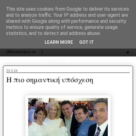
recJPp8XvMXop0y2Y7vHbTA_Phw
This site uses cookies from Google to deliver its services
and to analyze traffic. Your IP address and user-agent are
ΟΔΟΣ
shared with Google along with performance and security
metrics to ensure quality of service, generate usage
statistics, and to detect and address abuse.
Εφημερίδα της Καστοριάς | ODOS Newspaper of Castoria
LEARN MORE
GOT IT
▼
24.3.18
Η πιο σημαντική υπόσχεση