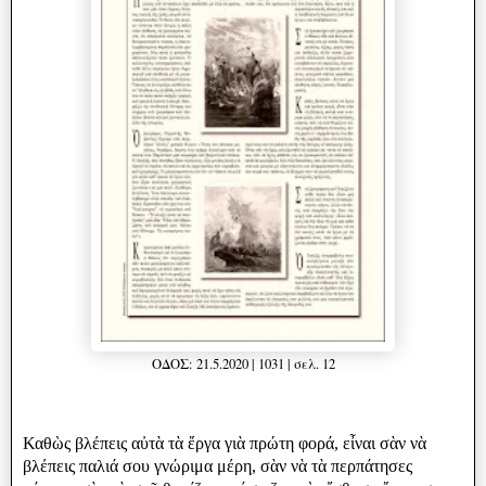
ΟΔΟΣ: 21.5.2020 | 1031 | σελ. 12
Καθὼς βλέπεις αὐτὰ τὰ ἔργα γιὰ πρώτη φορά, εἶναι σὰν νὰ
βλέπεις παλιά σου γνώριμα μέρη, σὰν νὰ τὰ περπάτησες