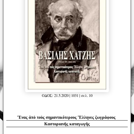
ΟΔΟΣ: 21.5.2020 | 1031 | σελ. 10
Ἕνας ἀπὸ τοὺς σημαντικότερους Ἕλληνες ζωγράφους
Καστοριανῆς καταγωγῆς