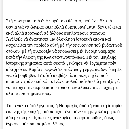
Στὴ συνέχεια μετὰ ἀπὸ παρόμοια θέματα, ποὺ ἔχει ὅλα τὰ
φόντα γιὰ νὰ ζωγραφίσει πολλὰ ἀριστουργήματα, δὲν στέκεται
ἐκεῖ ἀλλά προχωρεῖ σὲ ἄλλους ὑψηλότερους στόχους.
Ἀνέλαβε νὰ ἀναστήσει μιὰ ὁλόκληρη ἱστορικὴ ἐποχἠ καὶ
ἀσχολεῖται τὴν περίοδο αὐτὴ μὲ τὴν απεικόνιση τοῦ βυζαντινοῦ
στόλου, μὲ τὴ φιλοδοξία νὰ ἀποδώσει μιὰ ἔνδοξη ναυμαχία
κατὰ τὴν ἅλωση τῆς Κωνσταντινουπόλεως. Γιὰ τὸν μεγάλης
ἱστορικῆς σημασίας αὐτὸ σκοπὸ ξεκίνησε νὰ ἐργάζεται πρίν
δύο χρόνια. Καμία προγενέστερη ἀνάλογη ἐργασία δὲν ὑπῆρξε
γιὰ νὰ βοηθηθεῖ. Γι’ αὐτὸ διαβάζει ἱστορικὲς πηγὲς, ποὺ
ἀπαιτοῦν χρόνο καὶ κόπο. Κάνει πολλά σκίτσα στὸ μεταξὺ γιὰ
νὰ πετύχει τὴν ἀκρίβεια τοῦ τύπου τῶν πλοίων τῆς ἐποχῆς μὲ
ὅλα τὰ ἐξαρτήματά τους.
Τὸ μεγάλο αὐτὸ ἔργο του, ἡ Ναυμαχία, ἀπὸ τὴ ναυτικὴ ἱστορία
ἐκείνης τῆς ἐποχῆς, μιὰ πετυχημένη σύνθεση μεγαλύτερη ἀπὸ
δύο μέτρα μὲ τὶς σωστὲς ἀναλογίες τὸ παρατηροῦσε, ὅπως
ἔγραφε, μὲ θαυμασμὸ ὁ Βῶκος.