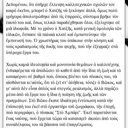
Δεδομένου, ὄτι ὑπῆρχε ἔλλειψη καλλιτεχνικῶν σχολῶν τον
καιρό ἐκεῖνο, μπορεῖ ὁ Χατζῆς νὰ ξεκίνησε ἁπλὰ, ὅμως πολὺ
γρήγορα ἀπολυτρώθηκε ἀπὸ τὶς ἐπιρροές, σύντομα βρῆκε τὸν
ἑαυτό του καὶ, ὅπως τελικὰ παραδέχθηκαν ὅλοι, ἐξελιχτηκε σὲ
μιὰ ἰδιοφυΐα. Μὲ το χρόνο ὁ Χατζῆς, κατὰ γενικὴ ὁμολογία τῶν
εἰδικῶν, ἔσπασε τὰ παλαιὰ κλισέ καὶ ἐμπιστεύτηκε τὴν
ἔμπνευσή του. Ὁ χρωστήρας του ὑπάκουε στὴν κίνηση καὶ
τοὺς κραδασμοὺς τῆς δικῆς του ψυχῆς, ποὺ τὴν ἐξέφραζε στὰ
ὑπέροχα ἔργα του.
Χωρὶς καμιὰ ἰδεοληψία καὶ μονοτονία θεμάτων ὁ καλλιτέχνης
ἐνδιαφέρεται νὰ ἀποδώσει τὸ καθετὶ ἀπὸ τὴν ἴδια τὴ ζωὴ καὶ τὸ
καταφέρνει σὲ βαθμό ποὺ, ὅποιος βλέπει τοὺ πίνακές του, νὰ
αἰσθάνεται κι’αὐτός, ὅτι τὸ ζεῖ στ’ ἀλήθεια, τόνιζε ὁ Βῶκος, καὶ
γι’ αὐτὸ δὲν εἶναι ἁπλὸς καὶ στεγνός ρεαλισμὸς, ἀλλὰ πηγάζει
μέσα ἀπὸ τὰ ἔργα του ἡ ἴδια ἡ ποίηση τῆς ζωῆς καὶ τῶν
πραγμάτων. Στὸ Βῶκο ἔκανε ἰδιαίτερη ἐντύπωση κατὰ τὴν
ἐπίσκεψή του ἐκεῖ στὸ ἐργαστήρι τοῦ ζωγράφου, τὴν ἐποχή,
ποὺ περιγράφει, ὁ πίνακας "Στὸ Ἀμπάρι". Ἐκεῖ παριστάνεται
ἕνας ναύτης, ποὺ ἔρχεται τώρα νὰ καταταγεῖ· ἀκούει ἀπὸ τοὺς
συναδέλφους του τὰ βάσανα τοῦ ἐπαγγέλματος.