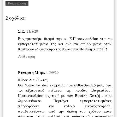
Κοινή χρήση
2 σχόλια:
Σ.Ε.
21/8/20
Ευχαριστούμε θερμά την κ. Ε.Παπανικολάου για το
εμπεριστατωμένο της κείμενο το αφιερωμένο στον
Καστοριανό ζωγράφο της θάλασσας Βασίλη Χατζή!!!
Απάντηση
Ευτέρπη Μαρκή
2/9/20
Κύριε Διευθυντά,
Θα ήθελα να σας εκφράσω τον ενθουσιασμό μου, για
το εξαιρετικό κείμενο της κυρίας Βαφειάδου-
Παπανικολάου σχετικά με τον Βασίλη Χατζή , που
δημοσιεύσατε. Περιέχει εμπεριστατωμένες
πληροφορίες και καίρια εικονογράφηση,
αναδεικνύοντας από την σκόνη του χρόνου μιαν
άγνωστη στους πολλούς και σημαντική καστοριανή