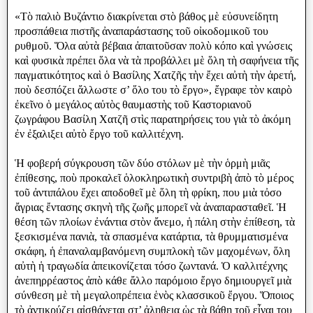
«Τὸ παλιὸ Βυζάντιο διακρίνεται στὸ βάθος μὲ εὐσυνείδητη
προσπάθεια πιστῆς ἀναπαράστασης τοῦ οἰκοδομικοῦ του
ρυθμοῦ. Ὅλα αὐτὰ βέβαια ἀπαιτοῦσαν πολὺ κόπο καὶ γνώσεις
καὶ φυσικὰ πρέπει ὅλα νὰ τὰ προβάλλει μὲ ὅλη τὴ σαφήνεια τῆς
παγματικότητος καὶ ὁ Βασίλης Χατζῆς τὴν ἔχει αὐτὴ τὴν ἀρετή,
ποὺ δεσπόζει ἄλλωστε σ’ ὅλο του τὸ ἔργο», ἔγραφε τὸν καιρὸ
ἐκεῖνο ὁ μεγάλος αὐτὸς θαυμαστὴς τοῦ Καστοριανοῦ
ζωγράφου Βασίλη Χατζῆ στὶς παρατηρήσεις του γιὰ τὸ ἀκόμη
ἐν ἐξαλιξει αὐτὸ ἔργο τοῦ καλλιτέχνη.
Ἡ φοβερή σύγκρουση τῶν δύο στόλων μὲ τὴν ὁρμὴ μιᾶς
ἐπίθεσης, ποὺ προκαλεῖ ὁλοκληρωτικὴ συντριβὴ ἀπὸ τὸ μέρος
τοῦ ἀντιπάλου ἔχει αποδοθεῖ μὲ ὅλη τὴ φρίκη, που μιὰ τὀσο
ἄγριας ἔντασης σκηνὴ τῆς ζωῆς μπορεῖ νὰ ἀναπαρασταθεῖ. Ἡ
θέση τῶν πλοίων ἐνάντια στὸν ἄνεμο, ἡ πάλη στὴν ἐπίθεση, τὰ
ξεσκισμένα πανιὰ, τὰ σπασμένα κατάρτια, τὰ θρυμματισμένα
σκάφη, ἡ ἐπαναλαμβανόμενη συμπλοκὴ τῶν μαχομένων, ὅλη
αὐτὴ ἡ τραγωδία ἀπεικονίζεται τόσο ζωντανά. Ὁ καλλιτέχνης
ἀνεπηρρέαστος ἀπὸ κάθε ἄλλο παρόμοιο ἔργο δημιουργεῖ μιὰ
σύνθεση μὲ τὴ μεγαλοπρέπεια ἑνὸς κλασσικοῦ ἔργου. Ὅποιος
τὸ ἀντικρύζει αἰσθάνεται στ’ ἀληθεια ὡς τὰ βάθη τοῦ εἶναι του