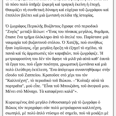
τὸ πόσο πολὺ ὑπῆρξε ζοφερὴ καὶ τραγικὴ ἐκείνη ἡ ἐποχή.
Θαυμάζει τὴ συνθετικὴ δύναμη καὶ εὐχέρια τοῦ ζωγράφου καὶ
ἐπιπλέον βλέπει καὶ μιὰ ζωντανὴ σελίδα τῆς ἱστορίας.
Ὁ ζωγράφος Περικλῆς Βυζάντιος ἔγραφε στὸ περιοδικὸ
"Ζυγὸς" μεταξὺ ἄλλων: «Ἕνας του πίνακας μεγάλος, θυμᾶμαι,
ἔπιανε ἕνα τμῆμα ὁλόκληρο ἀπὸ τὸ ἀτελιέ του. Παρίστανε μιὰ
ναυμαχία τοῦ βυζαντινοῦ στόλου. Ὁ Χατζῆς, ποὺ συνήθως
ἦταν λιγόλογος, εἶχε μεγάλη ὄρεξη νὰ ἐξηγεῖ τὸ σχέδιο, τὰ
πανιὰ καὶ τὶς ἀρματωσιὲς τῶν καραβιῶν, ποὺ ζωγράφιζε. Ἡ
μετριοφροσύνη του δὲν τὸν ἄφηνε νὰ μιλᾶ γιὰ αὐτὰ καθ’ ἑαυτὰ
τὰ ἔργα του, ποὺ εἶχαν ποιότητα, χρωματικὴ ζωντάνια καὶ μιὰ
πολὺ ἐλεύθερη ἐκτέλεση. Ἕνα ἀπόγευμα συναντηθήκαμε στὴν
εἴσοδο τοῦ Ζαππείου. Κρατοῦσε στὸ χέρι του τὸν
"Καλλιτέχνη", τὸ περιοδικὸ τοῦ Βώκου. –"Κοίταξε αὐτὰ τὰ
πορτραῖτα", μοὺ εἶπε. "Εἶναι τοῦ Μπουζιάνη, τοῦ ἀνεψιοῦ μου.
Μένει στὸ Μόναχο. Τὰ καταφέρνει καλά"».
Κυριευμένος ἀπὸ μεγάλο ἐνθουσιασμὸ γιὰ τὸ ζωγράφο ὁ
Βῶκος τὸν περιγράφει σὰν πολὺ μετριόφρονα καλλιτέχνη,
σιωπηλό, μὲ πολὺ ἁπλὸ ντύσιμο σὲ σημεῖο, ποὺ νὰ μοιάζει μὲ