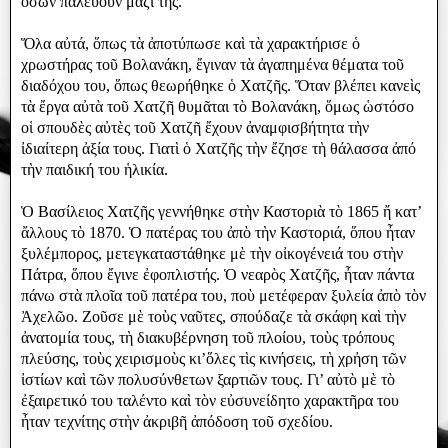
ὅσων παλεύουν μαζί της.
Ὅλα αὐτά, ὅπως τὰ ἀποτύπωσε καὶ τὰ χαρακτήρισε ὁ
χρωστήρας τοῦ Βολανάκη, ἔγιναν τὰ ἀγαπημένα θέματα τοῦ
διαδόχου του, ὅπως θεωρήθηκε ὁ Χατζῆς. Ὅταν βλέπει κανεὶς
τὰ ἔργα αὐτὰ τοῦ Χατζῆ θυμᾶται τὸ Βολανάκη, ὅμως ὡστόσο
οἱ σπουδὲς αὐτὲς τοῦ Χατζῆ ἔχουν ἀναμφισβήτητα τὴν
ἰδιαίτερη ἀξία τους. Γιατὶ ὁ Χατζῆς τὴν ἔζησε τὴ θάλασσα ἀπό
τὴν παιδική του ἡλικία.
Ὁ Βασίλειος Χατζῆς γεννήθηκε στὴν Καστοριὰ τὸ 1865 ἤ κατ’
ἄλλους τὸ 1870. Ὁ πατέρας του ἀπὸ τὴν Καστοριά, ὅπου ἦταν
ξυλέμπορος, μετεγκαταστάθηκε μὲ τὴν οἰκογένειά του στὴν
Πάτρα, ὅπου ἔγινε ἐφοπλιστής. Ὁ νεαρὸς Χατζῆς, ἦταν πάντα
πάνω στὰ πλοῖα τοῦ πατέρα του, ποὺ μετέφεραν ξυλεία ἀπὸ τὸν
Ἀχελῶο. Zοῦσε μὲ τοὺς ναῦτες, σπούδαζε τὰ σκάφη καὶ τὴν
ἀνατομία τους, τὴ διακυβέρνηση τοῦ πλοίου, τοὺς τρόπους
πλεύσης, τοὺς χειρισμοὺς κι’ὅλες τὶς κινήσεις, τὴ χρἠση τῶν
ἰστίων καὶ τῶν πολυσύνθετων ξαρτιῶν τους. Γι’ αὐτὸ μὲ τὸ
ἐξαιρετικό του ταλέντο καὶ τὸν εὐσυνείδητο χαρακτῆρα του
ἦταν τεχνίτης στὴν ἀκριβῆ ἀπόδοση τοῦ σχεδίου.