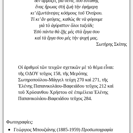
δὲν ἁρμόζει, γιὰ σένα, ποὺ ἐστάθης
ἕνας ἥρωας στὴ ζωὴ τὴν ἐφήμερη
κι’ ἐζωντάνεψες κόσμους τοῦ Ὀνείρου.
Τί κι’ ἄν φεύγεις, καθὼς θε νὰ φύγουμε
γιὰ τὸ ἀγύριστον ὅλοι ταξείδι;
Ἐσὺ πάντα θὰ ζῇς μὲς στὰ ἔργα σου
καὶ τὰ ἔργα σου μὲς τὴν ψυχή μας.
Σωτήρης Σκίπης
Οἱ ἀριθμοί τῶν τευχῶν σχετικῶν μὲ τὸ θέμα εἶναι:
τῆς ΟΔΟΥ τεῦχος 158, τῆς Μερόπης
Σωτηροπούλου-Μάγγελ τεύχη 270 καὶ 271, τῆς
Ἑλένης Παπανικολάου-Βαφειάδου τεῦχος 212 καὶ
τοῦ Χρύσανθου Χρήστου σὲ ἐπιμέλεια Ἑλένης
Παπανικολάου-Βαφειάδου τεῦχος 284.
Φωτογραφίες:
Γεώργιος Μπουζιάνης (1885-1959)
Προσωπογραφία