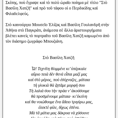
Σκίπης, ποὺ ἔγραψε καὶ τὸ πολὺ ὡραῖο ποίημα μὲ τίτλο "Στὸ
Βασίλη Χατζῆ" καὶ πρὸ τοῦ τάφου οἱ ο Περδικίδης καὶ
Φιλαδελφεύς.
Στὸ καινούργιο Μουσεῖο Ἐλίζας καὶ Βασίλη Γουλανδρῆ στὴν
Ἀθήνα στὸ Παγκράτι, ἀνάμεσα σὲ ἄλλα ἀριστουργήματα
βλέπει κανείς τὸ πορτραῖτο τοῦ Βασίλη Χατζῆ καμωμένο ἀπὸ
τὸν διάσημο ζωγράφο Μπουζιάνη.
Στὸ Βασίλη Χατζῆ
Ὧ! Τεχνίτη θλιμμένε κι’ ὑπέρκαλε
αὔριο πειὰ δὲν θενά εἶσαι μαζί μας
καὶ στὸ μέρος, ποὺ ἐσύχναζες, μάταια
τὴ γλυκιὰ θὰ ζητᾶμε μορφή σου
Τὴ λαλιά σου τὴν πράα ν’ ἀκούσουμε
θὰ προσμένουμε μάταια· κι’ἐκείνη
καὶ θα νοιώθουμε ἕνα ἄδειο τριγύρω μας,
ἐλεκτὲ φίλε, δίχως ἐσένα.
Μὰ τᾶ μάτια μας δάκρυα νὰ χύσουνε