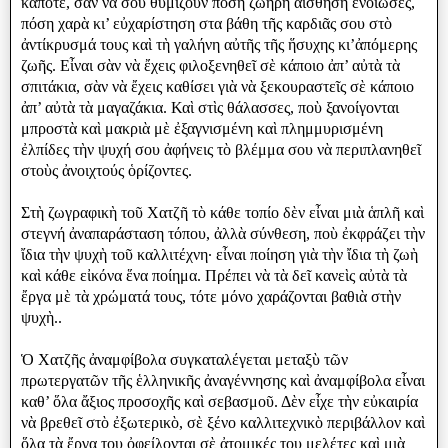
κάποτε, σὰν νὰ σοῦ θυμίζουν πόση ζωηρὴ αἴσθηση ἔνοιωσες,
πόση χαρὰ κι’ εὐχαρίστηση στα βάθη τῆς καρδιᾶς σου στὸ
ἀντίκρυσμά τους καὶ τὴ γαλήνη αὐτῆς τῆς ἥσυχης κι’ἀπόμερης
ζωῆς. Εἶναι σὰν νὰ ἔχεις φιλοξενηθεῖ σὲ κάποιο ἀπ’ αὐτὰ τὰ
σπιτάκια, σὰν νὰ ἔχεις καθίσει γιὰ νὰ ξεκουραστεῖς σὲ κάποιο
ἀπ’ αὐτὰ τὰ μαγαζάκια. Καὶ στὶς θάλασσες, ποὺ ξανοίγονται
μπροστὰ καὶ μακριὰ μὲ ἐξαγνισμένη καὶ πλημμυρισμένη
ἐλπίδες τὴν ψυχή σου ἀφήνεις τὸ βλέμμα σου νὰ περιπλανηθεῖ
στοὺς ἀνοιχτούς ὁρίζοντες.
Στὴ ζωγραφικὴ τοῦ Χατζῆ τὸ κάθε τοπίο δὲν εἶναι μιὰ ἁπλῆ καὶ
στεγνή ἀναπαράσταση τόπου, ἀλλὰ σύνθεση, ποὺ ἐκφράζει τὴν
ἴδια τὴν ψυχὴ τοῦ καλλιτέχνη· εἶναι ποίηση γιὰ τὴν ἴδια τὴ ζωὴ
καὶ κάθε εἰκόνα ἕνα ποίημα. Πρέπει νὰ τὰ δεῖ κανεὶς αὐτὰ τὰ
ἔργα μὲ τὰ χρώματά τους, τότε μόνο χαράζονται βαθιὰ στὴν
ψυχὴ..
Ὁ Χατζῆς ἀναμφίβολα συγκαταλέγεται μεταξὺ τῶν
πρωτεργατῶν τῆς ἑλληνικῆς ἀναγέννησης καὶ ἀναμφίβολα εἶναι
καθ’ ὅλα ἄξιος προσοχῆς καὶ σεβασμοῦ. Δὲν εἶχε τὴν εὐκαιρία
νὰ βρεθεῖ στὸ ἐξωτερικὸ, σὲ ξένο καλλιτεχνικὸ περιβάλλον καὶ
ὅλα τὰ ἔργα του ὀφείλονται σὲ ἀτομικές του μελέτες καὶ μιὰ