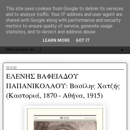
recJPp8XvMXop0y2Y7vHbTA_Phw
This site uses cookies from Google to deliver its services
and to analyze traffic. Your IP address and user-agent are
ΟΔΟΣ
shared with Google along with performance and security
metrics to ensure quality of service, generate usage
statistics, and to detect and address abuse.
Εφημερίδα της Καστοριάς | ODOS Newspaper of Castoria
LEARN MORE
GOT IT
▼
20.8.20
ΕΛΕΝΗΣ ΒΑΦΕΙΑΔΟΥ
ΠΑΠΑΝΙΚΟΛΑΟΥ: Βασίλης Χατζής
(Καστοριά, 1870 - Αθήνα, 1915)