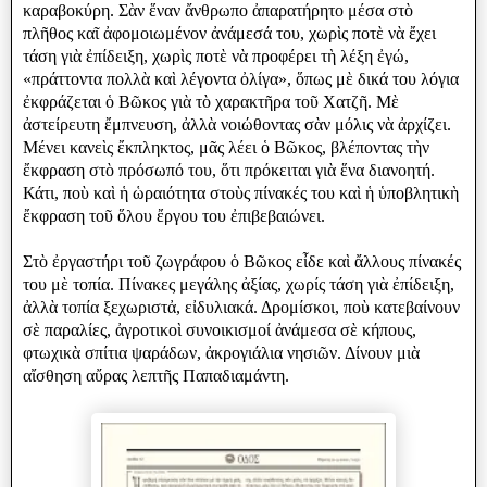
καραβοκύρη. Σὰν ἕναν ἄνθρωπο ἀπαρατήρητο μέσα στὸ
πλῆθος καῖ ἀφομοιωμένον ἀνάμεσά του, χωρὶς ποτὲ νὰ ἔχει
τάση γιὰ ἐπίδειξη, χωρὶς ποτὲ νὰ προφέρει τὴ λέξη ἐγώ,
«πράττοντα πολλὰ καὶ λέγοντα ὀλίγα», ὅπως μὲ δικά του λόγια
ἐκφράζεται ὁ Βῶκος γιὰ τὸ χαρακτῆρα τοῦ Χατζῆ. Μὲ
ἀστείρευτη ἔμπνευση, ἀλλὰ νοιώθοντας σὰν μόλις νὰ ἀρχίζει.
Μένει κανεὶς ἔκπληκτος, μᾶς λέει ὁ Βῶκος, βλέποντας τὴν
ἔκφραση στὸ πρόσωπό του, ὅτι πρόκειται γιὰ ἕνα διανοητή.
Κάτι, ποὺ καὶ ἡ ὡραιότητα στοὺς πίνακές του καὶ ἡ ὑποβλητικὴ
ἔκφραση τοῦ ὅλου ἔργου του ἐπιβεβαιώνει.
Στὸ ἐργαστήρι τοῦ ζωγράφου ὁ Βῶκος εἶδε καὶ ἄλλους πίνακές
του μὲ τοπία. Πίνακες μεγάλης ἀξίας, χωρίς τάση γιὰ ἐπίδειξη,
ἀλλὰ τοπία ξεχωριστἀ, εἰδυλιακά. Δρομίσκοι, ποὺ κατεβαίνουν
σὲ παραλίες, ἀγροτικοὶ συνοικισμοί ἀνάμεσα σὲ κήπους,
φτωχικὰ σπίτια ψαράδων, ἀκρογιάλια νησιῶν. Δίνουν μιὰ
αἴσθηση αὔρας λεπτῆς Παπαδιαμάντη.