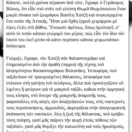
Κάποτε, πολλὰ χρόνια πέρασαν ἀπὸ τότε, ἔγραφε ὁ Γεράσιμος
Βῶκος, ὅτι εἶδε στὸ σπίτι τοῦ γλύπτη Θωμᾶ Θωμόπουλου ἕναν
μικρὸ πίνακα τοῦ ζωγράφου Βασίλη Χατζῆ καὶ συγκεκριμένα
ἕνα τοπίο τῆς Ἀττικῆς. Ἦταν μιὰ ὄχθη ξηροῦ χειμάρρου μὲ
λίγες ἐλιὲς στὸ βάθος. Ἔνοιωσε ἀμέσως, ὅπως ὁμολογεῖ, σ’
αὐτὸ τὸ τοπίο κάποιο γνώριμό του μέρος· πώς εἶδε τὸν ἴδιο τὸν
ἑαυτό του ἐκεῖ μέσα νὰ κάνει περίπατο κάποιο χειμωνιάτικο
ἀπόγευμα.
Γνώριζε, ἔγραφε, τὸν Χατζῆ σὰν θαλασσογράφο καὶ
ἐπηρεασμένο ἀπὸ τὴν ἀγαθὴ ἐπιρροή τῆς τέχνης τοῦ
ἀλησμόνητου θαλασσογράφου Βολανάκη. Ἰστιοφόρα, ποὺ
ταξιδεύουν σὲ τρικυμισμένες θάλασσες, ἰστιοφὀρα ποὺ
στέκουν στὴ γαλήνη τοῦ πελάγους, ἄλλα ποὺ προσεγγίζουν σὲ
λιμένες ἢ φεύγουν γιὰ τὸ μακρινὸ ταξίδι, καΐκια στὴν ὁρμητική
τους κίνηση, στὸ ὄνειρο τῆς μακρινῆς ἀναμονῆς τους,
ψαροποῦλες στὶς αὐγὲς τῶν ἀναζητήσεών τους, στὶς νυκτερινές
τους περιπλανήσεις, ἀμμουδιές, ἀκρογιάλια στὴν ἀπογευματινὴ
ἀνάπαυση τῶν ναυτικὼν, ὅλη ἡ ζωὴ τῆς θάλασσας, ποὺ κρύβει
τόση ποίηση, γιατί μᾶς παίρνει τὴν ψυχὴ στοὺς πόθους τῶν
ταξιδιῶν, γιατὶ μᾶς θυμίζει τὴν καλωσύνη καὶ τοὺς ἡρωϊσμοὺς,