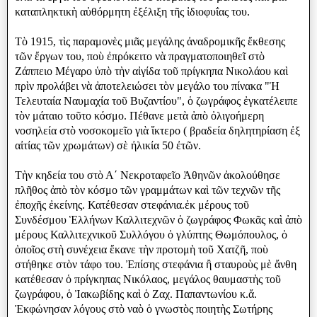
καταπληκτικὴ αὐθόρμητη ἐξέλιξη τῆς ἰδιοφυΐας του.
Τὸ 1915, τὶς παραμονὲς μιᾶς μεγάλης ἀναδρομικῆς ἔκθεσης
τῶν ἔργων του, ποὺ ἐπρόκειτο νὰ πραγματοποιηθεῖ στὸ
Ζάππειο Μέγαρο ὑπὸ τὴν αἰγίδα τοῦ πρίγκηπα Νικολάου καὶ
πρὶν προλάβει νὰ ἀποτελειώσει τὸν μεγάλο του πίνακα "Ἡ
Τελευταία Ναυμαχία τοῦ Βυζαντίου", ὁ ζωγράφος ἐγκατέλειπε
τὸν μάταιο τοῦτο κόσμο. Πέθανε μετὰ ἀπὸ ὀλιγοήμερη
νοσηλεία στὸ νοσοκομεῖο γιὰ ἵκτερο ( βραδεία δηλητηρίαση ἐξ
αἰτίας τῶν χρωμάτων) σὲ ἠλικία 50 ἐτῶν.
Τὴν κηδεία του στὸ Α΄ Νεκροταφεῖο Ἀθηνῶν ἀκολούθησε
πλῆθος ἀπὸ τὸν κόσμο τῶν γραμμάτων καὶ τῶν τεχνῶν τῆς
ἐποχῆς ἐκείνης. Κατέθεσαν στεφάνια.ἐκ μέρους τοῦ
Συνδέσμου Ἑλλήνων Καλλιτεχνῶν ὁ ζωγράφος Φωκᾶς καὶ ἀπὸ
μέρους Καλλιτεχνικοῦ Συλλόγου ὁ γλύπτης Θωμόπουλος, ὁ
ὁποῖος στὴ συνέχεια ἔκανε τὴν προτομὴ τοῦ Χατζῆ, ποὺ
στήθηκε στὸν τάφο του. Ἐπίσης στεφάνια ἢ σταυροὺς μὲ ἄνθη
κατέθεσαν ὁ πρίγκηπας Νικόλαος, μεγάλος θαυμαστὴς τοῦ
ζωγράφου, ὁ Ἰακωβίδης καὶ ὁ Ζαχ. Παπαντωνίου κ.ἄ.
Ἐκφώνησαν λόγους στὸ ναὸ ὁ γνωστὸς ποιητὴς Σωτήρης