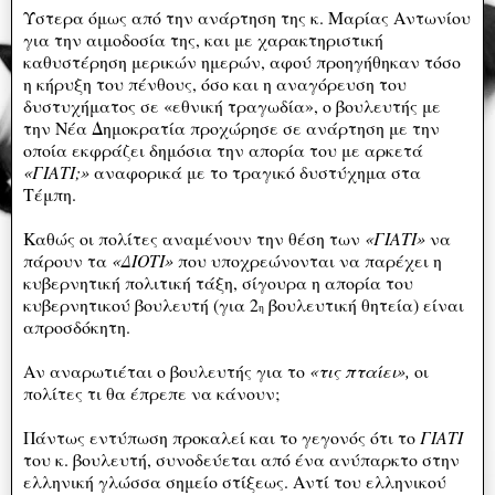
Ύστερα όμως από την ανάρτηση της κ. Μαρίας Αντωνίου
για την αιμοδοσία της, και με
χαρακτηριστική
καθυστέρηση μερικών ημερών, αφού προηγήθηκαν τόσο
η κήρυξη του πένθους, όσο και η αναγόρευση του
δυστυχήματος σε «εθνική τραγωδία», ο βουλευτής με
την Νέα Δημοκρατία προχώρησε σε ανάρτηση με την
οποία εκφράζει δημόσια την απορία του με αρκετά
«ΓΙΑΤΙ;»
αναφορικά με το τραγικό δυστύχημα στα
Τέμπη.
Καθώς οι πολίτες αναμένουν την θέση των
«ΓΙΑΤΙ»
να
πάρουν τα
«ΔΙΟΤΙ»
που υποχρεώνονται να παρέχει η
κυβερνητική πολιτική τάξη, σίγουρα η απορία του
κυβερνητικού βουλευτή (για 2
βουλευτική θητεία) είναι
η
απροσδόκητη.
Αν αναρωτιέται ο βουλευτής για το
«τις πταίει»,
οι
πολίτες τι θα έπρεπε να κάνουν;
Πάντως εντύπωση προκαλεί και το γεγονός ότι το
ΓΙΑΤΙ
του κ. βουλευτή, συνοδεύεται από ένα ανύπαρκτο στην
ελληνική γλώσσα σημείο στίξεως. Αντί του ελληνικού