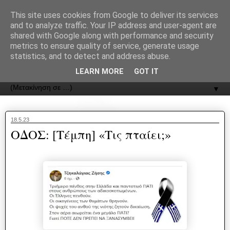
recJPp8XvMXop0y2Y7vHbTA_Phw
This site uses cookies from Google to deliver its services
and to analyze traffic. Your IP address and user-agent are
ΟΔΟΣ
shared with Google along with performance and security
metrics to ensure quality of service, generate usage
statistics, and to detect and address abuse.
Εφημερίδα της Καστοριάς | ODOS Newspaper of Castoria
LEARN MORE
GOT IT
▼
18.5.23
ΟΔΟΣ: [Τέμπη] «Τις πταίει;»