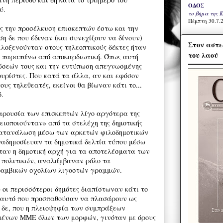
ΟΔΟΣ
ύ.
το βήμα της 
Πέμπτη 30.7.2
ς την προσέλκυση επισκεπτών έστω και την
η δε που έδιναν (και συνεχίζουν να δίνουν)
Στον αστε
ιλοξενούνταν στους τηλεοπτικούς δέκτες ήταν
του λαού
ι παραπάνω από αποκαρδιωτική. Όπως αυτή
ώσεών τους και την εντύπωση απεγνωσμένης
ουρίστες. Που κατά τα άλλα, αν και εφόσον
ους τηλεθεατές, εκείνοι θα βίωναν κάτι το...
.
αρουσία των επισκεπτών λίγο αργότερα της
ειοποιούνταν» από τα στελέχη της δημοτικής
κατανάλωση μέσω των αρκετών φιλοδημοτικών
αδημοσίευαν τα δημοτικά δελτία τύπου μέσω
αν η δημοτική αρχή για τα αποτελέσματα των
 πολιτικών, αναλάμβαναν ρόλο τα
ραμβικών σχολίων λιγοστών γραμμών.
 οι περισσότεροι δημότες διαπίστωναν κάτι το
ό αυτό που προσπαθούσαν να πλασάρουν ως
ε δε, που η πλειοψηφία των συμπράξεων
σμένων ΜΜΕ όλων των μορφών, γινόταν με όρους