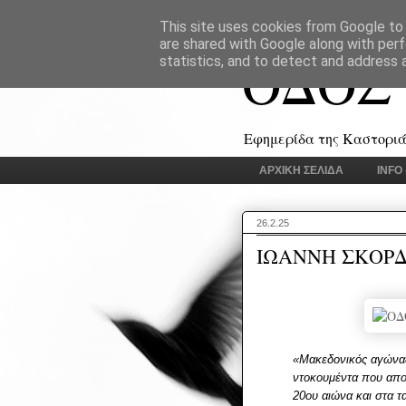
This site uses cookies from Google to d
are shared with Google along with perf
ΟΔΟΣ
statistics, and to detect and address 
Εφημερίδα της Καστοριάς
ΑΡΧΙΚΗ ΣΕΛΙΔΑ
INFO
26.2.25
ΙΩΑΝΝΗ ΣΚΟΡΔ
«Μακεδονικός αγώνας
ντοκουμέντα που απο
20ου αιώνα και στα 