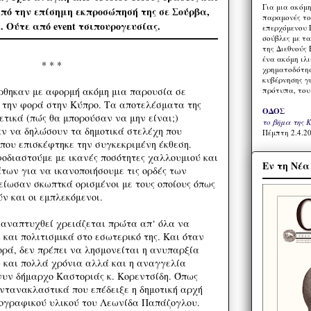
Για μια ακόμ
από την επίσημη εκπροσώπησή της σε Σούρβα,
παραμονές το
Ούτε από event τσιπουρογευσίας.
επερχόμενου 
σούβλες με τ
της Διεθνούς 
ένα ακόμη ιλ
* * *
χρηματοδότησ
κυβέρνησης γι
θηκαν με αφορμή ακόμη μια παρουσία σε
πρότυπα, του
ν την φορά στην Κύπρο. Τα αποτελέσματα της
ΟΔΟΣ
ετικά (πώς θα μπορούσαν να μην είναι;)
το βήμα της 
ν να δηλώσουν τα δημοτικά στελέχη που
Πέμπτη 2.4.20
 που επισκέφτηκε την συγκεκριμένη έκθεση.
οδιαστούμε με ικανές ποσότητες χαλλουμιού και
Εν τη Νέ
ων για να ικανοποιήσουμε τις ορδές των
ίωσαν σκωπτκά ορισμένοι με τους οποίους όπως
 και οι εμπλεκόμενοι.
-αναπτυχθεί χρειάζεται πρώτα απ‘ όλα να
 και πολιτισμικά στο εσωτερικό της. Και όταν
ορά, δεν πρέπει να λησμονείται η ανυπαρξία
 και πολλά χρόνια αλλά και η αναγγελία
 νυν δήμαρχο Καστοριάς κ. Κορεντσίδη. Όπως
αντανακλαστικά που επέδειξε η δημοτική αρχή
τογραφικού υλικού του Λεωνίδα Παπάζογλου.