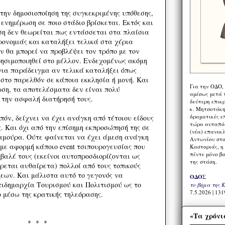
την δημοσιοποίηση της συγκεκριμένης υπόθεσης,
ενημέρωση σε ποιο στάδιο βρίσκεται. Εκτός και
ση δεν θεωρείται πως εντάσσεται στα πλαίσια
ρονομιάς και καταλήξει τελικά στα χέρια
ν θα μπορεί να προβλέψει τον τρόπο με τον
ρησιμοποιηθεί στο μέλλον. Ενδεχομένως ακόμη
για παράδειγμα αν τελικά καταλήξει όπως
 στο παρελθόν σε κάποια εκκλησία ή μονή. Και
Για την ΟΔΟ,
ωση, τα αποτελέσματα δεν είναι πολύ
αμέσως μετά τ
την ασφαλή διατήρησή τους.
δεύτερη επικ
κ. Μητσοτάκη,
δραματικές ε
πόν, δείχνει να έχει ανάγκη από τέτοιου είδους
τώρα αυταπόδ
. Και όχι από την επίσημη εκπροσώπησή της σε
(νέα) επανεκ
αμούρα. Ούτε φαίνεται να έχει άμεση ανάγκη
Αντωνίου στο
με αφορμή κάποιο event τσιπουρογευσίας που
Καστοριάς, η
πέντε μόνο β
βαλέ τους (εκείνοι αυτοπροσδιορίζονται ως
της στάση.
ρεται αυθαίρετα) πολλοί από τους τοπικούς
εων. Και μάλιστα αυτό το γεγονός να
ΟΔΟΣ
τιδημαρχία Τουρισμού και Πολιτισμού ως το
το βήμα της 
7.5.2026 | 131
ο μέσω της κρατικής τηλεόρασης.
«Τα χρόνι
* * *