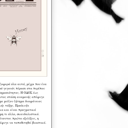
 ζοφερά όλα αυτά, μέχρι που ένα
ρό γεγονός πέρασε στα περίπου
δημοσιότητας. Η ΟΔΟΣ έως
ντας στάση αναμονής απέφυγε
 με μείζον ζήτημα διαφάνειας
κής τάξης. Προέκυψε
κα και είναι πραγματικά
μη τι άλλο, σκανδαλιστικό.
ένοντας πρώτα εξελίξεις, η
έφυγε να τοποθετηθεί βιαστικά.