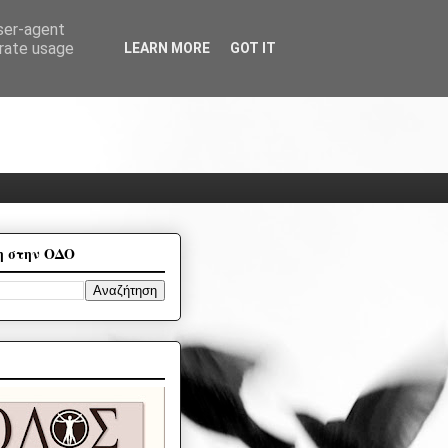
user-agent
erate usage
LEARN MORE
GOT IT
η στην ΟΔΟ