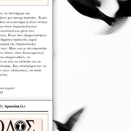
ά, το πολυήμερο της
ήταν μια ήσυχη περίοδος. Χωρίς
ούν συνωστισμοί ή άλλα τέτοια
ου όταν παρουσιάζονται
λειστικά και μόνο στις
ώνες. Είναι που εξαφανίστηκαν
α δημόσια πρόσωπα, αφού
γιορτή της (προσωπικής)
τους. Μιας και η «πεντηκοστή»
ους ίδιους ώστε δικαιωματικά,
 να απομονωθούν, να
ν σε όλα τα επίπεδα και σε
ιοίκησης. Και επιστρέφοντας να
υς τους υπόλοιπους, το πόσο
είναι.
Καστοριάς
24
ς προσδοκίες