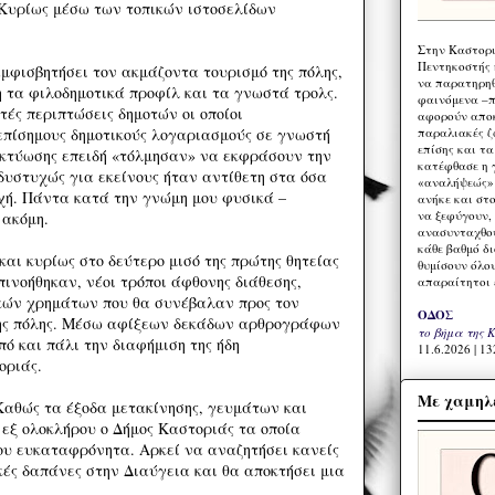
. Κυρίως μέσω των τοπικών ιστοσελίδων
Στην Καστορι
Πεντηκοστής 
αμφισβητήσει τον ακμάζοντα τουρισμό της πόλης,
να παρατηρηθ
τα φιλοδημοτικά προφίλ και τα γνωστά τρολς.
φαινόμενα –π
ές περιπτώσεις δημοτών οι οποίοι
αφορούν αποκ
παραλιακές ζ
επίσημους δημοτικούς λογαριασμούς σε γνωστή
επίσης και τ
κτύωσης επειδή «τόλμησαν» να εκφράσουν την
κατέφθασε η 
δυστυχώς για εκείνους ήταν αντίθετη στα όσα
«αναλήψεώς» 
ρχή. Πάντα κατά την γνώμη μου φυσικά –
ανήκε και στ
να ξεφύγουν,
 ακόμη.
ανασυνταχθού
κάθε βαθμό δ
αι κυρίως στο δεύτερο μισό της πρώτης θητείας
θυμίσουν όλο
πινοήθηκαν, νέοι τρόποι άφθονης διάθεσης,
απαραίτητοι 
κών χρημάτων που θα συνέβαλαν προς τον
ΟΔΟΣ
της πόλης. Μέσω αφίξεων δεκάδων αρθρογράφων
το βήμα της 
οπό και πάλι την διαφήμιση της ήδη
11.6.2026 | 13
οριάς.
Με χαμηλέ
Καθώς τα έξοδα μετακίνησης, γευμάτων και
εξ ολοκλήρου ο Δήμος Καστοριάς τα οποία
ου ευκαταφρόνητα. Αρκεί να αναζητήσει κανείς
κές δαπάνες στην Διαύγεια και θα αποκτήσει μια