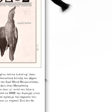
μένει πάντα λεπτό εφ’ όσον
 δικαστική διένεξη του Δήμου
 την Ιερά Μονή Μαυριωτίσσης,
νήκει στην Μητρόπολη
ι ίσως γι’ αυτό τον λόγο η
από τα ΜΜΕ της περιοχής είναι
σε σχέση με την σημασία του.
ται ως ταμπού. Ενώ δεν θα