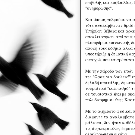
επιβολής και επιβουλίας
"ενημέρωσης".
Και όποιος τολμούσε να 
τότε αναλάμβαναν δράση 
Υπήρξαν βέβαια και αρκετ
αποκλείστηκαν από τους 
πλατφόρμα κοινωνικής δι
άποψη τους κόσμια αλλά 
υποστήριζε η δημοτική α
ευτυχώς που επιτρέπεται
Με την πάροδο των ετών κ
της "Ώρας για δουλειά" ε
δηλαδή σπατάλης, δημοτι
τουριστικό "καλπασμό" 
σε τουριστικά sites με σκ
πολυδιαφημισμένης Καστ
Με το αζημίωτο φυσικά. 
διαμονής τα αναλάμβανε 
μάλιστα, δεν ήταν καθόλ
τις συγκεκριμένες δημοτι
ολοκληρωμένη εικόνα.