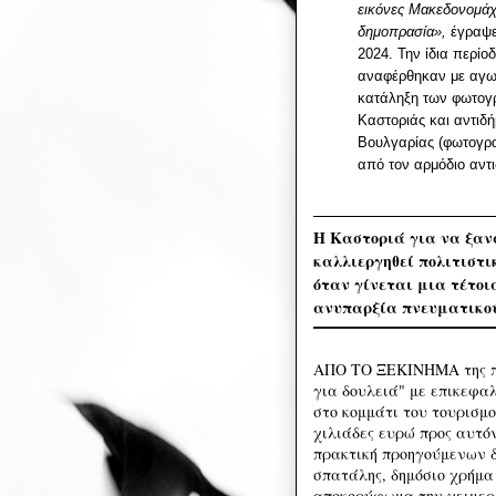
εικόνες Μακεδονομάχ
δημοπρασία»,
έγραψε
2024. Την ίδια περίο
αναφέρθηκαν με αγων
κατάληξη των φωτογ
Καστοριάς και αντιδ
Βουλγαρίας (φωτογραφ
από τον αρμόδιο αντι
Η Καστοριά για να ξαν
καλλιεργηθεί πολιτιστι
όταν γίνεται μια τέτοι
ανυπαρξία πνευματικού
ΑΠΟ ΤΟ ΞΕΚΙΝΗΜΑ της πρ
για δουλειά" με επικεφαλ
στο κομμάτι του τουρισμ
χιλιάδες ευρώ προς αυτό
πρακτική προηγούμενων δ
σπατάλης, δημόσιο χρήμα
αποκορύφωμα την χειμερι