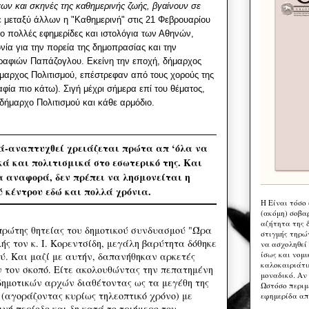
ων και σκηνές της καθημερινής ζωής, βγαίνουν σε
 μεταξύ άλλων η "Καθημερινή" στις 21 Φεβρουαρίου
δο πολλές εφημερίδες και ιστολόγια των Αθηνών,
ία για την πορεία της δημοπρασίας και την
ραφιών Παπάζογλου. Εκείνη την εποχή, δήμαρχος
ήμαρχος Πολιτισμού, επέστρεφαν από τους χορούς της
ία πιο κάτω). Σιγή μέχρι σήμερα επί του θέματος,
δήμαρχο Πολιτισμού και κάθε αρμόδιο.
ά-αναπτυχθεί χρειάζεται πρώτα απ ‘όλα να
κά και πολιτισμικά στο εσωτερικό της. Και
α αναφορά, δεν πρέπει να λησμονείται η
 κέντρου εδώ και πολλά χρόνια.
Η Eίναι τόσο
(ακόμη) σοβα
αζήτητα της 
ώτης θητείας του δημοτικού συνδυασμού "Ώρα
στιγμής τηρώ
ής τον κ. Ι. Κορεντσίδη, μεγάλη βαρύτητα δόθηκε
να ασχοληθεί
ίσως και νομι
ού. Και μαζί με αυτήν, δαπανήθηκαν αρκετές
καλοκαιριάτι
ν τον σκοπό. Είτε ακολουθώντας την πεπατημένη
μοναδικό. Αν 
ημοτικών αρχών διαθέτοντας ως τα μεγέθη της
Ωστόσο περιμ
 (αγοράζοντας κυρίως τηλεοπτικό χρόνο) με
εφημερίδα απ
νή περίοδο και δη κατά το τριήμερο του