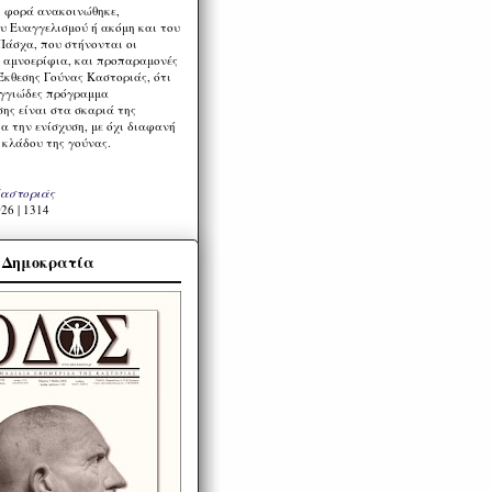
η φορά ανακοινώθηκε,
υ Ευαγγελισμού ή ακόμη και του
Πάσχα, που στήνονται οι
α αμνοερίφια, και προπαραμονές
Έκθεσης Γούνας Καστοριάς, ότι
ιγγιώδες πρόγραμμα
ης είναι στα σκαριά της
α την ενίσχυση, με όχι διαφανή
 κλάδου της γούνας.
Καστοριάς
26 | 1314
α Δημοκρατία