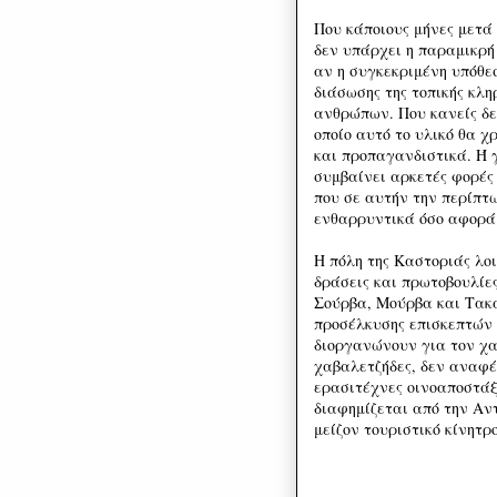
Που κάποιους μήνες μετά 
δεν υπάρχει η παραμικρή 
αν η συγκεκριμένη υπόθε
διάσωσης της τοπικής κλη
ανθρώπων. Που κανείς δε
οποίο αυτό το υλικό θα χ
και προπαγανδιστικά. Ή 
συμβαίνει αρκετές φορές
που σε αυτήν την περίπτ
ενθαρρυντικά όσο αφορά 
Η πόλη της Καστοριάς λοι
δράσεις και πρωτοβουλίες
Σούρβα, Μούρβα και Τακ
προσέλκυσης επισκεπτών 
διοργανώνουν για τον χα
χαβαλετζήδες, δεν αναφέ
ερασιτέχνες οινοαποστάξ
διαφημίζεται από την Αν
μείζον τουριστικό κίνητρ