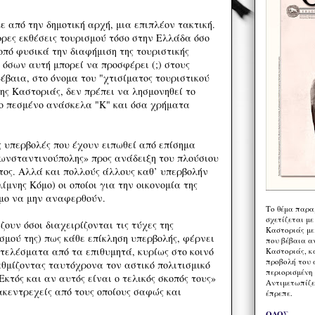
 από την δημοτική αρχή, μια επιπλέον τακτική.
ορες εκθέσεις τουρισμού τόσο στην Ελλάδα όσο
οπό φυσικά την διαφήμιση της τουριστικής
 όσων αυτή μπορεί να προσφέρει (;) στους
έβαια, στο όνομα του "χτισίματος τουριστικού
της Καστοριάς, δεν πρέπει να λησμονηθεί το
το πεσμένο ανάσκελα "Κ" και όσα χρήματα
ς υπερβολές που έχουν ειπωθεί από επίσημα
ωνσταντινούπολης» προς ανάδειξη του πλούσιου
τος. Αλλά και πολλούς άλλους καθ’ υπερβολήν
ίμνης Κόμο) οι οποίοι για την οικονομία της
ιμο να μην αναφερθούν.
Το θέμα παρα
σχετίζεται με
ουν όσοι διαχειρίζονται τις τύχες της
Καστοριάς με
σμού της) πως κάθε επίκληση υπερβολής, φέρνει
που βέβαια α
τελέσματα από τα επιθυμητά, κυρίως στο κοινό
Καστοριάς, κα
προβολή του 
θμίζοντας ταυτόχρονα τον αστικό πολιτισμικό
περιορισμένη 
Εκτός και αν αυτός είναι ο τελικός σκοπός τους»
Αντιμετωπίζε
ακεντρεχείς από τους οποίους σαφώς και
έπρεπε.
ΟΔΟΣ