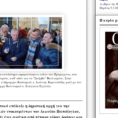
το βήμα της 
Πέμπτη 5.3.20
Η κυρία μ
το κατάστημα αφορολόγητων ειδών του Προμαχώνα, στα
ρίας, καθ’ οδόν για τα "Σούρβα" Βουλγαρίας. Στην
 ο δήμαρχος Καστοριάς κ. Ιωάννης Κορεντσίδης μαζί με τον
ρχο Πολιτισμού κ. Ευάγγελο Εγγλέζο.
κά επέδειξε η δημοτική αρχή για την
ών ντοκουμέντων του Λεωνίδα Παπάζογλου,
ς έχει ανάγκη από τέτοιου είδους δράσεις και