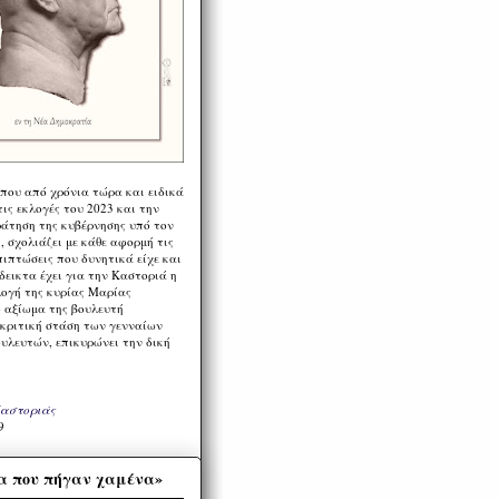
 που από χρόνια τώρα και ειδικά
ις εκλογές του 2023 και την
ράτηση της κυβέρνησης υπό τον
 σχολιάζει με κάθε αφορμή τις
πιπτώσεις που δυνητικά είχε και
εικτα έχει για την Καστοριά η
λογή της κυρίας Μαρίας
 αξίωμα της βουλευτή
 κριτική στάση των γενναίων
ουλευτών, επικυρώνει την δική
Καστοριάς
9
α που πήγαν χαμένα»