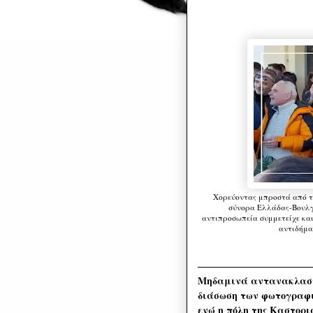
Χορεύοντας μπροστά από 
σύνορα Ελλάδας-Βουλγα
αντιπροσωπεία συμμετείχε και
αντιδήμα
Μηδαμινά αντανακλαστι
διάσωση των φωτογραφι
ενώ η πόλη της Καστοριά