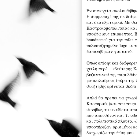
Εν συνεχεία ακολουθήθηκε
Η συμμετοχή της σε διάφ
και στο εξωτερικό. Με σκ
Καστροκομοπολιτείας και
υποψήφιους επισκέπτες. Β
brandname" για την πόλη 
πολυσυζητημένο logo με 
δαπανήθηκαν για αυτό.
Όπως επίσης και διάφορε
χείλη περί… «δεύτερης Κ
βυζαντινού της παρελθόν
μπακαλιάρους (πέρα της λ
συζήτησης κρίνεται σκόπ
Απλά θα πρέπει να γνωρίζ
Καστοριάς (και του τουρι
συνήθως τα αντίθετα απο
που απευθύνονται. Υποβα
και πολιτιστικό πλούτο. «
υποστήριξαν ορισμένοι κ
διαχωρίζω την θέση μου.