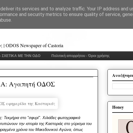
eliver its services and to analyze traffic. Your IP address and 
ormance and security metrics to ensure quality of service, gen
abuse.
 | ODOS Newspaper of Castoria
 - ΣΧΕΤΙΚΑ ΜΕ ΤΗΝ ΟΔΟ
Πολιτική απορρήτου - Όροι χρήσης
Αναζήτησ
Α: Αγαπητή ΟΔΟΣ
Honey
: Τεκμήρια στο "σφυρί". Χιλιάδες φωτογραφικά
τυπώνουν την ιστορία της Καστοριάς στο γύρισμα του
ταραγμένα χρόνια του Μακεδονικού Αγώνα, όπως