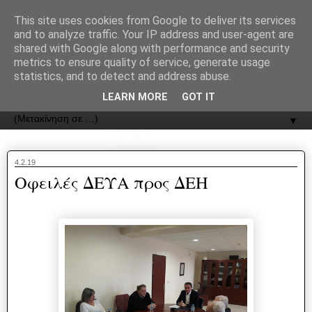
recJPp8XvMXop0y2Y7vHbTA_Phw
This site uses cookies from Google to deliver its services
and to analyze traffic. Your IP address and user-agent are
ΟΔΟΣ
shared with Google along with performance and security
metrics to ensure quality of service, generate usage
statistics, and to detect and address abuse.
Εφημερίδα της Καστοριάς | ODOS Newspaper of Castoria
LEARN MORE
GOT IT
▼
4.2.19
Οφειλές ΔΕΥΑ προς ΔΕΗ