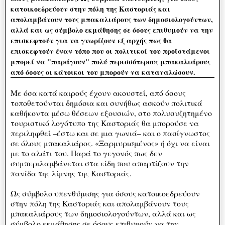
κατοικοεδρεύουν στην πόλη της Καστοριάς και
απολαμβάνουν τους μπακαλιάρους των δημοσιολογούντων,
αλλά και ως σύμβολο εκμάθησης σε όσους επιθυμούν να την
επισκεφτούν για να γνωρίζουν εξ αρχής πως θα
επισκεφτούν έναν τόπο που οι πολιτικοί του προϊστάμενοι
μπορεί να "παράγουν" πολύ περισσότερους μπακαλιάρους
από όσους οι κάτοικοι του μπορούν να καταναλώσουν.
Με όσα κατά καιρούς έχουν ακουστεί, από όσους
τοποθετούνται δημόσια και συνήθως ασκούν πολιτικά
καθήκοντα μέσω θέσεων εξουσιών, στο πολυσυζητημένο
τουριστικό λογότυπο της Καστοριάς θα μπορούσε να
περιληφθεί –έστω και σε μια γωνιά– και ο πασίγνωστος
σε όλους μπακαλιάρος. «Ξαρμυρισμένος» ή όχι να είναι
με το αλάτι του. Παρά το γεγονός πως δεν
συμπεριλαμβάνεται στα είδη που απαρτίζουν την
πανίδα της λίμνης της Καστοριάς.
Ως σύμβολο υπενθύμισης για όσους κατοικοεδρεύουν
στην πόλη της Καστοριάς και απολαμβάνουν τους
μπακαλιάρους των δημοσιολογούντων, αλλά και ως
σύμβολο εκμάθησης σε όσους επιθυμούν να την