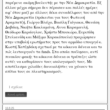
παρέμενε ακόμη βουλευτής με την Νέα Δημοκρατία. Εξ
άλλου μέχρι σήμερα δεν πέρασαν και πολλές ημέρες
αφ’ ότου μαζί με άλλους δέκα συναδέλφους του από την
Νέα Δημοκρατία (πρόκειται για τους Φωτεινή
Αραμπατζή, Γιώργο Βλάχο, Βασίλη Γιόγιακα, Θανάση
Δαβάκη, Νικήτα Κακλαμάνη, Άννα Καραμανλή,
Θεόδωρο Καράογλου, Χρήστο Μπουκώρο, Ευριπίδη
Στυλιανίδη και Μάξιμο Χαρακόπουλο) προχώρησαν
στην υποβολή ερωτήματος προς τον αρμόδιο υπουργό κ.
Κωστή Χατζηδάκη σχετικά με τα κόκκινα δάνεια και το
πώς λειτουργούν τα funds. Στα οποία πούλησαν, αντί
πινακίου φακής τα κόκκινα δάνεια οι τράπεζες ώστε
αυτές να καθαρίσουν τους ισολογισμούς τους. Με
αποτέλεσμα χιλιάδες δανειολήπτες να χάνουν τα
σπίτια τους σε πλειστηριασμούς.
1 σχόλιο:
Κοινή χρήση
16.8.25