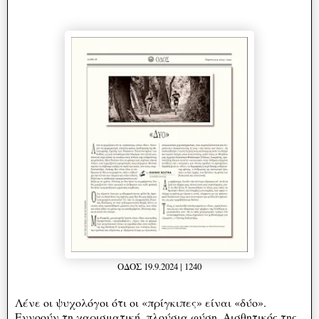
ΟΔΟΣ 19.9.2024 | 1240
Λένε οι ψυχολόγοι ότι οι «πρίγκιπες» είναι «δύο».
Εννοούν τη χαρισματική, πλούσια φύση. Αισθητικός της