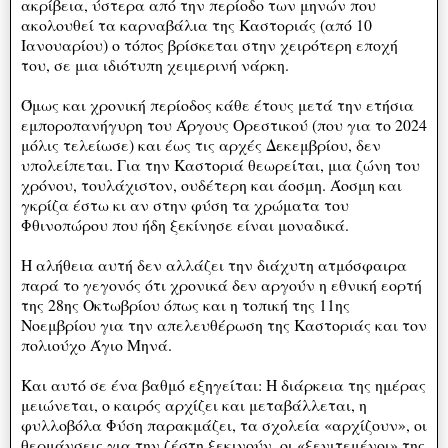
ακρίβεια, ύστερα από την περίοδο των μηνών που
ακολουθεί τα καρναβάλια της Καστοριάς (από 10
Ιανουαρίου) ο τόπος βρίσκεται στην χειρότερη εποχή
του, σε μια ιδιότυπη χειμερινή νάρκη.
Όμως και χρονική περίοδος κάθε έτους μετά την ετήσια
εμποροπανήγυρη του Άργους Ορεστικού (που για το 2024
μόλις τελείωσε) και έως τις αρχές Δεκεμβρίου, δεν
υπολείπεται. Για την Καστοριά θεωρείται, μια ζώνη του
χρόνου, τουλάχιστον, ουδέτερη και άοσμη. Άοσμη και
γκρίζα έστω κι αν στην φύση τα χρώματα του
Φθινοπώρου που ήδη ξεκίνησε είναι μοναδικά.
Η αλήθεια αυτή δεν αλλάζει την διάχυτη ατμόσφαιρα
παρά το γεγονός ότι χρονικά δεν αργούν η εθνική εορτή
της 28ης Οκτωβρίου όπως και η τοπική της 11ης
Νοεμβρίου για την απελευθέρωση της Καστοριάς και τον
πολιούχο Άγιο Μηνά.
Και αυτό σε ένα βαθμό εξηγείται: Η διάρκεια της ημέρας
μειώνεται, ο καιρός αρχίζει και μεταβάλλεται, η
φυλλοβόλα Φύση παρακμάζει, τα σχολεία «αρχίζουν», οι
θερμάνσεις για την ζέστη ξεκινούν, οι «ξενιτεμένοι» της