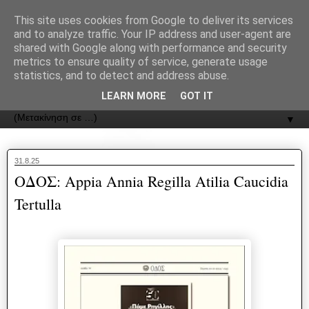
recJPp8XvMXop0y2Y7vHbTA_Phw
This site uses cookies from Google to deliver its services
and to analyze traffic. Your IP address and user-agent are
ΟΔΟΣ
shared with Google along with performance and security
metrics to ensure quality of service, generate usage
statistics, and to detect and address abuse.
Εφημερίδα της Καστοριάς | ODOS Newspaper of Castoria
LEARN MORE
GOT IT
▼
31.8.25
ΟΔΟΣ: Appia Annia Regilla Atilia Caucidia
Tertulla