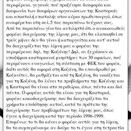
περιφέρεια, γεγονός πού προξένησε δυσφορία και
διαφωνία των διαφόρων οργανώσεων της Καστοριάς
και αποστολή επιστολής στον κύριο πρωθυπουργό, όπως
αναφέρεται στη σελ.5 του παραπάνω τεύχους σας.
Από τα παραπάνω γίνεται αντιληπτό ότι ο ανακοινωθείς
φορέας διαχείρισης της λίμνης μας, ότι θα υλοποιηθεί σε
τρείς μήνες δεν θα γίνει ή καταργείται και αντ' αυτού
θα διαχειρίζεται την λίμνη μας ο φορέας της
περιφέρειας δηλ. της Κοζάνης! Δηλ. ας ξεχάσουν οι
υποψήφιοι καστοριανοί μνηστήρες των 30 οφικίων, πού
περιμένουν εναγωνίως τη σύσταση με ΦΕΚ του φορέα,
διότι αυτός θα αφορά στη Κοζάνη, θα επανδρωθεί με
Κοζανίτες, θα ρυθμίζεται από τη Κοζάνη, θα νοιάζεται
για τη Κοζάνη, θα λύνει τα προβλήματα της Κοζάνης και
η Καστοριά θα είναι στο περιθώριο, όπως πάντα και διά
πάντα. Ο φορέας αυτός θα είναι για τη Καστοριά,
φορέας κακοδιαχείρισης που θα διαχειρίζεται τα
χρήματα επιδότησης αυτού, κατά το πρότυπο της
διαχείρισης των προβλημάτων της λίμνης μας, όπως
έγινε η διαχείριση κατά την περίοδο 1996-1999.
Επομένως το τι θα κάνει ο φορέας αυτός για τη λίμνη,
θα το συμπεράνουμε αν δούμε το τι έγινε στη τετραετία