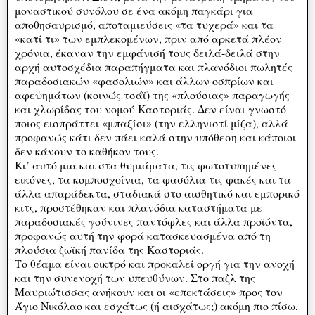
μοναστικού συνόλου σε ένα ακόμη παγκάρι για
αποθησαυρισμό, αποταμιεύσεις «τα τυχερά» και τα
«κατί τι» των εμπλεκομένων, πριν από αρκετά πλέον
χρόνια, έκαναν την εμφάνισή τους δειλά-δειλά στην
αρχή αυτοσχέδια παραπήγματα και πλανόδιοι πωλητές
παραδοσιακών «φασολιών» και άλλων οσπρίων και
αφεψημάτων (κοινώς τσάϊ) της «πλούσιας» παραγωγής
και χλωρίδας του νομού Καστοριάς. Δεν είναι γνωστό
ποιος εισπράττει «μπαξίσι» (την ελληνιστί μίζα), αλλά
προφανώς κάτι δεν πάει καλά στην υπόθεση και κάποιοι
δεν κάνουν το καθήκον τους.
Κι’ αυτό μια και στα θυμιάματα, τις φωτοτυπημένες
εικόνες, τα κομποσχοίνια, τα φασόλια τις φακές και τα
άλλα απαράδεκτα, σταδιακά στο αισθητικό και εμπορικό
κιτς, προστέθηκαν και πλανόδια καταστήματα με
παραδοσιακές γούνινες παντόφλες και άλλα προϊόντα,
προφανώς αυτή την φορά κατασκευασμένα από τη
πλούσια ζωϊκή πανίδα της Καστοριάς.
Το θέαμα είναι οικτρό και προκαλεί οργή για την ανοχή
και την συνενοχή των υπευθύνων. Στο παζλ της
Μαυριώτισσας ανήκουν και οι «επεκτάσεις» προς τον
Άγιο Νικόλαο και εσχάτως (ή αισχάτως;) ακόμη πιο πίσω,