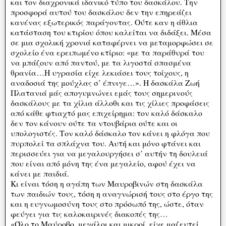
και τον διαχρονικά ιδανικό τύπο του δασκάλου. Την
προσφορά αυτού του δασκάλου δεν την επηρεάζει
κανένας εξωτερικός παράγοντας. Ούτε καν η άθλια
κατάσταση του κτιρίου όπου καλείται να διδάξει. Μέσα
σε μια σχολική χρονιά καταφέρνει να μεταμορφώσει σε
σχολείο ένα ερειπωμένο κτίριο: «με τα παράθυρά του
να μπάζουν από παντού, με τα λιγοστά σπασμένα
θρανία…Η υγρασία είχε λεκιάσει τους τοίχους, η
αναδοσιά της μούχλας σ’ έπνιγε…». Η δασκάλα Ζωή
Πλατανιά μάς απογυμνώνει εμάς τους σημερινούς
δασκάλους με τα χίλια άλλοθι και τις χίλιες προφάσεις
από κάθε φτιαχτό μας επιχείρημα: τον καλό δάσκαλο
δεν τον κάνουν ούτε τα ντουβάρια ούτε και οι
υπολογιστές. Τον καλό δάσκαλο τον κάνει η φλόγα που
πυρπολεί τα σπλάχνα του. Αυτή και μόνο φτάνει και
περισσεύει για να μεγαλουργήσει σ’ αυτήν τη δουλειά
που είναι από μόνη της ένα μεγαλείο, αφού έχει να
κάνει με παιδιά.
Κι είναι τόση η αγάπη των Μαυροβινών στη δασκάλα
των παιδιών τους, τόση η αναγνώρισή τους στο έργο της
και η ευγνωμοσύνη τους στο πρόσωπό της, ώστε, όταν
φεύγει για τις καλοκαιρινές διακοπές της…
«Όλο το Μαύροβο, μεγάλοι και μικροί, είχε μαζευτεί