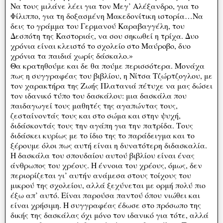
Να τους μιλάνε λέει για τον Μεγ’ Αλέξανδρο, για το
Φίλιππο, για τη δοξασμένη Μακεδονίτικη ιστορία…Να
δεις το γράμμα του Γερμανού Καραβαγγέλη, του
Δεσπότη της Καστοριάς, να σου σηκωθεί η τρίχα. Δυο
χρόνια είναι κλειστό το σχολείο στο Μαύροβο, δυο
χρόνια τα παιδιά χωρίς δάσκαλο.»
Θα κρατηθούμε και δε θα πούμε περισσότερα. Μονάχα
πως η συγγραφέας του βιβλίου, η Νίτσα Τζώρτζογλου, με
τον χαρακτήρα της Ζωής Πλατανιά πέτυχε να μας δώσει
τον ιδανικό τύπο του δασκάλου: μια δασκάλα που
παιδαγωγεί τους μαθητές της αγαπώντας τους,
ζεσταίνοντάς τους και στο σώμα και στην ψυχή,
διδάσκοντάς τους την αγάπη για την πατρίδα. Τους
διδάσκει κυρίως με το ίδιο της το παράδειγμα και το
ξέρουμε όλοι πως αυτή είναι η δυνατότερη διδασκαλία.
Η δασκάλα του σπουδαίου αυτού βιβλίου είναι ένας
άνθρωπος του χρέους. Η έννοια του χρέους, όμως, δεν
περιορίζεται γι’ αυτήν ανάμεσα στους τοίχους του
μικρού της σχολείου, αλλά ξεχύνεται με ορμή πολύ πιο
έξω απ’ αυτό. Είναι παρούσα παντού όπου νιώθει και
είναι χρήσιμη. Η συγγραφέας έδωσε στο πρόσωπο της
δικής της δασκάλας όχι μόνο τον ιδανικό για τότε, αλλά