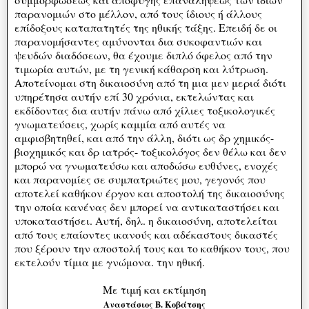
παρανομιών στο μέλλον, από τους ίδιους ή άλλους
επίδοξους καταπατητές της ηθικής τάξης. Επειδή δε οι
παρανομήσαντες αμύνονται δια συκοφαντιών και
ψευδών διαδόσεων, θα έχουμε διπλό όφελος από την
τιμωρία αυτών, με τη γενική κάθαρση και λύτρωση.
Αποτείνομαι στη δικαιοσύνη από τη μια μεν μεριά διότι
υπηρέτησα αυτήν επί 30 χρόνια, εκτελώντας και
εκδίδοντας δια αυτήν πάνω από χίλιες τοξικολογικές
γνωματεύσεις, χωρίς καμμία από αυτές να
αμφισβητηθεί, και από την άλλη, διότι ως δρ χημικός-
βιοχημικός και δρ ιατρός- τοξικολόγος δεν θέλω και δεν
μπορώ να γνωματεύσω και αποδώσω ευθύνες, ενοχές
και παρανομίες σε συμπατριώτες μου, γεγονός που
αποτελεί καθήκον έργον και αποστολή της δικαιοσύνης
την οποία κανένας δεν μπορεί να αντικαταστήσει και
υποκαταστήσει. Αυτή, δηλ. η δικαιοσύνη, αποτελείται
από τους επαίοντες ικανούς και αδέκαστους δικαστές
που ξέρουν την αποστολή τους και το καθήκον τους, που
εκτελούν τίμια με γνώμονα. την ηθική.
Με τιμή και εκτίμηση
Αναστάσιος Β. Κοβάτσης