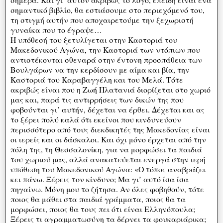
σημαντικό βιβλίο, θα εστιάσουμε στο περιεχόμενό του,
τη στιγμή αυτήν που αποχαιρετούμε την ξεχωριστή
γυναίκα που το έγραψε…
Η υπόθεσή του ξετυλίγεται στην Καστοριά του
Μακεδονικού Αγώνα, την Καστοριά των ντόπιων που
αντιστέκονται σθεναρά στην έντονη προσπάθεια των
Βουλγάρων να την κερδίσουν με αίμα και βία, την
Καστοριά του Καραβαγγέλη και του Μελά. Τότε
ακριβώς είναι που η Ζωή Πλατανιά διορίζεται στο χωριό
μας και, παρά τις αντιρρήσεις των δικών της που
φοβούνται γι’ αυτήν, δέχεται να έρθει. Δέχεται και ας
το ξέρει πολύ καλά ότι εκείνοι που κινδυνεύουν
περισσότερο από τους διεκδικητές της Μακεδονίας είναι
οι ιερείς και οι δάσκαλοι. Και όχι μόνο έρχεται από την
πόλη της, τη Θεσσαλονίκη, για να μορφώσει τα παιδιά
του χωριού μας, αλλά ανακατεύεται ενεργά στην ιερή
υπόθεση του Μακεδονικού Αγώνα: «Ο τόπος αναβράζει
κει πάνω. Ξέρεις τον κίνδυνο; Μα γι’ αυτό ίσα ίσα
πηγαίνω. Μόνη μου το ζήτησα. Αν όλες φοβηθούν, τότε
ποιος θα μάθει στα παιδιά γράμματα, ποιος θα τα
μορφώσει, ποιος θα τους πει ότι είναι Ελληνόπουλα;
Ξέρεις τι αγραμματωσύνη τα δέρνει τα φουκαριάρικα;