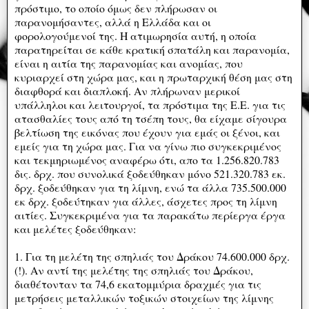
πρόστιμο, το οποίο όμως δεν πλήρωσαν οι
παρανομήσαντες, αλλά η Ελλάδα και οι
φορολογούμενοί της. Η ατιμωρησία αυτή, η οποία
παρατηρείται σε κάθε κρατική σπατάλη και παρανομία,
είναι η αιτία της παρανομίας και ανομίας, που
κυριαρχεί στη χώρα μας, και η πρωταρχική θέση μας στη
διαφθορά και διαπλοκή. Αν πλήρωναν μερικοί
υπάλληλοι και λειτουργοί, τα πρόστιμα της Ε.Ε. για τις
ατασθαλίες τους από τη τσέπη τους, θα είχαμε σίγουρα
βελτίωση της εικόνας που έχουν για εμάς οι ξένοι, και
εμείς για τη χώρα μας. Για να γίνω πιο συγκεκριμένος
και τεκμηριωμένος αναφέρω ότι, απο τα 1.256.820.783
δις. δρχ. που συνολικά ξοδεύθηκαν μόνο 521.320.783 εκ.
δρχ. ξοδεύθηκαν για τη λίμνη, ενώ τα άλλα 735.500.000
εκ δρχ. ξοδεύτηκαν για άλλες, άσχετες προς τη λίμνη
αιτίες. Συγκεκριμένα για τα παρακάτω περίεργα έργα
και μελέτες ξοδεύθηκαν:
1. Για τη μελέτη της σπηλιάς του Δράκου 74.600.000 δρχ.
(!). Αν αντί της μελέτης της σπηλιάς του Δράκου,
διαθέτονταν τα 74,6 εκατομμύρια δραχμές για τις
μετρήσεις μεταλλικών τοξικών στοιχείων της λίμνης