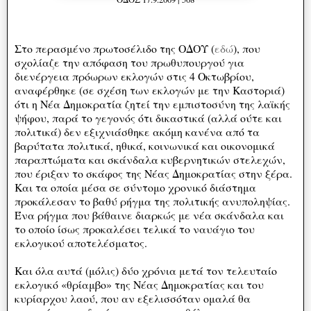
Στο περασμένο πρωτοσέλιδο της ΟΔΟΥ (
εδώ
), που
σχολίαζε την απόφαση του πρωθυπουργού για
διενέργεια πρόωρων εκλογών στις 4 Οκτωβρίου,
αναφέρθηκε (σε σχέση των εκλογών με την Καστοριά)
ότι η Νέα Δημοκρατία ζητεί την εμπιστοσύνη της λαϊκής
ψήφου, παρά το γεγονός ότι δικαστικά (αλλά ούτε και
πολιτικά) δεν εξιχνιάσθηκε ακόμη κανένα από τα
βαρύτατα πολιτικά, ηθικά, κοινωνικά και οικονομικά
παραπτώματα και σκάνδαλα κυβερνητικών στελεχών,
που έριξαν το σκάφος της Νέας Δημοκρατίας στην ξέρα.
Και τα οποία μέσα σε σύντομο χρονικό διάστημα
προκάλεσαν το βαθύ ρήγμα της πολιτικής ανυποληψίας.
Ένα ρήγμα που βάθαινε διαρκώς με νέα σκάνδαλα και
το οποίο ίσως προκαλέσει τελικά το ναυάγιο του
εκλογικού αποτελέσματος.
Και όλα αυτά (μόλις) δύο χρόνια μετά τον τελευταίο
εκλογικό «θρίαμβο» της Νέας Δημοκρατίας και του
κυρίαρχου λαού, που αν εξελισσόταν ομαλά θα