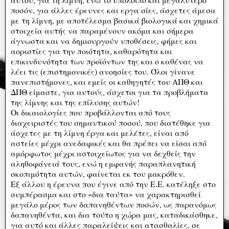
ποσόν, για άλλες έρευνες και εργα σίες, άσχετες άμεσα
με τη λίμνη, με αποτέλεσμα βασικά βιολογικά και χημικά
στοιχεία αυτής να παραμένουν ακόμα και σήμερα
άγνωστα και να δημιουργούν υποθέσεις, φήμες και
αοριστίες για την ποιότητα, καθαρότητα και
επικινδυνότητα των προϊόντων της και ο καθένας να
λέει τις (επιστημονικές) ανοησίες του. Όλοι γίνανε
πανεπιστήμονες, και εμείς οι καθηγητές του ΑΠΘ και
ΔΠΘ είμαστε, για αυτούς, άσχετοι για τα προβλήματα
της λίμνης και της επίλυσης αυτών!
Οι δικαιολογίες που προβάλλονται από τους
διαχειριστές του σημαντικού ποσού, που διατέθηκε για
άσχετες με τη λίμνη έργα και μελέτες, είναι από
αστείες μέχρι ανεδαφικές και θα πρέπει να είσαι από
αμόρφωτος μέχρι αστοιχείωτος για να δεχθείς την
αληθοφάνειά τους, ενώ η εμφανής παραπλανητική
σκοπιμότητα αυτών, φαίνεται εκ του μακρόθεν.
Εξ άλλου η έρευνα που έγινε από την Ε.Ε. κατέληξε στο
συμπέρασμα και στο «δια ταύτα» να χαρακτηρισθεί
μεγάλο μέρος των δαπανηθέντων ποσών, ως παρανόμως
δαπανηθέντα, και δια τούτο η χώρα μας, καταδικάσθηκε,
για αυτό και άλλες παραλείψεις και ατασθαλίες, σε