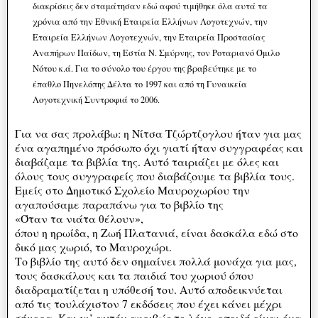
διακρίσεις δεν σταμάτησαν εδώ αφού τιμήθηκε όλα αυτά τα
χρόνια από την Εθνική Εταιρεία Ελλήνων Λογοτεχνών, την
Εταιρεία Ελλήνων Λογοτεχνών, την Εταιρεία Προστασίας
Αναπήρων Παίδων, τη Εστία Ν. Σμύρνης, τον Ροταριανό Όμιλο
Νότου κ.ά. Για το σύνολο του έργου της βραβεύτηκε με το
έπαθλο Πηνελόπης Δέλτα το 1997 και από τη Γυναικεία
Λογοτεχνική Συντροφιά το 2006.
Για να σας προλάβω: η Νίτσα Τζώρτζογλου ήταν για μας
ένα αγαπημένο πρόσωπο όχι γιατί ήταν συγγραφέας και
διαβάζαμε τα βιβλία της. Αυτό ταιριάζει με όλες και
όλους τους συγγραφείς που διαβάζουμε τα βιβλία τους.
Εμείς στο Δημοτικό Σχολείο Μαυροχωρίου την
αγαπούσαμε παραπάνω για το βιβλίο της
«Όταν τα νιάτα θέλουν»,
όπου η ηρωίδα, η Ζωή Πλατανιά, είναι δασκάλα εδώ στο
δικό μας χωριό, το Μαυροχώρι.
Το βιβλίο της αυτό δεν σημαίνει πολλά μονάχα για μας,
τους δασκάλους και τα παιδιά του χωριού όπου
διαδραματίζεται η υπόθεσή του. Αυτό αποδεικνύεται
από τις τουλάχιστον 7 εκδόσεις που έχει κάνει μέχρι
σήμερα. Και γι’ αυτόν ακριβώς το λόγο, επειδή είναι ένα