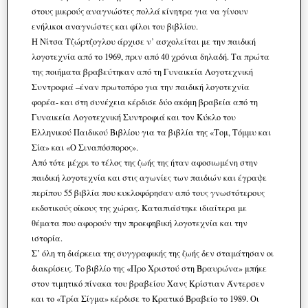
στους μικρούς αναγνώστες πολλά κίνητρα για να γίνουν
ενήλικοι αναγνώστες και φίλοι του βιβλίου.
Η Νίτσα Τζώρτζογλου άρχισε ν’ ασχολείται με την παιδική
λογοτεχνία από το 1969, πριν από 40 χρόνια δηλαδή. Τα πρώτα
της ποιήματα βραβεύτηκαν από τη Γυναικεία Λογοτεχνική
Συντροφιά –έναν πρωτοπόρο για την παιδική λογοτεχνία
φορέα- και στη συνέχεια κέρδισε δύο ακόμη βραβεία από τη
Γυναικεία Λογοτεχνική Συντροφιά και τον Κύκλο του
Ελληνικού Παιδικού Βιβλίου για τα βιβλία της «Τομ, Τόμμυ και
Σία» και «Ο Σιναπόσπορος».
Από τότε μέχρι το τέλος της ζωής της ήταν αφοσιωμένη στην
παιδική λογοτεχνία και στις αγωνίες των παιδιών και έγραψε
περίπου 55 βιβλία που κυκλοφόρησαν από τους γνωστότερους
εκδοτικούς οίκους της χώρας. Καταπιάστηκε ιδιαίτερα με
θέματα που αφορούν την προεφηβική λογοτεχνία και την
ιστορία.
Σ’ όλη τη διάρκεια της συγγραφικής της ζωής δεν σταμάτησαν οι
διακρίσεις. Το βιβλίο της «Προ Χριστού στη Βραυρώνα» μπήκε
στον τιμητικό πίνακα του βραβείου Χανς Κρίστιαν Άντερσεν
και το «Τρία Σίγμα» κέρδισε το Κρατικό Βραβείο το 1989. Οι