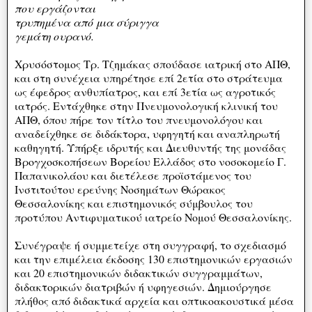
που εργάζονται
τρυπημένα από μια σύριγγα
γεμάτη ουρανό.
Χρυσόστομος Τρ. Τζημάκας σπούδασε ιατρική στο ΑΠΘ,
και στη συνέχεια υπηρέτησε επί 2ετία στο στράτευμα
ως έφεδρος ανθυπίατρος, και επί 3ετία ως αγροτικός
ιατρός. Εντάχθηκε στην Πνευμονολογική κλινική του
ΑΠΘ, όπου πήρε τον τίτλο του πνευμονολόγου και
αναδείχθηκε σε διδάκτορα, υφηγητή και αναπληρωτή
καθηγητή. Υπήρξε ιδρυτής και Διευθυντής της μονάδας
Βρογχοσκοπήσεων Βορείου Ελλάδος στο νοσοκομείο Γ.
Παπανικολάου και διετέλεσε προϊστάμενος του
Ινστιτούτου ερεύνης Νοσημάτων Θώρακος
Θεσσαλονίκης και επιστημονικός σύμβουλος του
προτύπου Αντιφυματικού ιατρείο Νομού Θεσσαλονίκης.
Συνέγραψε ή συμμετείχε στη συγγραφή, το σχεδιασμό
και την επιμέλεια έκδοσης 130 επιστημονικών εργασιών
και 20 επιστημονικών διδακτικών συγγραμμάτων,
διδακτορικών διατριβών ή υφηγεσιών. Δημιούργησε
πλήθος από διδακτικά αρχεία και οπτικοακουστικά μέσα