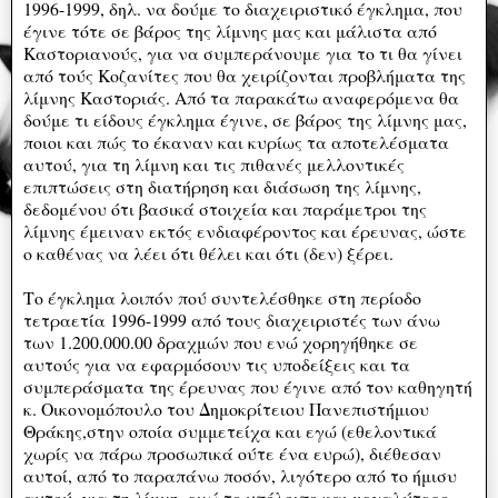
1996-1999, δηλ. να δούμε το διαχειριστικό έγκλημα, που
έγινε τότε σε βάρος της λίμνης μας και μάλιστα από
Καστοριανούς, για να συμπεράνουμε για το τι θα γίνει
από τούς Κοζανίτες που θα χειρίζονται προβλήματα της
λίμνης Καστοριάς. Από τα παρακάτω αναφερόμενα θα
δούμε τι είδους έγκλημα έγινε, σε βάρος της λίμνης μας,
ποιοι και πώς το έκαναν και κυρίως τα αποτελέσματα
αυτού, για τη λίμνη και τις πιθανές μελλοντικές
επιπτώσεις στη διατήρηση και διάσωση της λίμνης,
δεδομένου ότι βασικά στοιχεία και παράμετροι της
λίμνης έμειναν εκτός ενδιαφέροντος και έρευνας, ώστε
ο καθένας να λέει ότι θέλει και ότι (δεν) ξέρει.
Το έγκλημα λοιπόν πού συντελέσθηκε στη περίοδο
τετραετία 1996-1999 από τους διαχειριστές των άνω
των 1.200.000.00 δραχμών που ενώ χορηγήθηκε σε
αυτούς για να εφαρμόσουν τις υποδείξεις και τα
συμπεράσματα της έρευνας που έγινε από τον καθηγητή
κ. Οικονομόπουλο του Δημοκρίτειου Πανεπιστήμιου
Θράκης,στην οποία συμμετείχα και εγώ (εθελοντικά
χωρίς να πάρω προσωπικά ούτε ένα ευρώ), διέθεσαν
αυτοί, από το παραπάνω ποσόν, λιγότερο από το ήμισυ
αυτού, για τη λίμνη, ενώ το υπόλοιπο και μεγαλύτερο