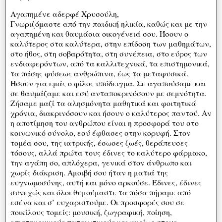
Αγαπημένε αδερφέ Χρυσούλη,
Γνωριζόμαστε από την παιδική ηλικία, καθώς και με την
αγαπημένη και θαυμάσια οικογένειά σου. Ήσουν ο
καλύτερος στα καλύτερα, στην επίδοση των μαθημάτων,
στο ήθος, στη σοβαρότητα, στη συνέπεια, στο εύρος των
ενδιαφερόντων, από τα καλλιτεχνικά, τα επιστημονικά,
τα πάσης φύσεως ανθρώπινα, έως τα μεταφυσικά.
Ήσουν για εμάς ο φίλος υπόδειγμα. Σε αγαπούσαμε και
σε θαυμάζαμε και εσύ ανταποκρινόσουν με σεμνότητα.
Ζήσαμε μαζί τα αλησμόνητα μαθητικά και φοιτητικά
χρόνια, διακρινόσουν και ήσουν ο καλύτερος παντού. Αν
η αποτίμηση του ανθρώπου είναι η προσφορά του στο
κοινωνικό σύνολο, εσύ έφθασες στην κορυφή. Στον
τομέα σου, της ιατρικής, έσωσες ζωές, θεράπευσες
τόσους, αλλά πρώτα τους έδινες το καλύτερο φάρμακο,
την αγάπη σο, απλόχερα, γενικά στον άνθρωπο και
χωρίς διάκριση. Αμοιβή σου ήταν η ματιά της
ευγνωμοσύνης, αυτή και μόνο αρκούσε. Έδινες, έδινες
συνεχώς και όλοι θυμούμαστε τα πόσα πήραμε από
εσένα και σ’ ευχαριστούμε. Οι προσφορές σου σε
ποικίλους τομείς: μουσική, ζωγραφική, ποίηση,
επιστημονικούς πατριωτικούς και κυρίως στους