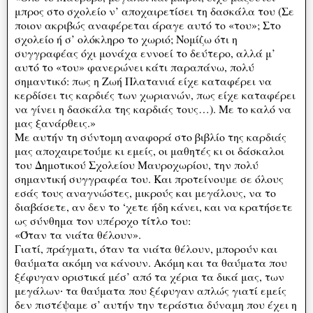
μπρος στο σχολείο ν’ αποχαιρετίσει τη δασκάλα του (Σε
ποιον ακριβώς αναφέρεται άραγε αυτό το «του»; Στο
σχολείο ή σ’ ολόκληρο το χωριό; Νομίζω ότι η
συγγραφέας όχι μονάχα εννοεί το δεύτερο, αλλά μ’
αυτό το «του» φανερώνει κάτι παραπάνω, πολύ
σημαντικό: πως η Ζωή Πλατανιά είχε καταφέρει να
κερδίσει τις καρδιές των χωριανών, πως είχε καταφέρει
να γίνει η δασκάλα της καρδιάς τους…). Με το καλό να
μας ξανάρθεις.»
Με αυτήν τη σύντομη αναφορά στο βιβλίο της καρδιάς
μας αποχαιρετούμε κι εμείς, οι μαθητές κι οι δάσκαλοι
του Δημοτικού Σχολείου Μαυροχωρίου, την πολύ
σημαντική συγγραφέα του. Και προτείνουμε σε όλους
εσάς τους αναγνώστες, μικρούς και μεγάλους, να το
διαβάσετε, αν δεν το ‘χετε ήδη κάνει, και να κρατήσετε
ως σύνθημα τον υπέροχο τίτλο του:
«Όταν τα νιάτα θέλουν».
Γιατί, πράγματι, όταν τα νιάτα θέλουν, μπορούν και
θαύματα ακόμη να κάνουν. Ακόμη και τα θαύματα που
ξέφυγαν οριστικά μέσ’ από τα χέρια τα δικά μας, των
μεγάλων∙ τα θαύματα που ξέφυγαν απλώς γιατί εμείς
δεν πιστέψαμε σ’ αυτήν την τεράστια δύναμη που έχει η