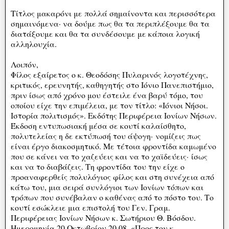
Tίτλος μακαρόνι με πολλά σημαίνοντα και περισσότερα
σημαινόμενα· να δούμε πως θα τα περιπλέξουμε θα τα
διατάξουμε και θα τα συνδέσουμε με κάποια λογική
αλληλουχία.
Λοιπόν,
Φίλος εξαίρετος ο κ. Θεοδόσης Πυλαρινός λογοτέχνης,
κριτικός, ερευνητής, καθηγητής στο Ιόνιο Πανεπιστήμιο,
πριν ίσως από χρόνο μου έστειλε ένα βαρύ τόμο, του
οποίου είχε την επιμέλεια, με τον τίτλο: «Ιόνιοι Νήσοι.
Ιστορία πολιτισμός». Εκδότης Περιφέρεια Ιονίων Νήσων.
Έκδοση εντυπωσιακή μέσα σε κουτί καλαίσθητο,
πολυτελείας η δε εκτύπωσή του άψογη· νομίζεις πως
είναι έργο διακοσμητικό. Με τέτοια φροντίδα καμωμένο
που σε κάνει να το χαζεύεις και να το χαϊδεύεις· ίσως
και να το διαβάζεις. Τη φροντίδα του την είχε ο
προαναφερθείς πολυλόγιος φίλος και στη συνέχεια από
κάτω του, μια σειρά συνλόγιοι των Ιονίων τόπων και
τρόπων που συνέβαλαν ο καθένας από το πόστο του. Το
κουτί εσώκλειε μια επιστολή του Γεν. Γραμ.
Περιφέρειας Ιονίων Νήσων κ. Σωτήριου Θ. Βόσδου.
Ημερομηνία 20 Οκτωβρίου 20 08. «Προς τον κ.