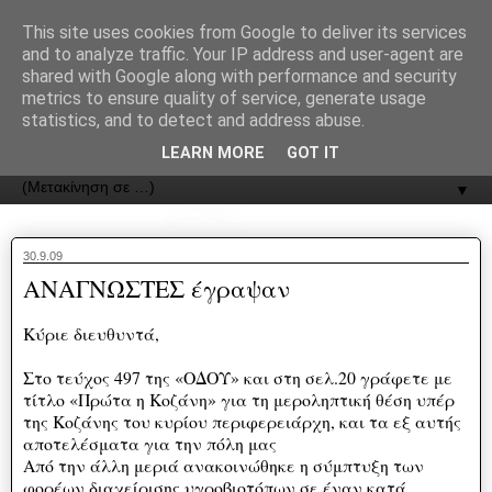
recJPp8XvMXop0y2Y7vHbTA_Phw
This site uses cookies from Google to deliver its services
and to analyze traffic. Your IP address and user-agent are
ΟΔΟΣ
shared with Google along with performance and security
metrics to ensure quality of service, generate usage
statistics, and to detect and address abuse.
Εφημερίδα της Καστοριάς | ODOS Newspaper of Castoria
LEARN MORE
GOT IT
▼
30.9.09
ΑΝΑΓΝΩΣΤΕΣ έγραψαν
Κύριε διευθυντά,
Στο τεύχος 497 της «ΟΔΟΥ» και στη σελ.20 γράφετε με
τίτλο «Πρώτα η Κοζάνη» για τη μεροληπτική θέση υπέρ
της Κοζάνης του κυρίου περιφερειάρχη, και τα εξ αυτής
αποτελέσματα για την πόλη μας
Από την άλλη μεριά ανακοινώθηκε η σύμπτυξη των
φορέων διαχείρισης υγροβιοτόπων σε έναν κατά