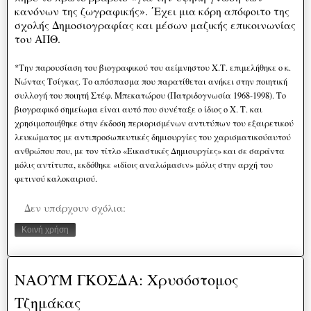
κανόνων της ζωγραφικής». ΄Εχει μια κόρη απόφοιτο της
σχολής Δημοσιογραφίας και μέσων μαζικής επικοινωνίας
του ΑΠΘ.
*Την παρουσίαση του βιογραφικού του αείμνηστου Χ.Τ. επιμελήθηκε ο κ.
Νώντας Τσίγκας. Το απόσπασμα που παρατίθεται ανήκει στην ποιητική
συλλογή του ποιητή Στέφ. Μπεκατώρου (Πατριδογνωσία 1968-1998). Το
βιογραφικό σημείωμα είναι αυτό που συνέταξε ο ίδιος ο Χ. Τ. και
χρησιμοποιήθηκε στην έκδοση περιορισμένων αντιτύπων του εξαιρετικού
λευκώματος με αντιπροσωπευτικές δημιουργίες του χαρισματικούαυτού
ανθρώπου που, με τον τίτλο «Εικαστικές Δημιουργίες» και σε σαράντα
μόλις αντίτυπα, εκδόθηκε «ιδίοις αναλώμασιν» μόλις στην αρχή του
φετινού καλοκαιριού.
Δεν υπάρχουν σχόλια:
Κοινή χρήση
ΝΑΟΥΜ ΓΚΟΣΔΑ: Χρυσόστομος
Τζημάκας