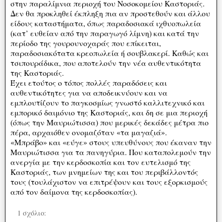
στην παραλίμνια περιοχή του Νοσοκομείου Καστοριάς.
Δεν θα προκληθεί έκπληξη πια αν προστεθούν και άλλου
είδους καταστήματα, όπως παραδοσιακά ιχθυοπωλεία
(κατ’ ευθείαν από την παραγωγό λίμνη) και κατά την
περίοδο της γουρουνοχαράς που επίκειται,
παραδοσιακότατα κρεοπωλεία ή σουβλακερί. Καθώς και
τσιπουράδικα, που αποτελούν την νέα αυθεντικότητα
της Καστοριάς.
Έχει ετούτος ο τόπος πολλές παραδόσεις και
αυθεντικότητες για να αποδεικνύουν και να
εμπλουτίζουν το παγκοσμίως γνωστό καλλιτεχνικό και
εμπορικό δαιμόνιο της Καστοριάς, και δη σε μια περιοχή
(όπως την Μαυριώτισσα) που μερικές δεκάδες μέτρα πιο
πέρα, αρχαιόθεν ονομαζόταν «τα μαγαζιά».
«Μπράβο» και «εύγε» στους υπευθύνους που έκαναν την
Μαυριώτισσα για τα πανηγύρια. Που καταπολεμούν την
ανεργία με την κερδοσκοπία και τον ευτελισμό της
Καστοριάς, των μνημείων της και του περιβάλλοντός
τους (τουλάχιστον να επιτρέψουν και τους εξορκισμούς
από τον δαίμονα της κερδοσκοπίας).
1 σχόλιο: