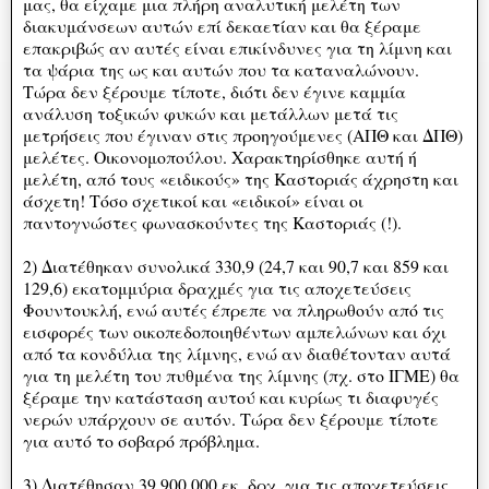
μας, θα είχαμε μια πλήρη αναλυτική μελέτη των
διακυμάνσεων αυτών επί δεκαετίαν και θα ξέραμε
επακριβώς αν αυτές είναι επικίνδυνες για τη λίμνη και
τα ψάρια της ως και αυτών που τα καταναλώνουν.
Τώρα δεν ξέρουμε τίποτε, διότι δεν έγινε καμμία
ανάλυση τοξικών φυκών και μετάλλων μετά τις
μετρήσεις που έγιναν στις προηγούμενες (ΑΠΘ και ΔΠΘ)
μελέτες. Οικονομοπούλου. Χαρακτηρίσθηκε αυτή ή
μελέτη, από τους «ειδικούς» της Καστοριάς άχρηστη και
άσχετη! Τόσο σχετικοί και «ειδικοί» είναι οι
παντογνώστες φωνασκούντες της Καστοριάς (!).
2) Διατέθηκαν συνολικά 330,9 (24,7 και 90,7 και 859 και
129,6) εκατομμύρια δραχμές για τις αποχετεύσεις
Φουντουκλή, ενώ αυτές έπρεπε να πληρωθούν από τις
εισφορές των οικοπεδοποιηθέντων αμπελώνων και όχι
από τα κονδύλια της λίμνης, ενώ αν διαθέτονταν αυτά
για τη μελέτη του πυθμένα της λίμνης (πχ. στο ΙΓΜΕ) θα
ξέραμε την κατάσταση αυτού και κυρίως τι διαφυγές
νερών υπάρχουν σε αυτόν. Τώρα δεν ξέρουμε τίποτε
για αυτό το σοβαρό πρόβλημα.
3) Διατέθησαν 39.900.000 εκ. δρχ. για τις αποχετεύσεις