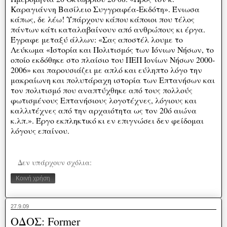
Καραγιάννη Βασίλειο Συγγραφέα-Εκδότη». Ένιωσα
κάπως, δε λέω! Υπάρχουν κάπου κάποιοι που τέλος
πάντων κάτι καταλαβαίνουν από ανθρώπους κι έργα.
Έγραφε μεταξύ άλλων: «Σας αποστέλ λουμε το
Λεύκωμα «Ιστορία και Πολιτισμός των Ιόνιων Νήσων, το
οποίο εκδόθηκε στο πλαίσιο του ΠΕΠ Ιονίων Νήσων 2000-
2006» και παρουσιάζει με απλό και εύληπτο λόγο την
μακραίωνη και πολυτάραχη ιστορία των Επτανήσων και
τον πολιτισμό που αναπτύχθηκε από τους πολλούς
φωτισμένους Επτανήσιους λογοτέχνες, λόγιους και
καλλιτέχνες από την αρχαιότητα ως τον 20ό αιώνα
κ.λπ.». Έργο εκπληκτικό κι εν επιγνώσει δεν φείδομαι
λόγους επαίνου.
Δεν υπάρχουν σχόλια:
Κοινή χρήση
27.9.09
ΟΔΟΣ: Former