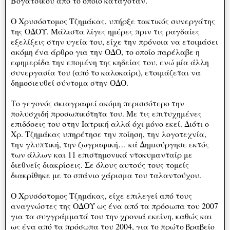
Βογατσικού από το οποίο καταγόταν.
Ο Χρυσόστομος Τζημάκας, υπήρξε τακτικός συνεργάτης
της ΟΔΟΥ. Μάλιστα λίγες ημέρες πριν τις ραγδαίες
εξελίξεις στην υγεία του, είχε την πρόνοια να ετοιμάσει
ακόμη ένα άρθρο για την ΟΔΟ, το οποίο παρέλαβε η
εφημερίδα την επομένη της κηδείας του, ενώ μία άλλη
συνεργασία του (από το καλοκαίρι), ετοιμάζεται να
δημοσιευθεί σύντομα στην ΟΔΟ.
Το γεγονός σκιαγραφεί ακόμη περισσότερο την
πολυσχιδή προσωπικότητα του. Με τις επιτυχημένες
επιδόσεις του στην Ιατρική αλλά όχι μόνο εκεί. Διότι ο
Χρ. Τζημάκας υπηρέτησε την ποίηση, την λογοτεχνία,
την γλυπτική, την ζωγραφική… κά Δημιούργησε εκτός
των άλλων και 11 επιστημονικά ντοκυμανταίρ με
διεθνείς διακρίσεις. Σε όλους αυτούς τους τομείς
διακρίθηκε με το σπάνιο χάρισμα του ταλαντούχου.
Ο Χρυσόστομος Τζημάκας, είχε επιλεγεί από τους
αναγνώστες της ΟΔΟΥ ως ένα από τα πρόσωπα του 2007
για τα συγγράμματά του την χρονιά εκείνη, καθώς και
ως ένα από τα πρόσωπα του 2004, για το πρώτο βραβείο