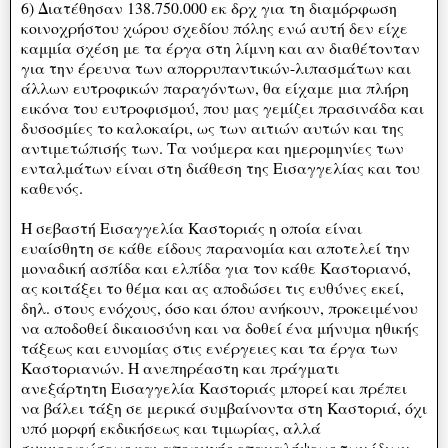
6) Διατέθησαν 138.750.000 εκ δρχ για τη διαμόρφωση
κοινοχρήστου χώρου σχεδίου πόλης ενώ αυτή δεν είχε
καμμία σχέση με τα έργα στη λίμνη και αν διαθέτονταν
για την έρευνα των απορρυπαντικών-λιπασμάτων και
άλλων ευτροφικών παραγόντων, θα είχαμε μια πλήρη
εικόνα του ευτροφισμού, που μας γεμίζει πρασινάδα και
δυσοσμίες το καλοκαίρι, ως των αιτιών αυτών και της
αντιμετώπισής των. Τα νούμερα και ημερομηνίες των
ενταλμάτων είναι στη διάθεση της Εισαγγελίας και του
καθενός.
Η σεβαστή Εισαγγελία Καστοριάς η οποία είναι
ευαίσθητη σε κάθε είδους παρανομία και αποτελεί την
μοναδική ασπίδα και ελπίδα για τον κάθε Καστοριανό,
ας κοιτάξει το θέμα και ας αποδώσει τις ευθύνες εκεί,
δηλ. στους ενόχους, όσο και όπου ανήκουν, προκειμένου
να αποδοθεί δικαιοσύνη και να δοθεί ένα μήνυμα ηθικής
τάξεως και ευνομίας στις ενέργειες και τα έργα των
Καστοριανών. Η ανεπηρέαστη και πράγματι
ανεξάρτητη Εισαγγελία Καστοριάς μπορεί και πρέπει
να βάλει τάξη σε μερικά συμβαίνοντα στη Καστοριά, όχι
υπό μορφή εκδικήσεως και τιμωρίας, αλλά
συμμορφώσεως και αποφυγής επαναλήψεως των ίδιων