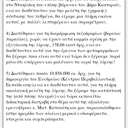
στο Νταηλάκη που επίσης βάρυναν τον Δήμο Καστοριάς,
ενώ αν διαθέτονταν για την μελέτη της (χημικής)
σύστασης του πυθμένα, θα είχαμε μια πλήρη εικόνα
αυτού, με πολλές λεπτομέρειες και παραμέτρους.
4) Διατέθησαν για τη διαμόρφωση πεζοδρομίων (βορείου
παραλίας), χωρίς να έχουν αυτά καμμία σχέση με την
εξυγίανση της λίμνης, 138,66 εκατ δρχ,.ενώ αν
διαθέτονταν αυτά για την έρευνα των φυτοφαρμάκων
θα ξέραμε ποια είναι αυτά ενώ τώρα δεν ξέρουμε παρά
μόνο ότι υπάρχουν και μολύνουν τα νερά της λίμνης!
5) Διατέθηκαν ποσόν 10.856.000 εκ. δρχ. για τη
δημιουργία του Ενυδρείου (Κέντρου Περιβαλλοντικής
Εκπαίδευσης),ενώ αν διαθέτονταν αυτά, για τη πλήρη
οικολογική μελέτη της λίμνης, θα ξέραμε την κατάστασή
της (από πάσης πλευράς) ενώ τώρα εκπονείται
διδακτορική διατριβή στο θέμα αυτό της αξιολόγου
ερευνήτριας κ. Ματ. Κατσιάπη και μας παρουσιάσθηκαν
(στην ημερίδα των αλιέων) μερικά ενδιαφέροντα.
στοιχεία και συμπεράσματα.