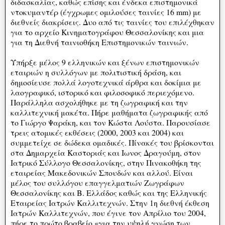
διδασκαλίας, καθώς επίσης και ένδεκα επιστημονικά
ντοκυμαντέρ (έγχρωμες ομιλούσες ταινίες 16 mm) με
διεθνείς διακρίσεις. Δυο από τις ταινίες του επιλέχθηκαν
για το αρχείο Κινηματογράφου Θεσσαλονίκης και μια
για τη Διεθνή ταινιοθήκη Επιστημονικών ταινιών.
Υπήρξε μέλος 9 ελληνικών και ξένων επιστημονικών
εταιριών η συλλόγων με πολιτιστική δράση, και
δημοσίευσε πολλά λογοτεχνικά άρθρα και δοκίμια με
λαογραφικό, ιστορικό και φιλοσοφικό περιεχόμενο.
Παράλληλα ασχολήθηκε με τη ζωγραφική και την
καλλιτεχνική μακέτα. Πήρε μαθήματα ζωγραφικής από
το Γιώργο Ψαράκη, και τον Κώστα Λούστα. Παρουσίασε
τρεις ατομικές εκθέσεις (2000, 2003 και 2004) και
συμμετείχε σε δώδεκα ομαδικές. Πίνακές του βρίσκονται
στα Δημαρχεία Καστοριάς και Ιωνος Δραγούμη, στον
Ιατρικό Σύλλογο Θεσσαλονίκης, στην Πινακοθήκη της
εταιρείας Μακεδονικών Σπουδών και αλλού. Είναι
μέλος του συλλόγου επαγγελματιών Ζωγράφων
Θεσσαλονίκης και Β. Ελλάδος καθώς και της Ελληνικής
Εταιρείας Ιατρών Καλλιτεχνών. Στην 1η διεθνή έκθεση
Ιατρών Καλλιτεχνών, που έγινε τον Απρίλιο του 2004,
πήρε το πρώτο βραβείο «για την υψηλή γνώση των