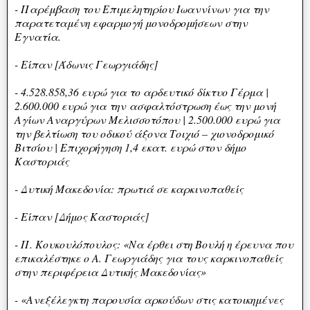
- Παρέμβαση του Επιμελητηρίου Ιωαννίνων για την
παρατεταμένη εφαρμογή μονοδρομήσεων στην
Εγνατία.
- Είπαν [Άδωνις Γεωργιάδης]
- 4.528.858,36 ευρώ για το αρδευτικό δίκτυο Γέρμα |
2.600.000 ευρώ για την
ασφαλτόστρωση έως την μονή
Αγίων Αναργύρων Μελισσοτόπου | 2.500.000 ευρώ για
την βελτίωση του οδικού άξονα Τοιχιό – χιονοδρομικό
Βιτσίου | Επιχορήγηση 1,4 εκατ. ευρώ στον δήμο
Καστοριάς
- Δυτική Μακεδονία: πρωτιά σε καρκινοπαθείς
- Είπαν [Δήμος Καστοριάς]
- Π. Κουκουλόπουλος: «Να έρθει στη Βουλή η έρευνα που
επικαλέστηκε ο Α. Γεωργιάδης για τους καρκινοπαθείς
στην περιφέρεια Δυτικής Μακεδονίας»
- «Ανεξέλεγκτη παρουσία αρκούδων στις κατοικημένες