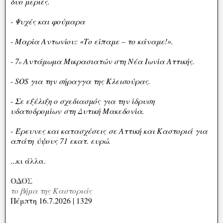
δυο μεριές.
- Ψυχές και φούμαρα
- Μαρία Αντωνίου: «Το είπαμε – το κάναμε!».
- 7
Αντάμωμα Μικρασιατών στη Νέα Ιωνία Αττικής.
ο
- SOS για την σήραγγα της Κλεισούρας.
- Σε εξέλιξη ο σχεδιασμός
για την ίδρυση
υδατοδρομίων
στη Δυτική Μακεδονία.
-
Έρευνες και κατασχέσεις
σε Αττική και Καστοριά
για
απάτη
ύψους 71 εκατ. ευρώ.
...κι άλλα.
ΟΔΟΣ
το βήμα της Καστοριάς
Πέμπτη 16.7.2026 | 1329