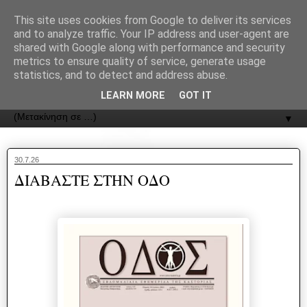
recJPp8XvMXop0y2Y7vHbTA_Phw
This site uses cookies from Google to deliver its services
and to analyze traffic. Your IP address and user-agent are
ΟΔΟΣ
shared with Google along with performance and security
metrics to ensure quality of service, generate usage
statistics, and to detect and address abuse.
Εφημερίδα της Καστοριάς | ODOS Newspaper of Castoria
LEARN MORE
GOT IT
▼
30.7.26
ΔΙΑΒΑΣΤΕ ΣΤΗΝ ΟΔΟ