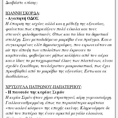
Διαβάστε επίσης:
ΙΩΑΝΝΗ ΣΚΟΡΔΑ
:
- Αγαπητή ΟΔΟΣ
Η έπαρση της ισχύος αλλά και η μέθεξη της εξουσίας,
φαίνεται πως επηρεάζουν πολύ εύκολα και τους
στενούς φιλοδημοτικούς. Όπως και τα ίδια τα δημοτικά
στελέχη. Σαν μεταδιδόμενο μικρόβιο ένα πράγμα. Και ο
συγκεκριμένος ελίτ δημοσιογράφος, που ειρωνευόταν on
air την άποψη των υπολοίπων που έκρουαν το
καμπανάκι, φοβούμενος μήπως κολλήσει από τον αέρα
και ο ίδιος το μεταχρωματικό έλκος των πλατάνων, είναι
σχεδόν ξεκάθαρο, τουλάχιστον μακροσκοπικά, πως έχει
προσβληθεί από το μικρόβιο της εξουσίας. Έστω και εκ
διαθλάσεως.
ΧΡΥΣΟΥΛΑ ΠΑΤΡΩΝΟΥ-ΠΑΠΑΤΕΡΠΟΥ
:
- Η πανσιόν της κυρίας Σιμόν
Η κυρία Σιμόν ήταν χήρα στρατηγού, κόρη γυμνασιάρχη.
Γαλλοαναθρεμμένη, όπως τα περισσότερα κορίτσια
«του καλού κόσμου» της εποχής εκείνης. Κληρονόμησε δε
από τον πατέρα της έναν αρκετά μεγάλο ελαιώνα,