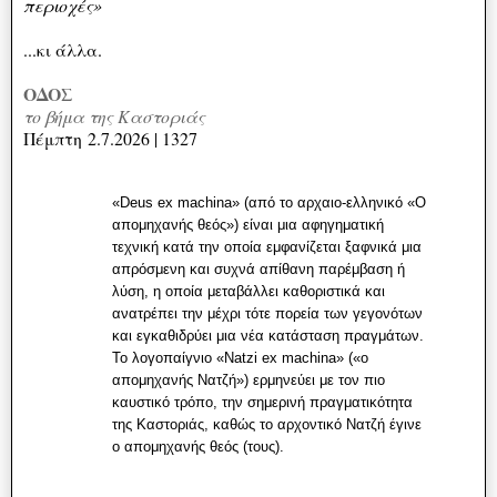
περιοχές»
...κι άλλα.
ΟΔΟΣ
το βήμα της Καστοριάς
Πέμπτη
2.7.2026 | 1327
«Deus ex machina» (από το αρχαιο-ελληνικό «Ο
απομηχανής θεός») είναι μια αφηγηματική
τεχνική κατά την οποία εμφανίζεται ξαφνικά μια
απρόσμενη και συχνά απίθανη παρέμβαση ή
λύση, η οποία μεταβάλλει καθοριστικά και
ανατρέπει την μέχρι τότε πορεία των γεγονότων
και εγκαθιδρύει μια νέα κατάσταση πραγμάτων.
Το λογοπαίγνιο «Natzi ex machina» («ο
απομηχανής Νατζή») ερμηνεύει με τον πιο
καυστικό τρόπο, την σημερινή πραγματικότητα
της Καστοριάς, καθώς το αρχοντικό Νατζή έγινε
o απομηχανής θεός (τους).