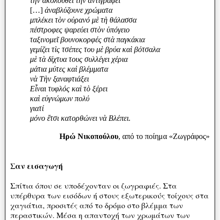
τὴν ἀκολουθεῖ τὴν ἀντιγράφει
[…]
ἀναβλύζουνε χρώματα
μπλέκει τὸν οὐρανό μὲ τὴ θάλασσα
πέστροφες ψαρεύει στὸν ὑπόγειο
ταξινομεῖ βουνοκορφές στὰ παγκάκια
γεμίζει τὶς τσέπες του μὲ βρύα καὶ βότσαλα
μὲ τὰ δίχτυα τους συλλέγει χέρια
μάτια μύτες καὶ βλέμματα
νὰ Τὴν ξαναφτιάξει
Εἶναι τυφλός καὶ τὸ ξέρει
καὶ εὐγνώμων πολύ
γιατί
μόνο ἔτσι κατορθώνει νὰ Βλέπει.
Ηρώ Νικοπούλου
, από το ποίημα «Ζωγράφος»
Σαν εισαγωγή
Σπίτια όπου σε υποδέχονταν οι ζωγραφιές. Στα
υπέρθυρα των εισόδων ή στους εξωτερικούς τοίχους στα
χαγιάτια, προσιτές από το δρόμο στο βλέμμα των
περαστικών. Μέσα η απαντοχή των χρωμάτων των