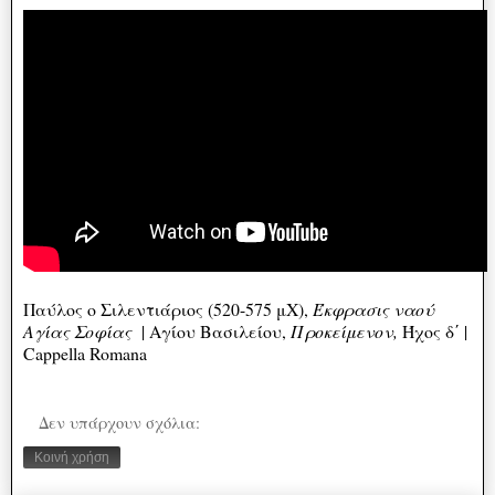
Παύλος ο Σιλεντιάριος (520-575 μΧ),
Έκφρασις ναού
Αγίας Σοφίας
| Αγίου Βασιλείου,
Προκείμενον,
Ήχος δ΄ |
Cappella Romana
Δεν υπάρχουν σχόλια:
Κοινή χρήση