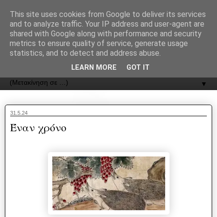
recJPp8XvMXop0y2Y7vHbTA_Phw
This site uses cookies from Google to deliver its services
and to analyze traffic. Your IP address and user-agent are
ΟΔΟΣ
shared with Google along with performance and security
metrics to ensure quality of service, generate usage
statistics, and to detect and address abuse.
Εφημερίδα της Καστοριάς | ODOS Newspaper of Castoria
LEARN MORE
GOT IT
▼
31.5.24
Έναν χρόνο