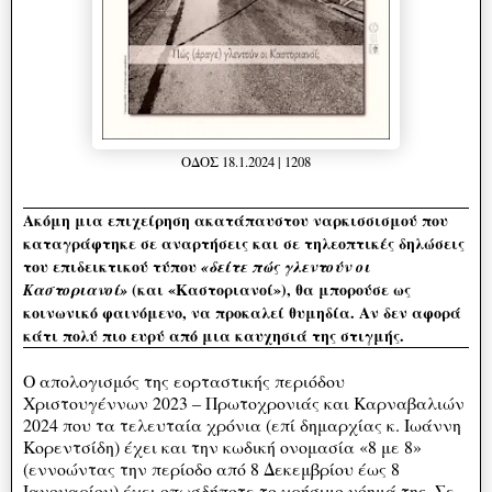
ΟΔΟΣ 18.1.2024 | 1208
Ακόμη μια επιχείρηση ακατάπαυστου ναρκισσισμού που
καταγράφτηκε σε αναρτήσεις και σε τηλεοπτικές δηλώσεις
του επιδεικτικού τύπου
«δείτε πώς γλεντούν οι
(και «Καστοριανοί»), θα μπορούσε ως
Καστοριανοί»
κοινωνικό φαινόμενο, να προκαλεί θυμηδία. Αν δεν αφορά
κάτι πολύ πιο ευρύ από μια καυχησιά της στιγμής.
Ο απολογισμός της εορταστικής περιόδου
Χριστουγέννων 2023 – Πρωτοχρονιάς και Καρναβαλιών
2024 που τα τελευταία χρόνια (επί δημαρχίας κ. Ιωάννη
Κορεντσίδη) έχει και την κωδική ονομασία «8 με 8»
(εννοώντας την περίοδο από 8 Δεκεμβρίου έως 8
Ιανουαρίου) έχει οπωσδήποτε το χρήσιμο νόημά της. Σε