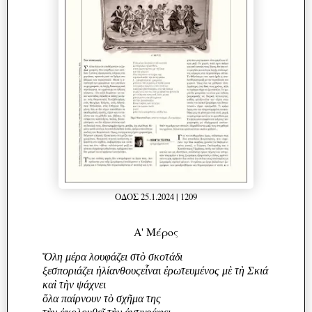
ΟΔΟΣ 25.1.2024 | 1209
Α' Μέρος
Ὅλη μέρα λουφάζει στὸ σκοτάδι
ξεσποριάζει ἡλίανθουςεἶναι ἐρωτευμένος μὲ τὴ Σκιά
καὶ τὴν ψάχνει
ὅλα παίρνουν τὸ σχῆμα της