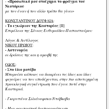
«Προσωπικό μου στοίχημα το φράγμα του
-
Νεστόριου
με τον έναν ή τον άλλο τρόπο θα γίνει»
ΚΩΝΣΤΑΝΤΙΝΟΥ ΔΟΥΦΛΙΑ
:
- Το εγκώμιον της Καστορίας
[II]
Επιμέλεια της Σόνιας Ευθυμιάδου-Παπασταύρου
Λόγος & Αντίλογος
ΝΙΚΟΥ ΠΡΩΪΟΥ
:
- Αστυνομία
οι δράσεις της και η αμοιβή της
ΟΔΟΣ
:
- Στο ίδιο μοτίβο
Μπορούσε κάποιος να διακρίνει τις ίδιες και ίδιες
φιγούρες να τον υποδέχονται, στην πιο αποτυχημένη
προεκλογική συγκέντρωση που έγινε ποτέ στην
Καστοριά.
- Γκορντάνα Σιλιάνοφσκα-Ντάβκοβα
- Μια φανταστική διαπραγμάτευση