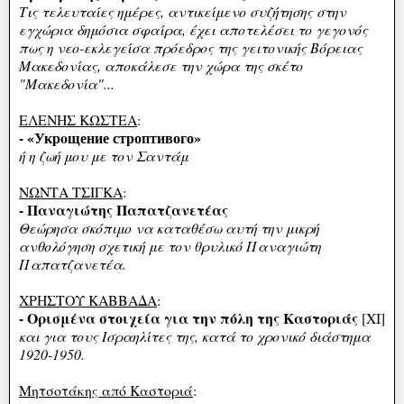
Τις τελευταίες ημέρες, αντικείμενο συζήτησης στην
εγχώρια δημόσια σφαίρα, έχει αποτελέσει το γεγονός
πως η νεο-εκλεγείσα πρόεδρος της γειτονικής Βόρειας
Μακεδονίας, αποκάλεσε την χώρα της σκέτο
"Μακεδονία"...
ΕΛΕΝΗΣ ΚΩΣΤΕΑ
:
- «Укрοщение строптивого»
ή η ζωή μου με τον Σαντάμ
ΝΩΝΤΑ ΤΣΙΓΚΑ
:
- Παναγιώτης Παπατζανετέας
Θεώρησα σκόπιμο να καταθέσω αυτή την μικρή
ανθολόγηση σχετική με τον θρυλικό Παναγιώτη
Παπατζανετέα.
ΧΡΗΣΤΟΥ ΚΑΒΒΑΔΑ
:
- Ορισμένα στοιχεία για την πόλη της Καστοριάς
[XI]
και για τους Ισραηλίτες της, κατά το χρονικό διάστημα
1920-1950.
Μητσοτάκης από Καστοριά
: