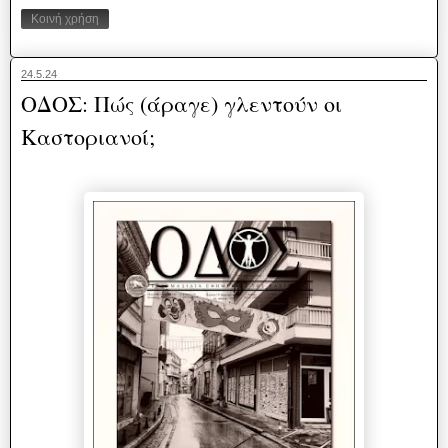
Κοινή χρήση
24.5.24
ΟΔΟΣ: Πώς (άραγε) γλεντούν οι
Καστοριανοί;