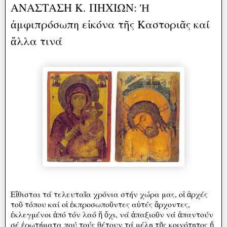
ΑΝΑΣΤΑΣΗ Κ. ΠΗΧΙΩΝ: Ἡ
ἀμφιπρόσωπη εἰκόνα τῆς Καστοριᾶς καί
ἄλλα τινά
Εἴθισται τά τελευταῖα χρόνια στήν χώρα μας, οἱ ἀρχές
τοῦ τόπου καί οἱ ἐκπροσωποῦντες αὐτές ἄρχοντες,
ἐκλεγμένοι ἀπό τόν λαό ἥ ὄχι, νά ἀπαξιοῦν νά ἀπαντούν
σέ ἐρωτήματα πού τούς θέτουν τά μέλη τῆς κοινότητος ἤ