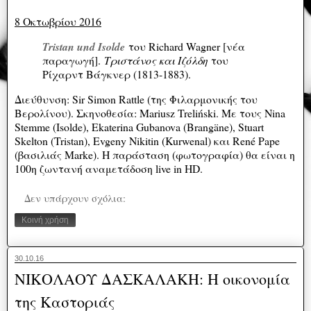
8 Οκτωβρίου 2016
Tristan und Isolde
του Richard Wagner [νέα
παραγωγή].
Τριστάνος και Ιζόλδη
του
Ρίχαρντ Βάγκνερ (1813-1883).
Διεύθυνση: Sir Simon Rattle (της Φιλαρμονικής του
Βερολίνου). Σκηνοθεσία: Mariusz Treliński. Με τους Nina
Stemme (Isolde), Ekaterina Gubanova (Brangäne), Stuart
Skelton (Tristan), Evgeny Nikitin (Kurwenal) και René Pape
(βασιλιάς Marke). Η παράσταση (φωτογραφία) θα είναι η
100η ζωντανή αναμετάδοση live in HD.
Δεν υπάρχουν σχόλια:
Κοινή χρήση
30.10.16
ΝΙΚΟΛΑΟΥ ΔΑΣΚΑΛΑΚΗ: Η οικονομία
της Καστοριάς