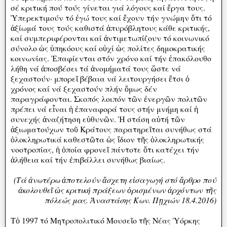
σέ κριτική πού τούς γίνεται γιά λόγους καί ἔργα τους.
Ὑπερεκτιμούν τό ἐγώ τους καί ἔχουν τήν γνώμην ὅτι τό
ἀξίωμά τους τούς καθιστά ἀπυρόβλητους κάθε κριτικής,
καί συμπεριφέρονται καί ἀντιμετωπίζουν τό κοινωνικό
σύνολο ὡς ὑπηκόους καί οὐχί ὡς πολίτες δημοκρατικής
κοινωνίας. Ἐπαφίενται στόν χρόνο καί τήν ἐπακόλουθο
λήθη νά ἀποσβέσει τά ἀνομήματά τους ὥστε νά
ξεχαστούν· μπορεῖ βέβαια νά λειτουργήσει ἔτσι ὁ
χρόνος καί νά ξεχαστούν πλήν ὅμως δέν
παραγράφονται. Σκοπός λοιπόν τῶν ἐνεργῶν πολιτῶν
πρέπει νά εἶναι ἡ ἐπαναφορά τους στήν μνήμη καί ἡ
συνεχής ἀναζήτηση εὐθυνῶν. Ἡ στάση αὐτή τῶν
ἀξιωματούχων τοῦ Κράτους παρατηρεῖται συνήθως στά
ὁλοκληρωτικά καθεστῶτα ὡς ἴδιον τῆς ὁλοκληρωτικής
νοοτροπίας, ἡ ὁποία φρονεῖ πάντοτε ὅτι κατέχει τήν
ἀλήθεια καί τήν ἐπιβάλλει συνήθως βιαίως.
(Τά ἀνωτέρω ἀποτελούν ἄσχετη εἰσαγωγή στό ἄρθρο πού
ἀκολουθεῖ ὡς κριτική πράξεων ὁρισμένων ἀρχόντων τῆς
πόλεώς μας. Ἀναστάσης Κων. Πῃχιών 18.4.2016)
Τὀ 1997 τό Μητροπολιτικό Μουσεῖο τῆς Νέας Ὑόρκης