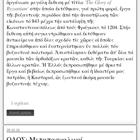
ὀργάνωσε μεγάλη ἔκθεση μέ τίτλο
¨The Glory of
Byzantium¨
στήν ὁποία ἐκτέθηκαν, γιά πρώτη φορά, ἔργα
τῆς βυζαντινής περιόδου ἀπό τήν ἀναστήλωση τῶν
εἰκόνων τό 843 μέχρι τήν κατάληψη τῆς
Κωνσταντινουπόλεως ἀπό τούς Φράγκους τό 1204. Στήν
ἔκθεση αὐτή συγκεντρώθηκαν καί ἐκτέθηκαν
ἀντικείμενα ἀπό ὅλες σχεδόν τίς χῶρες οἱ ὁποῖες
ἐπηρεάσθηκαν καί ἐνστερνίστηκαν ἐν πολλοίς τόν
βυζαντινό πολιτισμό. Ἀπεστάλησαν ἐκθέματα ἀπʹ ὄλα τά
μουσεῖα τῶν ὀρθοδόξων κρατῶν, καθώς τῆς Τουρκίας καί
ἄλλων κρατῶν. Ἡ Ἑλλάς ἐκπροσωπήθηκε μέ ἀρκετά
ἔργα καί βεβαίως ἐκπροσωπήθηκε καί ἡ ἰδιαιτέρα μας
πατρίδα, ἡ Καστοριά, ὡς ζωντανό ἀκόμη μουσεῖο
βυζαντινής τέχνης.
1 σχόλιο:
Κοινή χρήση
28.10.16
ΟΔΟΣ: Μεταπασχαλινοί,