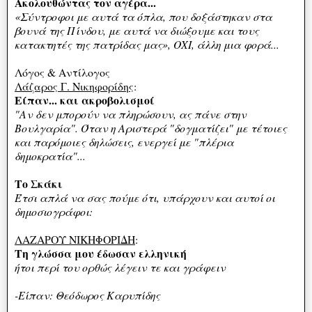
Ακολουθώντας τον αγέρα...
«Σύντροφοι με αυτά τα όπλα, που δοξάστηκαν στα
βουνά της Πίνδου, με αυτά να διώξουμε και τους
κατακτητές της πατρίδας μας», ΟΧΙ, άλλη μια φορά...
Λόγος & Αντίλογος
Λάζαρος Γ. Νικηφορίδης
:
Είπαν... και ακροβολισμοί
"Αν δεν μπορούν να πληρώσουν, ας πάνε στην
Βουλγαρία". Όταν η Αριστερά "δογματίζει" με τέτοιες
και παρόμοιες δηλώσεις, ενεργεί με "πλέρια
δημοκρατία"...
Το Σκάκι
Έτσι απλά να σας πούμε ότι, υπάρχουν και αυτοί οι
δημοσιογράφοι:
ΛΑΖΑΡΟΥ ΝΙΚΗΦΟΡΙΔΗ
:
Τη γλώσσα μου έδωσαν ελληνική
ήτοι περί του ορθώς λέγειν τε και γράφειν
-Είπαν: Θεόδωρος Καρυπίδης