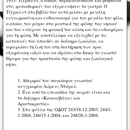
1935- Τζέραλντ, ο οποίος παρακολουθούσε και βοηθούσε
στις φυσιοδιφικές του εξερευνήσεις το γιατρό. Ο
Τζέραλντ στο βιβλίο του αυτό μιλάει με μεγάλη
ευγνωμοσύνη και ενθουσιασμό για τον μεγάλο του φίλο,
ο οποίος τον μύησε στα μυστικά της φύσης του νησιού
και του ενίσχυσε τη φυσική του κλίση και το ενδιαφέρον
για τη φύση. Με αποτέλεσμα να εξελιχθεί με τις
κατοπινές του σπουδές σε διάσημο ζωολόγο, να
αφιερώσει τη ζωή του στη διατήρηση των προς
εξαφάνιση ειδών και να ιδρύσει στο Jersey το γνωστό
Ίδρυμα για την προστασία της φύσης και ζωολογικό
κήπο.
1. Αδερφού του παγκόσμια γνωστού
συγγραφέα Λώρενς Ντάρελ.
2. Ένα από τα επεισόδια της σειράς είναι και
το διήγημα «Κουκουβάγιες και
Αριστοκρατία».
3. Στα φύλλα της ΟΔΟΥ 243/18-12-2003, 244/1-
1-2004, 246/15-1-2004, και 248/26-1-2004.