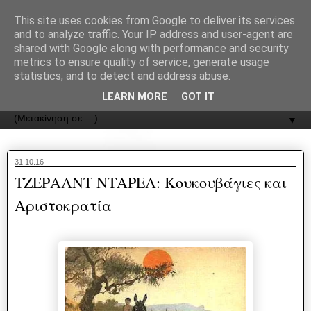
recJPp8XvMXop0y2Y7vHbTA_Phw
This site uses cookies from Google to deliver its services
and to analyze traffic. Your IP address and user-agent are
ΟΔΟΣ
shared with Google along with performance and security
metrics to ensure quality of service, generate usage
statistics, and to detect and address abuse.
Εφημερίδα της Καστοριάς | ODOS Newspaper of Castoria
LEARN MORE
GOT IT
▼
31.10.16
ΤΖΕΡΑΛΝΤ ΝΤΑΡΕΛ: Κουκουβάγιες και
Αριστοκρατία