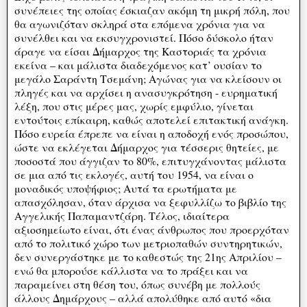
συνέπειες της οποίας έσκιαζαν ακόμη τη μικρή πόλη, που
θα αγωνιζόταν σκληρά στα επόμενα χρόνια για να
συνέλθει και να εκσυγχρονιστεί. Πόσο δύσκολο ήταν
άραγε να είσαι Δήμαρχος της Καστοριάς τα χρόνια
εκείνα – και μάλιστα διαδεχόμενος κατ’ ουσίαν το
μεγάλο Σαράντη Τσεμάνη; Αγώνας για να κλείσουν οι
πληγές και να αρχίσει η ανασυγκρότηση - ευρηματική
λέξη, που στις μέρες μας, χωρίς εμφύλιο, γίνεται
εντούτοις επίκαιρη, καθώς αποτελεί επιτακτική ανάγκη.
Πόσο ευρεία έπρεπε να είναι η αποδοχή ενός προσώπου,
ώστε να εκλέγεται Δήμαρχος για τέσσερις θητείες, με
ποσοστά που άγγιζαν το 80%, επιτυγχάνοντας μάλιστα
σε μια από τις εκλογές, αυτή του 1954, να είναι ο
μοναδικός υποψήφιος; Αυτά τα ερωτήματα με
απασχόλησαν, όταν άρχισα να ξεφυλλίζω το βιβλίο της
Αγγελικής Παπαμαντζάρη. Τέλος, ιδιαίτερα
αξιοσημείωτο είναι, ότι ένας άνθρωπος που προερχόταν
από το πολιτικό χώρο των μετριοπαθών συντηρητικών,
δεν συνεργάστηκε με το καθεστώς της 21ης Απριλίου –
ενώ θα μπορούσε κάλλιστα να το πράξει και να
παραμείνει στη θέση του, όπως συνέβη με πολλούς
άλλους Δημάρχους – αλλά απολύθηκε από αυτό «δια