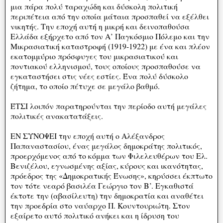
μια πάρα πολύ ταραχώδη και δύσκολη πολιτική
περιπέτεια από την οποία μάταια προσπαθεί να εξέλθει
νικητής. Την εποχή αυτή η μικρή και δεινοπαθούσα
Ελλάδα εξήρχετο από τον Α’ Παγκόσμιο Πόλεμο και την
Μικρασιατική καταστροφή (1919-1922) με ένα και πλέον
εκατομμύριο πρόσφυγες του μικρασιατικού και
ποντιακού ελληνισμού, τους οποίους προσπαθούσε να
εγκαταστήσει στις νέες εστίες. Ένα πολύ δύσκολο
ζήτημα, το οποίο πέτυχε σε μεγάλο βαθμό.
ΈΤΣΙ λοιπόν παρατηρούνται την περίοδο αυτή μεγάλες
πολιτικές ανακατατάξεις.
ΕΝ ΣΥΝΟΨΕΙ την εποχή αυτή ο Αλέξανδρος
Παπαναστασίου, ένας μεγάλος δημοκράτης πολιτικός,
προερχόμενος από το κόμμα των Φιλελευθέρων του Ελ.
Βενιζέλου, εγνωσμένης αξίας, κύρους και ικανότητας,
πρόεδρος της «Δημοκρατικής Ένωσης», κηρύσσει έκπτωτο
τον τότε νεαρό βασιλέα Γεώργιο τον Β’. Εγκαθιστά
έκτοτε την (αβασίλευτη) την δημοκρατία και αναθέτει
την προεδρία στο ναύαρχο Π. Κουντουριώτη. Στον
εξαίρετο αυτό πολιτικό ανήκει και η ίδρυση του