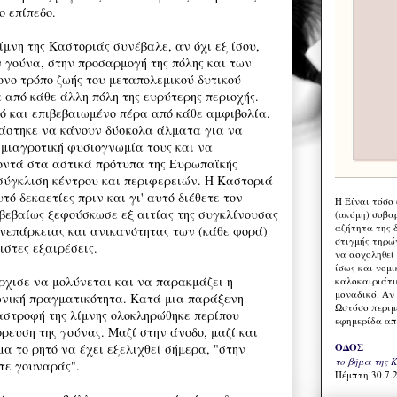
ο επίπεδο.
μνη της Καστοριάς συνέβαλε, αν όχι εξ ίσου,
ν γούνα, στην προσαρμογή της πόλης και των
ονο τρόπο ζωής του μεταπολεμικού δυτικού
 από κάθε άλλη πόλη της ευρύτερης περιοχής.
τό και επιβεβαιωμένο πέρα από κάθε αμφιβολία.
ειάστηκε να κάνουν δύσκολα άλματα για να
μιαγροτική φυσιογνωμία τους και να
οντά στα αστικά πρότυπα της Ευρωπαϊκής
σύγκλιση κέντρου και περιφερειών. Η Καστοριά
τό δεκαετίες πριν και γι' αυτό διέθετε τον
Η Eίναι τόσο
 βεβαίως ξεφούσκωσε εξ αιτίας της συγκλίνουσας
(ακόμη) σοβα
αζήτητα της 
νεπάρκειας και ανικανότητας των (κάθε φορά)
στιγμής τηρώ
στες εξαιρέσεις.
να ασχοληθεί
ίσως και νομι
άρχισε να μολύνεται και να παρακμάζει η
καλοκαιριάτι
μοναδικό. Αν 
ωνική πραγματικότητα. Κατά μια παράξενη
Ωστόσο περιμ
αστροφή της λίμνης ολοκληρώθηκε περίπου
εφημερίδα απ
ρευση της γούνας. Μαζί στην άνοδο, μαζί και
ΟΔΟΣ
α το ρητό να έχει εξελιχθεί σήμερα, "στην
το βήμα της 
τε γουναράς".
Πέμπτη 30.7.2