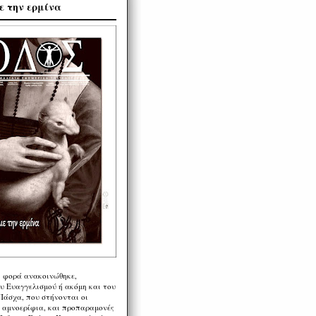
ε την ερμίνα
η φορά ανακοινώθηκε,
υ Ευαγγελισμού ή ακόμη και του
Πάσχα, που στήνονται οι
α αμνοερίφια, και προπαραμονές