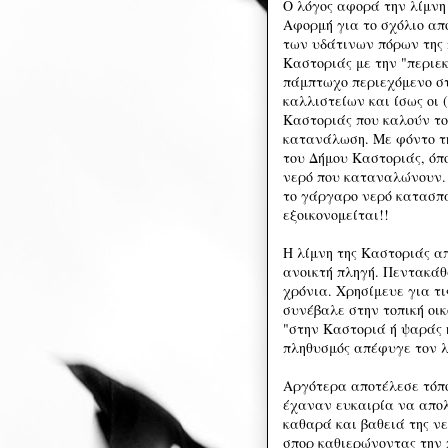
Ο λόγος αφορά την λίμνη
Αφορμή για το σχόλιο απ
των υδάτινων πόρων της 
Καστοριάς με την "περιεκτ
πάμπτωχο περιεχόμενο στ
καλλιστείων και ίσως οι 
Καστοριάς που καλούν το
κατανάλωση. Με φόντο τη
του Δήμου Καστοριάς, όπο
νερό που καταναλώνουν. 
το γάργαρο νερό κατασπ
εξοικονομείται!!
Η λίμνη της Καστοριάς απ
ανοικτή πληγή. Πεντακάθ
χρόνια. Χρησίμευε για τι
συνέβαλε στην τοπική οικ
"στην Καστοριά ή ψαράς ή
πληθυσμός απέφυγε τον λ
Αργότερα αποτέλεσε τόπο
έχαναν ευκαιρία να απολ
καθαρά και βαθειά της ν
σπορ καθιερώνοντας την 