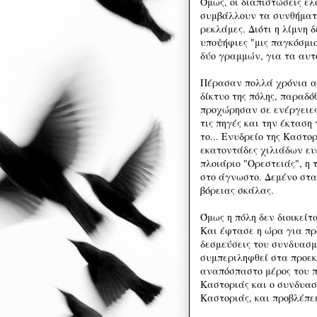
Όμως, οι διαπιστώσεις ε
συμβάλλουν τα συνθήματα
ρεκλάμες. Διότι η λίμνη δ
υποψήφιες "μις παγκόσμιο
δύο γραμμών, για τα αυτ
Πέρασαν πολλά χρόνια αφ
δίκτυο της πόλης, παραδό
προχώρησαν σε ενέργειες
τις πηγές και την έκταση 
το... Ενυδρείο της Καστ
εκατοντάδες χιλιάδων ευ
πλοιάριο "Ορεστειάς", η 
στο άγνωστο. Δεμένο στα
βόρειας σκάλας.
Όμως η πόλη δεν διοικείτ
Και έφτασε η ώρα για πρ
δεσμεύσεις του συνδυασμ
συμπεριληφθεί στα προε
αναπόσπαστο μέρος του π
Καστοριάς και ο συνδυασμ
Καστοριάς, και προβλέπει