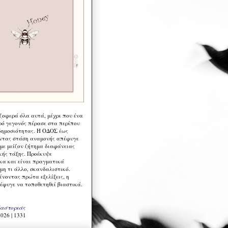
 ζοφερά όλα αυτά, μέχρι που ένα
ρό γεγονός πέρασε στα περίπου
δημοσιότητας. Η ΟΔΟΣ έως
ντας στάση αναμονής απέφυγε
 με μείζον ζήτημα διαφάνειας
κής τάξης. Προέκυψε
κα και είναι πραγματικά
μη τι άλλο, σκανδαλιστικό.
ένοντας πρώτα εξελίξεις, η
έφυγε να τοποθετηθεί βιαστικά.
Καστοριάς
026 | 1331