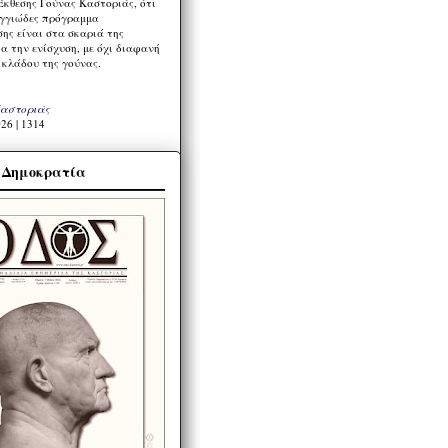
Έκθεσης Γούνας Καστοριάς, ότι
ιγγιώδες πρόγραμμα
ης είναι στα σκαριά της
α την ενίσχυση, με όχι διαφανή
 κλάδου της γούνας.
Καστοριάς
26 | 1314
α Δημοκρατία