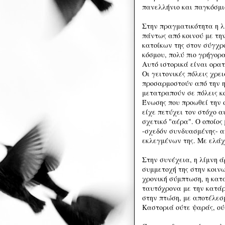
πανελλήνιο και παγκόσμι
Στην πραγματικότητα η λί
πάντως από κοινού με τη
κατοίκων της στον σύγχρ
κόσμου, πολύ πιο γρήγορα
Αυτό ιστορικά είναι ορα
Οι γειτονικές πόλεις χρ
προσαρμοστούν από την η
μετατραπούν σε πόλεις κ
Ένωσης που προωθεί την 
είχε πετύχει τον στόχο αυ
σχετικό "αέρα". Ο οποίος
-σχεδόν συνδυασμένης- α
εκλεγμένων της. Με ελάχι
Στην συνέχεια, η λίμνη 
συμμετοχή της στην κοιν
χρονική σύμπτωση, η κατ
ταυτόχρονα με την κατάρ
στην πτώση, με αποτέλεσμ
Καστοριά ούτε ψαράς, ού