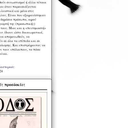
ούν συνωστισμοί ή άλλα τέτοια
ου όταν παρουσιάζονται
λειστικά και μόνο στις
ώνες. Είναι που εξαφανίστηκαν
α δημόσια πρόσωπα, αφού
γιορτή της (προσωπικής)
τους. Μιας και η «πεντηκοστή»
ους ίδιους ώστε δικαιωματικά,
 να απομονωθούν, να
ν σε όλα τα επίπεδα και σε
ιοίκησης. Και επιστρέφοντας να
υς τους υπόλοιπους, το πόσο
είναι.
Καστοριάς
24
ς προσδοκίες