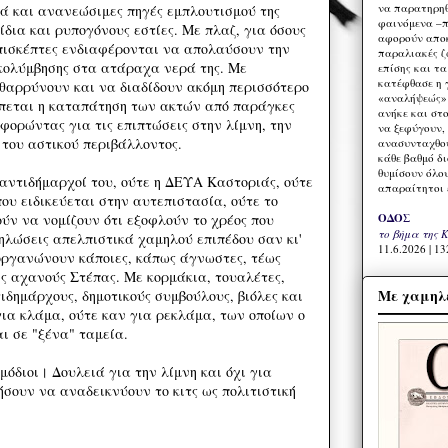
να παρατηρηθ
ά και ανανεώσιμες πηγές εμπλουτισμού της
φαινόμενα –π
ίδια και ρυπογόνους εστίες. Με πλαζ, για όσους
αφορούν αποκ
επισκέπτες ενδιαφέρονται να απολαύσουν την
παραλιακές ζ
κολύμβησης στα ατάραχα νερά της. Με
επίσης και τ
κατέφθασε η 
θαρρύνουν και να διαδίδουν ακόμη περισσότερο
«αναλήψεώς» 
έπεται η καταπάτηση των ακτών από παράγκες
ανήκε και στ
φορώντας για τις επιπτώσεις στην λίμνη, την
να ξεφύγουν,
 του αστικού περιβάλλοντος.
ανασυνταχθού
κάθε βαθμό δ
θυμίσουν όλο
 αντιδήμαρχοί του, ούτε η ΔΕΥΑ Καστοριάς, ούτε
απαραίτητοι 
ου ειδικεύεται στην αυτεπιστασία, ούτε το
ΟΔΟΣ
ύν να νομίζουν ότι εξοφλούν το χρέος που
το βήμα της 
ηλώσεις απελπιστικά χαμηλού επιπέδου σαν κι'
11.6.2026 | 13
οργανώνουν κάποιες, κάπως άγνωστες, τέως
ης αχανούς Στέπας. Με κορμάκια, τουαλέτες,
Με χαμηλέ
τιδημάρχους, δημοτικούς συμβούλους, βιόλες και
για κλάμα, ούτε καν για ρεκλάμα, των οποίων ο
ι σε "ξένα" ταμεία.
μόδιοι। Δουλειά για την λίμνη και όχι για
ήσουν να αναδεικνύουν το κιτς ως πολιτιστική