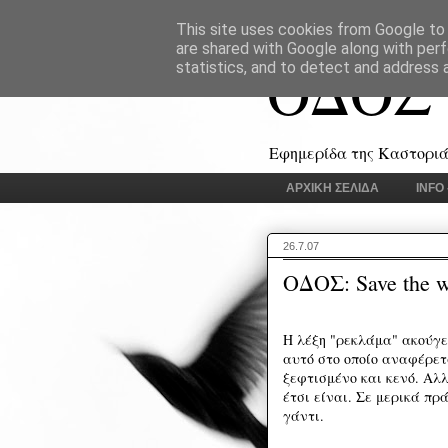
This site uses cookies from Google to d
are shared with Google along with perf
ΟΔΟΣ
statistics, and to detect and address 
Εφημερίδα της Καστοριάς
ΑΡΧΙΚΗ ΣΕΛΙΔΑ
INFO
26.7.07
ΟΔΟΣ: Save the w
Η λέξη "ρεκλάμα" ακούγετ
αυτό στο οποίο αναφέρετα
ξεφτισμένο και κενό. Αλ
έτσι είναι. Σε μερικά π
γάντι.