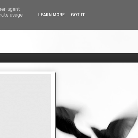
user-agent
erate usage
LEARN MORE
GOT IT