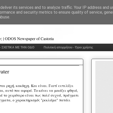
eliver its services and to analyze traffic. Your IP address and 
ormance and security metrics to ensure quality of service, gen
abuse.
 | ODOS Newspaper of Castoria
 - ΣΧΕΤΙΚΑ ΜΕ ΤΗΝ ΟΔΟ
Πολιτική απορρήτου - Όροι χρήσης
ater
αι ρηχή, κακόηχη. Και είναι. Γιατί ευτελίζει
ι, αυτό που αφορά. Το κάνει να μοιάζει φθηνό,
λά το χειρότερο είναι πως πολύ συχνά, πράγματι
ράγματα, ο χαρακτηρισμός "ρεκλάμα" πατάει