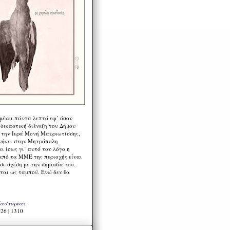
μένει πάντα λεπτό εφ’ όσον
 δικαστική διένεξη του Δήμου
 την Ιερά Μονή Μαυριωτίσσης,
νήκει στην Μητρόπολη
ι ίσως γι’ αυτό τον λόγο η
από τα ΜΜΕ της περιοχής είναι
σε σχέση με την σημασία του.
ται ως ταμπού. Ενώ δεν θα
Καστοριάς
26 | 1310