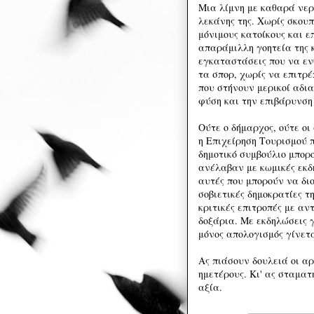
Μια λίμνη με καθαρά νερ
λεκάνης της. Χωρίς σκουπ
μόνιμους κατοίκους και 
απαράμιλλη γοητεία της 
εγκαταστάσεις που να εν
τα σπορ, χωρίς να επιτρ
που στήνουν μερικοί αδια
φύση και την επιβάρυνση
Ούτε ο δήμαρχος, ούτε οι
η Επιχείρηση Τουρισμού π
δημοτικό συμβούλιο μπορο
ανέλαβαν με κωμικές εκδ
αυτές που μπορούν να δι
σοβιετικές δημοκρατίες τ
κριτικές επιτροπές με αν
δοξάρια. Με εκδηλώσεις 
μόνος απολογισμός γίνετα
Ας πιάσουν δουλειά οι αρ
ημετέρους. Κι' ας σταματ
αξία.