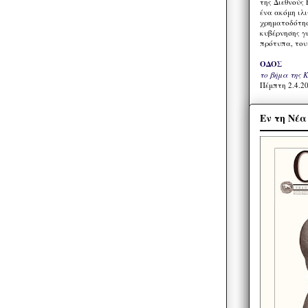
της Διεθνούς 
ένα ακόμη ιλ
χρηματοδότησ
κυβέρνησης γι
πρότυπα, του
ΟΔΟΣ
το βήμα της 
Πέμπτη 2.4.20
Εν τη Νέ