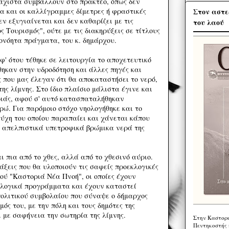
λάχιστα συμβάλλουν στο πρακτέο, όπως δεν
Στον αστε
 και οι καλλίγραμμες δίμετρες ή φραστικές
εν εξυγιαίνεται και δεν καθαρίζει με τις
του λαού
ς Τουρισμός", ούτε με τις διακηρύξεις σε τίτλους
ονόητα πράγματα, του κ. δημάρχου.
' ότου τέθηκε σε λειτουργία το αποχετευτικό
θηκαν στην υδροδότηση και άλλες πηγές και
 που μας έλεγαν ότι θα αποκαταστήσει το νερό,
της λίμνης. Στο ίδιο πλαίσιο μάλιστα έγινε και
οριάς, αφού σ' αυτό κατασπαταλήθηκαν
ρώ. Για παρόμοιο στόχο νηολογήθηκε και το
τύχη του οποίου παραπαίει και χάνεται κάπου
 απελπιστικά υπετροφικά βρώμικα νερά της
αι πια από το χθες, αλλά από το χθεσινό αύριο.
άξεις που θα υλοποιούν τις σαφείς προεκλογικές
ού "Καστοριά Νέα Πνοή", οι οποίες έχουν
κλογικά προγράμματα και έχουν καταστεί
ολιτικού συμβολαίου που σύναψε ο δήμαρχος
ός του, με την πόλη και τους δημότες της
 με σαφήνεια την σωτηρία της λίμνης.
Στην Καστορι
Πεντηκοστής 