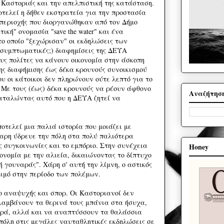
 Καστοριάς και την απελπιστική της κατάσταση.
οτελεί η δήθεν εκστρατεία για την προστασία
περιοχής που διοργανώθηκαν από τον Δήμο
ική" ονομασία "save the water" και ένα
ο οποίο "ξεχώρισαν" οι εκδηλώσεις των
(συμπτωματικές;) διαφημίσεις της ΔΕΥΑ
υς πολίτες να κάνουν οικονομία στην άσκοπη
ς διαφήμισης έως δέκα κρουνούς συνοικισμού
υ οι κάτοικοι δεν πληρώνουν ούτε λεπτό για το
Με τους (έως) δέκα κρουνούς να ρέουν άφθονο
Αναζήτησ
αταλώντας αυτό που η ΔΕΥΑ ζητεί να
οτελεί μια παλιά ιστορία που μοιάζει με
αρη ύδρευε την πόλη στα πολύ παλιότερα
ς συγκοινωνίες και το εμπόριο. Στην συνέχεια
Honey
ονομία με την αλιεία, δικαιώνοντας το δίπτυχο
 γουναράς". Χάρη σ' αυτή την λίμνη, ο αστικός
ιμό στην περίοδο των πολέμων.
 αναψυχής και σπορ. Οι Καστοριανοί δεν
αμβάνουν τα θερινά τους μπάνια στα ήσυχα,
ερά, αλλά και να αναπτύσσουν τα θαλάσσια
πόλη στις μεγάλες ναυταθλητικές εκδηλώσεις σε