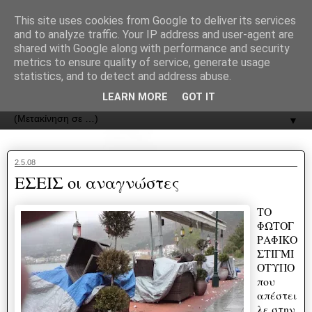
recJPp8XvMXop0y2Y7vHbTA_Phw
This site uses cookies from Google to deliver its services
and to analyze traffic. Your IP address and user-agent are
ΟΔΟΣ
shared with Google along with performance and security
metrics to ensure quality of service, generate usage
statistics, and to detect and address abuse.
Εφημερίδα της Καστοριάς | ODOS Newspaper of Castoria
LEARN MORE
GOT IT
▼
2.5.08
ΕΣΕΙΣ οι αναγνώστες
ΤO
ΦΩΤΟΓ
ΡΑΦΙΚO
ΣΤΙΓΜΙ
ΟΤΥΠO
που
απέστει
λε στην