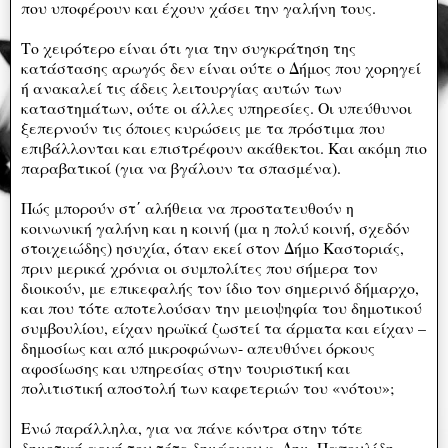
που υποφέρουν και έχουν χάσει την γαλήνη τους.
Το χειρότερο είναι ότι για την συγκράτηση της
κατάστασης αρωγός δεν είναι ούτε ο Δήμος που χορηγεί
ή ανακαλεί τις άδεις λειτουργίας αυτών των
καταστημάτων, ούτε οι άλλες υπηρεσίες. Οι υπεύθυνοι
ξεπερνούν τις όποιες κυρώσεις με τα πρόστιμα που
επιβάλλονται και επιστρέφουν ακάθεκτοι. Και ακόμη πιο
παραβατικοί (για να βγάλουν τα σπασμένα).
Πώς μπορούν στ΄ αλήθεια να προστατευθούν η
κοινωνική γαλήνη και η κοινή (μα η πολύ κοινή, σχεδόν
στοιχειώδης) ησυχία, όταν εκεί στον Δήμο Καστοριάς,
πριν μερικά χρόνια οι συμπολίτες που σήμερα τον
διοικούν, με επικεφαλής τον ίδιο τον σημερινό δήμαρχο,
και που τότε αποτελούσαν την μειοψηφία του δημοτικού
συμβουλίου, είχαν ηρωϊκά ζωστεί τα άρματα και είχαν –
δημοσίως και από μικροφώνων- απευθύνει όρκους
αφοσίωσης και υπηρεσίας στην τουριστική και
πολιτιστική αποστολή των καφετεριών του «νότου»;
Ενώ παράλληλα, για να πάνε κόντρα στην τότε
δημοτική αρχή του τότε δημάρχου κ. Δημ. Παπουλίδη,