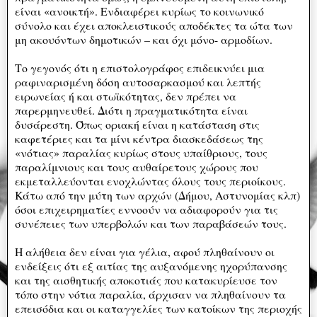
είναι «ανοικτή». Ενδιαφέρει κυρίως το κοινωνικό
σύνολο και έχει αποκλειστικούς αποδέκτες τα ώτα των
μη ακουόντων δημοτικών – και όχι μόνο- αρμοδίων.
Το γεγονός ότι η επιστολογράφος επιδεικνύει μια
ραφιναρισμένη δόση αυτοσαρκασμού και λεπτής
ειρωνείας ή και στωϊκότητας, δεν πρέπει να
παρερμηνευθεί. Διότι η πραγματικότητα είναι
δυσάρεστη. Όπως οριακή είναι η κατάσταση στις
καφετέριες και τα μίνι κέντρα διασκεδάσεως της
«νότιας» παραλίας κυρίως στους υπαίθριους, τους
παραλίμνιους και τους αυθαίρετους χώρους που
εκμεταλλεύονται ενοχλώντας όλους τους περιοίκους.
Κάτω από την μύτη των αρχών (Δήμου, Αστυνομίας κλπ)
όσοι επιχειρηματίες εννοούν να αδιαφορούν για τις
συνέπειες των υπερβολών και των παραβάσεών τους.
Η αλήθεια δεν είναι για γέλια, αφού πληθαίνουν οι
ενδείξεις ότι εξ αιτίας της αυξανόμενης ηχορύπανσης
και της αισθητικής αποκοτιάς που κατακυρίευσε τον
τόπο στην νότια παραλία, άρχισαν να πληθαίνουν τα
επεισόδια και οι καταγγελίες των κατοίκων της περιοχής