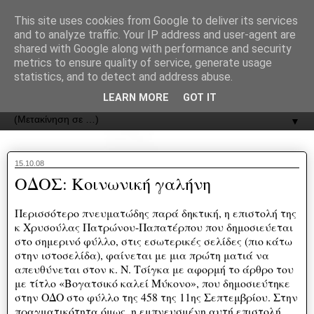
recJPp8XvMXop0y2Y7vHbTA_Phw
This site uses cookies from Google to deliver its services
and to analyze traffic. Your IP address and user-agent are
ΟΔΟΣ
shared with Google along with performance and security
metrics to ensure quality of service, generate usage
statistics, and to detect and address abuse.
Εφημερίδα της Καστοριάς | ODOS Newspaper of Castoria
LEARN MORE
GOT IT
▼
15.10.08
ΟΔΟΣ: Κοινωνική γαλήνη
Περισσότερο πνευματώδης παρά δηκτική, η επιστολή της
κ Χρυσούλας Πατρώνου-Παπατέρπου που δημοσιεύεται
στο σημερινό φύλλο, στις εσωτερικές σελίδες (πιο κάτω
στην ιστοσελίδα), φαίνεται με μια πρώτη ματιά να
απευθύνεται στον κ. Ν. Τσίγκα με αφορμή το άρθρο του
με τίτλο «Βογατσικό καλεί Μύκονο», που δημοσιεύτηκε
στην ΟΔΟ στο φύλλο της 458 της 11ης Σεπτεμβρίου. Στην
πραγματικότητα όμως, η εμπνευσμένη αυτή επιστολή,