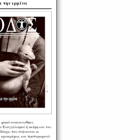
ε την ερμίνα
η φορά ανακοινώθηκε,
υ Ευαγγελισμού ή ακόμη και του
Πάσχα, που στήνονται οι
α αμνοερίφια, και προπαραμονές