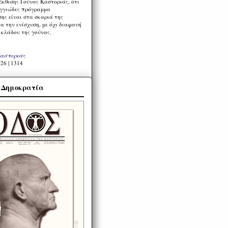
Έκθεσης Γούνας Καστοριάς, ότι
ιγγιώδες πρόγραμμα
ης είναι στα σκαριά της
α την ενίσχυση, με όχι διαφανή
 κλάδου της γούνας.
Καστοριάς
26 | 1314
α Δημοκρατία