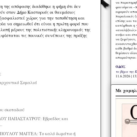
να παρατηρηθ
ση της απόφασης διαδόθηκε η φήμη ότι δεν
φαινόμενα –π
αφορούν αποκ
ύν στον Δήμο Καστοριάς οι θαυμάσιες
παραλιακές ζ
εξασφαλιστεί χώρος για την τοποθέτηση και
επίσης και τ
ορία να σημειωθεί ότι είναι η πρώτη φορά που
κατέφθασε η 
λοπή μέρους της πολιτιστικής κληρονομιάς της
«αναλήψεώς» 
ανήκε και στ
φίσταται τις ποινικές συνέπειες της πράξης
να ξεφύγουν,
ανασυνταχθού
κάθε βαθμό δ
θυμίσουν όλο
απαραίτητοι 
ΟΔΟΣ
το βήμα της 
ς
11.6.2026 | 13
αρχοντικό Σομαλιά
Με χαμηλέ
ου σκοταδιού
ΟΥ ΠΑΠΑΣΤΑΥΡΟΥ: Εβραΐδος και
..
ΟΥΛΟΥ ΜΑΓΓΕΛ: Το καλό δωμάτιο ή