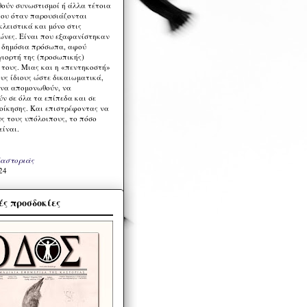
ούν συνωστισμοί ή άλλα τέτοια
ου όταν παρουσιάζονται
λειστικά και μόνο στις
ώνες. Είναι που εξαφανίστηκαν
α δημόσια πρόσωπα, αφού
γιορτή της (προσωπικής)
τους. Μιας και η «πεντηκοστή»
ους ίδιους ώστε δικαιωματικά,
 να απομονωθούν, να
ν σε όλα τα επίπεδα και σε
ιοίκησης. Και επιστρέφοντας να
υς τους υπόλοιπους, το πόσο
είναι.
Καστοριάς
24
ς προσδοκίες