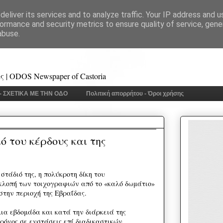
eliver its services and to analyze traffic. Your IP address and 
ormance and security metrics to ensure quality of service, gen
abuse.
 | ODOS Newspaper of Castoria
 - ΣΧΕΤΙΚΑ ΜΕ ΤΗΝ ΟΔΟ
Πολιτική απορρήτου - Όροι χρήσης
 του κέρδους και της
τάδιό της, η πολύκροτη δίκη του
κλοπή των τοιχογραφιών από το «καλό δωμάτιο»
στην περιοχή της Εβραΐδας.
μια εβδομάδα και κατά την διάρκειά της
ρόνος σε ενστάσεις επί διαδικαστικών