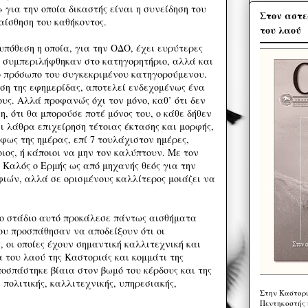
για την οποία δικαστής είναι η συνείδηση του
Στον αστε
αίσθηση του καθήκοντος.
του λαού
υπόθεση η οποία, για την ΟΔΟ, έχει ευρύτερες
υ συμπεριλήφθηκαν στο κατηγορητήριο, αλλά και
ο πρόσωπο του συγκεκριμένου κατηγορούμενου.
ηση της εφημερίδας, αποτελεί ενδεχομένως ένα
υς. Αλλά προφανώς όχι τον μόνο, καθ’ ότι δεν
η, ότι θα μπορούσε ποτέ μόνος του, ο κάθε δήθεν
ι λάθρα επιχείρηση τέτοιας έκτασης και μορφής,
 φως της ημέρας, επί 7 τουλάχιστον ημέρες,
ιος, ή κάποιοι να μην τον καλύπτουν. Με τον
. Καλός ο Ερμής ως από μηχανής θεός για την
ιών, αλλά σε ορισμένους καλλίτερος μοιάζει να
το στάδιο αυτό προκάλεσε πάντως αισθήματα
ου προσπάθησαν να αποδείξουν ότι οι
, οι οποίες έχουν σημαντική καλλιτεχνική και
α του λαού της Καστοριάς και κομμάτι της
ποσπάστηκε βίαια στον βωμό του κέρδους και της
 πολιτικής, καλλιτεχνικής, υπηρεσιακής,
Στην Καστορι
Πεντηκοστής 