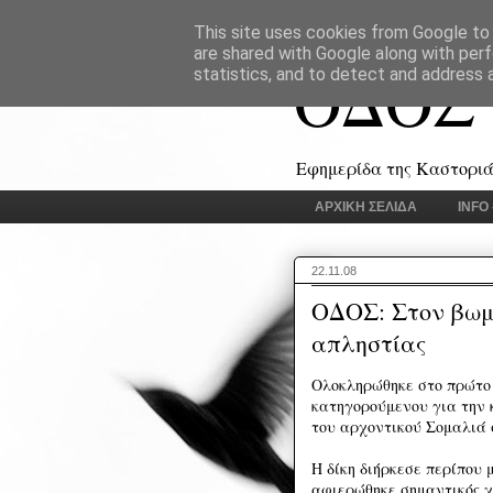
This site uses cookies from Google to d
are shared with Google along with perf
ΟΔΟΣ
statistics, and to detect and address 
Εφημερίδα της Καστοριάς
ΑΡΧΙΚΗ ΣΕΛΙΔΑ
INFO
22.11.08
ΟΔΟΣ: Στον βωμό
απληστίας
Ολοκληρώθηκε στο πρώτο σ
κατηγορούμενου για την 
του αρχοντικού Σομαλιά 
Η δίκη διήρκεσε περίπου 
αφιερώθηκε σημαντικός χ