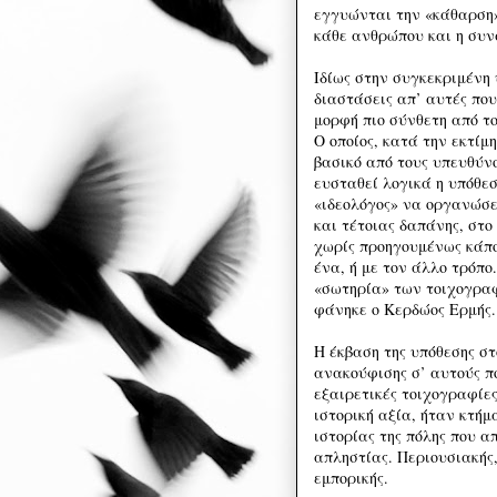
εγγυώνται την «κάθαρση» 
κάθε ανθρώπου και η συν
Ιδίως στην συγκεκριμένη 
διαστάσεις απ’ αυτές πο
μορφή πιο σύνθετη από τ
Ο οποίος, κατά την εκτίμ
βασικό από τους υπευθύνο
ευσταθεί λογικά η υπόθεσ
«ιδεολόγος» να οργανώσε
και τέτοιας δαπάνης, στο
χωρίς προηγουμένως κάπο
ένα, ή με τον άλλο τρόπο
«σωτηρία» των τοιχογραφ
φάνηκε ο Κερδώος Ερμής.
Η έκβαση της υπόθεσης σ
ανακούφισης σ’ αυτούς π
εξαιρετικές τοιχογραφίες
ιστορική αξία, ήταν κτήμ
ιστορίας της πόλης που α
απληστίας. Περιουσιακής,
εμπορικής.