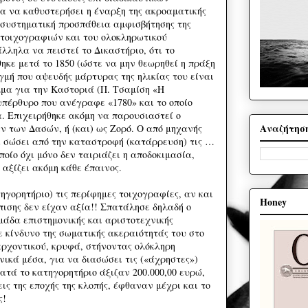
α να καθυστερήσει η έναρξη της ακροαματικής
 συστηματική προσπάθεια αμφισβήτησης της
 τοιχογραφιών και του ολοκληρωτικού
λληλα να πειστεί το Δικαστήριο, ότι το
ηκε μετά το 1850 (ώστε να μην θεωρηθεί η πράξη
γμή που αψευδής μάρτυρας της ηλικίας του είναι
μμα για την Καστοριά (Π. Τσαμίση «Η
υπέρθυρο που ανέγραφε «1780» και το οποίο
α. Επιχειρήθηκε ακόμη να παρουσιαστεί ο
Αναζήτησ
ν των Δασών, ή (και) ως Ζορό. Ο από μηχανής
α σώσει από την καταστροφή (κατάρρευση) τις …
ποίο όχι μόνο δεν ταιριάζει η αποδοκιμασία,
αξίζει ακόμη κάθε έπαινος.
ηγορητήριο) τις περίφημες τοιχογραφίες, αν και
Honey
ισης δεν είχαν αξία!! Σπατάλησε δηλαδή ο
μάδα επιστημονικής και αριστοτεχνικής
ε κίνδυνο της σωματικής ακεραιότητάς του στο
αρχοντικού, κρυφά, στήνοντας ολόκληρη
νικά μέσα, για να διασώσει τις («άχρηστες»)
κατά το κατηγορητήριο άξιζαν 200.000,00 ευρώ,
ς της εποχής της κλοπής, έφθαναν μέχρι και το
ς!