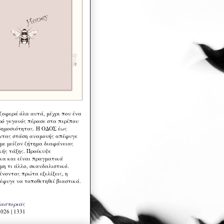
 ζοφερά όλα αυτά, μέχρι που ένα
ρό γεγονός πέρασε στα περίπου
δημοσιότητας. Η ΟΔΟΣ έως
ντας στάση αναμονής απέφυγε
 με μείζον ζήτημα διαφάνειας
κής τάξης. Προέκυψε
κα και είναι πραγματικά
μη τι άλλο, σκανδαλιστικό.
ένοντας πρώτα εξελίξεις, η
έφυγε να τοποθετηθεί βιαστικά.
Καστοριάς
026 | 1331