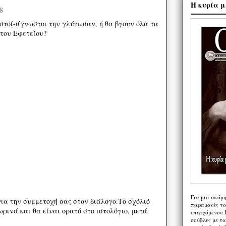
Η κυρία μ
8
ωστοί-άγνωστοι την γλύτωσαν, ή θα βγουν όλα τα
 του Εφετείου?
Για μια ακόμ
ια την συμμετοχή σας στον διάλογο.Το σχόλιό
παραμονές το
ρινά και θα είναι ορατό στο ιστολόγιο, μετά
επερχόμενου 
σούβλες με τ