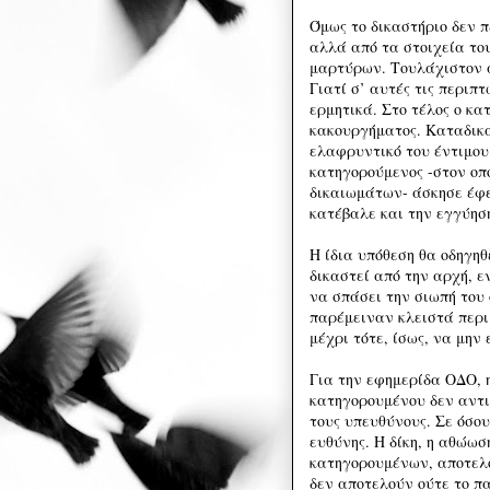
Όμως το δικαστήριο δεν π
αλλά από τα στοιχεία του
μαρτύρων. Τουλάχιστον 
Γιατί σ’ αυτές τις περιπ
ερμητικά. Στο τέλος ο κα
κακουργήματος. Καταδικά
ελαφρυντικό του έντιμου
κατηγορούμενος -στον οπο
δικαιωμάτων- άσκησε έφ
κατέβαλε και την εγγύηση
Η ίδια υπόθεση θα οδηγη
δικαστεί από την αρχή, ε
να σπάσει την σιωπή του
παρέμειναν κλειστά περι
μέχρι τότε, ίσως, να μην 
Για την εφημερίδα ΟΔΟ, 
κατηγορουμένου δεν αντι
τους υπευθύνους. Σε όσου
ευθύνης. Η δίκη, η αθώωσ
κατηγορουμένων, αποτελ
δεν αποτελούν ούτε το πα