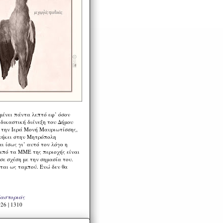
μένει πάντα λεπτό εφ’ όσον
 δικαστική διένεξη του Δήμου
 την Ιερά Μονή Μαυριωτίσσης,
νήκει στην Μητρόπολη
ι ίσως γι’ αυτό τον λόγο η
από τα ΜΜΕ της περιοχής είναι
σε σχέση με την σημασία του.
ται ως ταμπού. Ενώ δεν θα
Καστοριάς
26 | 1310