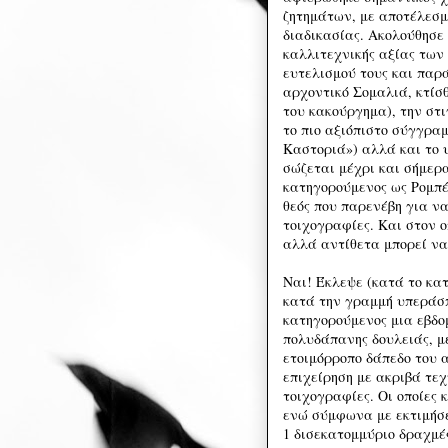
ζητημάτων, με αποτέλεσμ
διαδικασίας. Ακολούθησε
καλλιτεχνικής αξίας των
ευτελισμού τους και παρά
αρχοντικό Σομαλιά, κτίσθ
του κακούργημα), την στι
το πιο αξιόπιστο σύγγρα
Καστοριά») αλλά και το 
σώζεται μέχρι και σήμερ
κατηγορούμενος ως Ρομπέ
θεός που παρενέβη για ν
τοιχογραφίες. Και στον ο
αλλά αντίθετα μπορεί να 
Ναι! Έκλεψε (κατά το κατ
κατά την γραμμή υπεράσπ
κατηγορούμενος μια εβδο
πολυδάπανης δουλειάς, μ
ετοιμόρροπο δάπεδο του 
επιχείρηση με ακριβά τεχ
τοιχογραφίες. Οι οποίες 
ενώ σύμφωνα με εκτιμήσει
1 δισεκατομμύριο δραχμέ