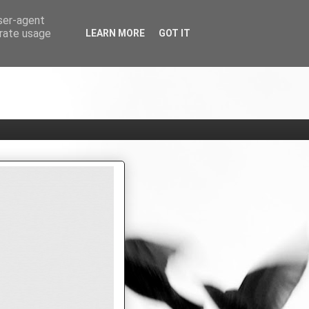
user-agent
erate usage
LEARN MORE
GOT IT