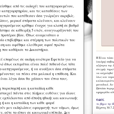
είσθηκε από τις εκδοχές του κατηγορουμένου,
 κατηγορητηρίου, και τις καταθέσεις των
αυτών που κατέθεσαν όσα γνώριζαν ακριβώς.
τώσεις, μερικά στόματα κλείνουν, και κλείνουν
τηγορούμενος κρίθηκε ένοχος για κλοπή σε βαθμό
στηκε σε κάθειρξη 5 ετών, αναγνωρίζοντάς του
 προτέρου βίου. Όπως αναμενόταν ο
ίο επιβλήθηκε και στέρηση των πολιτικών του
εση και αφέθηκε ελεύθερος αφού πρώτα
 που καθόρισε το Δικαστήριο.
Η Eίναι τόσο
θεί επομένως σε ακόμη ανώτερο Εφετείο για να
(ακόμη) σοβα
νώ όπως εκτιμάται είναι πολύ πιθανό έως τότε
αζήτητα της 
 ο κατηγορούμενος, ή να ανοίξουν όσα στόματα
στιγμής τηρώ
να ασχοληθεί
μένοντας να πέσει στα μαλακά η υπόθεση. Και
ίσως και νομι
είναι λίγοι όσοι θα χάσουν τον ύπνο τους.
καλοκαιριάτι
μοναδικό. Αν 
η παραπομπή και η καταδίκη κάθε
Ωστόσο περιμ
εφημερίδα απ
στοιχεί πάντα στις πλήρεις ευθύνες για όλους
ς εμπλέκονται από άποψη ηθικής και κοινωνικής
ΟΔΟΣ
η ή και η καταδίκη των κάθε φορά
το βήμα της 
ούν μεν εκδηλώσεις εφαρμογής των νόμων, όμως
Πέμπτη 30.7.2
ν, ούτε το άπαν σε κοινωνικό επίπεδο. Δεν