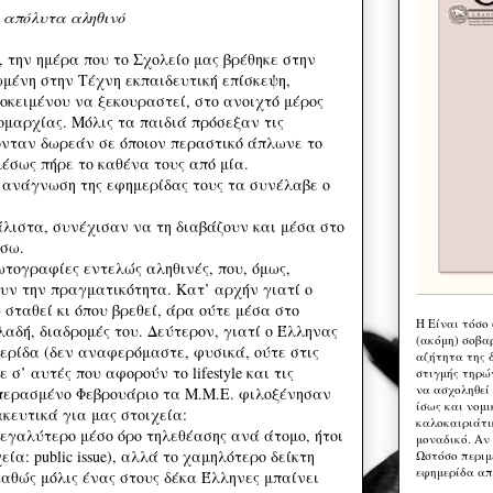
 απόλυτα αληθινό
, την ημέρα που το Σχολείο μας βρέθηκε στην
μένη στην Τέχνη εκπαιδευτική επίσκεψη,
οκειμένου να ξεκουραστεί, στο ανοιχτό μέρος
ομαρχίας. Μόλις τα παιδιά πρόσεξαν τις
νταν δωρεάν σε όποιον περαστικό άπλωνε το
μέσως πήρε το καθένα τους από μία.
ανάγνωση της εφημερίδας τους τα συνέλαβε ο
άλιστα, συνέχισαν να τη διαβάζουν και μέσα στο
ίσω.
ωτογραφίες εντελώς αληθινές, που, όμως,
ουν την πραγματικότητα. Κατ’ αρχήν γιατί ο
 σταθεί κι όπου βρεθεί, άρα ούτε μέσα στο
Η Eίναι τόσο
ηλαδή, διαδρομές του. Δεύτερον, γιατί ο Έλληνας
(ακόμη) σοβα
μερίδα (δεν αναφερόμαστε, φυσικά, ούτε στις
αζήτητα της 
 σ’ αυτές που αφορούν το lifestyle και τις
στιγμής τηρώ
να ασχοληθεί
 περασμένο Φεβρουάριο τα Μ.Μ.Ε. φιλοξένησαν
ίσως και νομι
κευτικά για μας στοιχεία:
καλοκαιριάτι
εγαλύτερο μέσο όρο τηλεθέασης ανά άτομο, ήτοι
μοναδικό. Αν 
εία: public issue), αλλά το χαμηλότερο δείκτη
Ωστόσο περιμ
εφημερίδα απ
αθώς μόλις ένας στους δέκα Έλληνες μπαίνει