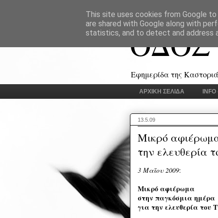
This site uses cookies from Google to d
are shared with Google along with perf
ΟΔΟΣ
statistics, and to detect and address 
Εφημερίδα της Καστοριάς
ΑΡΧΙΚΗ ΣΕΛΙΔΑ
INFO
13.5.09
Μικρό αφιέρωμα
την ελευθερία τ
3 Μαΐου 2009
:
Μικρό αφιέρωμα
στην παγκόσμια ημέρα
για την ελευθερία του 