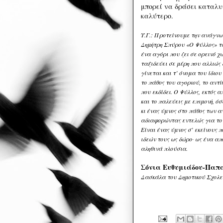
μπορεί να δράσει καταλυ
καλύτερο.
Υ.Γ.: Προτείνουμε την ανάγνω
Δημήτρη Σπύρου «Ο Ψύλλος» τω
ένα αγόρι που ζει σε ορεινό χ
ταξιδεύει σε μέρη που αλλιώς 
γίνεται και τ’ όνομα του ίδιου
το πάθος του αγοριού, το αντί
που εκδίδει. Ο Ψύλλος, εκτός 
και το παλεύεις με επιμονή, όσ
κι ένας ύμνος στο πάθος των 
αδιαφορώντας εντελώς για το
Είναι ένας ύμνος σ’ εκείνους 
ιδεών τους ως δώρο∙ ως ένα απ
αληθινά πλούσια.
Σόνια Ευθυμιάδου-Παπ
Δασκάλα του Δημοτικού Σχολ