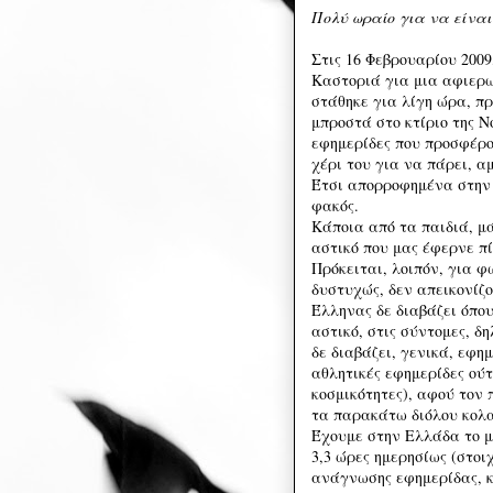
Πολύ ωραίο για να είναι
Στις 16 Φεβρουαρίου 2009
Καστοριά για μια αφιερω
στάθηκε για λίγη ώρα, πρ
μπροστά στο κτίριο της Ν
εφημερίδες που προσφέρο
χέρι του για να πάρει, α
Έτσι απορροφημένα στην 
φακός.
Κάποια από τα παιδιά, μ
αστικό που μας έφερνε π
Πρόκειται, λοιπόν, για φ
δυστυχώς, δεν απεικονίζ
Έλληνας δε διαβάζει όπου
αστικό, στις σύντομες, δ
δε διαβάζει, γενικά, εφη
αθλητικές εφημερίδες ούτε
κοσμικότητες), αφού τον
τα παρακάτω διόλου κολα
Έχουμε στην Ελλάδα το μ
3,3 ώρες ημερησίως (στοιχ
ανάγνωσης εφημερίδας, κ