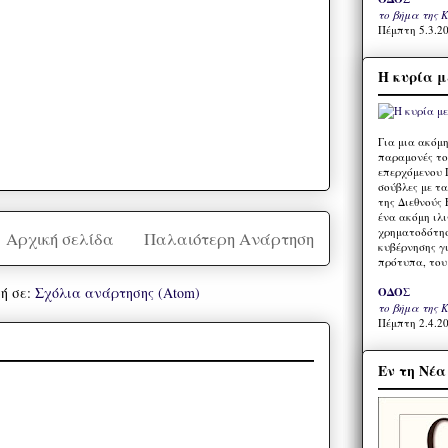
το βήμα της 
Πέμπτη 5.3.20
Η κυρία μ
Για μια ακόμ
παραμονές το
επερχόμενου 
σούβλες με τ
της Διεθνούς 
ένα ακόμη ιλ
χρηματοδότησ
Αρχική σελίδα
Παλαιότερη Ανάρτηση
κυβέρνησης γι
πρότυπα, του
ή σε:
Σχόλια ανάρτησης (Atom)
ΟΔΟΣ
το βήμα της 
Πέμπτη 2.4.20
Εν τη Νέ