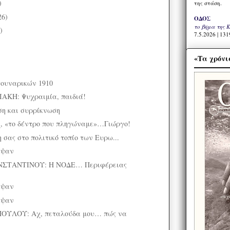
)
της στάση.
26)
ΟΔΟΣ
το βήμα της 
)
7.5.2026 | 131
«Τα χρόνι
ουναρικών 1910
ΑΚΗ: Ψυχραιμία, παιδιά!
ση και συρρίκνωση
 «το δέντρο που πληγώναμε»…Γιώργο!
σας στο πολιτικό τοπίο των Ευρω...
αψαν
ΣΤΑΝΤΙΝΟΥ: Η ΝΟΔΕ… Περιφέρειας
αψαν
αψαν
ΥΛΟΥ: Αχ, πεταλούδα μου… πώς να