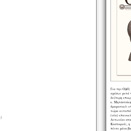
Για την ΟΔΟ,
αμέσως μετά τ
δεύτερη επικ
κ. Μητσοτάκη,
δραματικές ε
τώρα αυταπόδ
(νέα) επανεκ
4)
Αντωνίου στο
Καστοριάς, η
)
πέντε μόνο β