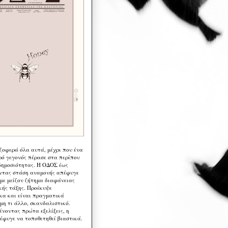
 ζοφερά όλα αυτά, μέχρι που ένα
ρό γεγονός πέρασε στα περίπου
δημοσιότητας. Η ΟΔΟΣ έως
ντας στάση αναμονής απέφυγε
 με μείζον ζήτημα διαφάνειας
κής τάξης. Προέκυψε
κα και είναι πραγματικά
μη τι άλλο, σκανδαλιστικό.
ένοντας πρώτα εξελίξεις, η
έφυγε να τοποθετηθεί βιαστικά.