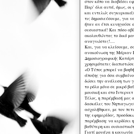
στον κόπο να διαβάσει ε
Παρ’ όλα αυτά, όμως, ο
και εντελώς συγκυριακά)
τις δημοσιεύσουμε, για ν
ήταν αν έτσι κυνηγούσε 
ουσιαστικά! Και πόσο αβί
ακολουθώντας το δικό μα
αναγνώστες!....
Και, για να κλείσουμε, σ
ανακοίνωση της Μάριαν 
Δημοσιογραφικής Κατάρτισ
χρησιμότατες διαπιστώσε
«Ο Τύπος μπορεί να βοηθ
άποψης για όσα συμβαίνο
δώσει την ανάλυση των γ
το ρόλο μόνο σε μικρό βα
μουσική και στο Ίντερνετ
Τέλος, η παρέμβασή μας 
δασκάλες του Νηπιαγωγεί
ασχολήθηκαν, με τον πετ
της εφημερίδας, προσδοκώ
παρέμβαση: να κερδίσει η
βαθύτερη και ουσιαστικό
Γιατί μονάχα η κοινωνία