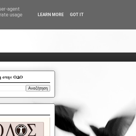
user-agent
erate usage
LEARN MORE
GOT IT
η στην ΟΔΟ