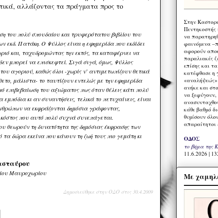
τικά, αλλάζοντας τα πράγματα προς το
Στην Καστορι
Πεντηκοστής 
ση του πολύ σπουδαίου και τρυφερότατου βιβλίου του
να παρατηρηθ
ν εκδ. Πατάκη. Ο Ψύλλος είναι η εφημερίδα που εκδίδει
φαινόμενα –π
αφορούν αποκ
ωριό και, ταχυδρομώντας την εκτός, τα καταφέρνει να
παραλιακές ζ
δεν μπορεί να επισκεφτεί. Σιγά σιγά, όμως, Ψύλλος
επίσης και τ
 του αγοριού, καθώς όλοι -χωρίς ν’ αντιμετωπίζουν θετικά
κατέφθασε η 
«αναλήψεώς» 
θετο, μάλιστα- το ταυτίζουν εντελώς με την εφημερίδα
ανήκε και στ
από επιβεβαίωση του αξιώματος πως όταν θέλεις κάτι πολύ
να ξεφύγουν,
α εμπόδια κι αν συναντήσεις, τελικά το πετυχαίνεις, είναι
ανασυνταχθού
ανθρώπων να εκφράζονται δημόσια γράφοντας,
κάθε βαθμό δ
θυμίσουν όλο
 κόστος που αυτό πολύ συχνά συνεπάγεται.
απαραίτητοι 
που θεωρούν τη δυνατότητα της δημόσιας έκφρασης των
ό τα δώρα εκείνα που κάνουν τη ζωή τους πιο γεμάτη κι
ΟΔΟΣ
το βήμα της 
11.6.2026 | 13
ασταύρου
είου Μαυροχωρίου
Με χαμηλέ
Δημοσιεύθηκε στην ΟΔΟ στις 30.4.2009