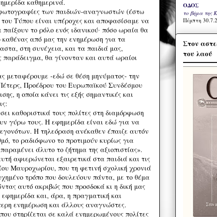
φημερίδα καθημερινά.
ΟΔΟΣ
ι φωτογραφίες των παιδιών-αναγνωστών (έστω
το βήμα της 
 του Τύπου είναι υπέροχες και αποφασίσαμε να
Πέμπτη 30.7.2
α παίξουν το ρόλο ενός ιδανικού∙ πόσο ωραία θα
ο καθένας από μας την ενημέρωση για τα
Στον αστε
αστα, στη συνέχεια, και τα παιδιά μας,
του λαού
ς παράδειγμα, θα γίνονταν και αυτά ωραίοι
ας μεταφέρουμε -εδώ σε θέση μηνύματος- την
Πέτερς, Προέδρου του Ευρωπαϊκού Συνδέσμου
ης, η οποία κάνει τις εξής σημαντικές και
ις:
ήσει καθοριστικά τους πολίτες στη διαμόρφωση
υν γύρω τους. Η εφημερίδα είναι εδώ για να
εγονότων. Η τηλεόραση ανέκαθεν έπαιζε αυτόν
θμό, το ραδιόφωνο το προτιμούν κυρίως για
 παραμένει άλυτο το ζήτημα της αξιοπιστίας».
αυτή αφιερώνεται εξαιρετικά στα παιδιά και τις
ου Μαυροχωρίου, που τη φετινή σχολική χρονιά
υχημένο τρόπο που δουλεύουν πάντα, με το θέμα
ντας αυτό ακριβώς που προσδοκά κι η δική μας
 εφημερίδα και, άρα, η πραγματική και
τερη ενημέρωση και άλλους αναγνώστες.
 που στηρίζεται σε καλά ενημερωμένους πολίτες