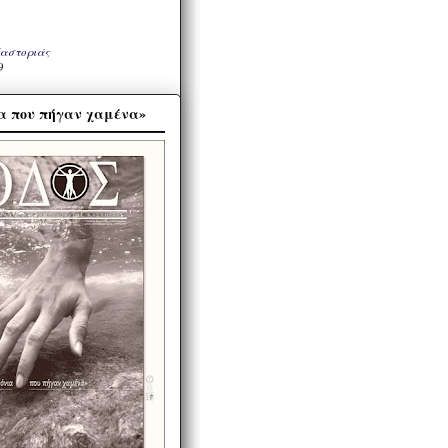
Καστοριάς
9
α που πήγαν χαμένα»