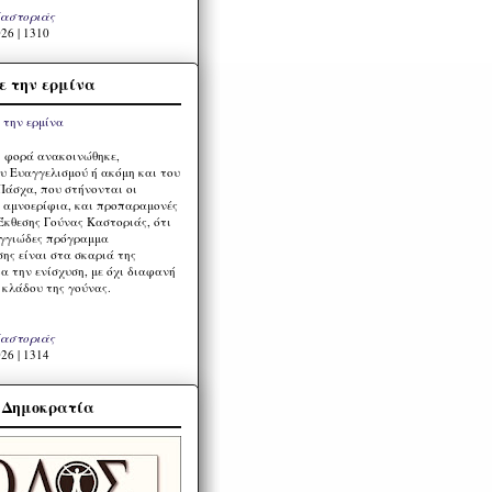
Καστοριάς
26 | 1310
ε την ερμίνα
η φορά ανακοινώθηκε,
υ Ευαγγελισμού ή ακόμη και του
Πάσχα, που στήνονται οι
α αμνοερίφια, και προπαραμονές
Έκθεσης Γούνας Καστοριάς, ότι
ιγγιώδες πρόγραμμα
ης είναι στα σκαριά της
α την ενίσχυση, με όχι διαφανή
 κλάδου της γούνας.
Καστοριάς
26 | 1314
α Δημοκρατία