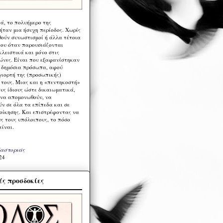
ά, το πολυήμερο της
ήταν μια ήσυχη περίοδος. Χωρίς
ούν συνωστισμοί ή άλλα τέτοια
ου όταν παρουσιάζονται
λειστικά και μόνο στις
ώνες. Είναι που εξαφανίστηκαν
α δημόσια πρόσωπα, αφού
γιορτή της (προσωπικής)
τους. Μιας και η «πεντηκοστή»
ους ίδιους ώστε δικαιωματικά,
 να απομονωθούν, να
ν σε όλα τα επίπεδα και σε
ιοίκησης. Και επιστρέφοντας να
υς τους υπόλοιπους, το πόσο
είναι.
Καστοριάς
24
ς προσδοκίες