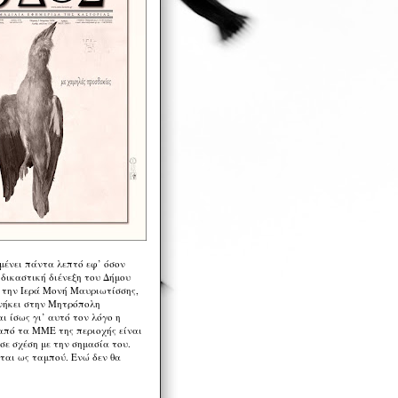
μένει πάντα λεπτό εφ’ όσον
 δικαστική διένεξη του Δήμου
 την Ιερά Μονή Μαυριωτίσσης,
νήκει στην Μητρόπολη
ι ίσως γι’ αυτό τον λόγο η
από τα ΜΜΕ της περιοχής είναι
σε σχέση με την σημασία του.
ται ως ταμπού. Ενώ δεν θα