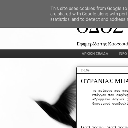
This site uses cookies from Google to d
are shared with Google along with perf
ΟΔΟΣ
statistics, and to detect and address 
Εφημερίδα της Καστοριάς
ΑΡΧΙΚΗ ΣΕΛΙΔΑ
INFO
2.6.09
ΟΥΡΑΝΙΑΣ ΜΠΑΓ
Το κείμενο που ακ
Μπάγγου που εκφών
«Γραμμένα Λόγια» 
δημοτικού συμβουλ
Γιατί γράφω; γιατί γράφε