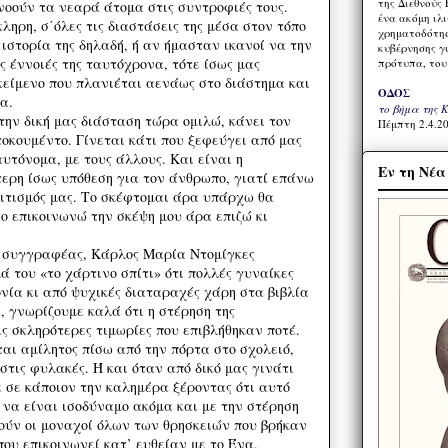
της Διεθνούς 
νοούν τα νεαρά άτομα στις συντροφιές τους.
ένα ακόμη ιλ
ληρη, σ΄όλες τις διαστάσεις της μέσα στον τόπο
χρηματοδότησ
 ιστορία της δηλαδή, ή αν ήμασταν ικανοί να την
κυβέρνησης γι
ς έννοιές της ταυτόχρονα, τότε ίσως μας
πρότυπα, του
είμενο που πλανιέται αενάως στο διάστημα και
ΟΔΟΣ
α.
το βήμα της 
την δική μας διάσταση τώρα ομιλώ, κάνει τον
Πέμπτη 2.4.20
οκουμέντο. Γίνεται κάτι που ξεφεύγει από μας
αυτόνομα, με τους άλλους. Και είναι η
Εν τη Νέ
τερη ίσως υπόθεση για τον άνθρωπο, γιατί επάνω
λιτισμός μας. Το σκέφτομαι άρα υπάρχω θα
ο επικοινωνώ την σκέψη μου άρα επιζώ κι
, συγγραφέας, Κάρλος Μαρία Ντομίγκες
 του «το χάρτινο σπίτι» ότι πολλές γυναίκες
νία κι από ψυχικές διαταραχές χάρη στα βιβλία
, γνωρίζουμε καλά ότι η στέρηση της
ις σκληρότερες τιμωρίες που επιβλήθηκαν ποτέ.
αι αμίλητος πίσω από την πόρτα στο σχολειό,
στις φυλακές. Ή και όταν από δικό μας γινάτι
ε σε κάποιον την καλημέρα ξέροντας ότι αυτό
 να είναι ισοδύναμο ακόμα και με την στέρηση
ούν οι μοναχοί όλων των θρησκειών που βρήκαν
ου επικοινωνεί κατ’ ευθείαν με το Ένα.