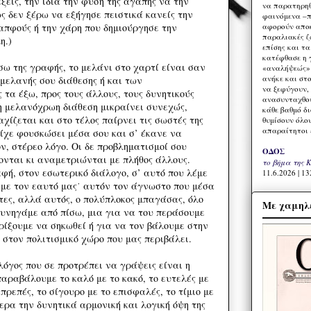
έξεις, την ίδια την φύση της αγάπης να την
να παρατηρηθ
 δεν ξέρω να εξήγησε πειστικά κανείς την
φαινόμενα –π
αφορούν αποκ
Σαπφούς ή την χάρη που δημιούργησε την
παραλιακές ζ
η.)
επίσης και τ
κατέφθασε η 
ω της γραφής, το μελάνι στο χαρτί είναι σαν
«αναλήψεώς» 
ανήκε και στ
 μελανής σου διάθεσης ή και των
να ξεφύγουν,
τα έξω, προς τους άλλους, τους δυνητικούς
ανασυνταχθού
 η μελανόχρωη διάθεση μικραίνει συνεχώς,
κάθε βαθμό δ
χίζεται και στο τέλος παίρνει τις σωστές της
θυμίσουν όλο
απαραίτητοι 
είχε φουσκώσει μέσα σου και σ’ έκανε να
ν, στέρεο λόγο. Οι δε προβληματισμοί σου
ΟΔΟΣ
ονται κι αναμετριώνται με πλήθος άλλους.
το βήμα της 
φή, στον εσωτερικό διάλογο, σ’ αυτό που λέμε
11.6.2026 | 13
 με τον εαυτό μας˙ αυτόν τον άγνωστο που μέσα
τες, αλλά αυτός, ο πολύπλοκος μπαγάσας, όλο
Με χαμηλέ
κυνηγάμε από πίσω, μια για να του περάσουμε
ρίξουμε να σηκωθεί ή για να τον βάλουμε στην
 στον πολιτισμικό χώρο που μας περιβάλει.
λόγος που σε προτρέπει να γράψεις είναι η
αραβάλουμε το καλό με το κακό, το ευτελές με
απρεπές, το σίγουρο με το επισφαλές, το τίμιο με
τερα την δυνητικά αρμονική και λογική όψη της