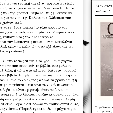
όνη της γοητευτική και είναι εκφραστής ιδεών
Στον αστε
των, γιατί ζωντανεύει και δίνει υπόσταση στα
του λαού
ες που περιγράφει. Θυμάμαι πως μ’ έκανε να
α για το νησί της Καλυψώς, η Οδύσσεια του
ι χρόνια εκεί.
 κάνει έναν απέραντο τόπο προσιτό και
ον χρόνο, αυτές που άφησαν οι πόλεμοι και οι
, καθιστώντας τον ομαλότερο και
υ να τον διαπερνά η σκέψη σαν το κοκαλένιο
λιά. (Σαν τα μαλλιά της Αλεξάνδρας και της
ας κοριτσιών.)
ι κι από το πώς πιάνεις τα γραμμένα χαρτιά,
ν τρόπο που ακουμπάς το βιβλίο, που μόλις σε
αξιλάρι, ή κάτω στο πάτωμα. Φαίνεται καθαρά
ένα βιβλίο στο χέρι, αν το ευχαριστιέσαι ή και
ταν μ’ ένα άλλο έχασες απλώς το χρόνο σου ή η
ισε με παράσιτα- ανάλογα των ραδιοφωνικών –
υ, βέβαια, είναι εμφανής: όταν το ξέχασες
ειωμένο, ή το λέρωσες, ακόμα κι άθελά σου˙ όλα
ση υπόσχεσης σε φίλο καλό ή σαν παραμέληση
Και είναι βέβαιο ότι πολλοί το αισθάνονται αυτό,
Στην Καστορι
αναγνώστες. (Παραδείγματα έδωσα μέχρι τώρα
Πεντηκοστής 