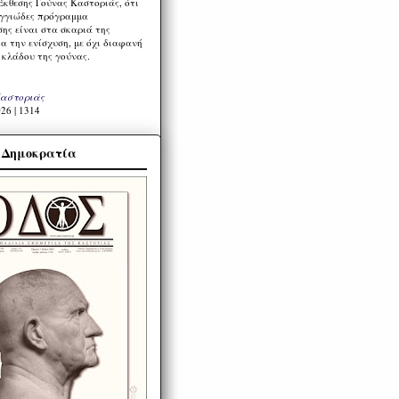
Έκθεσης Γούνας Καστοριάς, ότι
ιγγιώδες πρόγραμμα
ης είναι στα σκαριά της
α την ενίσχυση, με όχι διαφανή
 κλάδου της γούνας.
Καστοριάς
26 | 1314
α Δημοκρατία