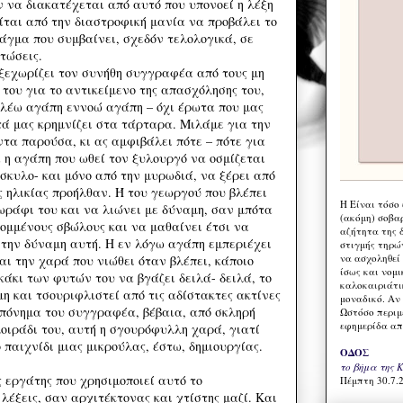
ν να διακατέχεται από αυτό που υπονοεί η λέξη
ίται από την διαστροφική μανία να προβάλει το
ράγμα που συμβαίνει, σχεδόν τελολογικά, σε
πτώσεις.
 ξεχωρίζει τον συνήθη συγγραφέα από τους μη
του για το αντικείμενο της απασχόλησης του,
 λέω αγάπη εννοώ αγάπη – όχι έρωτα που μας
τά μας κρημνίζει στα τάρταρα. Μιλάμε για την
ντα παρούσα, κι ας αμφιβάλει πότε – πότε για
ια η αγάπη που ωθεί τον ξυλουργό να οσμίζεται
σκυλο- και μόνο από την μυρωδιά, να ξέρει από
ας ηλικίας προήλθαν. Ή του γεωργού που βλέπει
Η Eίναι τόσο
χωράφι του και να λιώνει με δύναμη, σαν μπότα
(ακόμη) σοβα
κομμένους σβώλους και να μαθαίνει έτσι να
αζήτητα της 
 την δύναμη αυτή. Η εν λόγω αγάπη εμπεριέχει
στιγμής τηρώ
να ασχοληθεί
αι την χαρά που νιώθει όταν βλέπει, κάποιο
ίσως και νομι
άκι των φυτών του να βγάζει δειλά- δειλά, το
καλοκαιριάτι
μη και τσουριφλιστεί από τις αδίστακτες ακτίνες
μοναδικό. Αν 
ό πόνημα του συγγραφέα, βέβαια, από σκληρή
Ωστόσο περιμ
εφημερίδα απ
μοιράδι του, αυτή η σγουρόφυλλη χαρά, γιατί
παιχνίδι μιας μικρούλας, έστω, δημιουργίας.
ΟΔΟΣ
το βήμα της 
 εργάτης που χρησιμοποιεί αυτό το
Πέμπτη 30.7.2
 λέξεις, σαν αρχιτέκτονας και χτίστης μαζί. Και