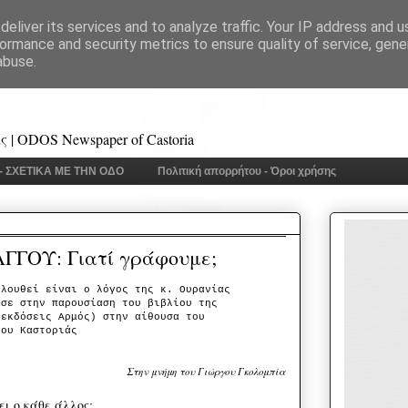
eliver its services and to analyze traffic. Your IP address and 
ormance and security metrics to ensure quality of service, gen
abuse.
 | ODOS Newspaper of Castoria
 - ΣΧΕΤΙΚΑ ΜΕ ΤΗΝ ΟΔΟ
Πολιτική απορρήτου - Όροι χρήσης
ΓΟΥ: Γιατί γράφουμε;
ολουθεί είναι ο λόγος της κ. Ουρανίας
ησε στην παρουσίαση του βιβλίου της
(εκδόσεις Αρμός) στην αίθουσα του
ίου Καστοριάς
Στην μνήμη του Γιώργου Γκολομπία
ι ο κάθε άλλος;