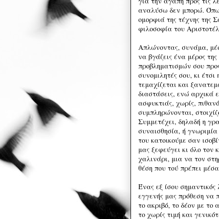
για την αγάπη προς τις λ
αναλύσω δεν μπορώ. Όπως
ομορφιά της τέχνης της 
φιλοσοφία του Αριστοτέλ
Απλώνοντας, συνάμα, μέσ
να βγάζεις ένα μέρος της
προβληματισμών σου προς 
συνομιλητές σου, κι έτσι
τεμαχίζεται και ξανατεμα
διαστάσεις, ενώ αρχικά 
ασφυκτιάς, χωρίς, πιθανό
συμπληρώνονται, στοιχίζ
Συμμετέχει, δηλαδή η γρα
συναισθησία, ή γνωριμία
του κατοικούμε σαν ισοβί
μας ξεφεύγει κι όλο τον 
χαλινάρι, μια να τον στη
θέση που τού πρέπει μέσα
Ένας εξ ίσου σημαντικός 
εγγενής μας πρόθεση να π
το ακριβό, το δέον με το 
το χωρίς τιμή και γενικό