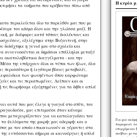
Η κυρία μ
εκτιμήσει τα νοήματα που κρύβονται πίσω από
ατα περικλείεται όλο το παρελθόν μας που με
ρέσυρε τον κόσμο όλον και την γλώσσα μαζί. Η
ική, με διάφορες κατά τόπους διαλέκτους και
οσχεύσεις, εξελίχτηκε στην Βυζαντινή, στην
υ διδάχτηκε η γενιά μου στο σχολείο και
 να συνεννοούνται οι δημόσιοι υπάλληλοι μεταξύ
αι ακαταλαβίστικα διαγγέλματα - και την
 Μέσα της υπάρχουν όλοι οι τύποι των ήλων, όλα
ις περισσότερο ή λιγότερο βίαιες μεταβολές.
 κεφαλάκια των φωνηέντων όπου καρφώναμε
ξείες και τις περισπωμένες. Λείπουν και οι
ή τις θεωρήσαμε εξεζητημένες για τα δήθεν απλά
ει αυτά που μας έλεγε η γιαγιά στο σπίτι, τον
 τραγουδούσε, μας επιτιμούσε όταν κάναμε
 που μεταχειρίζονταν για να καταλαγιάσει τον
Για μια ακόμ
 τα ψελίσματα της μικρής μας αδερφής και ο
παραμονές το
όπος με τον οποίο επικοινωνούν οι γέροντες στα
επερχόμενου 
 της εντάσσονται σήμερα οι καινούργιες ή απλά
σούβλες με τ