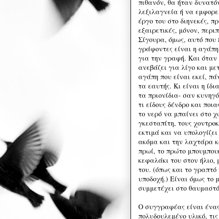
πιθανόν, θα ήταν δυνατό
λεξιλαγνεία ή να εμφορε
έργο του στο διηνεκές, π
εξαιρετικές, μόνον, περι
Σίγουρα, όμως, αυτό που
γράφοντες είναι η αγάπη 
για την γραφή. Και όταν
ανεβάζει για λίγο και με
αγάπη που είναι εκεί, πά
τα εαυτής. Κι είναι η ίδ
τα πριονίδια- σαν κυνηγό
τι είδους δένδρο και ποι
το νερό να μπαίνει στο 
γκεσταπίτη, τους χοντρο
εκτιμά και να υπολογίζει
ακόμα και την λαχτάρα κ
πρωί, το πρώτο μπουμπουκ
κεφαλάκι του στον ήλιο, 
του. (όπως και το γραπτ
υποδοχή.) Είναι όμως το 
συμμετέχει στο θαυμαστό 
Ο συγγραφέας είναι ένας
πολυδουλεμένο υλικό, τις