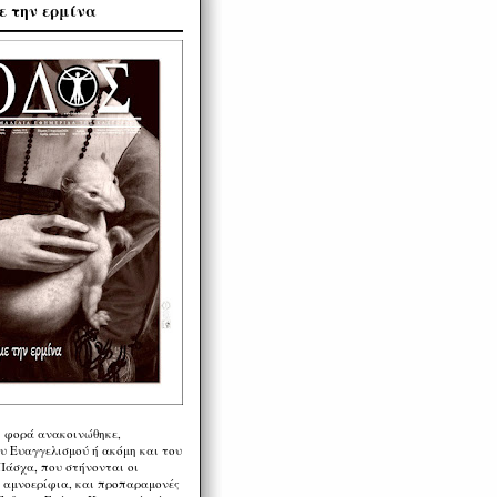
ε την ερμίνα
η φορά ανακοινώθηκε,
υ Ευαγγελισμού ή ακόμη και του
Πάσχα, που στήνονται οι
α αμνοερίφια, και προπαραμονές