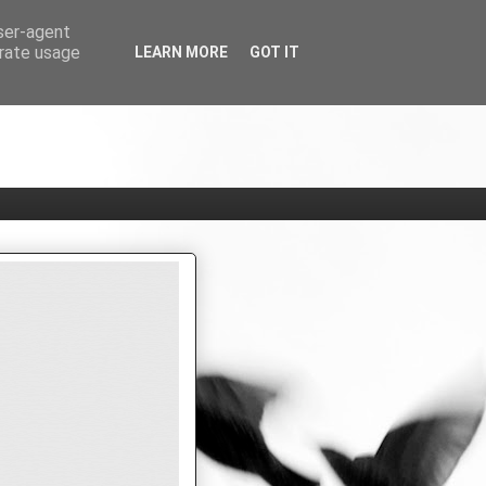
user-agent
erate usage
LEARN MORE
GOT IT