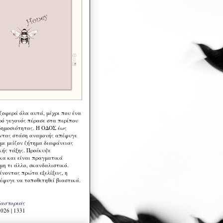
 ζοφερά όλα αυτά, μέχρι που ένα
ρό γεγονός πέρασε στα περίπου
δημοσιότητας. Η ΟΔΟΣ έως
ντας στάση αναμονής απέφυγε
 με μείζον ζήτημα διαφάνειας
κής τάξης. Προέκυψε
κα και είναι πραγματικά
μη τι άλλο, σκανδαλιστικό.
ένοντας πρώτα εξελίξεις, η
έφυγε να τοποθετηθεί βιαστικά.
Καστοριάς
026 | 1331