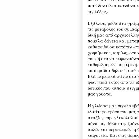
ποτέ δεν είναι ικανό να 
τις λέξεις.
Εξάλλου, μέσα στα γράμμ
τις μεταβολές του συμπα
δική μας από αρχαιοελλην
ποικίλα δάνεια και μεταμ
καθαρεύουσα κατόπιν –πο
χρησίμευσε, κυρίως, στο
τους ή στο να εκφωνούντ
καθομιλουμένη σημερινή.
τα σημάδια δηλαδή, από τ
Βλέπω μερικά πάνω στα
φωνητικά εκτός από τις ο
δοτικές που κάποια στιγμ
μας γούστα.
Η γλώσσα μας περιλαμβάν
ιδιαίτερο τρόπο που μας
αταξίες, την γλυκολαλιά
πόνο μας. Μέσα της ζούνε
απλός και περιεκτικός τρ
καφενεία. Και στις άκρες