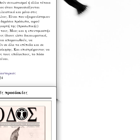
ούν συνωστισμοί ή άλλα τέτοια
ου όταν παρουσιάζονται
λειστικά και μόνο στις
ώνες. Είναι που εξαφανίστηκαν
α δημόσια πρόσωπα, αφού
γιορτή της (προσωπικής)
τους. Μιας και η «πεντηκοστή»
ους ίδιους ώστε δικαιωματικά,
 να απομονωθούν, να
ν σε όλα τα επίπεδα και σε
ιοίκησης. Και επιστρέφοντας να
υς τους υπόλοιπους, το πόσο
είναι.
Καστοριάς
24
ς προσδοκίες