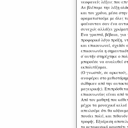
νεοφανείς λέξεις που επι
Αν βλέπαμε την λέξη ολόκ
και τον χρόνο, μέσα στην
οραματιστούμε με όλες τι
φαίνονταν σαν ένα αντικ
συνεχώς αλλάζει χρώματ
Ένα γραπτό, βέβαια, για 
προφορικό λόγο πράξη, ντ
και επικοινωνεί, σχεδόν 
επικοινωνία η σημαντικό
σ΄αυτήν στηρίχτηκε ο πο
μπορούσε να αναλυθεί στ
εκπολιτίζομαι.
(Ο γνωστός, σε αρκετούς
αναφέρει στο μυθιστόρημά
σώθηκαν από την αυτοκτο
μαγειρικής). Επιπρόσθετα
επικοινωνίας είναι από τ
Από τον μαθητή που κάθετ
μέχρι τα μοναχικά κελιά 
απειλούμε ότι θα κόψουμ
πονάει πολύ, και πιθανόν
τροφής. Εξαίρεση αποτελ
το μεταφυσικό μονοπάτι π