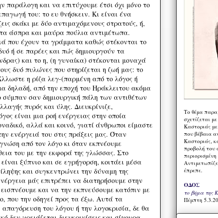
ην παράλογη και να επιτύχουμε έτσι όχι μόνο το
επαγωγή του: το ευ θνήσκειν. Κι είναι ένα
ζεις σκάκι με δύο αντιμαχόμενους στρατούς, ή,
ε τα άσπρα και μαύρα πούλια αντιμέτωπα.
φιά που έχουν τα γράμματα καθώς στέκονται το
δυό ή σε παρέες και πώς δημιουργούν τα
άνδρας) και το η, (η γυναίκα) στέκονται μοναχά
ους δυό πυλώνες που στηρίζεται η ζωή μας: το
Άλλωστε η ρίζα λεγ-(παρμένη από το λόγος ή
ημα δηλαδή, από την εποχή του Ηράκλειτου ακόμα
το σύμπαν σαν δημιουργική πάλη των αντιθέτων
λλαγής πυρός και ύλης. Διευκρίνιζε,
Το θέμα παρα
λόγος είναι μια ροή ενέργειας στην οποία
σχετίζεται με
ναδικό, αλλά και κοινό, γιατί άνθρωποι είμαστε
Καστοριάς με
την ενέργειά του στις πράξεις μας. Όταν
που βέβαια α
Καστοριάς, κα
γνώση από τον λόγο κι όταν εκπνέουμε
προβολή του 
εια του με την εκφορά της γλώσσας. Στο
περιορισμένη 
 είναι ξύπνιο και σε εγρήγορση, κοιτάει μέσα
Αντιμετωπίζε
έπρεπε.
ίληψης και συγκεντρώνει την δύναμη της
ενέργεια μάς επιτρέπει να διατηρήσουμε στην
ΟΔΟΣ
 εισπνέουμε και να την εκπνεύσουμε κατόπιν με
το βήμα της 
, που την οδηγεί προς τα έξω. Αυτά τα
Πέμπτη 5.3.20
ν απαγόρευση του λόγου ή την λογοκρισία, δε θα
κό δεν χρειάζεται διευκρινίσεις και σίγουρα