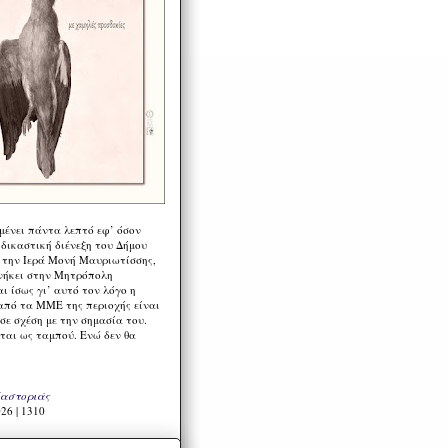
μένει πάντα λεπτό εφ’ όσον
 δικαστική διένεξη του Δήμου
 την Ιερά Μονή Μαυριωτίσσης,
νήκει στην Μητρόπολη
ι ίσως γι’ αυτό τον λόγο η
από τα ΜΜΕ της περιοχής είναι
σε σχέση με την σημασία του.
ται ως ταμπού. Ενώ δεν θα
Καστοριάς
26 | 1310