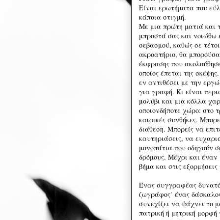
Είναι ερωτήματα που εύ
κάποια στιγμή.
Με μια πρώτη ματιά και 
μπροστά σας και νοιώθω 
σεβασμού, καθώς σε τέτο
ακροατήριο, θα μπορούσα 
έκφρασης που ακολούθησε
οποίος έπεται της σκέψης
εν αντιθέσει με την εργώ
για γραφή. Κι είναι περι
μολύβι και μια κόλλα χαρ
οποιονδήποτε χώρο: στο τ
καιρικές συνθήκες. Μπορε
διάθεση. Μπορείς να επιτ
καυτηριάσεις, να ευχαρι
μονοπάτια που οδηγούν σ
δρόμους. Μέχρι και έναν
βήμα και στις εξορμήσεις
Ένας συγγραφέας δυνατόν
ζωγράφος˙ ένας δάσκαλος.
συνεχίζει να ψάχνει το μ
πατρική ή μητρική μορφή 