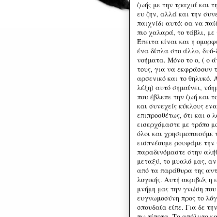
ζωής με την τραχιά και τ
ευ ζην, αλλά και την συν
παιχνίδι αυτό: σα να παί
πιο χαλαρά, το τάβλι, μ
Έπειτα είναι και η ομορ
ένα δίπλα στο άλλο, δυό-
νοήματα. Μόνο το ο, ( ο 
τους, για να εκφράσουν τ
αρσενικό και το θηλυκό. 
λέξη) αυτό σημαίνει, νό
που έβλεπε την ζωή και 
και συνεχείς κύκλους ενα
επιπροσθέτως, ότι και ο 
εισερχόμαστε με τρόπο μο
όλοι και χρησιμοποιούμε 
εισπνέουμε ρουφάμε την 
παραδινόμαστε στην αλήθ
μεταξύ, το μυαλό μας, αν
από τα παράθυρα της αντ
λογικής. Αυτή ακριβώς η 
μνήμη μας την γνώση που
ευγνωμοσύνη προς το λόγο
σπουδαία είπε. Για δε τη
πω τίποτα. Το απόλυτο κα