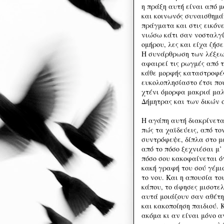
η πράξη αυτή είναι από μ
και κοινωνός συναισθημά
πράγματα και στις εικόν
νιώσω κάτι σαν νοσταλγί
ομήρου, λες και είχα ζήσε
Η συνάρθρωση των λέξεων
αφαιρεί τις ρωγμές από τ
κάθε μορφής καταστροφές
ευκολοπλησίαστο έτσι πο
χτένι όμορφα μακριά μαλ
Δήμητρας και των δικών σ
Η αγάπη αυτή διακρίνετα
πώς τα χαϊδεύεις, από το
συντρόφεψε, δίπλα στο μ
από το πόσο ξεχνιέσαι μ’ 
πόσο σου κακοφαίνεται ό
κακή γραφή του σού γέμ
το νου. Και η απουσία το
κάπου, το άφησες μισοτελ
αυτά μοιάζουν σαν αθέτη
και κακοποίηση παιδιού. 
ακόμα κι αν είναι μόνο 