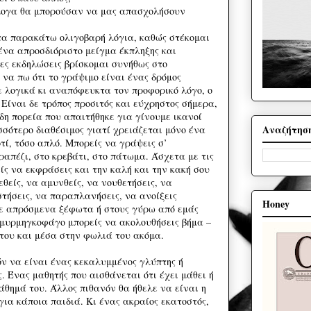
λογα θα μπορούσαν να μας απασχολήσουν
τα παρακάτω ολιγοβαρή λόγια, καθώς στέκομαι
ένα απροσδιόριστο μείγμα έκπληξης και
ιες εκδηλώσεις βρίσκομαι συνήθως στο
να πω ότι το γράψιμο είναι ένας δρόμος
 λογικά κι αναπόφευκτα τον προφορικό λόγο, ο
. Είναι δε τρόπος προσιτός και εύχρηστος σήμερα,
δη πορεία που απαιτήθηκε για γίνουμε ικανοί
Αναζήτησ
σσότερο διαθέσιμος γιατί χρειάζεται μόνο ένα
τί, τόσο απλό. Μπορείς να γράψεις σ’
ραπέζι, στο κρεβάτι, στο πάτωμα. Άσχετα με τις
ίς να εκφράσεις και την καλή και την κακή σου
εθείς, να αμυνθείς, να νουθετήσεις, να
στήσεις, να παραπλανήσεις, να ανοίξεις
Honey
ε απρόσμενα ξέφωτα ή στους γύρω από εμάς
 μυρμηγκοφάγο μπορείς να ακολουθήσεις βήμα –
 του και μέσα στην φωλιά του ακόμα.
 να είναι ένας κεκαλυμμένος γλύπτης ή
 Ένας μαθητής που αισθάνεται ότι έχει μάθει ή
άθημά του. Άλλος πιθανόν θα ήθελε να είναι η
για κάποια παιδιά. Κι ένας ακραίος εκατοστός,