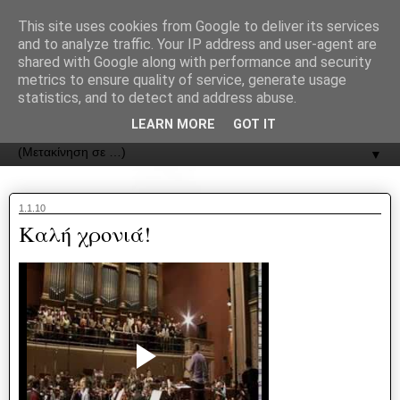
recJPp8XvMXop0y2Y7vHbTA_Phw
This site uses cookies from Google to deliver its services
and to analyze traffic. Your IP address and user-agent are
ΟΔΟΣ
shared with Google along with performance and security
metrics to ensure quality of service, generate usage
statistics, and to detect and address abuse.
Εφημερίδα της Καστοριάς | ODOS Newspaper of Castoria
LEARN MORE
GOT IT
▼
1.1.10
Καλή χρονιά!