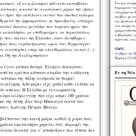
ατικόν, εξ ου η Διοίκησις ηδύνατο καταβάλει
Για μια ακόμ
παραμονές το
νάστασις, η κατά το ανατολικόν μέρος της νήσου
επερχόμενου 
ον προς την εκτέλεσιν αυτού του σκοπού κώλυμα.
σούβλες με τ
θη μετά της Δημοκρατίας, ης προεδρεύω, υπάρχει
της Διεθνούς 
ένα ακόμη ιλ
οκαλεί δικαίως μεγάλην του ταμείου ημών την
χρηματοδότησ
 κατάλληλοι, ως επιθυμούμεν, αι περιστάσεις,
κυβέρνησης γι
ήν τοις τέκνοις της Ελλάδος, όσον δυνηθώμεν.
πρότυπα, του
προς τους συμπατριώτας υμών τας θερμοτέρας
ΟΔΟΣ
ίου αναπέμπει υπέρ της ελευθερώσεως αυτών (…)
το βήμα της 
αι 19η της Ανεξαρτησίας»
Πέμπτη 2.4.20
σο έγινε κάποιο θαύμα. Ελληνες διασώστες
Εν τη Νέ
πό τα ερείπια κάποιου κτιρίου την ενδέκατη
 κάτοικο της πόλης ανάμεσα σε θερμές
συγκίνηση. Από μέρες είχε χαθεί κάθε ελπίδα να
ός από κει. Η Ελλάδα με ευγνωμοσύνη
νεύμα αλληλεγγύης που είχε κάμει 180 χρόνια
ος της Αϊτής Ζαν πιερ Μπουαγιέ (κατά τον
τους: Ιωάννης Πέτρου Βόγερ).
αβλέποντας την κοινή μοίρα -καθώς η χώρα τους
 χρόνια αμετανόητα χορεύει στις παρυφές της
ύνατα δυνατά για ν’ αποδείξουν πως τίποτε δεν