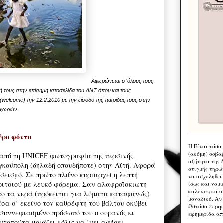
Αφιερώνεται σ’ όλους τους
ική τους στην επίσημη ιστοσελίδα του ΔΝΤ όπου και τους
welcome) την 12.2.2010 με την είσοδο της πατρίδας τους στην
 χωρών.
ύρο φόντο
Η Eίναι τόσο
(ακόμη) σοβα
 από τη UNICEF φωτογραφία της περσινής
αζήτητα της 
γκούπολη (δηλαδή οπουδήποτε) στην Αϊτή. Αφορά
στιγμής τηρώ
 σεισμό. Σε πρώτο πλάνο κυριαρχεί η λεπτή
να ασχοληθεί
ριτσιού με λευκό φόρεμα. Σαν αλαφροΐσκιωτη
ίσως και νομι
καλοκαιριάτι
το τα νερά (πρόκειται για λύματα καταφανώς)
μοναδικό. Αν 
έσα σ’ εκείνο τον καθρέφτη του βάλτου σκύβει
Ωστόσο περιμ
συννεφιασμένο πρόσωπό του ο ουρανός κι
εφημερίδα απ
χτοπούτα μοιάζει μόλις να ’χει αφήσει