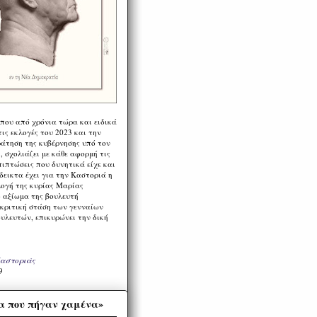
 που από χρόνια τώρα και ειδικά
ις εκλογές του 2023 και την
ράτηση της κυβέρνησης υπό τον
 σχολιάζει με κάθε αφορμή τις
πιπτώσεις που δυνητικά είχε και
εικτα έχει για την Καστοριά η
λογή της κυρίας Μαρίας
 αξίωμα της βουλευτή
 κριτική στάση των γενναίων
ουλευτών, επικυρώνει την δική
Καστοριάς
9
α που πήγαν χαμένα»