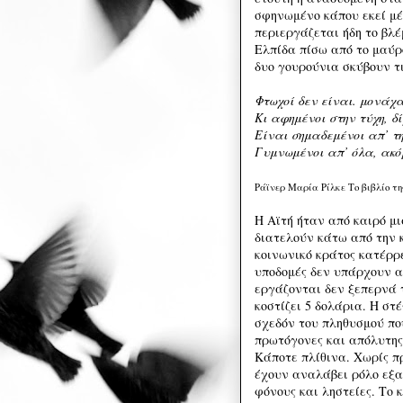
σφηνωμένο κάπου εκεί μέσ
περιεργάζεται ήδη το βλ
Ελπίδα πίσω από το μαύρ
δυο γουρούνια σκύβουν τι
Φτωχοί δεν είναι. μονάχ
Κι αφημένοι στην τύχη, δί
Είναι σημαδεμένοι απ’ τ
Γυμνωμένοι απ’ όλα, ακόμ
Ράϊνερ Μαρία Ρίλκε Το βιβλίο τ
Η Αϊτή ήταν από καιρό μ
διατελούν κάτω από την 
κοινωνικό κράτος κατέρρ
υποδομές δεν υπάρχουν απ
εργάζονται δεν ξεπερνά 
κοστίζει 5 δολάρια. Η στ
σχεδόν του πληθυσμού πο
πρωτόγονες και απόλυτης
Κάποτε πλίθινα. Χωρίς π
έχουν αναλάβει ρόλο εξα
φόνους και ληστείες. Το 