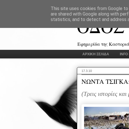
This site uses cookies from Google to d
are shared with Google along with perf
ΟΔΟΣ
statistics, and to detect and address 
Εφημερίδα της Καστοριάς
ΑΡΧΙΚΗ ΣΕΛΙΔΑ
INFO
17.3.10
ΝΩΝΤΑ ΤΣΙΓΚΑ: 
(Τρεις ιστορίες κα