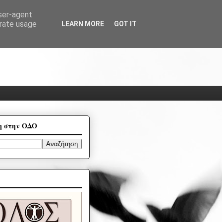
user-agent
erate usage
LEARN MORE
GOT IT
η στην ΟΔΟ