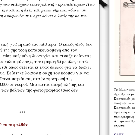
ση του διάσημου ευαγγελιστή «τηλεπάστορα» Πατ
την οποία η Αϊτή υποφέρει σήμερα «διότι την
η συμφωνία που έχει κάνει ο λαός της με τον
τική γνώμη από τον πάστορα. Ο καλός Θεός δεν
πί της γης τόση κατασκευασμένη από τον
, τόση μαζεμένη δυστυχία. και τίναξε σείοντας
υς κολασμένους», τον ορυμαγδό με όλες αυτές
Ετσι όπως σείεται κι ένας σκύλος για να διώξει
ς. Σείστηκε λοιπόν η ράχη του κόσμου για να
ϊτινά παράσιτα, αυτήν τη ντροπή της
.000 οι νεκροί. Μια καταστροφή πλήρης και
Το θέμα παρα
 των βάλτων της φωτογραφίας ίσως δεν
σχετίζεται με
Καστοριάς με
που βέβαια α
Καστοριάς, κα
προβολή του 
***
περιορισμένη 
Αντιμετωπίζε
ό το παρελθόν
έπρεπε.
ΟΔΟΣ