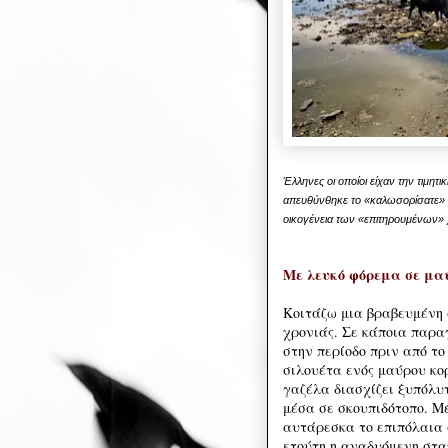
Έλληνες οι οποίοι είχαν την τιμητ
απευθύνθηκε το «καλωσορίσατε» (
οικογένεια των «επιτηρουμένων»
Με λευκό φόρεμα σε μα
Κοιτάζω μια βραβευμένη
χρονιάς. Σε κάποια παρα
στην περίοδο πριν από το
σιλουέτα ενός μαύρου κο
γαζέλα διασχίζει ξυπόλυ
μέσα σε σκουπιδότοπο. Μ
αυτάρεσκα το επιπόλαια 
ετούτη η αναδυόμενη στα