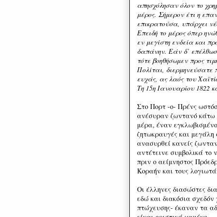
απησχόλησαν όλον το χρημ
μέρος. Σήμερον έτι η επα
επικρατούσα, υπάρχει νέ
Επειδή το μέρος όπερ ηνώ
εν μεγίστη ενδεία και πρ
δαπάνην. Εάν δ’ επέλθωσι
τότε βοηθήσωμεν προς τιμ
Πολίται, διερμηνεύσατε 
ευχάς, ας λαός του Χαϊτ
Τη 15η Ιανουαρίου 1822 κ
Στο Πορτ -ο- Πρένς ωστό
ανέσυραν ζωντανό κάτω α
μέρα, έναν εγκλωβισμένο
ζητωκραυγές και μεγάλη 
ανασυρθεί κανείς ζωνταν
αντέτεινε συμβολικά το 
πριν ο αείμνηστος Πρόεδρ
Κοραήν και τους λογιωτά
Οι έλληνες διασώστες δι
εδώ και διακόσια σχεδόν
πτώχευσης- έκαναν τα αδ
είναι οριστικά χαμένο.