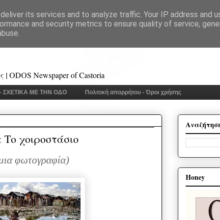
eliver its services and to analyze traffic. Your IP address and 
ormance and security metrics to ensure quality of service, gen
abuse.
 | ODOS Newspaper of Castoria
 - ΣΧΕΤΙΚΑ ΜΕ ΤΗΝ ΟΔΟ
Πολιτική απορρήτου - Όροι χρήσης
Αναζήτησ
Το χοιροστάσιο
ι μια φωτογραφία)
Honey