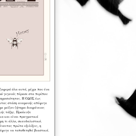
 ζοφερά όλα αυτά, μέχρι που ένα
ρό γεγονός πέρασε στα περίπου
δημοσιότητας. Η ΟΔΟΣ έως
ντας στάση αναμονής απέφυγε
 με μείζον ζήτημα διαφάνειας
κής τάξης. Προέκυψε
κα και είναι πραγματικά
μη τι άλλο, σκανδαλιστικό.
ένοντας πρώτα εξελίξεις, η
έφυγε να τοποθετηθεί βιαστικά.