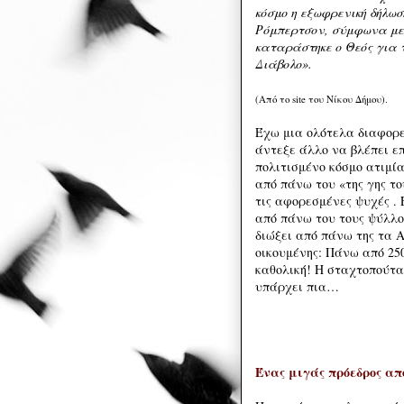
κόσμο η εξωφρενική δήλω
Ρόμπερτσον, σύμφωνα με 
καταράστηκε ο Θεός για τ
Διάβολο».
(Από το site του Νίκου Δήμου).
Έχω μια ολότελα διαφορε
άντεξε άλλο να βλέπει ε
πολιτισμένο κόσμο ατιμία
από πάνω του «της γης το
τις αφορεσμένες ψυχές . 
από πάνω του τους ψύλλου
διώξει από πάνω της τα Α
οικουμένης: Πάνω από 250
καθολική! Η σταχτοπούτα
υπάρχει πια…
Ένας μιγάς πρόεδρος απ