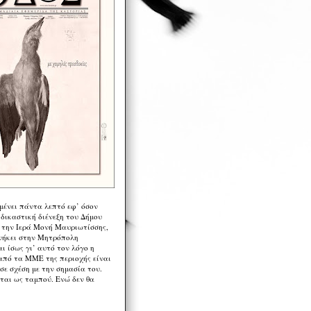
μένει πάντα λεπτό εφ’ όσον
 δικαστική διένεξη του Δήμου
 την Ιερά Μονή Μαυριωτίσσης,
νήκει στην Μητρόπολη
ι ίσως γι’ αυτό τον λόγο η
από τα ΜΜΕ της περιοχής είναι
σε σχέση με την σημασία του.
ται ως ταμπού. Ενώ δεν θα