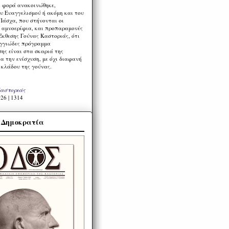
η φορά ανακοινώθηκε,
υ Ευαγγελισμού ή ακόμη και του
Πάσχα, που στήνονται οι
α αμνοερίφια, και προπαραμονές
Έκθεσης Γούνας Καστοριάς, ότι
ιγγιώδες πρόγραμμα
ης είναι στα σκαριά της
α την ενίσχυση, με όχι διαφανή
 κλάδου της γούνας.
Καστοριάς
26 | 1314
α Δημοκρατία