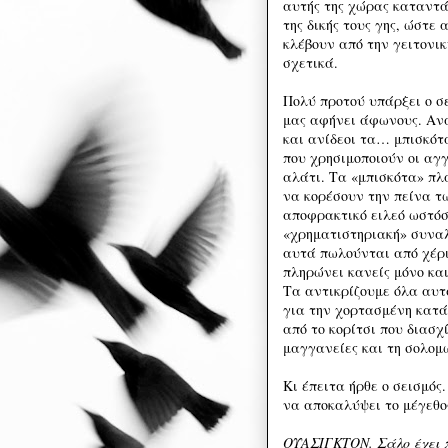
αυτής της χώρας καταντά
της δικής τους γης, ώστε
κλέβουν από την γειτονι
σχετικά.
Πολύ προτού υπάρξει ο σ
μας αφήνει άφωνους. Αν
και ανίδεοι τα… μπισκότ
που χρησιμοποιούν οι αγ
αλάτι. Τα «μπισκότα» πλ
να κορέσουν την πείνα τ
αποφρακτικό ειλεό ωστόσ
«χρηματιστηριακή» συνα
αυτά πωλούνται από χέρι 
πληρώνει κανείς μόνο και
Τα αντικρίζουμε όλα αυτ
για την χορτασμένη κατά
από το κορίτσι που διασχ
μαγγανείες και τη σολο
Κι έπειτα ήρθε ο σεισμός.
να αποκαλύψει το μέγεθο
ΟΥΑΣΙΓΚΤΟΝ. Σάλο έχει π