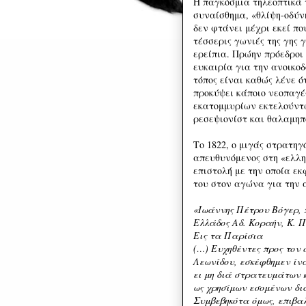
Η παγκόσμια τηλεοπτικά 
συναίσθημα, «θλίψη-οδύνη
δεν φτάνει μέχρι εκεί π
τέσσερις γωνιές της γης 
ερείπια. Πρώην πρόεδροι
ευκαιρία για την ανοικοδ
τόπος είναι καθώς λένε ό
προκύψει κάποιο νεοπαγέ
εκατομμυρίων εκτελούντ
ρεσεψιονίστ και θαλαμ
Το 1822, ο μιγάς στρατηγ
απευθυνόμενος στη «ελλη
επιστολή με την οποία εκ
του στον αγώνα για την 
«Ιωάννης Πέτρου Βόγερ, π
Ελλάδος Αδ. Κοραήν, Κ. Π
Εις τα Παρίσια
(…) Ευχηθέντες προς τον
Λεωνίδου, εσκέφθημεν ίν
ει μη διά στρατευμάτων 
ως χρησίμων εσομένων δι
Συμβεβηκότα όμως, επιβα