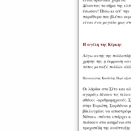
Δίνοντας το σήμα της ελ
έσωσαν! Πίσω κι απ’ την
παράθυρο που βλέπει ουρα
είναι ένα μεγάλο φως στο
Η αγέλη της Κίρκης
Λόγω αυτής της πολλαπλής
χρήσης της, η έκφραση «α
τόπος μεταξύ πολλών άλλ
Παναγιώτης Κονδύλης Περί αξιο
Οι λόρδοι στο Σίτυ και α
αγοράς» δίνουν τις τελευ
οθόνες -αριθμομηχανές. Σ
στην Ευρώπη. Σαρδόνια μ
βδελυγμίας να αποστρέφ
Νότου» -πάντα υπάρχει κ
πιάσουν στο ασημένιο στ
τροχοπέδη της ανάπτυξης