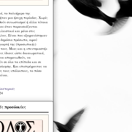
ά, το πολυήμερο της
ήταν μια ήσυχη περίοδος. Χωρίς
ούν συνωστισμοί ή άλλα τέτοια
ου όταν παρουσιάζονται
λειστικά και μόνο στις
ώνες. Είναι που εξαφανίστηκαν
α δημόσια πρόσωπα, αφού
γιορτή της (προσωπικής)
τους. Μιας και η «πεντηκοστή»
ους ίδιους ώστε δικαιωματικά,
 να απομονωθούν, να
ν σε όλα τα επίπεδα και σε
ιοίκησης. Και επιστρέφοντας να
υς τους υπόλοιπους, το πόσο
είναι.
Καστοριάς
24
ς προσδοκίες