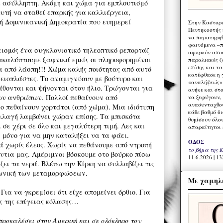
 ασύλληπτη. Ακόμη και χώμα για εμπλουτισμό
 αυτή να σταθεί επαρκής για καλλιέργεια,
κή Δομινικανική Δημοκρατία που ευημερεί
Στην Καστορι
Πεντηκοστής 
να παρατηρηθ
φαινόμενα –π
εισμός ένα συγκλονιστικό τηλεοπτικό ρεπορτάζ
αφορούν αποκ
ακαλύπτουμε ξαφνικά εμείς οι πληροφορημένοι
παραλιακές ζ
επίσης και τ
α από λάσπη!!! Χώμα καλής ποιότητας από αυτό
κατέφθασε η 
γειοπλάστες. Το αναμιγνύουν με βούτυρο και
«αναλήψεώς» 
άθονται και ψήνονται στον ήλιο. Τρώγονται για
ανήκε και στ
ων ανθρώπων. Πολλοί πεθαίνουν από
να ξεφύγουν,
ανασυνταχθού
ο πεθαίνουν χορτάτοι (από χώμα). Μια ιδιότυπη
κάθε βαθμό δ
λλαγή λαμβάνει χώραν επίσης. Τα μπισκότα
θυμίσουν όλο
σε χέρι σε όλο και μεγαλύτερη τιμή. Λες και
απαραίτητοι 
 μόνο για να μην καταλήξει να τα φάει.
ΟΔΟΣ
ά χωρίς έλεος. Χωρίς να πεθάνουμε από ντροπή
το βήμα της 
ντια μας. Αμέριμνοι βόσκουμε στο βούρκο πίσω
11.6.2026 | 13
ίζει τα νερά. Βλέπω την Κίρκη να συλλαβίζει τις
μωνική των μεταμορφώσεων.
Με χαμηλέ
 Για να γκρεμίσει ότι είχε απομείνει όρθιο. Για
ς της επίγειας κόλασης…
ροκαλέσει στην Αμερική και σε ολόκληρο τον