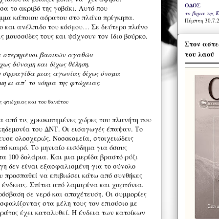
ΟΔΟΣ
α το ακριβό της γοβάκι. Αυτό που
το βήμα της 
έμμα κάποιου αόρατου στο πλάνο πρίγκηπα.
Πέμπτη 30.7.2
ο και ανέλπιδο του κόσμου… Σε δεύτερο πλάνο
ς μουσούδες τους και ψάχνουν τον ίδιο βούρκο.
Στον αστε
του λαού
α στερημένοι βασικών αγαθών
χως δύναμη και δίχως θέληση.
η σφραγίδα μιας αγωνίας δίχως όνομα
η κι απ’ το νόημα της φτώχειας.
ης φτώχειας και του θανάτου
ια από τις χρεοκοπημένες χώρες του πλανήτη που
κηδεμονία του ΔΝΤ. Οι εισαγωγές έπαψαν. Το
ευσε ολοσχερώς. Νοσοκομεία, στοιχειώδεις
ό καιρό. Το μηνιαίο εισόδημα για όσους
τα 100 δολάρια. Και μια μερίδα βραστό ρύζι
έγη δεν είναι εξασφαλισμένη για το σύνολο
υ προσπαθεί να επιβιώσει κάτω από συνθήκες
 ένδειας. Σπίτια από λαμαρίνα και χαρτόνια.
ρόσβαση σε νερό και αποχέτευση. Οι συμμορίες
σφαλίζοντας στα μέλη τους τον επιούσιο με
κράτος έχει καταλυθεί. Η ένδεια των κατοίκων