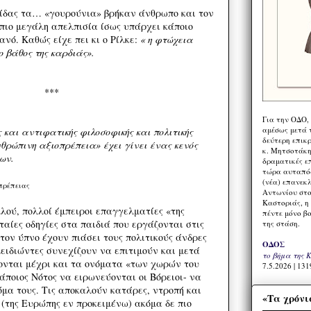
πίδας τα… «γουρούνια» βρήκαν άνθρωπο και τον
 πιο μεγάλη απελπισία ίσως υπάρχει κάποιο
νό. Καθώς είχε πει κι ο Ρίλκε:
« η φτώχεια
 βάθος της καρδιάς».
***
Για την ΟΔΟ,
αμέσως μετά τ
 και αντιφατικής φιλοσοφικής και πολιτικής
δεύτερη επικ
νθρώπινη αξιοπρέπεια» έχει γίνει ένας κενός
κ. Μητσοτάκη,
ων.
δραματικές ε
τώρα αυταπόδ
(νέα) επανεκ
πρέπειας
Αντωνίου στο
Καστοριάς, η
λλού, πολλοί έμπειροι επαγγελματίες «της
πέντε μόνο β
ταίες οδηγίες στα παιδιά που εργάζονται στις
της στάση.
τον ύπνο έχουν πιάσει τους πολιτικούς άνδρες
ΟΔΟΣ
ειδιώντες συνεχίζουν να επιτιμούν και μετά
το βήμα της 
ονται μέχρι και τα ονόματα «των χωρών του
7.5.2026 | 131
άποιος Νότος να ειρωνεύονται οι Βόρειοι- να
όμα τους. Τις αποκαλούν κατάρες, ντροπή και
«Τα χρόνι
 (της Ευρώπης εν προκειμένω) ακόμα δε πιο