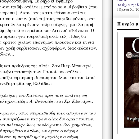
τροφοδοτούμενη, με ρηχό κι εφήμερο
το βήμα της 
-συντριβή» στέλνει μετά το σεισμό βοήθεια (που
Πέμπτη 5.3.20
ου πρέπει). Διασώστες καταφθάνουν από τις
για να σώσουν (από τι;) τους παγιδευμένους στα
Η κυρία μ
 κρατών διακρίνουν -τώρα αίφνης- μια λαμπρή
όμηση από τα ερείπια του Αϊτινού «Φοίνικα». Ο
τι πρέπει για τουριστική ανάπτυξη. Ισως θα
ς κράτος χιλίων επωνύμων πλουσίων και εννιά
ων χρέη σερβιτόρων, αχθοφόρων, διασκεδαστών,
ηπόλων…
ός και πρόεδρος της Αϊτής, Ζαν Πιερ Μπουαγιέ,
νικήν επιτροπήν των Παρισίων» στέλνει
φράζει τη συμπαράσταση του ίδιου και του λαού
ανεξαρτησία της Ελλάδας:
ρόεδρος του Χαϊτίου, προς τους πολίτας της
ολυχρονιάδην, Α. Βογορίδην και Χρ. Κλωνάρην.
 ουρανόν, όπως υπερασπισθή τους απογόνους του
α συντρέξωμεν τας γενναίας δυνάμεις τούτων,
και πολεμοφοδίων, τουλάχιστον διά χρημάτων,
ά προμήθειαν όπλων, ων έχετε ανάγκην.
λόντα τη πατρίδι ημών μεγάλην ανάγκη,