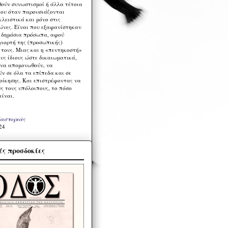
ούν συνωστισμοί ή άλλα τέτοια
ου όταν παρουσιάζονται
λειστικά και μόνο στις
ώνες. Είναι που εξαφανίστηκαν
α δημόσια πρόσωπα, αφού
γιορτή της (προσωπικής)
τους. Μιας και η «πεντηκοστή»
ους ίδιους ώστε δικαιωματικά,
 να απομονωθούν, να
ν σε όλα τα επίπεδα και σε
ιοίκησης. Και επιστρέφοντας να
υς τους υπόλοιπους, το πόσο
είναι.
Καστοριάς
24
ς προσδοκίες