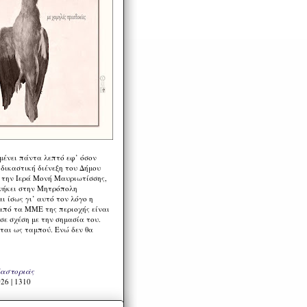
μένει πάντα λεπτό εφ’ όσον
 δικαστική διένεξη του Δήμου
 την Ιερά Μονή Μαυριωτίσσης,
νήκει στην Μητρόπολη
ι ίσως γι’ αυτό τον λόγο η
από τα ΜΜΕ της περιοχής είναι
σε σχέση με την σημασία του.
ται ως ταμπού. Ενώ δεν θα
Καστοριάς
26 | 1310