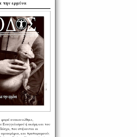
ε την ερμίνα
η φορά ανακοινώθηκε,
υ Ευαγγελισμού ή ακόμη και του
Πάσχα, που στήνονται οι
α αμνοερίφια, και προπαραμονές