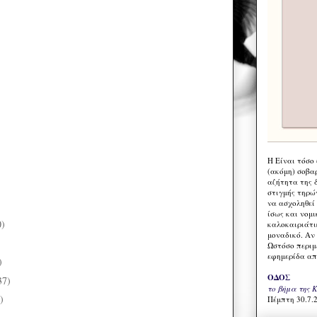
Η Eίναι τόσο
(ακόμη) σοβα
αζήτητα της 
στιγμής τηρώ
να ασχοληθεί
ίσως και νομι
0)
καλοκαιριάτι
μοναδικό. Αν 
)
Ωστόσο περιμ
εφημερίδα απ
)
ΟΔΟΣ
37)
το βήμα της 
)
Πέμπτη 30.7.2