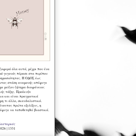
 ζοφερά όλα αυτά, μέχρι που ένα
ρό γεγονός πέρασε στα περίπου
δημοσιότητας. Η ΟΔΟΣ έως
ντας στάση αναμονής απέφυγε
 με μείζον ζήτημα διαφάνειας
κής τάξης. Προέκυψε
κα και είναι πραγματικά
μη τι άλλο, σκανδαλιστικό.
ένοντας πρώτα εξελίξεις, η
έφυγε να τοποθετηθεί βιαστικά.
Καστοριάς
026 | 1331