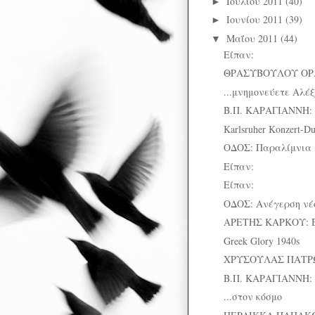
Ιουλίου 2011
(40)
►
Ιουνίου 2011
(39)
►
Μαΐου 2011
(44)
▼
Είπαν:
ΘΡΑΣΥΒΟΥΛΟΥ ΟΡ. 
...μνημονεύετε Αλ
Β.Π. ΚΑΡΑΓΙΑΝΝΗ: 
Karlsruher Konzert-D
ΟΔΟΣ: Παραλίμνια
Είπαν:
Είπαν:
ΟΔΟΣ: Ανέγερση νέ
ΑΡΕΤΗΣ ΚΑΡΚΟΥ: Βρ
Greek Glory 1940s
ΧΡΥΣΟΥΛΑΣ ΠΑΤΡΩ
Β.Π. ΚΑΡΑΓΙΑΝΝΗ: 
...στον κόσμο