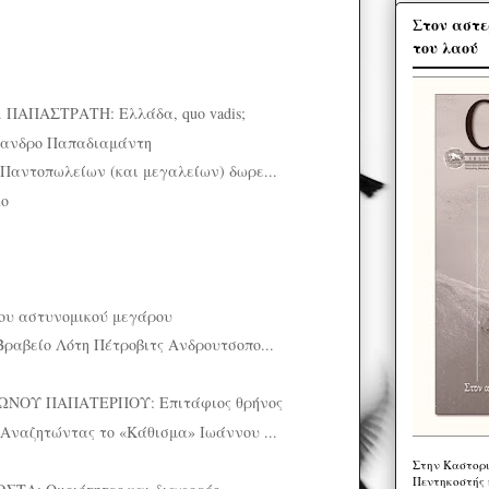
Στον αστε
του λαού
ΠΑΠΑΣΤΡΑΤΗ: Ελλάδα, quo vadis;
έξανδρο Παπαδιαμάντη
Παντοπωλείων (και μεγαλείων) δωρε...
uo
ου αστυνομικού μεγάρου
αβείο Λότη Πέτροβιτς Ανδρουτσοπο...
ΝΟΥ ΠΑΠΑΤΕΡΠΟΥ: Επιτάφιος θρήνος
Αναζητώντας το «Κάθισμα» Ιωάννου ...
Στην Καστορι
Πεντηκοστής 