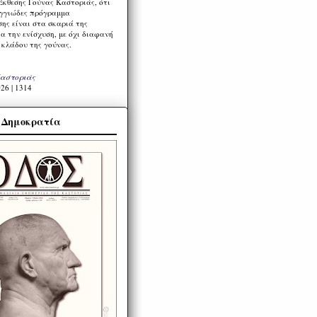
Έκθεσης Γούνας Καστοριάς, ότι
ιγγιώδες πρόγραμμα
ης είναι στα σκαριά της
α την ενίσχυση, με όχι διαφανή
 κλάδου της γούνας.
Καστοριάς
26 | 1314
α Δημοκρατία