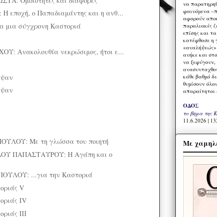
ΤΑ: Ομοιότητες και διαφορές
να παρατηρηθ
φαινόμενα –π
 εποχή, ο Παπαδιαμάντης και η ανθ...
αφορούν αποκ
ια μια σύγχρονη Καστοριά
παραλιακές ζ
επίσης και τ
κατέφθασε η 
«αναλήψεώς» 
Υ: Ανακολουθία νεκρώσιμος, ήτοι ε...
ανήκε και στ
να ξεφύγουν,
ανασυνταχθού
κάθε βαθμό δ
αψαν
θυμίσουν όλο
αψαν
απαραίτητοι 
ΟΔΟΣ
το βήμα της 
11.6.2026 | 13
ΛΟΥ: Με τη γλώσσα του ποιητή
Με χαμηλέ
ΟΥ ΠΑΠΑΣΤΑΥΡΟΥ: Η Αγάπη και ο
ΥΛΟΥ: ...για την Καστοριά
οριάς V
οριάς IV
οριάς ΙΙΙ