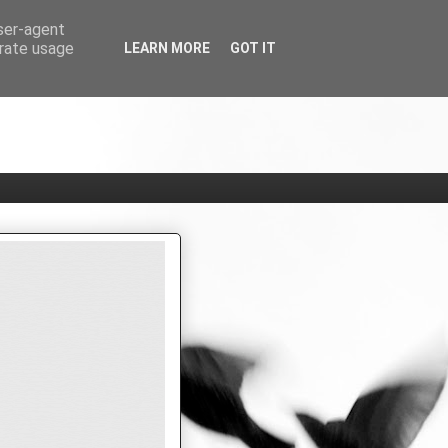
user-agent
erate usage
LEARN MORE
GOT IT