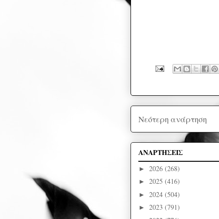
Νεότερη ανάρτηση
ΑΝΑΡΤΗΣΕΙΣ
2026
(268)
►
2025
(416)
►
2024
(504)
►
2023
(791)
►