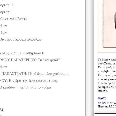
οριάς ΙΙ
οριάς Ι
ζαντινό κάστρο
αψαν
αψαν
έξανδρου Κοσματόπουλου
κολογικών] ευαισθησιών ΙΙ
ΝΟΥ ΠΑΠΑΤΕΡΠΟΥ: Το "κουφάδι"
Το θέμα παρα
σχετίζεται με
αψαν
Καστοριάς με
που βέβαια α
ΑΠΑΣΤΡΑΤΗ: Περί δημοσίου χρέους, ...
Καστοριάς, κα
προβολή του 
Υ: Η χώρα της fake επανάστασης
περιορισμένη 
Αντιμετωπίζε
ροίσος, η κρίση και το κρίμα
έπρεπε.
ΟΔΟΣ
το βήμα της 
Πέμπτη 5.3.20
34)