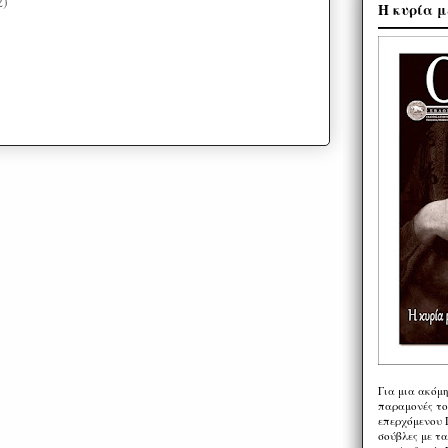
2)
Η κυρία μ
Για μια ακόμ
παραμονές το
επερχόμενου 
σούβλες με τ