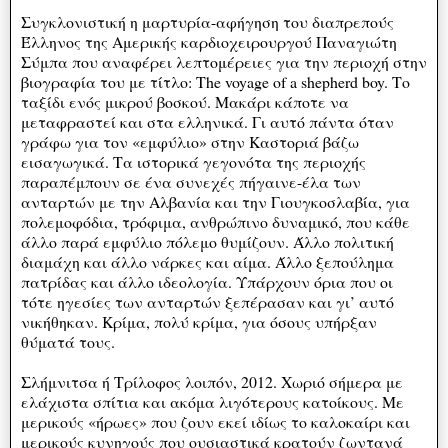
Συγκλονιστική η μαρτυρία-αφήγηση του διαπρεπούς
Έλληνος της Αμερικής καρδιοχειρουργού Παναγιώτη
Σύμπα που αναφέρει λεπτομέρειες για την περιοχή στην
βιογραφία του με τίτλο: The voyage of a shepherd boy. Το
ταξίδι ενός μικρού βοσκού. Μακάρι κάποτε να
μεταφραστεί και στα ελληνικά. Γι αυτό πάντα όταν
γράφω για τον «εμφύλιο» στην Καστοριά βάζω
εισαγωγικά. Τα ιστορικά γεγονότα της περιοχής
παραπέμπουν σε ένα συνεχές πήγαινε-έλα των
ανταρτών με την Αλβανία και την Γιουγκοσλαβία, για
πολεμοφόδια, τρόφιμα, ανθρώπινο δυναμικό, που κάθε
άλλο παρά εμφύλιο πόλεμο θυμίζουν. Άλλο πολιτική
διαμάχη και άλλο νάρκες και αίμα. Άλλο ξεπούλημα
πατρίδας και άλλο ιδεολογία. Υπάρχουν όρια που οι
τότε ηγεσίες των ανταρτών ξεπέρασαν και γι’ αυτό
νικήθηκαν. Κρίμα, πολύ κρίμα, για όσους υπήρξαν
θύματά τους.
Σλήμνιτσα ή Τρίλοφος λοιπόν, 2012. Χωριό σήμερα με
ελάχιστα σπίτια και ακόμα λιγότερους κατοίκους. Με
μερικούς «ήρωες» που ζουν εκεί ιδίως το καλοκαίρι και
μερικούς κυνηγούς που ουσιαστικά κρατούν ζωντανά