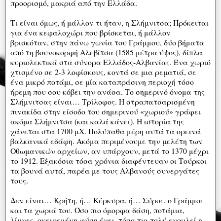
προορισμό, μακριά από την Ελλάδα.
Τι είναι όμως, ή μάλλον τι ήταν, η Σλήμνιτσα; Πρόκειται
για ένα κεφαλοχώρι που βρίσκεται, ή μάλλον
βρισκόταν, στην πάνω γωνία του Γράμμου, δύο βήματα
από τη βουνοκορφή Αλεβίτσα (1585 μέτρα ύψος), δίπλα
κυριολεκτικά στα σύνορα Ελλάδος-Αλβανίας. Ένα χωριό
χτισμένο σε 2-3 λοφίσκους, κοντά σε μια ρεματιά, σε
ένα μικρό ποτάμι, σε μία καταπράσινη περιοχή τόσο
ήρεμη που σου κόβει την ανάσα. Το σημερινό όνομα της
Σλήμνιτσας είναι… Τρίλοφος. Η στραπατσαρισμένη
πινακίδα στην είσοδο του σημερινού «χωριού» γράφει
ακόμα Σλήμνιτσα (και καλά κάνει). Η ιστορία της
χάνεται στα 1700 μΧ. Πολύπαθα μέρη αυτά τα ορεινά
βαλκανικά εδάφη. Ακόμα περιμένουμε την μελέτη των
Οθωμανικών αρχείων, αν υπάρχουν, μετά το 1370 μέχρι
το 1912. Εξακόσια τόσα χρόνια διαφέντευαν οι Τούρκοι
τα βουνά αυτά, παρέα με τους Αλβανούς συνεργάτες
τους.
Δεν είναι… Κρήτη, ή… Κέρκυρα, ή… Σύρος, ο Γράμμος
και τα χωριά του. Όσο πιο όμορφα δάση, ποτάμια,
λίμνες, ονειρεμένη φύση έχει, τόσο πιο πολύ ενοχλεί η