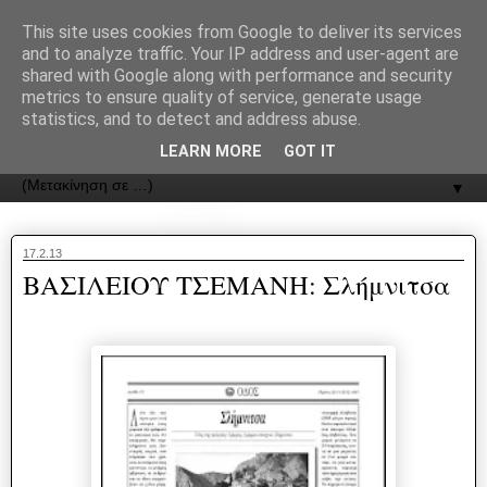
recJPp8XvMXop0y2Y7vHbTA_Phw
This site uses cookies from Google to deliver its services
and to analyze traffic. Your IP address and user-agent are
ΟΔΟΣ
shared with Google along with performance and security
metrics to ensure quality of service, generate usage
statistics, and to detect and address abuse.
Εφημερίδα της Καστοριάς | ODOS Newspaper of Castoria
LEARN MORE
GOT IT
▼
17.2.13
ΒΑΣΙΛΕΙΟΥ ΤΣΕΜΑΝΗ: Σλήμνιτσα