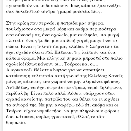
προσπαθούν να το διασώσουν. Ίσως κάποτε ξανανοίξει
σαν πολιτιστικό κέντρο ή μικρό μουσείο. Ίσως.
Στην κρίση που περνάει η πατρίδα μας σήμερα,
τουλάχιστον στα μικρά μέρη και ακόμα περισσότερο
στα σύνορά μας, ένα σχολείο, μια εκκλησία, μια μικρή
πλατεία, ένα γήπεδο, μια παιδική χαρά, μπορεί να τα
σώσει. Είναι η τελευταία μας ελπίδα. Η Σλήμνιτσα τα
έχει σχεδόν όλα αυτά. Κάτοικοι της λείπουν και ένα
κάποιο όραμα. Μια ελληνική σημαία μπροστά στο παλιό
σχολείο! (όπως κάνουν οι… Τούρκοι και οι…
Αμερικανοί). Θέλετε κίνητρα για να αποκτήσει
κατοίκους η τελευταία αυτή γωνιά της Ελλάδος; Κανείς
μόνιμος κάτοικος του χωριού να μην πληρώνει φόρους.
Αντιθέτως, να έχει δωρεάν ηλεκτρικό, νερό, τηλέφωνο,
περίθαλψη. Είναι πολύ απλό. Λύσεις υπάρχουν όταν
αγαπά κανείς την πατρίδα του και θέλει να ενισχύσει
τα σύνορά της. Να μην αναφέρω εδώ ότι ακόμα και οι
Τούρκοι είχαν νομοθετήσει να μην πληρώνουν φόρους
όσοι κάτοικοι, κυρίως χριστιανοί, άλλαζαν τότε
θρησκεία.