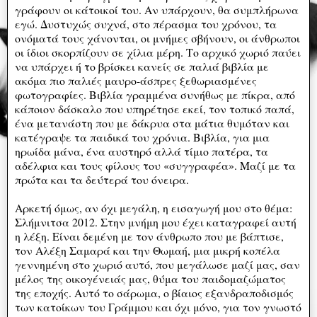
γράφουν οι κάτοικοί του. Αν υπάρχουν, θα συμπλήρωνα
εγώ. Δυστυχώς συχνά, στο πέρασμα του χρόνου, τα
ονόματά τους χάνονται, οι μνήμες σβήνουν, οι άνθρωποι
οι ίδιοι σκορπίζουν σε χίλια μέρη. Το αρχικό χωριό παύει
να υπάρχει ή το βρίσκει κανείς σε παλιά βιβλία με
ακόμα πιο παλιές μαυρο-άσπρες ξεθωριασμένες
φωτογραφίες. Βιβλία γραμμένα συνήθως με πίκρα, από
κάποιον δάσκαλο που υπηρέτησε εκεί, τον τοπικό παπά,
ένα μετανάστη που με δάκρυα στα μάτια θυμόταν και
κατέγραψε τα παιδικά του χρόνια. Βιβλία, για μια
ηρωίδα μάνα, ένα αυστηρό αλλά τίμιο πατέρα, τα
αδέλφια και τους φίλους του «συγγραφέα». Μαζί με τα
πρώτα και τα δεύτερά του όνειρα.
Αρκετή όμως, αν όχι μεγάλη, η εισαγωγή μου στο θέμα:
Σλήμνιτσα 2012. Στην μνήμη μου έχει καταγραφεί αυτή
η λέξη. Είναι δεμένη με τον άνθρωπο που με βάπτισε,
τον Αλέξη Σαμαρά και την Θωμαή, μια μικρή κοπέλα
γεννημένη στο χωριό αυτό, που μεγάλωσε μαζί μας, σαν
μέλος της οικογένειάς μας, θύμα του παιδομαζώματος
της εποχής. Αυτό το σάρωμα, ο βίαιος εξανδραποδισμός
των κατοίκων του Γράμμου και όχι μόνο, για τον γνωστό