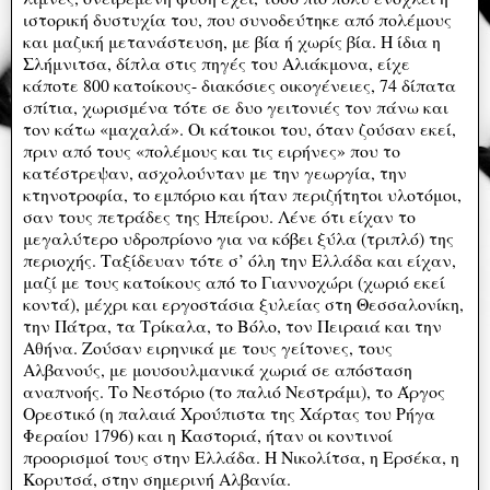
ιστορική δυστυχία του, που συνοδεύτηκε από πολέμους
και μαζική μετανάστευση, με βία ή χωρίς βία. Η ίδια η
Σλήμνιτσα, δίπλα στις πηγές του Αλιάκμονα, είχε
κάποτε 800 κατοίκους- διακόσιες οικογένειες, 74 δίπατα
σπίτια, χωρισμένα τότε σε δυο γειτονιές τον πάνω και
τον κάτω «μαχαλά». Οι κάτοικοι του, όταν ζούσαν εκεί,
πριν από τους «πολέμους και τις ειρήνες» που το
κατέστρεψαν, ασχολούνταν με την γεωργία, την
κτηνοτροφία, το εμπόριο και ήταν περιζήτητοι υλοτόμοι,
σαν τους πετράδες της Ηπείρου. Λένε ότι είχαν το
μεγαλύτερο υδροπρίονο για να κόβει ξύλα (τριπλό) της
περιοχής. Ταξίδευαν τότε σ’ όλη την Ελλάδα και είχαν,
μαζί με τους κατοίκους από το Γιαννοχώρι (χωριό εκεί
κοντά), μέχρι και εργοστάσια ξυλείας στη Θεσσαλονίκη,
την Πάτρα, τα Τρίκαλα, το Βόλο, τον Πειραιά και την
Αθήνα. Ζούσαν ειρηνικά με τους γείτονες, τους
Αλβανούς, με μουσουλμανικά χωριά σε απόσταση
αναπνοής. Το Νεστόριο (το παλιό Νεστράμι), το Άργος
Ορεστικό (η παλαιά Χρούπιστα της Χάρτας του Ρήγα
Φεραίου 1796) και η Καστοριά, ήταν οι κοντινοί
προορισμοί τους στην Ελλάδα. Η Νικολίτσα, η Ερσέκα, η
Κορυτσά, στην σημερινή Αλβανία.