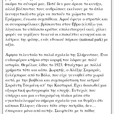
ακόμα τα σύνορά μας. Ποτέ δεν μου άρεσε το κυνήγι,
αλλά βλέποντας τους ανθρώπους εκείνους με το όπλο
(κυνηγετικό) στο χέρι να πατούν τα χώματα του
Γράμμου, ένιωσα συμπάθεια. Αφού έφυγε ο στρατός και
οι συνοριοφύλακες βρίσκονται στον Έβρο (ελπίζω για
λίγο) και το υπόλοιπο κράτος υπολειτουργεί εκεί, χίλιες
φορές να γεμίζουν το κενό οι επισκέπτες κυνηγοί και οι
λάτρεις της φύσης, ενός εθνικού πάρκου (national park) με
αξία.
Άφησα τελευταίο το παλιό σχολείο της Σλήμνιτσας. Ένα
ενδιαφέρον κτήριο στην κορφή του λόφου με πολύ
ιστορία. Θεμέλιος λίθος το 1923. Φτιάχτηκε με πολλά
χρήματα τότε και κόπο. Δωρητής, ο Αλέξης Σαμαράς,
ξυλέμπορος από το Βόλο, που είχε γεννηθεί στο χωριό
αυτό, με την βοήθεια και συμπαράσταση του ιατρού
Σαράντη Τσεμάνη απ’ την Καστοριά. Έχει διασωθεί μια
εξαιρετική φωτογραφία της εποχής. Ευτυχώς που
υπάρχει και μια εντοιχισμένη πλάκα μέσα στο
εγκαταλελειμμένο σήμερα σχολείο για να θυμίζει ότι
κάποιοι Έλληνες έδιναν τότε στην πατρίδα, δεν…
έπαιρναν μόνο από αυτήν. Σκεφτείτε με τι πάθος