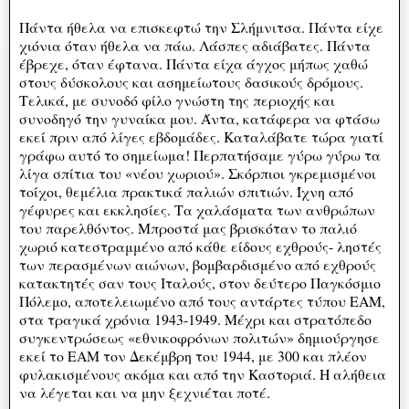
Πάντα ήθελα να επισκεφτώ την Σλήμνιτσα. Πάντα είχε
χιόνια όταν ήθελα να πάω. Λάσπες αδιάβατες. Πάντα
έβρεχε, όταν έφτανα. Πάντα είχα άγχος μήπως χαθώ
στους δύσκολους και ασημείωτους δασικούς δρόμους.
Τελικά, με συνοδό φίλο γνώστη της περιοχής και
συνοδηγό την γυναίκα μου. Άντα, κατάφερα να φτάσω
εκεί πριν από λίγες εβδομάδες. Καταλάβατε τώρα γιατί
γράφω αυτό το σημείωμα! Περπατήσαμε γύρω γύρω τα
λίγα σπίτια του «νέου χωριού». Σκόρπιοι γκρεμισμένοι
τοίχοι, θεμέλια πρακτικά παλιών σπιτιών. Ίχνη από
γέφυρες και εκκλησίες. Τα χαλάσματα των ανθρώπων
του παρελθόντος. Μπροστά μας βρισκόταν το παλιό
χωριό κατεστραμμένο από κάθε είδους εχθρούς- ληστές
των περασμένων αιώνων, βομβαρδισμένο από εχθρούς
κατακτητές σαν τους Ιταλούς, στον δεύτερο Παγκόσμιο
Πόλεμο, αποτελειωμένο από τους αντάρτες τύπου ΕΑΜ,
στα τραγικά χρόνια 1943-1949. Μέχρι και στρατόπεδο
συγκεντρώσεως «εθνικοφρόνων πολιτών» δημιούργησε
εκεί το ΕΑΜ τον Δεκέμβρη του 1944, με 300 και πλέον
φυλακισμένους ακόμα και από την Καστοριά. Η αλήθεια
να λέγεται και να μην ξεχνιέται ποτέ.