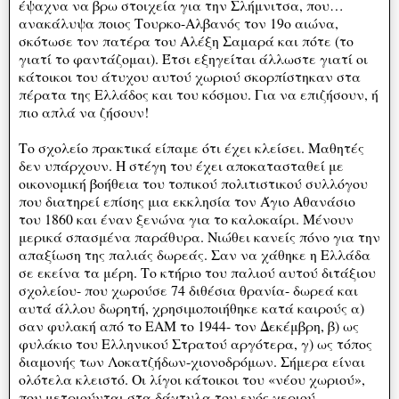
έψαχνα να βρω στοιχεία για την Σλήμνιτσα, που…
ανακάλυψα ποιος Τουρκο-Αλβανός τον 19ο αιώνα,
σκότωσε τον πατέρα του Αλέξη Σαμαρά και πότε (το
γιατί το φαντάζομαι). Έτσι εξηγείται άλλωστε γιατί οι
κάτοικοι του άτυχου αυτού χωριού σκορπίστηκαν στα
πέρατα της Ελλάδος και του κόσμου. Για να επιζήσουν, ή
πιο απλά να ζήσουν!
Το σχολείο πρακτικά είπαμε ότι έχει κλείσει. Μαθητές
δεν υπάρχουν. Η στέγη του έχει αποκατασταθεί με
οικονομική βοήθεια του τοπικού πολιτιστικού συλλόγου
που διατηρεί επίσης μια εκκλησία τον Άγιο Αθανάσιο
του 1860 και έναν ξενώνα για το καλοκαίρι. Μένουν
μερικά σπασμένα παράθυρα. Νιώθει κανείς πόνο για την
απαξίωση της παλιάς δωρεάς. Σαν να χάθηκε η Ελλάδα
σε εκείνα τα μέρη. Το κτήριο του παλιού αυτού διτάξιου
σχολείου- που χωρούσε 74 διθέσια θρανία- δωρεά και
αυτά άλλου δωρητή, χρησιμοποιήθηκε κατά καιρούς α)
σαν φυλακή από το ΕΑΜ το 1944- τον Δεκέμβρη, β) ως
φυλάκιο του Ελληνικού Στρατού αργότερα, γ) ως τόπος
διαμονής των Λοκατζήδων-χιονοδρόμων. Σήμερα είναι
ολότελα κλειστό. Οι λίγοι κάτοικοι του «νέου χωριού»,
που μετριούνται στα δάχτυλα του ενός χεριού,