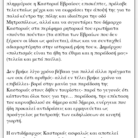
πλημμύρισε η Καστοριά Εβραίους επισκέπτες, πρόλαβε
τελευταίως μέχρι και να εκφράσει την άποψή της για το
παλιό κέντρο της πόλης και ιδιαίτερα την οδό
Μητροπόλεως, αλλά και να σιγοντάρει τον δήμαρχο
Καστοριάς στα περίφημα ρητορικά του ερωτήματα
«πούντα πούντα» (τα σπίτια των Εβραίων που δεν
ξέρουν οι ίδιοι ως φαίνεται), όπως και να συνταχθεί
αδιαμαρτύρητα στην ιστορική ρήση του κ. Δημάρχου
«πολιτισμός είναι τα ήθη τα έθιμα και η παράδοσή μας»
(τελεία και μετά παύλα).
Δεν βρήκε λίγο χρόνο βέβαια για πολλά άλλα πράγματα
-ων ουκ έστι αριθμός- αλλά εν τέλει βρήκε χρόνο να
επιβάλλει- βορά στην μανία για παράδοση της
Καστοριάς στους δήθεν τουρίστες- παρά το γεγονός ότι
κόπτονται όλοι τους για την… παράδοση, την επέκταση
του καρναβαλιού σε 4ήμερο από 3ήμερο, ενέργεια που
ήδη προκαλεί αντιδράσεις και ερμηνεύεται ως
προάγγελος μετατροπής των εκδηλώσεων σε κινητή
γιορτή.
Η αντιδήμαρχος Καστοριάς ασφαλώς και αποτελεί