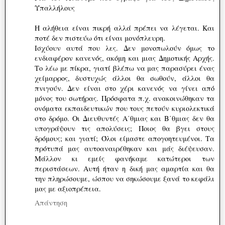
Υπαλλήλους
Η αλήθεια είναι πικρή αλλά πρέπει να λέγεται. Και
ποτέ δεν πιστεύω ότι είναι μονόπλευρη.
Ισχύουν αυτά που λες. Δεν μονοπωλούν όμως το
ενδιαφέρον κανενός, ακόμη και μιας Δημοτικής Αρχής.
Το λέω με πίκρα, γιατί βλέπω να μας παρασύρει ένας
χείμαρρος, δυστυχώς άλλοι θα σωθούν, άλλοι θα
πνιγούν. Δεν είναι στο χέρι κανενός να γίνει από
μόνος του σωτήρας. Πρόσφατα π.χ. ανακοινώθηκαν τα
ονόματα εκπαιδευτικών που τους πετούν κυριολεκτικά
στο δρόμο. Οι Διευθυντές Α΄θμιας και Β΄θμιας δεν θα
υπογράψουν τις απολύσεις; Ποιος θα βγει στους
δρόμους; και γιατί; Όλοι είμαστε απογοητευμένοι. Τα
πρότυπά μας αυτοαναιρέθηκαν και μάς διέψευσαν.
Μάλλον κι εμείς φανήκαμε κατώτεροι των
περιστάσεων. Αυτή ήταν η δική μας αμαρτία και θα
την πληρώσουμε, ώσπου να σηκώσουμε ξανά το κεφάλι
μας με αξιοπρέπεια.
Απάντηση