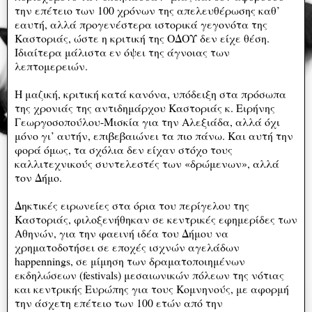
την επέτειο των 100 χρόνων της απελευθέρωσης καθ’
εαυτή, αλλά προγενέστερα ιστορικά γεγονότα της
Καστοριάς, ώστε η κριτική της ΟΔΟΥ δεν είχε θέση.
Ιδιαίτερα μάλιστα εν όψει της άγνοιας των
λεπτομερειών.
Η μαζική, κριτική κατά κανόνα, υπόδειξη στα πρόσωπα
της χρονιάς της αντιδημάρχου Καστοριάς κ. Ειρήνης
Γεωργοσοπούλου-Μισκία για την Αλεξιάδα, αλλά όχι
μόνο γι’ αυτήν, επιβεβαιώνει τα πιο πάνω. Και αυτή την
φορά όμως, τα σχόλια δεν είχαν στόχο τους
καλλιτεχνικούς συντελεστές των «δρώμενων», αλλά
τον Δήμο.
Δηκτικές ειρωνείες στα όρια του περίγελου της
Καστοριάς, φιλοξενήθηκαν σε κεντρικές εφημερίδες των
Αθηνών, για την φαεινή ιδέα του Δήμου να
χρηματοδοτήσει σε εποχές ισχνών αγελάδων
happennings, σε μίμηση των δραματοποιημένων
εκδηλώσεων (festivals) μεσαιωνικών πόλεων της νότιας
και κεντρικής Ευρώπης για τους Κομνηνούς, με αφορμή
την άσχετη επέτειο των 100 ετών από την