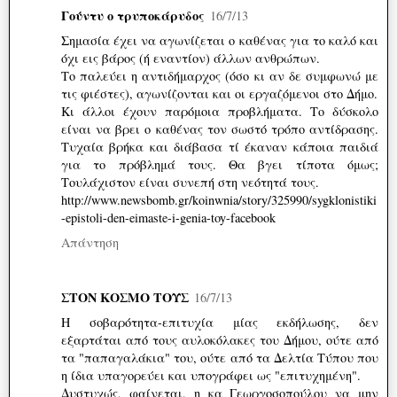
Γούντυ ο τρυποκάρυδος
16/7/13
Σημασία έχει να αγωνίζεται ο καθένας για το καλό και
όχι εις βάρος (ή εναντίον) άλλων ανθρώπων.
Το παλεύει η αντιδήμαρχος (όσο κι αν δε συμφωνώ με
τις φιέστες), αγωνίζονται και οι εργαζόμενοι στο Δήμο.
Κι άλλοι έχουν παρόμοια προβλήματα. Το δύσκολο
είναι να βρει ο καθένας τον σωστό τρόπο αντίδρασης.
Τυχαία βρήκα και διάβασα τί έκαναν κάποια παιδιά
για το πρόβλημά τους. Θα βγει τίποτα όμως;
Τουλάχιστον είναι συνεπή στη νεότητά τους.
http://www.newsbomb.gr/koinwnia/story/325990/sygklonistiki
-epistoli-den-eimaste-i-genia-toy-facebook
Απάντηση
ΣΤΟΝ ΚΟΣΜΟ ΤΟΥΣ
16/7/13
Η σοβαρότητα-επιτυχία μίας εκδήλωσης, δεν
εξαρτάται από τους αυλοκόλακες του Δήμου, ούτε από
τα "παπαγαλάκια" του, ούτε από τα Δελτία Τύπου που
η ίδια υπαγορεύει και υπογράφει ως "επιτυχημένη".
Δυστυχώς, φαίνεται, η κα Γεωργοσοπούλου να μην