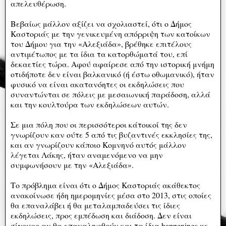
απελευθέρωση.
Βεβαίως μάλλον αξίζει να σχολιαστεί, ότι ο Δήμος
Καστοριάς με την γενικευμένη απόρριψη των κατοίκων
του Δήμου για την «Αλεξιάδα», βρέθηκε επιτέλους
αντιμέτωπος με τα ίδια τα κατορθώματά του, επί
δεκαετίες τώρα. Αφού αφαίρεσε από την ιστορική μνήμη
οτιδήποτε δεν είναι βαλκανικό (ή έστω οθωμανικό), ήταν
φυσικό να είναι ακατανόητες οι εκδηλώσεις που
συναντώνται σε πόλεις με μεσαιωνική παράδοση, αλλά
και την κουλτούρα των εκδηλώσεων αυτών.
Σε μια πόλη που οι περισσότεροι κάτοικοί της δεν
γνωρίζουν καν ούτε 5 από τις βυζαντινές εκκλησίες της,
και αν γνωρίζουν κάποιο Κομνηνό αυτός μάλλον
λέγεται Λάκης, ήταν αναμενόμενο να μην
συμφωνήσουν με την «Αλεξιάδα».
Το πρόβλημα είναι ότι ο Δήμος Καστοριάς ακάθεκτος
ανακοίνωσε ήδη ημερομηνίες μέσα στο 2013, στις οποίες
θα επαναλάβει ή θα μεταλαμπαδεύσει τις ίδιες
εκδηλώσεις, προς εμπέδωση και διάδοση. Δεν είναι
σίγουρο αν θα επαναληφθούν και τα ίδια happenings με