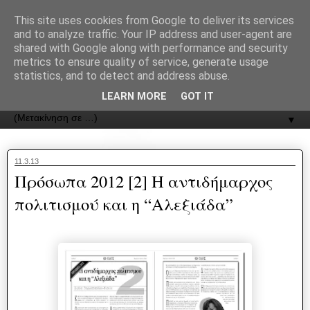
recJPp8XvMXop0y2Y7vHbTA_Phw
This site uses cookies from Google to deliver its services
and to analyze traffic. Your IP address and user-agent are
ΟΔΟΣ
shared with Google along with performance and security
metrics to ensure quality of service, generate usage
statistics, and to detect and address abuse.
Εφημερίδα της Καστοριάς | ODOS Newspaper of Castoria
LEARN MORE
GOT IT
▼
11.3.13
Πρόσωπα 2012 [2] Η αντιδήμαρχος
πολιτισμού και η “Αλεξιάδα”