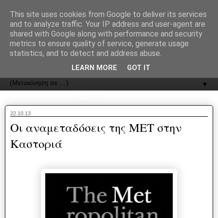
recJPp8XvMXop0y2Y7vHbTA_Phw
This site uses cookies from Google to deliver its services
and to analyze traffic. Your IP address and user-agent are
ΟΔΟΣ
shared with Google along with performance and security
metrics to ensure quality of service, generate usage
statistics, and to detect and address abuse.
Εφημερίδα της Καστοριάς | ODOS Newspaper of Castoria
LEARN MORE
GOT IT
▼
22.10.13
Οι αναμεταδόσεις της ΜΕΤ στην
Καστοριά