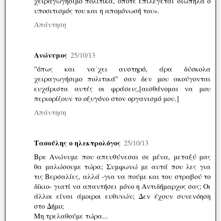
χειραγωγήσιμο πολιτικά, οπότε επιλέγεται σιωπηλά ο
υποσιτισμός του και η απομόνωσή του».
Απάντηση
Ανώνυμος
25/10/13
''όπως και να΄χει αυστηρό, άρα δύσκολα
χειραγωγήσιμο πολιτικά'' σαν δεν μου ακούγονται
ευχάριστα αυτές οι φράσεις,[αισθάνομαι να μου
περιορίζουν το οξυγόνο στον οργανισμό μου.]
Απάντηση
Τασούλης ο ηλεκτρολόγος
25/10/13
Βρε Ανώνυμε που απευθύνεσαι σε μένα, μεταξύ μας
θα μαλώσουμε τώρα; Συμφωνώ με αυτά που λες για
τις Βερσαλίες, αλλά -για να πούμε και του στραβού το
δίκιο- γιατί να απαντήσει μόνο η Αντιδήμαρχος σας; Οι
άλλοι είναι άμοιροι ευθυνών; Δεν έχουν συνενόηση
στο Δήμο;
Μη τρελαθούμε τώρα...