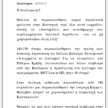
Ανώνυμος
24/10/13
@Ανώνυμο-η13
Μάλλον δε παρακολούθησες καμιά παράσταση
φαίνεται στην Καστοριά, παρ' όλα αυτά εκφράζεις
άποψη να υποστηρίξεις μια αντιδήμαρχο που
συμπεριφέρεται πολιτικά παράξενα, -για να μη
χρησιμοποιήσω άλλη λέξη!
140-150 άτομα παρακολούθησαν την πρώτη (και
δύσκολη) παράσταση του Ιούλιου Καίσαρα. Εκπληκτικά
επιτυχημένο το ξεκίνημα! Για να συγκρίνεις: στο
Ρέθυμνο Κρήτης (πενταπλάσιο και πλέον πληθυσμό
από την Καστοριά) η προσέλευση στο ξεκίνημα του
προγράμματος ΜΕΤ Live in HD, ήταν 50 άτομα!
Στην δεύτερη εκδήλωση περισσότεροι από 180
συμπολίτες μας παρακολούθησαν την υπέροχη Κάρμεν.
Θρίαμβος μπορεί να χαρακτηριστεί η συμμετοχή των
Καστοριανών!
Μπορείς να μου πεις κάποια ποιοτική εκδήλωση στην