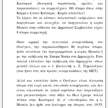
Καστοριά (θεατρική παράσταση, ομιλίες και
παρουσιάσεις) να συμμετέχουν 180 άτομα όπως στην
Κάρμεν ή στον Καίσαρα; -Καμία απολύτως!
Το ξέρεις ότι σε κάποιες πολιτιστικές εκδηλώσεις που
διοργάνωσε και συνεχίζει να διοργανώνει η κυρία
Μισκία στην αίθουσα του Δημοτικού Συμβουλίου είχαν
8 άτομα συμμετοχή;
Όσον αφορά την τελευταία αναμετάδοση, τον
Ονιέγκιν, την παρακολούθησαν 80 περίπου άτομα,
διότι συνέπεσε (το προγραμμάτισε η κυρία Μισκία;!)
με την εκδήλωση της Europa Nostra στο Δημαρχείο. Έτσι
πολλοί επέλεξαν την εκδήλωση στο δημαρχείο –όπως
μεταξύ άλλων και ο τ. βουλευτής κ. Ζ. Τζηκαλάγιας
(που ήταν στις δύο πρώτες αναμεταδόσεις της ΜΕΤ).
Αλλά και επιπλέον διότι ο Ονιέγκιν είναι άγνωστη
όπερα στο ευρύ κοινό, στο οποίο αναφέρεσαι, και δεν
είναι ελκυστικός σε λαϊκά κορίτσια που παρελάζουν
στα ραγκουτσάρια –που δόξα τω Θεώ έχουμε πολλά
τέτοια στην Καστοριά. Ας σ’ υπενθυμίσω ότι η κ.
Μισκία δεν ήρθε στο ξεκίνημα της όπερας στις 19:55,