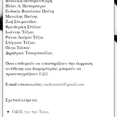
Βασιλική Παπαμαντζάρη
Ηλίας Λ. Παπαμόσχος
Ευδοκία Βασιλείου Πούνη
Μανώλης Πούνης
Ζωή Στεφανίδου
Φρειδερίκη Στύλου
Ιωάννης Τέζιας
Ράνια Λούμου Τέζια
Στέργιος Τέζιας
Όλγα Τσίπου
Δημήτριος Τσουρτσούλας
Όσοι επιθυμούν να υποστηρίξουν την έκφραση
αντίθεσης και διαμαρτυρίας μπορούν να
προσυπογράψουν
ΕΔΩ
.
E-mail επικοινωνίας:
metkastoria@gmail.com
Σχετικά κείμενα:
ΟΔΟΣ για την Tosca