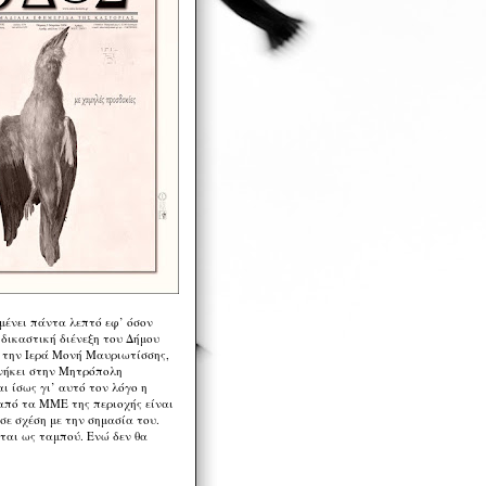
μένει πάντα λεπτό εφ’ όσον
 δικαστική διένεξη του Δήμου
 την Ιερά Μονή Μαυριωτίσσης,
νήκει στην Μητρόπολη
ι ίσως γι’ αυτό τον λόγο η
από τα ΜΜΕ της περιοχής είναι
σε σχέση με την σημασία του.
ται ως ταμπού. Ενώ δεν θα