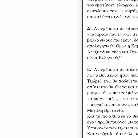
τραυματίσουν ελαφρά» (
σκοτώσουν τον… μισητό),
αποκαλύπτει εδώ ενδόμυχ
Δ΄.
Αναφέρεται σε κάποιε
«παζάρια» που έγιναν στ
βαλκανικούς πολέμους, ό
απολογητικές. Όμως η Καβ
Αλεξανδρούπολη και Ορεσ
είναι Ελληνικές!!
Ε.’
Αναφέρεται σε αρκετά
πως ο Βενιζέλος ήταν πει
Τζώρτζ, εγώ θα πρόσθετα
απίστευτο θα έλεγα και ε
μορφωμένος που τολμά ν
να μη γνωρίζει, ή να απο
προηγούμενου αιώνα, καλ
Μεγάλη Βρετανία.
Και το πιο απίθανο να θε
ένας πρωθυπουργός μικρ
Υπουργών των εξωτερικών
Και να ζητάει ό,τι θέλει