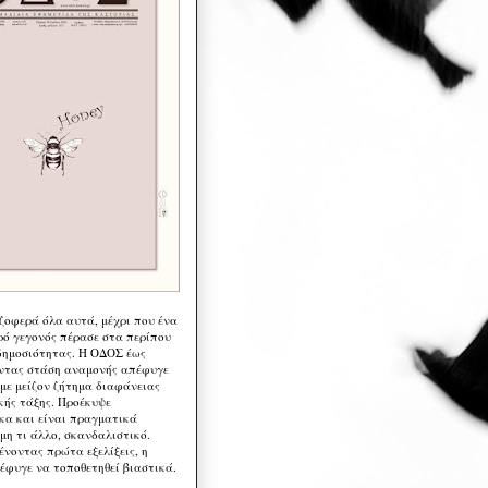
 ζοφερά όλα αυτά, μέχρι που ένα
ρό γεγονός πέρασε στα περίπου
δημοσιότητας. Η ΟΔΟΣ έως
ντας στάση αναμονής απέφυγε
 με μείζον ζήτημα διαφάνειας
κής τάξης. Προέκυψε
κα και είναι πραγματικά
μη τι άλλο, σκανδαλιστικό.
ένοντας πρώτα εξελίξεις, η
έφυγε να τοποθετηθεί βιαστικά.