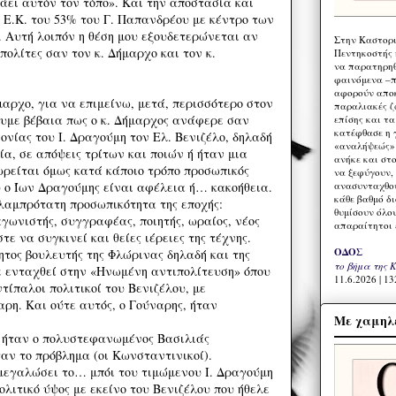
άει αυτόν τον τόπο». Και την αποστασία και
ς Ε.Κ. του 53% του Γ. Παπανδρέου με κέντρο των
Αυτή λοιπόν η θέση μου εξουδετερώνεται αν
Στην Καστορι
ολίτες σαν τον κ. Δήμαρχο και τον κ.
Πεντηκοστής 
να παρατηρηθ
φαινόμενα –π
αφορούν αποκ
αρχο, για να επιμείνω, μετά, περισσότερο στον
παραλιακές ζ
ουμε βέβαια πως ο κ. Δήμαρχος ανάφερε σαν
επίσης και τ
κατέφθασε η 
ονίας του Ι. Δραγούμη τον Ελ. Βενιζέλο, δηλαδή
«αναλήψεώς» 
α, σε απόψεις τρίτων και ποιών ή ήταν μια
ανήκε και στ
εωρείται όμως κατά κάποιο τρόπο προσωπικός
να ξεφύγουν,
ανασυνταχθού
υ ο Ίων Δραγούμης είναι αφέλεια ή… κακοήθεια.
κάθε βαθμό δ
 λαμπρότατη προσωπικότητα της εποχής:
θυμίσουν όλο
αγωνιστής, συγγραφέας, ποιητής, ωραίος, νέος
απαραίτητοι 
τε να συγκινεί και θείες ιέρειες της τέχνης.
ΟΔΟΣ
τος βουλευτής της Φλώρινας δηλαδή και της
το βήμα της 
χε ενταχθεί στην «Ηνωμένη αντιπολίτευση» όπου
11.6.2026 | 13
τίπαλοι πολιτικοί του Βενιζέλου, με
ρη. Και ούτε αυτός, ο Γούναρης, ήταν
Με χαμηλέ
υ ήταν ο πολυστεφανωμένος Βασιλιάς
αν το πρόβλημα (οι Κωνσταντινικοί).
μεγαλώσει το… μπόι του τιμώμενου Ι. Δραγούμη
ολιτικό ύψος με εκείνο του Βενιζέλου που ήθελε