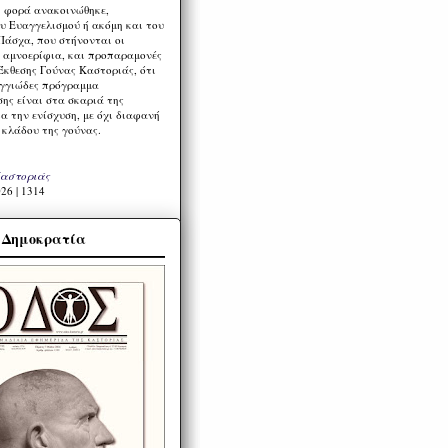
η φορά ανακοινώθηκε,
υ Ευαγγελισμού ή ακόμη και του
Πάσχα, που στήνονται οι
α αμνοερίφια, και προπαραμονές
Έκθεσης Γούνας Καστοριάς, ότι
ιγγιώδες πρόγραμμα
ης είναι στα σκαριά της
α την ενίσχυση, με όχι διαφανή
 κλάδου της γούνας.
Καστοριάς
26 | 1314
α Δημοκρατία