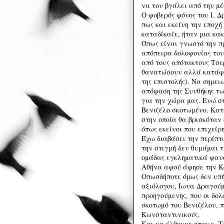
να τον βγάλει από την μ
Ο φοβερός φόνος του Ι. 
πως και εκείνη την εποχή
καταδίκαζε, ήταν μια κα
Όπως είναι γνωστό την πρ
απόπειρα δολοφονίας του
από τους απότακτους Τσε
θανατώσουν αλλά κατάφε
της επιστολής). Να σημει
απόφαση της Συνθήκης τω
για την χώρα μας. Ενώ σ
Βενιζέλο σκοτωμένο. Κα
στην οποία θα βρισκόταν 
όπως εκείνοι που επιχείρ
Έχω διαβάσει την περίπτ
την στιγμή δεν θυμάμαι τ
ομάδας εγκληματικά φαν
Αθήνα αφού άφησε την Κο
Οπωσδήποτε όμως δεν υπ
αξιόλογου, Ίωνα Δραγούμ
προηγούμενης, που οι δο
σκοτωμό του Βενιζέλου, π
Κωνσταντινικούς.
Και να έλθουμε στον κ. Τ