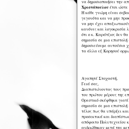
να δημοσιοποιήσει την α
Χριστόπουλου
έτσι ώστε
Η κάθε γνώμη είναι σεβα
γεγονότα και να μην προκ
να μην έχει απαξιωτικού
κανόνες και λογοκρισία 
ότι ο κ. Καράτζιος δεν θ
σημασία σε μια επιστολή 
δημοσιεύουμε αυτούσια χ
τα άλλα εξ Κορησού ορμ
Αγαπητέ Στοχαστή,
Γειά σας,
Διαπιστώνοντας τους προ
του πρώτου μέρους της επ
Ορεστικό σκέφθηκα γιατί 
σημασία σε μια επιστολή 
τέλος πως θα υπάρξει και
προσεκτικά και διαπίστω
απόφοιτο Πολυτεχνείου κ
ανδρώθηκαν μετά την μετ