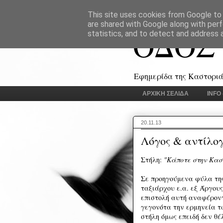
This site uses cookies from Google to d
are shared with Google along with perf
ΟΔΟΣ
statistics, and to detect and address 
Εφημερίδα της Καστοριάς
ΑΡΧΙΚΗ ΣΕΛΙΔΑ
INFO
20.11.13
Λόγος & αντίλο
Στήλη:
"Κάποτε στην Κασ
Σε προηγούμενα φύλα της
ταξιάρχου ε.α. εξ Άργου
επιστολή αυτή αναφέρον
γεγονότα την ερμηνεία τ
στήλη όμως επειδή δεν θέ