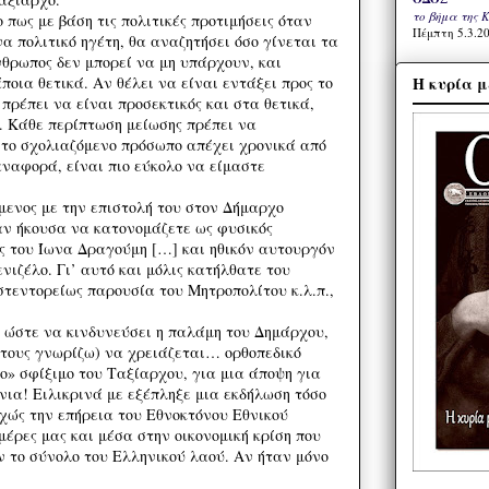
το βήμα της 
ο πως με βάση τις πολιτικές προτιμήσεις όταν
Πέμπτη 5.3.20
α πολιτικό ηγέτη, θα αναζητήσει όσο γίνεται τα
νθρωπος δεν μπορεί να μη υπάρχουν, και
Η κυρία μ
οια θετικά. Αν θέλει να είναι εντάξει προς το
 πρέπει να είναι προσεκτικός και στα θετικά,
. Κάθε περίπτωση μείωσης πρέπει να
 το σχολιαζόμενο πρόσωπο απέχει χρονικά από
αναφορά, είναι πιο εύκολο να είμαστε
μενος με την επιστολή του στον Δήμαρχο
αν ήκουσα να κατονομάζετε ως φυσικός
ς του Ίωνα Δραγούμη […] και ηθικόν αυτουργόν
ιζέλο. Γι’ αυτό και μόλις κατήλθατε του
στεντορείως παρουσία του Μητροπολίτου κ.λ.π.,
ς ώστε να κινδυνεύσει η παλάμη του Δημάρχου,
ν τους γνωρίζω) να χρειάζεται… ορθοπεδικό
ο» σφίξιμο του Ταξίαρχου, για μια άποψη για
νια! Ειλικρινά με εξέπληξε μια εκδήλωση τόσο
υχώς την επήρεια του Εθνοκτόνου Εθνικού
μέρες μας και μέσα στην οικονομική κρίση που
ν το σύνολο του Ελληνικού λαού. Αν ήταν μόνο