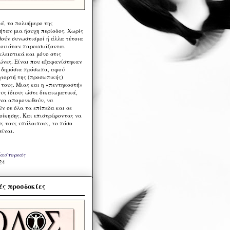
ά, το πολυήμερο της
ήταν μια ήσυχη περίοδος. Χωρίς
ούν συνωστισμοί ή άλλα τέτοια
ου όταν παρουσιάζονται
λειστικά και μόνο στις
ώνες. Είναι που εξαφανίστηκαν
α δημόσια πρόσωπα, αφού
γιορτή της (προσωπικής)
τους. Μιας και η «πεντηκοστή»
ους ίδιους ώστε δικαιωματικά,
 να απομονωθούν, να
ν σε όλα τα επίπεδα και σε
ιοίκησης. Και επιστρέφοντας να
υς τους υπόλοιπους, το πόσο
είναι.
Καστοριάς
24
ς προσδοκίες