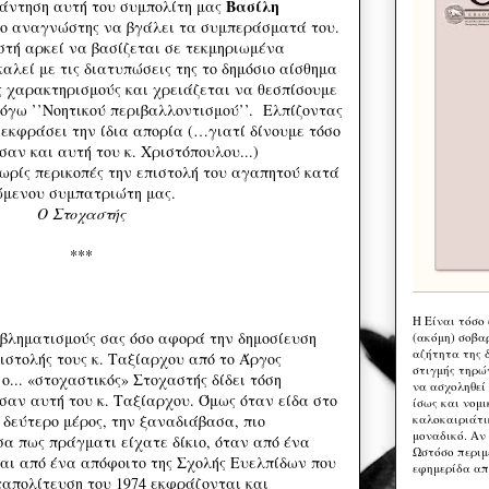
Βασίλη
πάντηση αυτή του συμπολίτη μας
 ο αναγνώστης να βγάλει τα συμπεράσματά του.
στή αρκεί να βασίζεται σε τεκμηριωμένα
αλεί με τις διατυπώσεις της το δημόσιο αίσθημα
ς χαρακτηρισμούς και χρειάζεται να θεσπίσουμε
λόγω ’’Νοητικού περιβαλλοντισμού’’. Ελπίζοντας
α εκφράσει την ίδια απορία (…γιατί δίνουμε τόσο
σαν και αυτή του κ. Χριστόπουλου...)
ωρίς περικοπές την επιστολή του αγαπητού κατά
ώμενου συμπατριώτη μας.
Ο Στοχαστής
***
Η Eίναι τόσο
βληματισμούς σας όσο αφορά την δημοσίευση
(ακόμη) σοβα
αζήτητα της 
ιστολής τους κ. Ταξίαρχου από το Άργος
στιγμής τηρώ
ο... «στοχαστικός» Στοχαστής δίδει τόση
να ασχοληθεί
σαν αυτή του κ. Ταξίαρχου. Όμως όταν είδα στο
ίσως και νομι
καλοκαιριάτι
 δεύτερο μέρος, την ξαναδιάβασα, πιο
μοναδικό. Αν 
σα πως πράγματι είχατε δίκιο, όταν από ένα
Ωστόσο περιμ
αι από ένα απόφοιτο της Σχολής Ευελπίδων που
εφημερίδα απ
απολίτευση του 1974 εκφράζονται και