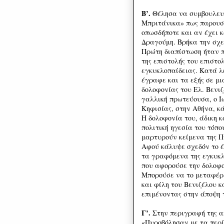
Β’.
Θέλησα να συμβουλευ
Μπριτάνικα» πως παρουσι
οπωσδήποτε και αν έχει κ
Δραγούμη. Βρήκα την σχετ
Πρώτη διαπίστωση ήταν 
της επιστολής του επιστ
εγκυκλοπαίδειας. Κατά λέ
έγραφε και τα εξής σε μ
δολοφονίας του Ελ. Βενιζ
γαλλική πρωτεύουσα, ο 
Κηφισίας, στην Αθήνα, κ
Η δολοφονία του, άδικη 
πολιτική ηγεσία του τόπο
μαρτυρούν κείμενα της Π
Αφού κάλυψε σχεδόν το έν
τα γραφόμενα της εγκυκλ
που αφορούσε την δολοφον
Μπορούσε να το μεταφέρε
και φίλη του Βενιζέλου κ
επιμένοντας στην άποψη 
Γ’.
Στην περιγραφή της 
«Πυροβόλησαν με τα περ