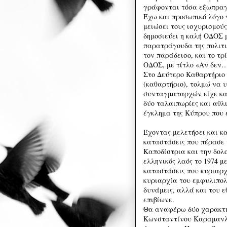
γράφονται τόσα εξωπρα
Έχω και προσωπικό λόγο 
μειώσει τους ισχυρισμούς
δημοσιεύει η καλή ΟΔΟΣ μ
παρατράγουδα της πολιτι
τον παράδεισο, και το τρ
ΟΔΟΣ, με τίτλο «Αν δεν…
Στο Δεύτερο Καθαρτήριο 
(καθαρτήριο), τολμώ να 
συνταγματαρχών είχε και
δύο ταλαιπωρίες και αθλι
έγκλημα της Κύπρου που 
Έχοντας μελετήσει και κ
καταστάσεις που πέρασε 
Καποδίστρια και την δολο
ελληνικός λαός το 1974 μ
καταστάσεις που κυριαρχ
κυριαρχία του εμφυλιπολ
δυνάμεις, αλλά και του 
επιβίωνε.
Θα αναφέρω δύο χαρακτη
Κωνσταντίνου Καραμανλή 