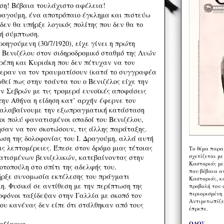
έση! Βέβαια τουλάχιστο αφέλεια!
Δραγούμη, ένα αποτρόπαιο έγκλημα και πιστεύω
 δεν θα υπήρξε λογικός πολίτης που δεν θα το
κή σύμπτωση.
οηγούμενη (30/7/1920), είχε γίνει η πρώτη
 Βενιζέλου στον σιδηροδρομικό σταθμό της Λυών
ρέπη και Κυριάκη που δεν πέτυχαν να τον
ραν να τον τραυματίσουν (κατά το συγγραφέα
ωθεί πως στην τσάντα του ο Βενιζέλος είχε την
ν Σεβρών με τις τρομερά ευνοϊκές αποφάσεις
την Αθήνα η είδηση κατ’ αρχήν έφερνε τον
ταλαβαίνουμε την εξωπραγματική κατάσταση
οι πολύ φανατισμένοι οπαδοί του Βενιζέλου,
ησαν να τον σκοτώσουν, τις άλλης παράταξης.
ωση της δολοφονίας του Ι. Δραγούμη, αλλά αυτή
ις λεπτομέρειες. Έπεσε στον δρόμο μιας τέτοιας
Το θέμα παρα
σχετίζεται με
ατισμένων βενιζελικών, κατεβαίνοντας στην
Καστοριάς με
τοπούλη στο σπίτι της αδελφής του.
που βέβαια α
ήρξε συνομωσία εκτέλεσης του πράγματι
Καστοριάς, κα
η. Φυσικά σε αντίθεση με την περίπτωση της
προβολή του 
περιορισμένη 
λοφόνοι ταξίδεψαν στην Γαλλία με σκοπό τον
Αντιμετωπίζε
ου κανένας δεν είπε ότι στάλθηκαν από τους
έπρεπε.
αξίαρχο.
ΟΔΟΣ