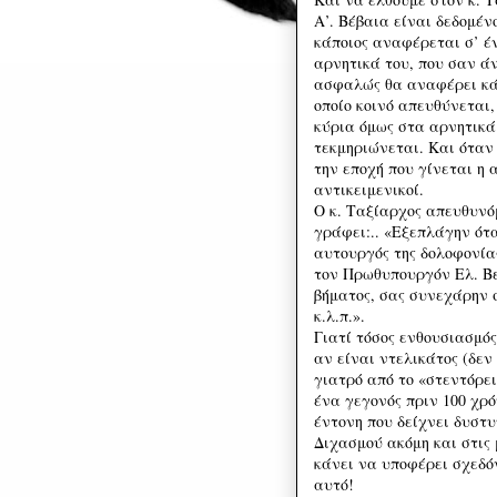
Α’. Βέβαια είναι δεδομέν
κάποιος αναφέρεται σ’ έν
αρνητικά του, που σαν ά
ασφαλώς θα αναφέρει κάπ
οποίο κοινό απευθύνεται,
κύρια όμως στα αρνητικά
τεκμηριώνεται. Και όταν
την εποχή που γίνεται η 
αντικειμενικοί.
Ο κ. Ταξίαρχος απευθυνό
γράφει:.. «Εξεπλάγην ότ
αυτουργός της δολοφονία
τον Πρωθυπουργόν Ελ. Βεν
βήματος, σας συνεχάρην 
κ.λ.π.».
Γιατί τόσος ενθουσιασμό
αν είναι ντελικάτος (δε
γιατρό από το «στεντόρει
ένα γεγονός πριν 100 χρό
έντονη που δείχνει δυστ
Διχασμού ακόμη και στις 
κάνει να υποφέρει σχεδό
αυτό!