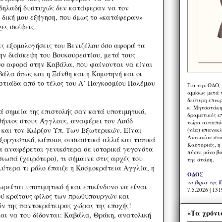
δηλαδή δυστυχώς δεν κατάφεραν να τον
 δική μου εξήγηση, που όμως το «κατάφεραν»
ες σκέψεις.
ς εξομολογήσεις του Βενιζέλου όσο αφορά τα
ην διάσκεψη του Βουκουρεστίου, μετά τους
σο αφορά στην Καβάλα, που φαίνονται να είναι
άλα όπως και η Ξάνθη και η Κομοτηνή και οι
τιάδα από το τέλος του Α’ Παγκοσμίου Πολέμου
Για την ΟΔΟ,
αμέσως μετά τ
δεύτερη επικ
κ. Μητσοτάκη,
 σημεία της επιστολής σαν κατά υποτιμητικό,
δραματικές ε
θήνιος στους Άγγλους, αναφέρει τον Λούδ
τώρα αυταπόδ
 και τον Κώρζον Υπ. Των Εξωτερικών. Είναι
(νέα) επανεκ
Αντωνίου στο
ξοργιστικό, κάποιος ουσιαστικά αλλά και τυπικά
Καστοριάς, η
α αναφέρεται γενικότερα σε ιστορικά γεγονότα
πέντε μόνο β
σιωπά (χειρότερο), τι σήμαινε στις αρχές του
της στάση.
ύτερα τι ρόλο έπαιζε η Κοσμοκράτεια Αγγλία, η
ΟΔΟΣ
το βήμα της 
ωρείται υποτιμητικό ή και επικίνδυνο να είναι
7.5.2026 | 131
ού κράτους φίλος των πρωθυπουργών και
 της παντοκράτειρας χώρας της εποχής!
«Τα χρόνι
 και να του δίδονται: Καβάλα, Θράκη, ανατολική