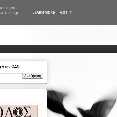
user-agent
erate usage
LEARN MORE
GOT IT
η στην ΟΔΟ