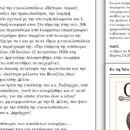
Για μια ακόμ
παραμονές το
τώ την εγκυκλοπαίδεια «Πάπυρος Λαρούς
επερχόμενου 
άζει την προσωπικότητα, την λαμπρή
σούβλες με τ
άτι σχετικά με την στυγερή δολοφονία του Ι.
της Διεθνούς 
ική αναφορά στον 21ο τόμο της στην σελ. 308.
ένα ακόμη ιλ
χρηματοδότησ
πως περισσότερα από 4 κομμάτια (παράγραφοι)
κυβέρνησης γι
ολογράφου ήταν παρμένα από το κείμενο της
πρότυπα, του
ξη (με το ν και με το σ). Όμως η εγκυκλοπαίδεια
ια παράγραφό της: «Την επόμενη της απόπειρας
ΟΔΟΣ
το βήμα της 
έλου (30 Ιουλίου-12 Αυγούστου 1920) στη
Πέμπτη 2.4.20
Ίων Δραγούμης δολοφονήθηκε στην λεωφόρο
άτω από συνθήκες συγκεχυμένες.
και άσκοπη, συγκίνησε την πρωτεύουσα και την
Εν τη Νέ
υ, ιδιαίτερα μάλιστα τον Βενιζέλο, όπως
ηνελόπης Δέλτα .
α τρίτο της επιστολής του ο κ. Ταξίαρχος, από
οπαίδειας, γιατί δεν αναφέρθηκε και σ’ αυτό
ία, για την οποία γίνεται όλος ο λόγος!
ι, μη συμφωνόντας με την Π. Δέλτα, που ήταν
αι με την άποψη της εγκυκλοπαίδειας,
του κ. Δημάρχου!
απόπειρας των αποτάκτων αναφέρει….
ίστροφά τους και κατάφεραν να τον