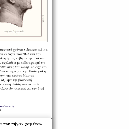
 που από χρόνια τώρα και ειδικά
ις εκλογές του 2023 και την
ράτηση της κυβέρνησης υπό τον
 σχολιάζει με κάθε αφορμή τις
πιπτώσεις που δυνητικά είχε και
εικτα έχει για την Καστοριά η
λογή της κυρίας Μαρίας
 αξίωμα της βουλευτή
 κριτική στάση των γενναίων
ουλευτών, επικυρώνει την δική
Καστοριάς
9
α που πήγαν χαμένα»