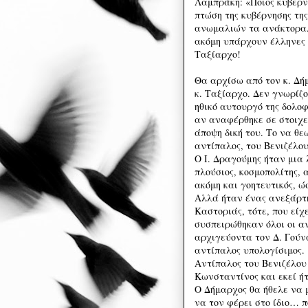
Λαμπράκη: «Ποιος κυβερν
πτώση της κυβέρνησης τη
ανωμαλιών τα ανάκτορα. 
ακόμη υπάρχουν έλληνες π
Ταξίαρχο!
Θα αρχίσω από τον κ. Δήμ
κ. Ταξίαρχο. Δεν γνωρίζ
ηθικό αυτουργό της δολοφ
αν αναφέρθηκε σε στοιχεί
άποψη δική του. Το να θ
αντίπαλος, του Βενιζέλο
Ο Ι. Δραγούμης ήταν μια
πλούσιος, κοσμοπολίτης, 
ακόμη και γοητευτικός, ώσ
Αλλά ήταν ένας ανεξάρτη
Καστοριάς, τότε, που εί
συσπειρώθηκαν όλοι οι αν
αρχιγεύοντα τον Δ. Γούνα
αντίπαλος υπολογίσιμος.
Αντίπαλος του Βενιζέλο
Κωνσταντίνος και εκεί ήτ
Ο Δήμαρχος θα ήθελε να 
να τον φέρει στο ίδιο… π