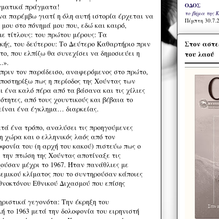
ΟΔΟΣ
γματικά πράγματα!
το βήμα της 
να παρέμβω γιατί η όλη αυτή ιστορία έρχεται να
Πέμπτη 30.7.2
 μου στο πόνημά μου που, εδώ και καιρό,
ε τίτλους: του πρώτου μέρους: Τα
Στον αστε
κής, του δεύτερου: Το Δεύτερο Καθαρτήριο πριν
ίτο, που ελπίζω θα συνεχίσει να δημοσιεύει η
του λαού
.».
πριν τον παράδεισο, αναφερόμενος στο πρώτο,
υποστηρίξω πως η περίοδος της Χούντας των
 ένα καλό πέρα από τα βάσανα και τις χίλιες
ότητες, από τους χουντικούς και βέβαια το
είναι ένα έγκλημα… διαρκείας.
ατά ένα τρόπο, αναλύσει τις προηγούμενες
η χώρα και ο ελληνικός λαός από τον
φονία του (η αρχή του κακού) πιστεύω πως ο
ε την πτώση της Χούντας αποτίναξε τις
ούσαν μέχρι το 1967. Ήταν πανάθλιες με
εμικού κλίματος που το συντηρούσαν κάποιες
εθνοκτόνου Εθνικού Διχασμού που επίσης
ριστικά γεγονότα: Την έκρηξη του
το 1963 μετά την δολοφονία του ειρηνιστή