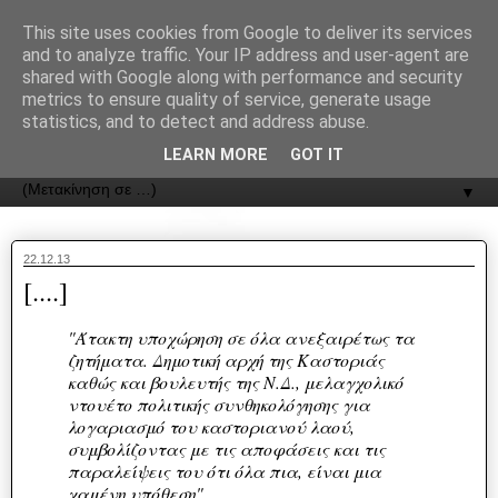
recJPp8XvMXop0y2Y7vHbTA_Phw
This site uses cookies from Google to deliver its services
and to analyze traffic. Your IP address and user-agent are
ΟΔΟΣ
shared with Google along with performance and security
metrics to ensure quality of service, generate usage
statistics, and to detect and address abuse.
Εφημερίδα της Καστοριάς | ODOS Newspaper of Castoria
LEARN MORE
GOT IT
▼
22.12.13
[....]
"Άτακτη υποχώρηση σε όλα ανεξαιρέτως τα
ζητήματα. Δημοτική αρχή της Καστοριάς
καθώς και βουλευτής της Ν.Δ., μελαγχολικό
ντουέτο πολιτικής συνθηκολόγησης για
λογαριασμό του καστοριανού λαού,
συμβολίζοντας με τις αποφάσεις και τις
παραλείψεις του ότι όλα πια, είναι μια
χαμένη υπόθεση".