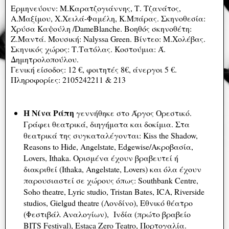
Ερμηνεύουν: Μ.Καρατζογιάννης, Τ. Τζανάτος,
Α.Μαξίμου, Χ.Χειλά-Φαμέλη, Κ.Μπάρας. Σκηνοθεσία:
Χρύσα Καψούλη /DameBlanche. Βοηθός σκηνοθέτη:
Ζ.Μαντά. Μουσική: Nalyssa Green. Βίντεο: Μ.Χολέβας.
Σκηνικός χώρος: Τ.Τατόλας. Κοστούμια: Ά.
Δημητρολοπούλου.
Γενική είσοδος: 12 €, φοιτητές 8€, άνεργοι 5 €.
Πληροφορίες: 2105242211 & 213
Η Νίνα Ράπη
γεννήθηκε στο Άργος Ορεστικό.
Γράφει θεατρικά, διηγήματα και δοκίμια. Στα
θεατρικά της συγκαταλέγονται: Kiss the Shadow,
Reasons to Hide, Angelstate, Edgewise/Ακροβασία,
Lovers, Ithaka. Ορισμένα έχουν βραβευτεί ή
διακριθεί (Ithaka, Angelstate, Lovers) και όλα έχουν
παρουσιαστεί σε χώρους όπως: Southbank Centre,
Soho theatre, Lyric studio, Tristan Bates, ICA, Riverside
studios, Gielgud theatre (Λονδίνο), Εθνικό θέατρο
(Φεστιβάλ Αναλογίων), Ινδία (πρώτο βραβείο
BITS Festival), Estaca Zero Teatro, Πορτογαλία.