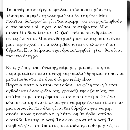
Το σενάριο του έργου εμπλέκει τέσσερα πρόσωπα,
τέσσερις μορφές εγκλεισμού και έναν φόνο. Μια
πολιτική δολοφονία γίνεται αφορμή να ενεργοποιηθούν
οι πιο σκοτεινοί μηχανισμοί του συστήματος. Μια
συναυλία διακόπτεται. Οι ζωές κάποιων ανθρώπων
ανατρέπονται. Μια συνθέτρια/τραγουδίστρια και ένας
μαρμαράς/γλύπτης συλλαμβάνονται ως εξιλαστήρια
θύματα. Ένα πείραμα έχει δρομολογηθεί: η ζωή θα είναι
πια υπό έλεγχο.
Ένας χώρος απομόνωσης, κάμερες, μικρόφωνα, τα
πειραματόζωα υπό συνεχή παρακολούθηση και τα πάντα
μετατρέπονται σε ένα σκληρό reality show.
Παρουσιάστρια αυτού του σόου, μια φίλη που γίνεται
εχθρός και ένας φύλακας, γρανάζι της εξουσίας, που
από θύτης μεταστρέφεται σταδιακά σε θύμα. Σε ένα
κόσμο φωτισμένο άπλετα, για να μη φαίνεται τίποτα, σε
μια κοινωνία που όλα γίνονται θόρυβος, για να μην
ακούει κανείς κανέναν, η λύτρωση θα έρθει από το
σκοτάδι. Και την σιωπή. Την εκκωφαντική σιωπή. Το
αληθινό γίνεται άπιαστο, το παράλογο καθημερινό, το