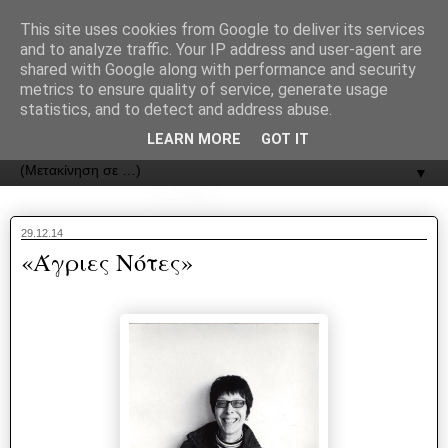
recJPp8XvMXop0y2Y7vHbTA_Phw
This site uses cookies from Google to deliver its services
and to analyze traffic. Your IP address and user-agent are
ΟΔΟΣ
shared with Google along with performance and security
metrics to ensure quality of service, generate usage
statistics, and to detect and address abuse.
Εφημερίδα της Καστοριάς | ODOS Newspaper of Castoria
LEARN MORE
GOT IT
▼
29.12.14
«Άγριες Νότες»