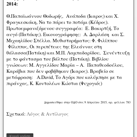
2014:
Θ.Παπαϊωάννου Θοδωρής, Ανάποδα (Ίκαρος) και Χ.
Φραγκεσκάκη, Να το πάρει το ποτάμι (Κέδρος).
Πρωτοεμφανιζόμενου συγγραφέα: Ε. Βακιρτζή, Το
αυγό (Πατάκης). Εικονογράφησης: Α. Δαρλάση και Σ.
Μιχαηλίδου Στέλλα. Μυθιστορήματος: Φ. Φιλίππου
Φίλιππος, Οι περιπέτειες της Ελεάννας στη
θάλασσα(Πατάκη) και Μ.Π. Λαμπαδαρίδου, Συνέντευξη
με το φάντασμα του βάλτου (Πατάκη). Βιβλίου
γνώσεων: Μ. Αγγελίδου Μαρία – Α. Παπαθεοδούλου,
Καράβια που δεν φοβήθηκαν (Ίκαρος). Βραβείο σε
μετάφραση: A.David, Το Αγόρι που κολύμπησε με τα
πιράνχας, Κ. Κοντολέων Κώστια (Ψυχογιός)
Δημοσιεύθηκε στην ΟΔΟ στις 9 Απριλίου 2015, αρ. φύλλου 783
Σχετικά:
Λόγος & Αντίλογος
Κοινή χρήση