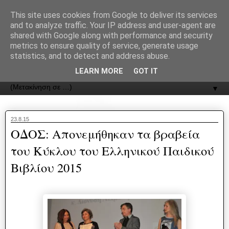
recJPp8XvMXop0y2Y7vHbTA_Phw
This site uses cookies from Google to deliver its services
and to analyze traffic. Your IP address and user-agent are
ΟΔΟΣ
shared with Google along with performance and security
metrics to ensure quality of service, generate usage
statistics, and to detect and address abuse.
Εφημερίδα της Καστοριάς | ODOS Newspaper of Castoria
LEARN MORE
GOT IT
▼
23.8.15
ΟΔΟΣ: Απονεμήθηκαν τα βραβεία
του Κύκλου του Ελληνικού Παιδικού
Βιβλίου 2015