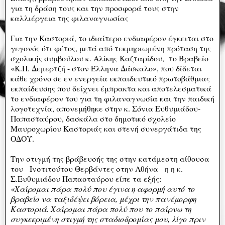
για τη δράση τους και την προσφορά τους στην
καλλιέργεια της φιλαναγνωσίας
Για την Καστοριά, το ιδιαίτερο ενδιαφέρον έγκειται στο
γεγονός ότι φέτος, μετά από τεκμηριωμένη πρόταση της
σχολικής συμβούλου κ. Αλίκης Καζταρίδου, το Βραβείο
«Κ.Π. Δεμερτζή - στον Έλληνα Δάσκαλο», που δίδεται
κάθε χρόνο σε εν ενεργεία εκπαιδευτικό πρωτοβάθμιας
εκπαίδευσης που δείχνει έμπρακτα και αποτελεσματικά
το ενδιαφέρον του για τη φιλαναγνωσία και την παιδική
λογοτεχνία, απονεμήθηκε στην κ. Σόνια Ευθυμιάδου-
Παπασταύρου, δασκάλα στο δημοτικό σχολείο
Μαυροχωρίου Καστοριάς και στενή συνεργάτιδα της
ΟΔΟΥ.
Την στιγμή της βράβευσής της στην κατάμεστη αίθουσα
του Ινστιτούτου Θερβάντες στην Αθήνα η η κ.
Σ.Ευθυμιάδου Παπασταύρου είπε τα εξής:
«Χαίρομαι πάρα πολύ που έγινα η αφορμή αυτό το
βραβείο να ταξιδέψει βόρεια, μέχρι την πανέμορφη
Καστοριά. Χαίρομαι πάρα πολύ που το παίρνω τη
συγκεκριμένη στιγμή της σταδιοδρομίας μου, λίγο πριν