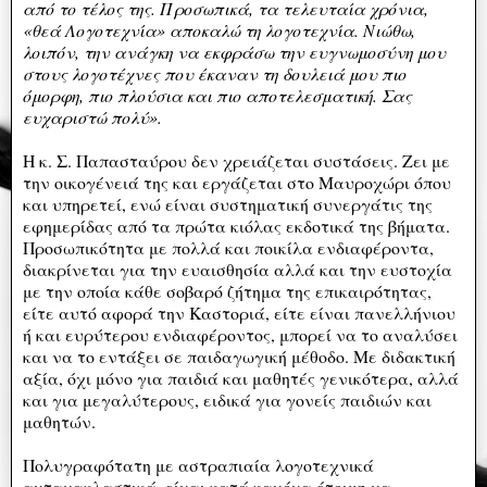
από το τέλος της. Προσωπικά, τα τελευταία χρόνια,
«θεά Λογοτεχνία» αποκαλώ τη λογοτεχνία. Νιώθω,
λοιπόν, την ανάγκη να εκφράσω την ευγνωμοσύνη μου
στους λογοτέχνες που έκαναν τη δουλειά μου πιο
όμορφη, πιο πλούσια και πιο αποτελεσματική. Σας
ευχαριστώ πολύ».
Η κ. Σ. Παπασταύρου δεν χρειάζεται συστάσεις. Ζει με
την οικογένειά της και εργάζεται στο Μαυροχώρι όπου
και υπηρετεί, ενώ είναι συστηματική συνεργάτις της
εφημερίδας από τα πρώτα κιόλας εκδοτικά της βήματα.
Προσωπικότητα με πολλά και ποικίλα ενδιαφέροντα,
διακρίνεται για την ευαισθησία αλλά και την ευστοχία
με την οποία κάθε σοβαρό ζήτημα της επικαιρότητας,
είτε αυτό αφορά την Καστοριά, είτε είναι πανελλήνιου
ή και ευρύτερου ενδιαφέροντος, μπορεί να το αναλύσει
και να το εντάξει σε παιδαγωγική μέθοδο. Με διδακτική
αξία, όχι μόνο για παιδιά και μαθητές γενικότερα, αλλά
και για μεγαλύτερους, ειδικά για γονείς παιδιών και
μαθητών.
Πολυγραφότατη με αστραπιαία λογοτεχνικά
αντανακλαστικά, είναι κατά κανόνα έτοιμη να