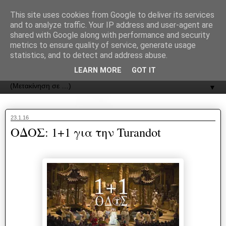
recJPp8XvMXop0y2Y7vHbTA_Phw
This site uses cookies from Google to deliver its services
and to analyze traffic. Your IP address and user-agent are
ΟΔΟΣ
shared with Google along with performance and security
metrics to ensure quality of service, generate usage
statistics, and to detect and address abuse.
Εφημερίδα της Καστοριάς | ODOS Newspaper of Castoria
LEARN MORE
GOT IT
▼
23.1.16
ΟΔΟΣ: 1+1 για την Turandot