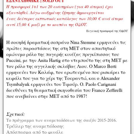
ΕΞΑΝΤΛΗΘΗΚΕ | SOLD OUT
Η προσφορά 1+1 των 20 εισιτηρίων (για 40 άτομα) έχει
εξαντληθεί. Λόγω αυξημένης ζήτησης δημιουργείται
ένας
δεύτερος εκπτωτικός κατάλογος των 10,00
€
ανά άτομο
αντί 15,00
€
μαζί με το κουπόνι της ΟΔΟΥ.
Ευγενική προσφορά της ΟΔΟΥ
Η σουηδή δραματική σοπράνο Nina Stemme ερμηνεύει τις
πρώτες παραστάσεις της στη ΜΕΤ στον απαιτητικό
ομώνυμο ρόλο της παγερής κινέζας πριγκίπισσας του
Puccini, με την Anita Hartig στο ντεμπούτο της στη ΜΕΤ με
τον ρόλο της αγγελικής σκλάβας Λιου. Ο Marco Berti
ερμηνεύει τον Καλάφ, τον ερωτευμένο που ρισκάρει το
κεφάλι του για το χέρι της Τουραντώ, και ο Alexander
Tsymbalyuk ερμηνεύει τον Τιμούρ. Ο. Paolo Carignani
διευθύνει τη θεαματική σκηνοθεσία του Franco Zeffirelli
που ανεβαίνει στην ΜΕΤ από το 1987!
Σχετικά:
Το πρόγραμμα των αναμεταδόσεων της σαιζόν 2015-2016.
Τρέϊλερ της αναμετάδοσης
Απόσπασμα από το φινάλε