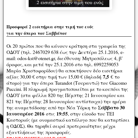
Προσφορά 2 εισιτήρια στην τιμή του ενός
για την όπερα του Σαββάτου
Οι 20 πρώτοι που θα κάνουν κράτηση στα γραφεία της
ΟΔΟΥ (τηλ. 2467029 638 έως την Δευτέρα 25.1.2016, e-
mail: odos-kst@otenet.gr, διεύθυνση: Μητροπόλεως 4, β’
όροφος, και μετά την 25.1.2016 στο τηλ. 6992259053
Μαρία Χριστοφορίδου) θα αποκτήσουν δύο εισιτήρια
7,5
αξίας 30,00 € στην τιμή των 15,00 € (δηλαδή
€ το
άτομο) για την όπερα Turandot (Τουραντώ) του Giacomo
Puccini. Η πληρωμή πραγματοποιείται με το κουπόνι της
ΟΔΟΥ (στα φύλλα 820 της Πέμπτης 21 Ιανουαρίου και
821 της Πέμπτης 28 Ιανουαρίου αντίστοιχα) την ημέρα
Σάββατο 30
της αναμετάδοσης από την Νέα Υόρκη το
Ιανουαρίου 2016
19:55
στις
, στην είσοδο του ΤΕΙ
Καστοριάς (με ονομαστικό κατάλογο που θα καταρτίσει
η ΟΔΟΣ). Θα τηρηθεί σειρά προτεραιότητας μέχρι
εξαντλήσεως της προσφοράς.