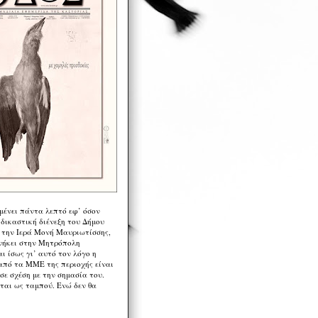
μένει πάντα λεπτό εφ’ όσον
 δικαστική διένεξη του Δήμου
 την Ιερά Μονή Μαυριωτίσσης,
νήκει στην Μητρόπολη
ι ίσως γι’ αυτό τον λόγο η
από τα ΜΜΕ της περιοχής είναι
σε σχέση με την σημασία του.
ται ως ταμπού. Ενώ δεν θα