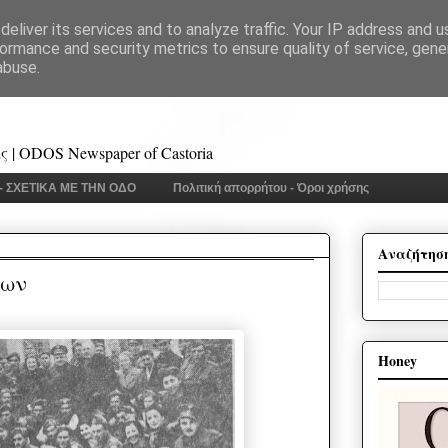
eliver its services and to analyze traffic. Your IP address and 
ormance and security metrics to ensure quality of service, gen
abuse.
 | ODOS Newspaper of Castoria
 - ΣΧΕΤΙΚΑ ΜΕ ΤΗΝ ΟΔΟ
Πολιτική απορρήτου - Όροι χρήσης
Αναζήτησ
ρων
Honey