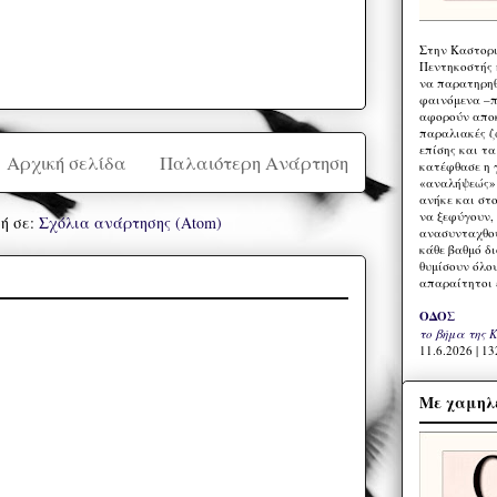
Στην Καστορι
Πεντηκοστής 
να παρατηρηθ
φαινόμενα –π
αφορούν αποκ
παραλιακές ζ
επίσης και τ
Αρχική σελίδα
Παλαιότερη Ανάρτηση
κατέφθασε η 
«αναλήψεώς» 
ανήκε και στ
να ξεφύγουν,
ή σε:
Σχόλια ανάρτησης (Atom)
ανασυνταχθού
κάθε βαθμό δ
θυμίσουν όλο
απαραίτητοι 
ΟΔΟΣ
το βήμα της 
11.6.2026 | 13
Με χαμηλέ