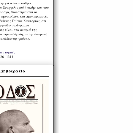
η φορά ανακοινώθηκε,
υ Ευαγγελισμού ή ακόμη και του
Πάσχα, που στήνονται οι
α αμνοερίφια, και προπαραμονές
Έκθεσης Γούνας Καστοριάς, ότι
ιγγιώδες πρόγραμμα
ης είναι στα σκαριά της
α την ενίσχυση, με όχι διαφανή
 κλάδου της γούνας.
Καστοριάς
26 | 1314
α Δημοκρατία