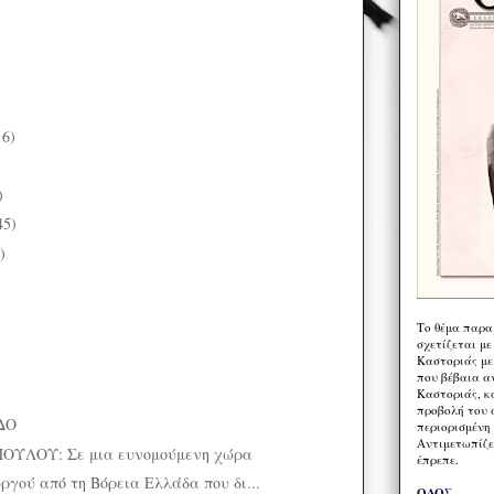
16)
)
)
45)
)
Το θέμα παρα
σχετίζεται με
Καστοριάς με
που βέβαια α
Καστοριάς, κα
προβολή του 
ΔΟ
περιορισμένη 
Αντιμετωπίζε
ΥΛΟΥ: Σε μια ευνομούμενη χώρα
έπρεπε.
ργού από τη Βόρεια Ελλάδα που δι...
ΟΔΟΣ