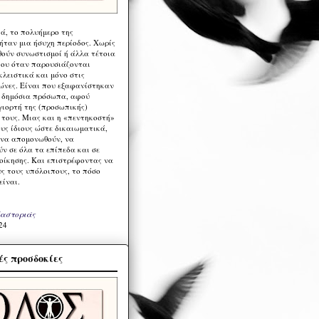
ά, το πολυήμερο της
ήταν μια ήσυχη περίοδος. Χωρίς
ούν συνωστισμοί ή άλλα τέτοια
ου όταν παρουσιάζονται
λειστικά και μόνο στις
ώνες. Είναι που εξαφανίστηκαν
α δημόσια πρόσωπα, αφού
γιορτή της (προσωπικής)
τους. Μιας και η «πεντηκοστή»
ους ίδιους ώστε δικαιωματικά,
 να απομονωθούν, να
ν σε όλα τα επίπεδα και σε
ιοίκησης. Και επιστρέφοντας να
υς τους υπόλοιπους, το πόσο
είναι.
Καστοριάς
24
ς προσδοκίες