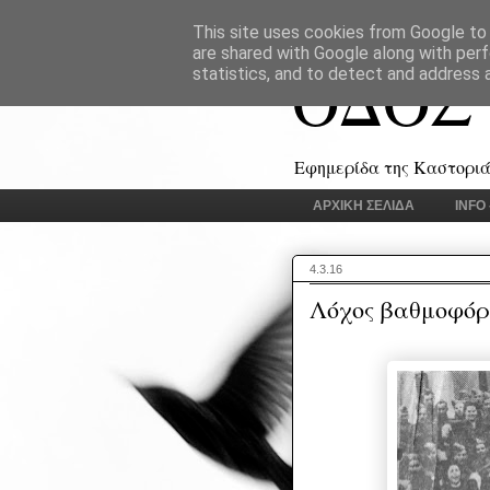
This site uses cookies from Google to d
are shared with Google along with perf
ΟΔΟΣ
statistics, and to detect and address 
Εφημερίδα της Καστοριάς
ΑΡΧΙΚΗ ΣΕΛΙΔΑ
INFO
4.3.16
Λόχος βαθμοφό