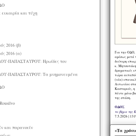
ΔΟ
 ευκαιρία και τύχη
ς 2016 (β)
Για την ΟΔΟ,
ς 2016 (α)
αμέσως μετά τ
ΟΥ-ΠΑΠΑΣΤΑΥΡΟΥ: Ηρωίδες του
δεύτερη επικ
κ. Μητσοτάκη,
δραματικές ε
ΟΥ-ΠΑΠΑΣΤΑΥΡΟΥ: Τα μνημονευμένα
τώρα αυταπόδ
(νέα) επανεκ
Αντωνίου στο
ΔΟ
Καστοριάς, η
πέντε μόνο β
της στάση.
Rousilvo
ΟΔΟΣ
το βήμα της 
7.5.2026 | 131
ν και παρανοείν
«Τα χρόνι
ναίων