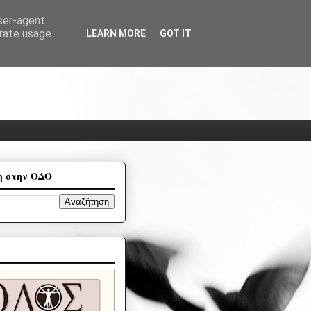
user-agent
erate usage
LEARN MORE
GOT IT
η στην ΟΔΟ