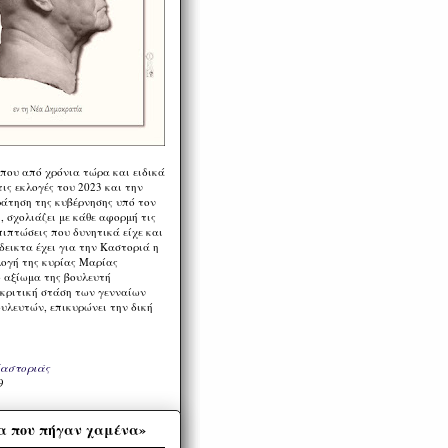
 που από χρόνια τώρα και ειδικά
ις εκλογές του 2023 και την
ράτηση της κυβέρνησης υπό τον
 σχολιάζει με κάθε αφορμή τις
πιπτώσεις που δυνητικά είχε και
εικτα έχει για την Καστοριά η
λογή της κυρίας Μαρίας
 αξίωμα της βουλευτή
 κριτική στάση των γενναίων
ουλευτών, επικυρώνει την δική
Καστοριάς
9
α που πήγαν χαμένα»