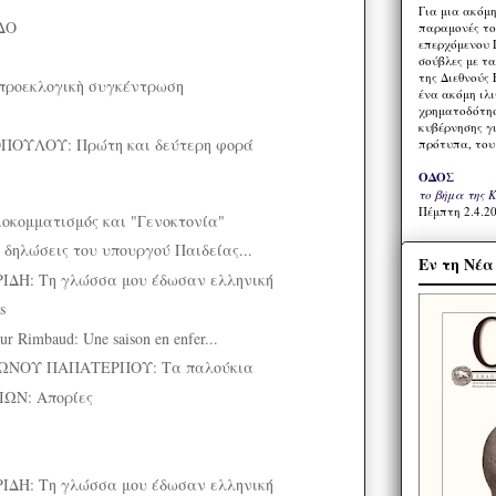
Για μια ακόμ
ΔΟ
παραμονές το
επερχόμενου 
σούβλες με τ
της Διεθνούς 
ροεκλογικὴ συγκέντρωση
ένα ακόμη ιλ
χρηματοδότησ
κυβέρνησης γι
ΠΟΥΛΟΥ: Πρώτη και δεύτερη φορά
πρότυπα, του
ΟΔΟΣ
το βήμα της 
Πέμπτη 2.4.20
οκομματισμός και "Γενοκτονία"
 δηλώσεις του υπουργού Παιδείας...
Εν τη Νέ
ΔΗ: Τη γλώσσα μου έδωσαν ελληνική
s
 Rimbaud: Une saison en enfer...
ΝΟΥ ΠΑΠΑΤΕΡΠΟΥ: Τα παλούκια
ΩΝ: Απορίες
ΔΗ: Τη γλώσσα μου έδωσαν ελληνική