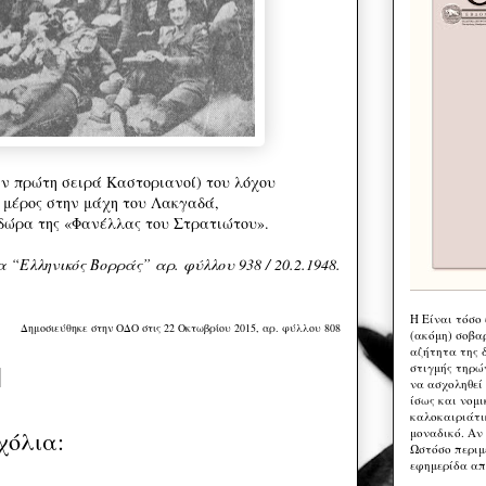
ην πρώτη σειρά Καστοριανοί) του λόχου
 μέρος στην μάχη του Λακγαδά,
δώρα της «Φανέλλας του Στρατιώτου».
 “Ελληνικός Βορράς” αρ. φύλλου 938 / 20.2.1948.
Η Eίναι τόσο
Δημοσιεύθηκε στην ΟΔΟ στις 22 Οκτωβρίου 2015, αρ. φύλλου 808
(ακόμη) σοβα
αζήτητα της 
στιγμής τηρώ
να ασχοληθεί
ίσως και νομι
καλοκαιριάτι
μοναδικό. Αν 
χόλια:
Ωστόσο περιμ
εφημερίδα απ