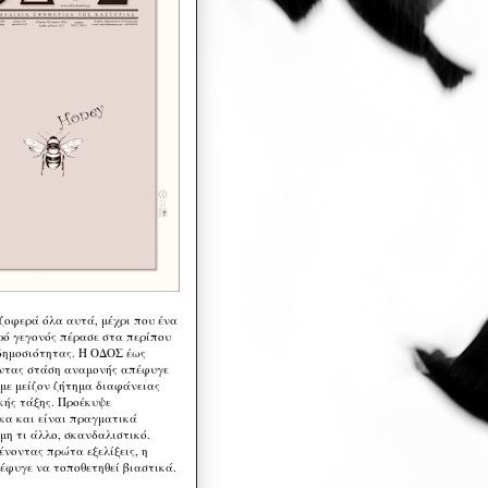
 ζοφερά όλα αυτά, μέχρι που ένα
ρό γεγονός πέρασε στα περίπου
δημοσιότητας. Η ΟΔΟΣ έως
ντας στάση αναμονής απέφυγε
 με μείζον ζήτημα διαφάνειας
κής τάξης. Προέκυψε
κα και είναι πραγματικά
μη τι άλλο, σκανδαλιστικό.
ένοντας πρώτα εξελίξεις, η
έφυγε να τοποθετηθεί βιαστικά.