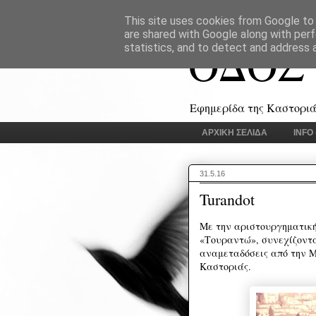
This site uses cookies from Google to d
are shared with Google along with perf
ΟΔΟΣ
statistics, and to detect and address 
Εφημερίδα της Καστοριάς
ΑΡΧΙΚΗ ΣΕΛΙΔΑ
INFO
31.5.16
Turandot
Με την αριστουργηματική
«Τουραντώ», συνεχίζονται
αναμεταδόσεις από την Μ
Καστοριάς.