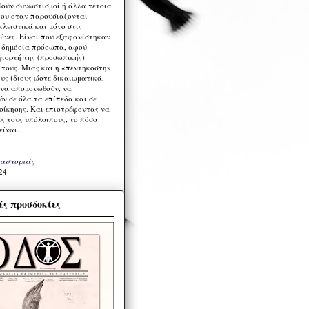
ούν συνωστισμοί ή άλλα τέτοια
ου όταν παρουσιάζονται
λειστικά και μόνο στις
ώνες. Είναι που εξαφανίστηκαν
α δημόσια πρόσωπα, αφού
γιορτή της (προσωπικής)
τους. Μιας και η «πεντηκοστή»
ους ίδιους ώστε δικαιωματικά,
 να απομονωθούν, να
ν σε όλα τα επίπεδα και σε
ιοίκησης. Και επιστρέφοντας να
υς τους υπόλοιπους, το πόσο
είναι.
Καστοριάς
24
ς προσδοκίες