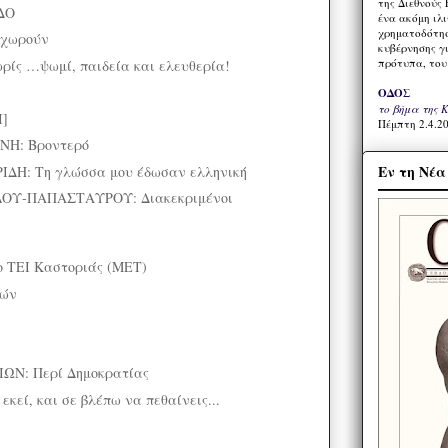
της Διεθνούς 
ΔΟ
ένα ακόμη ιλ
χρηματοδότησ
 χωρούν
κυβέρνησης γι
πρότυπα, του
ίς …ψωμί, παιδεία και ελευθερία!
ΟΔΟΣ
το βήμα της 
I]
Πέμπτη 2.4.20
Η: Βροντερό
Εν τη Νέ
ΔΗ: Τη γλώσσα μου έδωσαν ελληνική
ΟΥ-ΠΑΠΑΣΤΑΥΡΟΥ: Διακεκριμένοι
το ΤΕΙ Καστοριάς (ΜΕΤ)
ιών
ΩΝ: Περί Δημοκρατίας
εκεί, και σε βλέπω να πεθαίνεις...