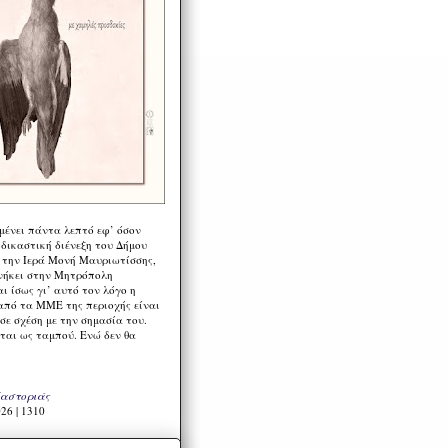
μένει πάντα λεπτό εφ’ όσον
 δικαστική διένεξη του Δήμου
 την Ιερά Μονή Μαυριωτίσσης,
νήκει στην Μητρόπολη
ι ίσως γι’ αυτό τον λόγο η
από τα ΜΜΕ της περιοχής είναι
σε σχέση με την σημασία του.
ται ως ταμπού. Ενώ δεν θα
Καστοριάς
26 | 1310