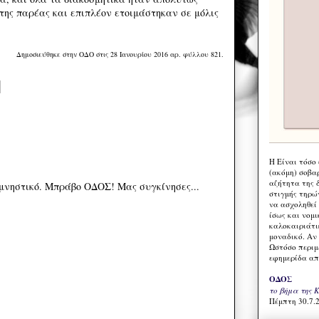
της παρέας και επιπλέον ετοιμάστηκαν σε μόλις
Δημοσιεύθηκε στην ΟΔΟ στις 28 Ιανουρίου 2016 αρ. φύλλου 821.
Η Eίναι τόσο
(ακόμη) σοβα
αζήτητα της 
μνηστικό. Μπράβο ΟΔΟΣ! Μας συγκίνησες...
στιγμής τηρώ
να ασχοληθεί
ίσως και νομι
καλοκαιριάτι
μοναδικό. Αν 
Ωστόσο περιμ
εφημερίδα απ
ΟΔΟΣ
το βήμα της 
Πέμπτη 30.7.2