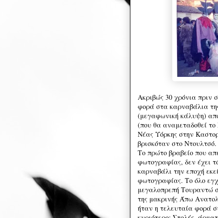
Ακριβώς 30 χρόνια πριν 
φορά στα καρναβάλια της
(μεγαφωνική κάλυψη) από
(που θα αναμεταδοθεί το
Νέας Υόρκης στην Καστορι
βρισκόταν στο Ντουλτσό.
Το πρώτο βραβείο που απ
φωτογραφίας, δεν έχει τ
καρναβάλι την εποχή εκεί
φωτογραφίας. Το όλο εγχ
μεγαλοπρεπή Τουραντώ σ
της μακρινής Άπω Ανατολή
ήταν η τελευταία φορά σ
κυριότερο: Στολές, άρμα