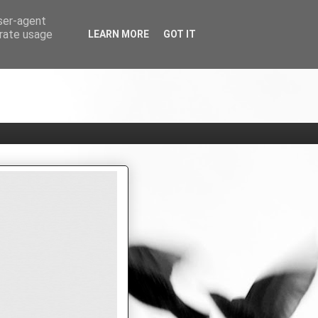
user-agent
erate usage
LEARN MORE
GOT IT