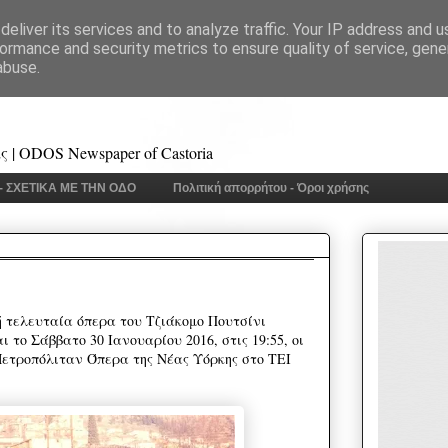
eliver its services and to analyze traffic. Your IP address and 
ormance and security metrics to ensure quality of service, gen
abuse.
 | ODOS Newspaper of Castoria
 - ΣΧΕΤΙΚΑ ΜΕ ΤΗΝ ΟΔΟ
Πολιτική απορρήτου - Όροι χρήσης
 τελευταία όπερα του Τζιάκομο Πουτσίνι
 το Σάββατο 30 Ιανουαρίου 2016, στις 19:55, οι
ετροπόλιταν Όπερα της Νέας Υόρκης στο ΤΕΙ