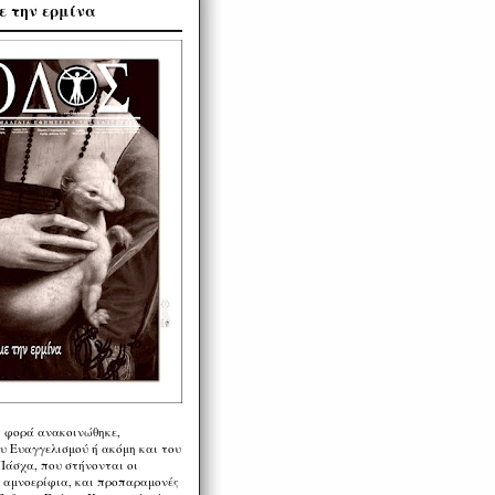
ε την ερμίνα
η φορά ανακοινώθηκε,
υ Ευαγγελισμού ή ακόμη και του
Πάσχα, που στήνονται οι
α αμνοερίφια, και προπαραμονές