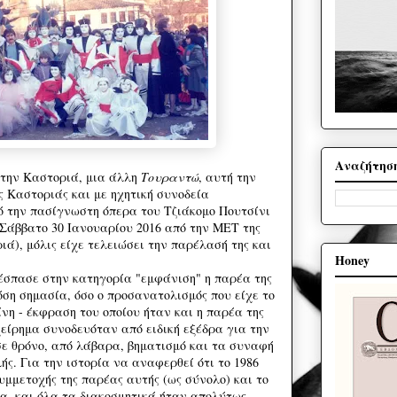
Αναζήτησ
στην Καστοριά, μια άλλη
Τουραντώ
, αυτή την
 Καστοριάς και με ηχητική συνοδεία
 την πασίγνωστη όπερα του Τζιάκομο Πουτσίνι
 Σάββατο 30 Ιανουαρίου 2016 από την ΜΕΤ της
ά), μόλις είχε τελειώσει την παρέλασή της και
Honey
έσπασε στην κατηγορία "εμφάνιση" η παρέα της
όση σημασία, όσο ο προσανατολισμός που είχε το
νη - έκφραση του οποίου ήταν και η παρέα της
είρημα συνοδευόταν από ειδική εξέδρα για την
ε θρόνο, από λάβαρα, βηματισμό και τα συναφή
ς. Για την ιστορία να αναφερθεί ότι το 1986
υμμετοχής της παρέας αυτής (ως σύνολο) και το
τα, και όλα τα διακοσμητικά ήταν απολύτως