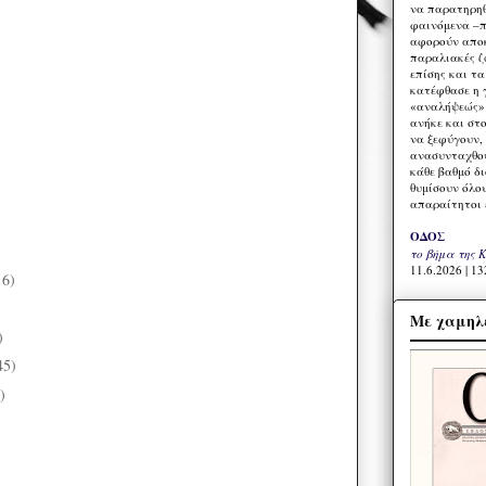
να παρατηρηθ
φαινόμενα –π
αφορούν αποκ
παραλιακές ζ
επίσης και τ
κατέφθασε η 
«αναλήψεώς» 
ανήκε και στ
να ξεφύγουν,
ανασυνταχθού
κάθε βαθμό δ
θυμίσουν όλο
απαραίτητοι 
ΟΔΟΣ
το βήμα της 
11.6.2026 | 13
16)
)
Με χαμηλέ
)
45)
)