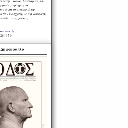
Έκθεσης Γούνας Καστοριάς, ότι
ιγγιώδες πρόγραμμα
ης είναι στα σκαριά της
α την ενίσχυση, με όχι διαφανή
 κλάδου της γούνας.
Καστοριάς
26 | 1314
α Δημοκρατία