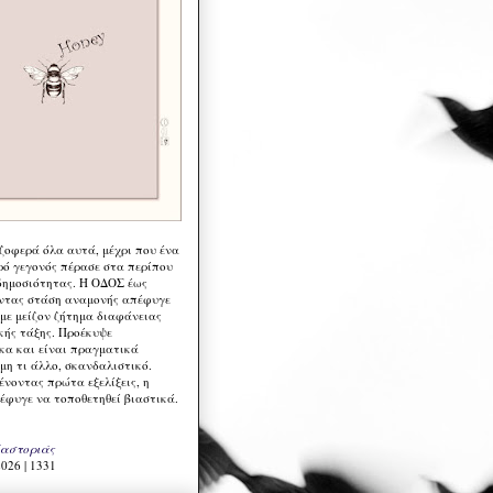
 ζοφερά όλα αυτά, μέχρι που ένα
ρό γεγονός πέρασε στα περίπου
δημοσιότητας. Η ΟΔΟΣ έως
ντας στάση αναμονής απέφυγε
 με μείζον ζήτημα διαφάνειας
κής τάξης. Προέκυψε
κα και είναι πραγματικά
μη τι άλλο, σκανδαλιστικό.
ένοντας πρώτα εξελίξεις, η
έφυγε να τοποθετηθεί βιαστικά.
Καστοριάς
026 | 1331