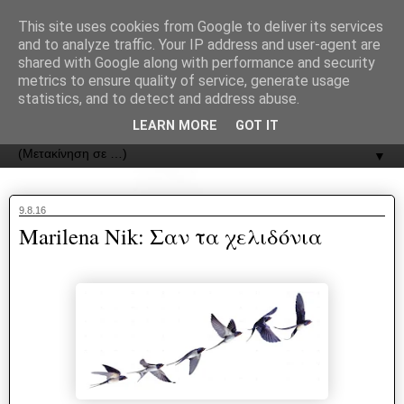
recJPp8XvMXop0y2Y7vHbTA_Phw
This site uses cookies from Google to deliver its services
and to analyze traffic. Your IP address and user-agent are
ΟΔΟΣ
shared with Google along with performance and security
metrics to ensure quality of service, generate usage
statistics, and to detect and address abuse.
Εφημερίδα της Καστοριάς | ODOS Newspaper of Castoria
LEARN MORE
GOT IT
▼
9.8.16
Marilena Nik: Σαν τα χελιδόνια