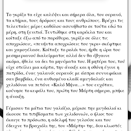
Το γκρίζο τα είχε καλύψει και σήμερα όλα, τον ουρανό,
τα κτήρια, τους δρόμους και τους ανθρώπους. Βρέχει τις
τελευταίες μέρες καθόλου ασυνήθιστο σε τούτα εδώ τα
μέρη, στη ξενιτιά. Τεντώθηκε στη καρέκλα του και
κοίταξε έξω από το παράθυρο, γκρίζο σε όλες τις
αποχρώσεις, «πενήντα αποχρώσεις του γκρι» σκέφτηκε
και χαμογέλασε. Κοίταξε το ρολόι του, ήρθε η ώρα του
μεσημεριανού διαλείμματος αλλά δεν θα έβγαινε
ακόμα, ήθελε να δει τα μηνύματα του. Η μητέρα του, τού
είχε στείλει μια κάρτα, την άνοιξε και η οθόνη έγινε η
πατρίδα, ένας γαλανός ουρανός με άσπρα συννεφάκια
σαν βαμβάκι, ένα ανθισμένο κλαδί αμυγδαλιάς και
χελιδόνια να πετάνε «Καλό Μήνα…» του ευχόταν,
κούνησε το κεφάλι του, πρώτη του Μάρτη σήμερα, μπήκε
η άνοιξη.
Γέμισαν τα μάτια του γαλάζιο, μύρισε την μυγδαλιά κι
άκουσε τα τιτιβίσματα των χελιδονιών, ο ήλιος του
έκαιγε το πρόσωπο, η αδελφή του γελούσε και του
έδειχνε το βραχιόλι της, τον «Μάρτη» της, δυο κλωστές