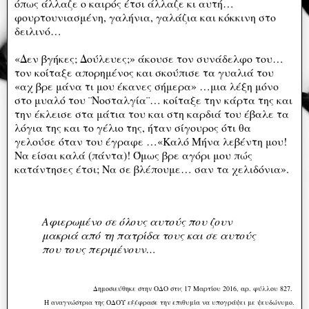
όπως άλλαζε ο καιρός έτσι άλλαζε κι αυτή…
φουρτουνιασμένη, γαλήνια, γαλάζια και κόκκινη στο
δειλινό…
«Δεν βγήκες; Δούλευες;» άκουσε τον συνάδελφο του…
τον κοίταξε απορημένος και σκούπισε τα γυαλιά του
«αχ βρε μάνα τι μου έκανες σήμερα» …μια λέξη μόνο
στο μυαλό του ¨Νοσταλγία¨… κοίταξε την κάρτα της και
την έκλεισε στα μάτια του και στη καρδιά του έβαλε τα
λόγια της και το γέλιο της, ήταν σίγουρος ότι θα
γελούσε όταν του έγραφε …«Καλό Μήνα λεβέντη μου!
Να είσαι καλά (πάντα)! Όμως βρε αγόρι μου πώς
κατάντησες έτσι; Να σε βλέπουμε… σαν τα χελιδόνια».
Αφιερωμένο σε όλους αυτούς που ζουν
μακριά από τη πατρίδα τους και σε αυτούς
που τους περιμένουν…
Δημοσιεύθηκε στην ΟΔΟ στις 17 Μαρτίου 2016, αρ. φύλλου 827.
Η αναγνώστρια της ΟΔΟΥ εξέφρασε την επιθυμία να υπογράψει με ψευδώνυμο.