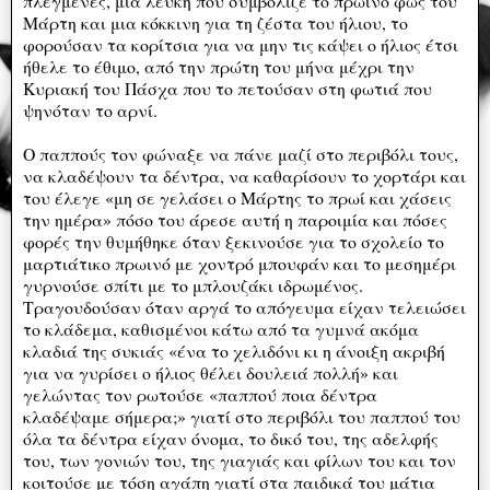
πλεγμένες, μια λευκή που συμβόλιζε το πρωινό φως του
Μάρτη και μια κόκκινη για τη ζέστα του ήλιου, το
φορούσαν τα κορίτσια για να μην τις κάψει ο ήλιος έτσι
ήθελε το έθιμο, από την πρώτη του μήνα μέχρι την
Κυριακή του Πάσχα που το πετούσαν στη φωτιά που
ψηνόταν το αρνί.
Ο παππούς τον φώναξε να πάνε μαζί στο περιβόλι τους,
να κλαδέψουν τα δέντρα, να καθαρίσουν το χορτάρι και
του έλεγε «μη σε γελάσει ο Μάρτης το πρωί και χάσεις
την ημέρα» πόσο του άρεσε αυτή η παροιμία και πόσες
φορές την θυμήθηκε όταν ξεκινούσε για το σχολείο το
μαρτιάτικο πρωινό με χοντρό μπουφάν και το μεσημέρι
γυρνούσε σπίτι με το μπλουζάκι ιδρωμένος.
Τραγουδούσαν όταν αργά το απόγευμα είχαν τελειώσει
το κλάδεμα, καθισμένοι κάτω από τα γυμνά ακόμα
κλαδιά της συκιάς «ένα το χελιδόνι κι η άνοιξη ακριβή
για να γυρίσει ο ήλιος θέλει δουλειά πολλή» και
γελώντας τον ρωτούσε «παππού ποια δέντρα
κλαδέψαμε σήμερα;» γιατί στο περιβόλι του παππού του
όλα τα δέντρα είχαν όνομα, το δικό του, της αδελφής
του, των γονιών του, της γιαγιάς και φίλων του και τον
κοιτούσε με τόση αγάπη γιατί στα παιδικά του μάτια