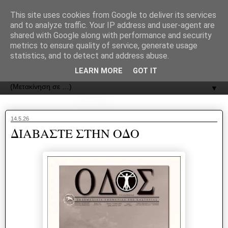
recJPp8XvMXop0y2Y7vHbTA_Phw
This site uses cookies from Google to deliver its services
and to analyze traffic. Your IP address and user-agent are
ΟΔΟΣ
shared with Google along with performance and security
metrics to ensure quality of service, generate usage
statistics, and to detect and address abuse.
Εφημερίδα της Καστοριάς | ODOS Newspaper of Castoria
LEARN MORE
GOT IT
▼
14.5.26
ΔΙΑΒΑΣΤΕ ΣΤΗΝ ΟΔΟ