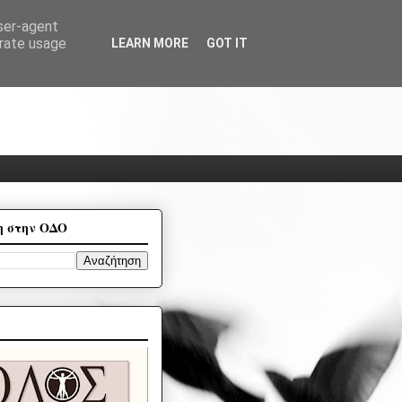
user-agent
erate usage
LEARN MORE
GOT IT
η στην ΟΔΟ