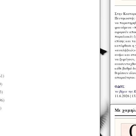
Στην Καστορι
Πεντηκοστής 
να παρατηρηθ
φαινόμενα –π
αφορούν αποκ
παραλιακές ζ
επίσης και τ
κατέφθασε η 
«αναλήψεώς» 
ανήκε και στ
να ξεφύγουν,
ανασυνταχθού
κάθε βαθμό δ
θυμίσουν όλο
61)
απαραίτητοι 
9)
ΟΔΟΣ
το βήμα της 
3)
11.6.2026 | 13
96)
)
Με χαμηλέ