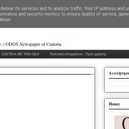
eliver its services and to analyze traffic. Your IP address and 
ormance and security metrics to ensure quality of service, gen
abuse.
 | ODOS Newspaper of Castoria
 - ΣΧΕΤΙΚΑ ΜΕ ΤΗΝ ΟΔΟ
Πολιτική απορρήτου - Όροι χρήσης
Αναζήτησ
Honey