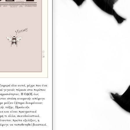
 ζοφερά όλα αυτά, μέχρι που ένα
ρό γεγονός πέρασε στα περίπου
δημοσιότητας. Η ΟΔΟΣ έως
ντας στάση αναμονής απέφυγε
 με μείζον ζήτημα διαφάνειας
κής τάξης. Προέκυψε
κα και είναι πραγματικά
μη τι άλλο, σκανδαλιστικό.
ένοντας πρώτα εξελίξεις, η
έφυγε να τοποθετηθεί βιαστικά.