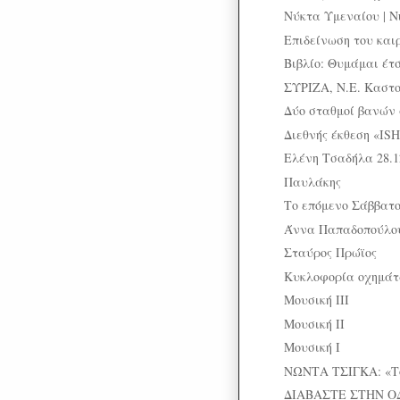
Νύκτα Υμεναίου | Nu
Επιδείνωση του και
Βιβλίο: Θυμάμαι έτ
ΣΥΡΙΖΑ, Ν.Ε. Καστορ
Δύο σταθμοί βανών
Διεθνής έκθεση «ISH
Ελένη Τσαδήλα 28.12
Παυλάκης
Το επόμενο Σάββατο
Άννα Παπαδοπούλο
Σταύρος Πρώϊος
Κυκλοφορία οχημά
Μουσική III
Μουσική II
Μουσική I
ΝΩΝΤΑ ΤΣΙΓΚΑ: «Τo
ΔΙΑΒΑΣΤΕ ΣΤΗΝ Ο