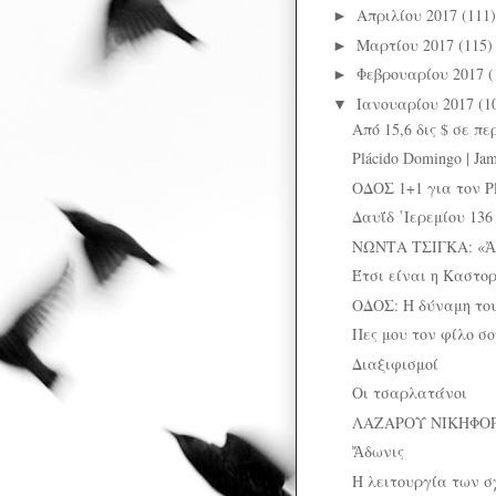
Απριλίου 2017
(111)
►
Μαρτίου 2017
(115)
►
Φεβρουαρίου 2017
(
►
Ιανουαρίου 2017
(1
▼
Από 15,6 δις $ σε πε
Plácido Domingo | Ja
ΟΔΟΣ 1+1 για τον P
Δαυΐδ ῾Ιερεμίου 13
ΝΩΝΤΑ ΤΣΙΓΚΑ: «Ἀρα
Έτσι είναι η Καστο
ΟΔΟΣ: H δύναμη το
Πες μου τον φίλο σ
Διαξιφισμοί
Οι τσαρλατάνοι
ΛΑΖΑΡΟΥ ΝΙΚΗΦΟΡΙ
Ἄδωνις
Η λειτουργία των 