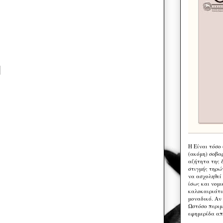
Η Eίναι τόσο
(ακόμη) σοβα
αζήτητα της 
στιγμής τηρώ
να ασχοληθεί
ίσως και νομι
καλοκαιριάτι
μοναδικό. Αν 
Ωστόσο περιμ
εφημερίδα απ