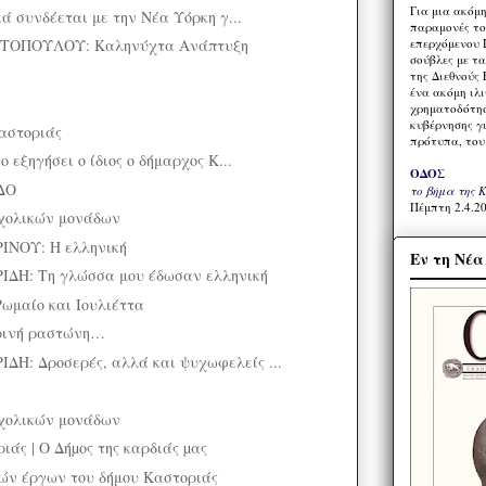
Για μια ακόμ
ιά συνδέεται με την Νέα Υόρκη γ...
παραμονές το
ΥΤΟΠΟΥΛΟΥ: Καληνύχτα Ανάπτυξη
επερχόμενου 
σούβλες με τ
της Διεθνούς 
ένα ακόμη ιλ
χρηματοδότησ
κυβέρνησης γι
αστοριάς
πρότυπα, του
 εξηγήσει ο ίδιος ο δήμαρχος Κ...
ΟΔΟΣ
ΔΟ
το βήμα της 
Πέμπτη 2.4.20
σχολικών μονάδων
ΝΟΥ: Η ελληνική
Εν τη Νέ
ΔΗ: Τη γλώσσα μου έδωσαν ελληνική
Ρωμαίο και Ιουλιέττα
θερινή ραστώνη…
Η: Δροσερές, αλλά και ψυχωφελείς ...
σχολικών μονάδων
άς | Ο Δήµος της καρδιάς µας
ών έργων του δήμου Καστοριάς