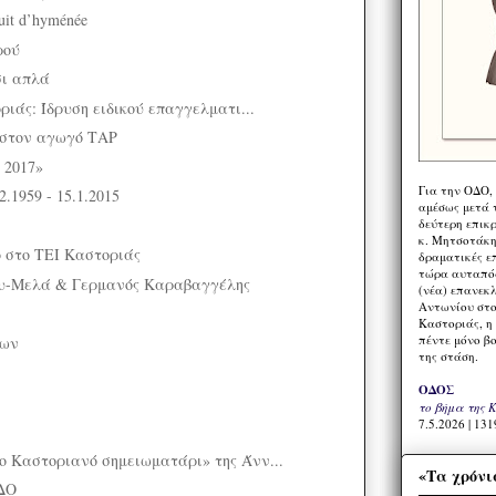
it d’hyménée
ρού
σι απλά
ιάς: Ίδρυση ειδικού επαγγελματι...
 στον αγωγό ΤΑΡ
 2017»
Για την ΟΔΟ,
.1959 - 15.1.2015
αμέσως μετά τ
δεύτερη επικ
κ. Μητσοτάκη,
 στο ΤΕΙ Καστοριάς
δραματικές ε
τώρα αυταπόδ
υ-Μελά & Γερμανός Καραβαγγέλης
(νέα) επανεκ
Αντωνίου στο
Καστοριάς, η
πέντε μόνο β
των
της στάση.
ΟΔΟΣ
το βήμα της 
7.5.2026 | 131
 Καστοριανό σημειωματάρι» της Άνν...
«Τα χρόνι
ΔΟ