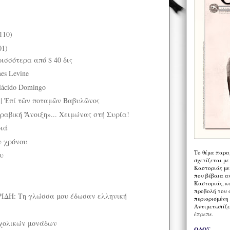
110)
01)
ρισσότερα από $ 40 δις
mes Levine
lácido Domingo
6 | Ἐπί τῶν ποταμῶν Βαβυλῶνος
βική Ἄνοιξη»... Χειμώνας στή Συρία!
ριά
υ χρόνου
Το θέμα παρα
ου
σχετίζεται με
Καστοριάς με
που βέβαια α
Καστοριάς, κα
προβολή του 
ΔΗ: Τη γλώσσα μου έδωσαν ελληνική
περιορισμένη 
Αντιμετωπίζε
έπρεπε.
σχολικών μονάδων
ΟΔΟΣ