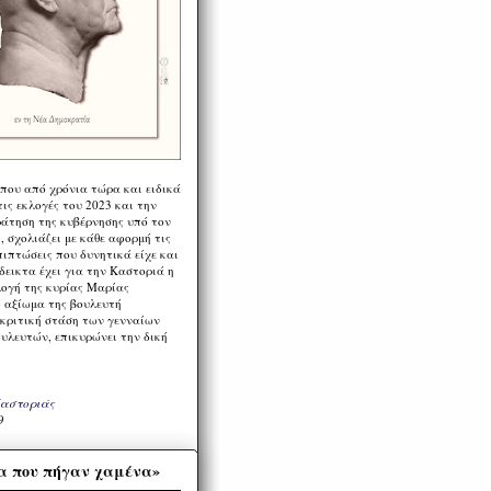
 που από χρόνια τώρα και ειδικά
ις εκλογές του 2023 και την
ράτηση της κυβέρνησης υπό τον
 σχολιάζει με κάθε αφορμή τις
πιπτώσεις που δυνητικά είχε και
εικτα έχει για την Καστοριά η
λογή της κυρίας Μαρίας
 αξίωμα της βουλευτή
 κριτική στάση των γενναίων
ουλευτών, επικυρώνει την δική
Καστοριάς
9
α που πήγαν χαμένα»