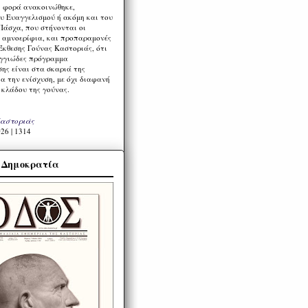
η φορά ανακοινώθηκε,
υ Ευαγγελισμού ή ακόμη και του
Πάσχα, που στήνονται οι
α αμνοερίφια, και προπαραμονές
Έκθεσης Γούνας Καστοριάς, ότι
ιγγιώδες πρόγραμμα
ης είναι στα σκαριά της
α την ενίσχυση, με όχι διαφανή
 κλάδου της γούνας.
Καστοριάς
26 | 1314
α Δημοκρατία