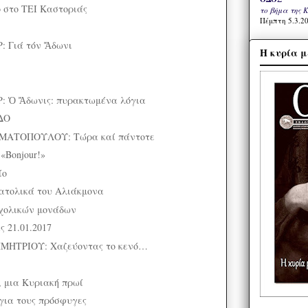
 στο ΤΕΙ Καστοριάς
το βήμα της 
Πέμπτη 5.3.20
 Γιά τόν Ἄδωνι
Η κυρία μ
 Ὁ Ἄδωνις: πυρακτωμένα λόγια
ΔΟ
ΑΤΟΠΟΥΛΟΥ: Τώρα καί πάντοτε
«Bonjour!»
ίο
νατολικά του Αλιάκμονα
σχολικών μονάδων
 21.01.2017
ΗΤΡΙΟΥ: Χαζεύοντας το κενό…
 μια Κυριακή πρωί
 για τους πρόσφυγες