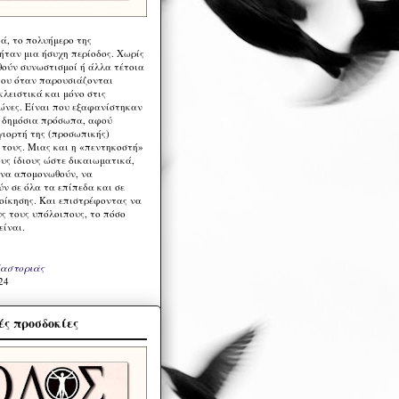
ά, το πολυήμερο της
ήταν μια ήσυχη περίοδος. Χωρίς
ούν συνωστισμοί ή άλλα τέτοια
ου όταν παρουσιάζονται
λειστικά και μόνο στις
ώνες. Είναι που εξαφανίστηκαν
α δημόσια πρόσωπα, αφού
γιορτή της (προσωπικής)
τους. Μιας και η «πεντηκοστή»
ους ίδιους ώστε δικαιωματικά,
 να απομονωθούν, να
ν σε όλα τα επίπεδα και σε
ιοίκησης. Και επιστρέφοντας να
υς τους υπόλοιπους, το πόσο
είναι.
Καστοριάς
24
ς προσδοκίες