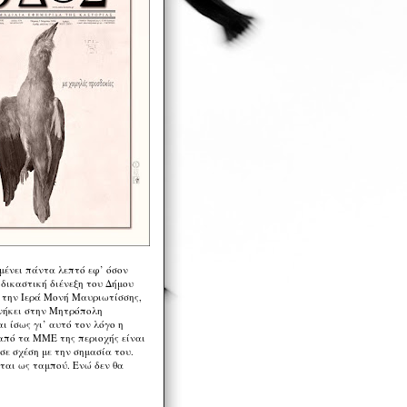
μένει πάντα λεπτό εφ’ όσον
 δικαστική διένεξη του Δήμου
 την Ιερά Μονή Μαυριωτίσσης,
νήκει στην Μητρόπολη
ι ίσως γι’ αυτό τον λόγο η
από τα ΜΜΕ της περιοχής είναι
σε σχέση με την σημασία του.
ται ως ταμπού. Ενώ δεν θα