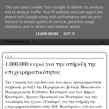
recJPp8XvMXop0y2Y7vHbTA_Phw
This site uses cookies from Google to deliver its services
and to analyze traffic. Your IP address and user-agent are
ΟΔΟΣ
shared with Google along with performance and security
metrics to ensure quality of service, generate usage
statistics, and to detect and address abuse.
Εφημερίδα της Καστοριάς | ODOS Newspaper of Castoria
LEARN MORE
GOT IT
▼
6.5.21
1.000.000 ευρώ για την στήριξη της
επιχειρηματικότητας
Την έγκριση του σχεδίου και των όρων προγραμματικής
σύμβασης μεταξύ της Περιφέρειας Δυτικής Μακεδονίας -
Περιφερειακής Ενότητας Καστοριάς και των Δήμων
Καστοριάς, Άργους Ορεστικού και Νεστορίου για την
υλοποίηση του έργου «Υποδομές για την στήριξη της
επιχειρηματικότητας στην Π.Ε. Καστοριάς», έπειτα από