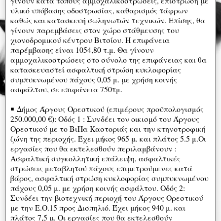
γίνουν κατά τόπους αμμοχαλικοστρώσεις, επίστρωση με
υλικό υπόβασης οδοστρωσίας, καθαρισμός τάφρων
καθώς και κατασκευή σωληνωτών τεχνικών. Επίσης, θα
γίνουν παρεμβάσεις στον χώρο στάθμευσης του
χιονοδρομικού κέντρου Βιτσίου. Η επιφάνεια
παρέμβασης είναι 1054,80 τ.μ. Θα γίνουν
αμμοχαλικοστρώσεις στο σύνολο της επιφάνειας και θα
κατασκευαστεί ασφαλτική στρώση κυκλοφορίας
συμπυκνωμένου πάχους 0,05 μ. με χρήση κοινής
ασφάλτου, σε επιφάνεια 750τμ.
￭ Δήμος Άργους Ορεστικού (επιμέρους προϋπολογισμός
250.000,00 €): Οδός 1 : Συνδέει τον οικισμό του Άργους
Ορεστικού με το ΒιΠα Καστοριάς και την κτηνοτροφική
ζώνη της περιοχής. Έχει μήκος 965 μ. και πλάτος 5.5 μ.Οι
εργασίες που θα εκτελεσθούν περιλαμβάνουν :
Ασφαλτική συγκολλητική επάλειψη, ασφαλτικές
στρώσεις μεταβλητού πάχους επιμετρούμενες κατά
βάρος, ασφαλτική στρώση κυκλοφορίας συμπυκνωμένου
πάχους 0,05 μ. με χρήση κοινής ασφάλτου. Οδός 2:
Συνδέει την βιοτεχνική περιοχή του Άργους Ορεστικού
με την Ε.Ο.15 προς Δισπηλιό. Έχει μήκος 940 μ. και
πλάτος 7,5 μ. Οι εργασίες που θα εκτελεσθούν