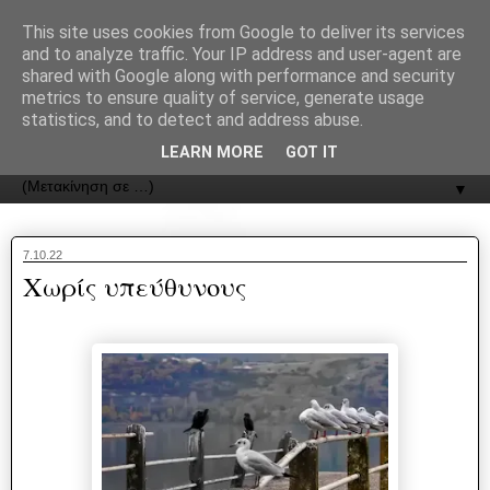
recJPp8XvMXop0y2Y7vHbTA_Phw
This site uses cookies from Google to deliver its services
and to analyze traffic. Your IP address and user-agent are
ΟΔΟΣ
shared with Google along with performance and security
metrics to ensure quality of service, generate usage
statistics, and to detect and address abuse.
Εφημερίδα της Καστοριάς | ODOS Newspaper of Castoria
LEARN MORE
GOT IT
▼
7.10.22
Χωρίς υπεύθυνους