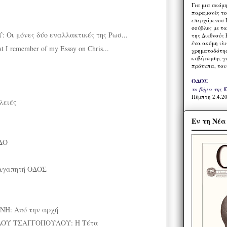
Για μια ακόμ
παραμονές το
επερχόμενου 
σούβλες με τ
ι μόνες δύο εναλλακτικές της Ρωσ...
της Διεθνούς 
ένα ακόμη ιλ
I remember of my Essay on Chris...
χρηματοδότησ
κυβέρνησης γι
πρότυπα, του
ΟΔΟΣ
το βήμα της 
Πέμπτη 2.4.20
λειές
Εν τη Νέ
ΔΟ
Αγαπητή ΟΔΟΣ
Η: Από την αρχή
ΟΥ ΤΣΑΓΓΟΠΟΥΛΟΥ: Η Τέτα