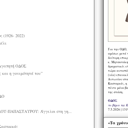
 (1926- 2022)
μέλι
Για την ΟΔΟ,
αμέσως μετά τ
δεύτερη επικ
κ. Μητσοτάκη,
Αγαπητή ΟΔΟΣ
δραματικές ε
τώρα αυταπόδ
 και η γονιμότητά του”
(νέα) επανεκ
Αντωνίου στο
Καστοριάς, η
πέντε μόνο β
της στάση.
ΔΟ
ΟΔΟΣ
το βήμα της 
7.5.2026 | 131
Υ-ΠΑΠΑΣΤΑΥΡΟΥ: Άγγελοι στη γη...
«Τα χρόνι
Καστοριάς