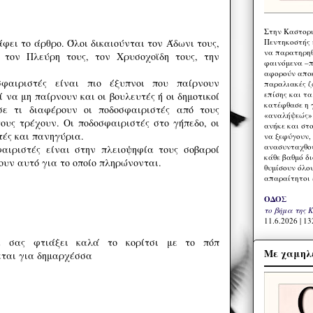
Στην Καστορι
Πεντηκοστής 
φει το άρθρο. Όλοι δικαιούνται τον Άδωνι τους,
να παρατηρηθ
, τον Πλεύρη τους, τον Χρυσοχοϊδη τους, την
φαινόμενα –π
αφορούν αποκ
σφαιριστές είναι πιο έξυπνοι που παίρνουν
παραλιακές ζ
επίσης και τ
 να μη παίρνουν και οι βουλευτές ή οι δημοτικοί
κατέφθασε η 
σε τι διαφέρουν οι ποδοσφαιριστές από τους
«αναλήψεώς» 
τους τρέχουν. Οι ποδοσφαιριστές στο γήπεδο, οι
ανήκε και στ
τές και πανηγύρια.
να ξεφύγουν,
ανασυνταχθού
αιριστές είναι στην πλειοψηφία τους σοβαροί
κάθε βαθμό δ
ουν αυτό για το οποίο πληρώνονται.
θυμίσουν όλο
απαραίτητοι 
ΟΔΟΣ
το βήμα της 
11.6.2026 | 13
 σας φτιάξει καλά το κορίτσι με το πόπ
Με χαμηλέ
φεται για δημαρχέσσα