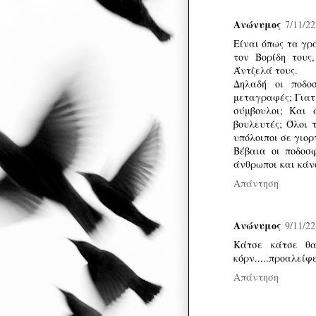
Ανώνυμος
7/11/22
Είναι όπως τα γρά
τον Βορίδη τους
Άντζελά τους.
Δηλαδή οι ποδο
μεταγραφές; Γιατί
σύμβουλοι; Και 
βουλευτές; Όλοι 
υπόλοιποι σε γιορ
Βέβαια οι ποδοσφ
άνθρωποι και κάν
Απάντηση
Ανώνυμος
9/11/22
Κάτσε κάτσε θα
κόρν.....προαλεί
Απάντηση