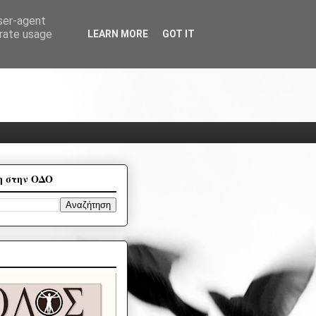
user-agent
erate usage
LEARN MORE
GOT IT
η στην ΟΔΟ