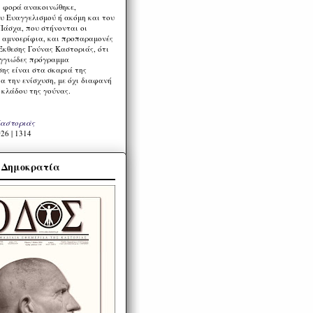
η φορά ανακοινώθηκε,
υ Ευαγγελισμού ή ακόμη και του
Πάσχα, που στήνονται οι
α αμνοερίφια, και προπαραμονές
Έκθεσης Γούνας Καστοριάς, ότι
ιγγιώδες πρόγραμμα
ης είναι στα σκαριά της
α την ενίσχυση, με όχι διαφανή
 κλάδου της γούνας.
Καστοριάς
26 | 1314
α Δημοκρατία