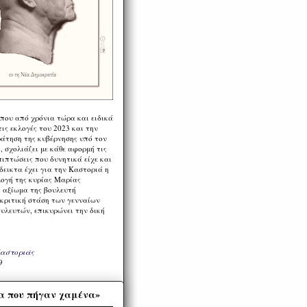
 που από χρόνια τώρα και ειδικά
ις εκλογές του 2023 και την
ράτηση της κυβέρνησης υπό τον
 σχολιάζει με κάθε αφορμή τις
πιπτώσεις που δυνητικά είχε και
εικτα έχει για την Καστοριά η
λογή της κυρίας Μαρίας
 αξίωμα της βουλευτή
 κριτική στάση των γενναίων
ουλευτών, επικυρώνει την δική
Καστοριάς
9
α που πήγαν χαμένα»