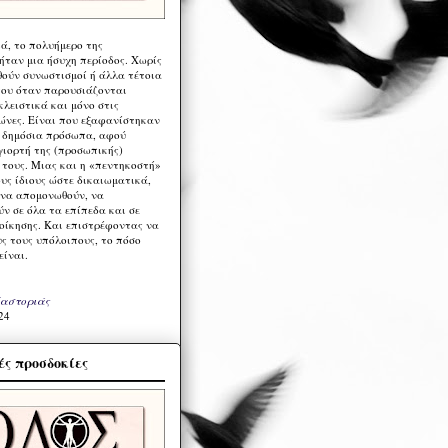
ά, το πολυήμερο της
ήταν μια ήσυχη περίοδος. Χωρίς
ούν συνωστισμοί ή άλλα τέτοια
ου όταν παρουσιάζονται
λειστικά και μόνο στις
ώνες. Είναι που εξαφανίστηκαν
α δημόσια πρόσωπα, αφού
γιορτή της (προσωπικής)
τους. Μιας και η «πεντηκοστή»
ους ίδιους ώστε δικαιωματικά,
 να απομονωθούν, να
ν σε όλα τα επίπεδα και σε
ιοίκησης. Και επιστρέφοντας να
υς τους υπόλοιπους, το πόσο
είναι.
Καστοριάς
24
ς προσδοκίες