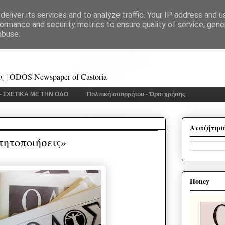
eliver its services and to analyze traffic. Your IP address and 
ormance and security metrics to ensure quality of service, gen
abuse.
 | ODOS Newspaper of Castoria
 - ΣΧΕΤΙΚΑ ΜΕ ΤΗΝ ΟΔΟ
Πολιτική απορρήτου - Όροι χρήσης
Αναζήτησ
ητοποιήσεις»
Honey