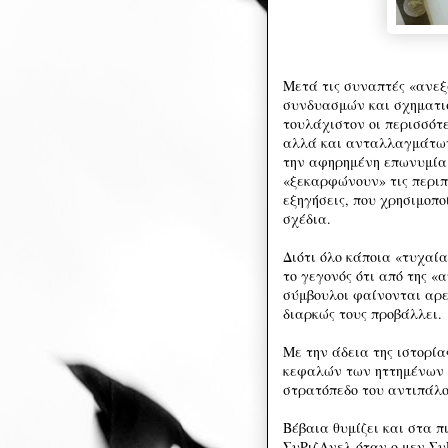
Μετά τις συναπτές «ανε
συνδυασμών και σχηματισ
τουλάχιστον οι περισσότ
αλλά και ανταλλαγμάτων,
την αφηρημένη επωνυμία
«ξεκαρφώνουν» τις περιπ
εξηγήσεις, που χρησιμοπο
σχέδια.
Διότι όλο κάποια «τυχαί
το γεγονός ότι από της «
σύμβουλοι φαίνονται αρε
διαρκώς τους προβάλλει.
Με την άδεια της ιστορία
κεφαλών των ηττημένων 
στρατόπεδο του αντιπάλ
Βέβαια θυμίζει και στα 
ΣυΡιζΑνελ όταν ο μεν Συ