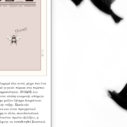
 ζοφερά όλα αυτά, μέχρι που ένα
ρό γεγονός πέρασε στα περίπου
δημοσιότητας. Η ΟΔΟΣ έως
ντας στάση αναμονής απέφυγε
 με μείζον ζήτημα διαφάνειας
κής τάξης. Προέκυψε
κα και είναι πραγματικά
μη τι άλλο, σκανδαλιστικό.
ένοντας πρώτα εξελίξεις, η
έφυγε να τοποθετηθεί βιαστικά.