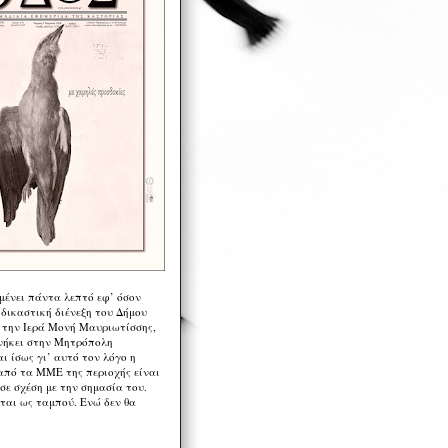
μένει πάντα λεπτό εφ’ όσον
 δικαστική διένεξη του Δήμου
 την Ιερά Μονή Μαυριωτίσσης,
νήκει στην Μητρόπολη
ι ίσως γι’ αυτό τον λόγο η
από τα ΜΜΕ της περιοχής είναι
σε σχέση με την σημασία του.
ται ως ταμπού. Ενώ δεν θα