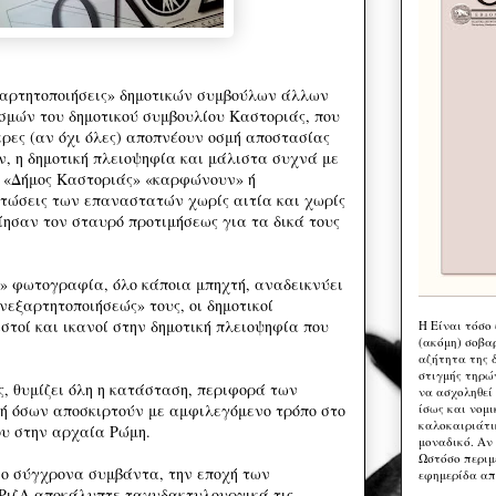
ξαρτητοποιήσεις» δημοτικών συμβούλων άλλων
μών του δημοτικού συμβουλίου Καστοριάς, που
ερες (αν όχι όλες) αποπνέουν οσμή αποστασίας
 η δημοτική πλειοψηφία και μάλιστα συχνά με
 «Δήμος Καστοριάς» «καρφώνουν» ή
τώσεις των επαναστατών χωρίς αιτία και χωρίς
ίησαν τον σταυρό προτιμήσεως για τα δικά τους
α» φωτογραφία, όλο κάποια μπηχτή, αναδεικνύει
ανεξαρτητοποιήσεώς» τους, οι δημοτικοί
στοί και ικανοί στην δημοτική πλειοψηφία που
Η Eίναι τόσο
(ακόμη) σοβα
αζήτητα της 
στιγμής τηρώ
ς, θυμίζει όλη η κατάσταση, περιφορά των
να ασχοληθεί
ίσως και νομι
ή όσων αποσκιρτούν με αμφιλεγόμενο τρόπο στο
καλοκαιριάτι
ου στην αρχαία Ρώμη.
μοναδικό. Αν 
Ωστόσο περιμ
πιο σύγχρονα συμβάντα, την εποχή των
εφημερίδα απ
ΡιζΑ αποκάλυπτε ταχυδακτυλουργικά τις