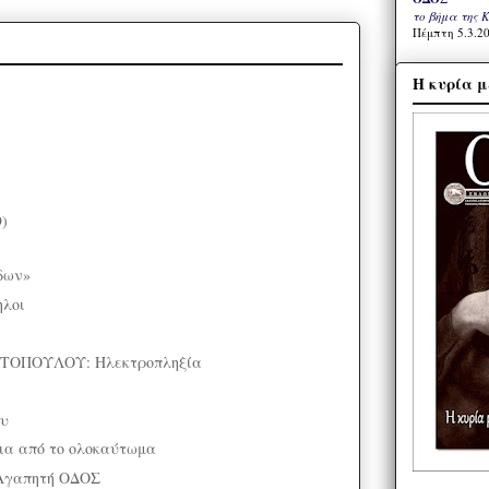
το βήμα της 
Πέμπτη 5.3.20
Η κυρία μ
9)
)
δων»
ηλοι
ΤΟΠΟΥΛΟΥ: Ηλεκτροπληξία
υ
ια από το ολοκαύτωμα
Αγαπητή ΟΔΟΣ