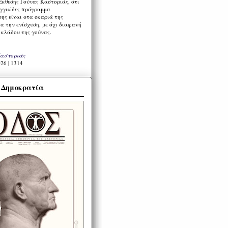
Έκθεσης Γούνας Καστοριάς, ότι
ιγγιώδες πρόγραμμα
ης είναι στα σκαριά της
α την ενίσχυση, με όχι διαφανή
 κλάδου της γούνας.
Καστοριάς
26 | 1314
α Δημοκρατία