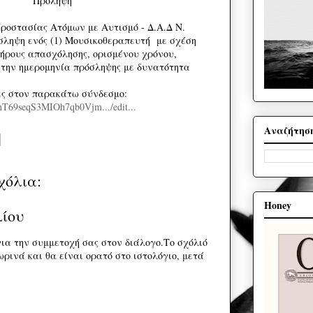
Πρόληψη
ροστασίας Ατόμων με Αυτισμό - Δ.Α.Δ Ν.
σληψη ενός (1) Μουσικοθεραπευτή με σχέση
ήρους απασχόλησης, ορισμένου χρόνου,
ό την ημερομηνία πρόσληψης με δυνατότητα
ες στον παρακάτω σύνδεσμο:
/1hT69seqS3MIOh7qb0Vjm.../edit...
Αναζήτησ
χόλια:
Honey
λίου
ια την συμμετοχή σας στον διάλογο.Το σχόλιό
ρινά και θα είναι ορατό στο ιστολόγιο, μετά