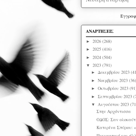
Εγγραφ
ΑΝΑΡΤΗΣΕΙΣ
2026
(268)
►
2025
(416)
►
2024
(504)
►
2023
(791)
▼
Δεκεμβρίου 2023
(4
►
Νοεμβρίου 2023
(36
►
Οκτωβρίου 2023
(91
►
Σεπτεμβρίου 2023
(
►
Αυγούστου 2023
(71
▼
Στην Αρχόντισσα
ΟΔΟΣ: Σαν ολοκαύ
Κατερίνα Σπύρου: 
Πνευματικά και άλ