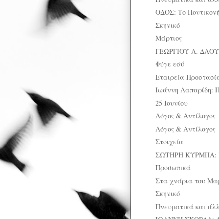
ΟΔΟΣ: Το Ποντικον
Σκηνικό
Μάρτιος
ΓΕΩΡΓΙΟΥ Α. ΔΑΟΥ
Φύγε εσύ
Εταιρεία Προστασία
Ιωάννη Λαπαρίδη: Π
25 Ιουνίου
Λόγος & Αντίλογος
Λόγος & Αντίλογος
Στοιχεία
ΣΩΤΗΡΗ ΚΥΡΜΠΑ: Κύρ
Προσωπικά
Στα χνάρια του Μα
Σκηνικό
Πνευματικά και άλ