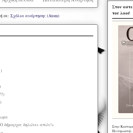
Στον αστε
του λαού
ή σε:
Σχόλια ανάρτησης (Atom)
1)
)
)
77)
)
τωμα
«Ο δήμαρχος δηλώνει απών!»
Στην Καστορι
Πεντηκοστής 
λα