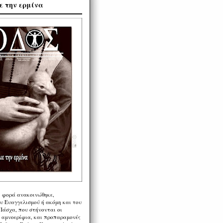
ε την ερμίνα
η φορά ανακοινώθηκε,
υ Ευαγγελισμού ή ακόμη και του
Πάσχα, που στήνονται οι
α αμνοερίφια, και προπαραμονές