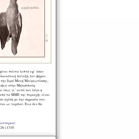
μένει πάντα λεπτό εφ’ όσον
 δικαστική διένεξη του Δήμου
 την Ιερά Μονή Μαυριωτίσσης,
νήκει στην Μητρόπολη
ι ίσως γι’ αυτό τον λόγο η
από τα ΜΜΕ της περιοχής είναι
σε σχέση με την σημασία του.
ται ως ταμπού. Ενώ δεν θα
Καστοριάς
26 | 1310