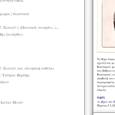
Αγαπητή ΟΔΟΣ
ρωμοι | πλαστικοί
κλογές | «Πολιτικός σεισμός», «...
ην ξανάρθεις
Το θέμα παρα
σχετίζεται με
Καστοριάς με
Εκλογές και «δυνητική νοθεία»
που βέβαια α
Καστοριάς, κα
 Τσίπρας-Βορίδης
προβολή του 
Φάρων
περιορισμένη 
Αντιμετωπίζε
έπρεπε.
ΟΔΟΣ
το βήμα της 
Παύλος Μελάς
Πέμπτη 5.3.20