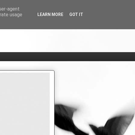
user-agent
erate usage
LEARN MORE
GOT IT