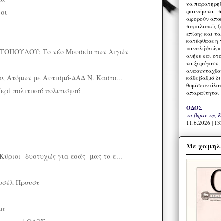
να παρατηρηθ
φαινόμενα –π
ήσι
αφορούν αποκ
παραλιακές ζ
επίσης και τ
κατέφθασε η 
«αναλήψεώς» 
ΤΟΠΟΥΛΟΥ: Το νέο Μουσείο των Αιγών
ανήκε και στ
να ξεφύγουν,
ανασυνταχθού
ς Ατόμων με Αυτισμό-ΔΑΔ Ν. Καστο...
κάθε βαθμό δ
θυμίσουν όλο
ερί πολιτικού πολιτισμού
απαραίτητοι 
ΟΔΟΣ
το βήμα της 
11.6.2026 | 13
Με χαμηλέ
ιοι -δυστυχώς για εσάς- μας τα ε...
ρσέλ Προυστ
λα