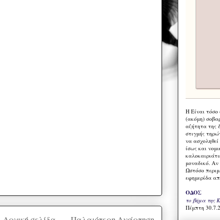
Η Eίναι τόσο
(ακόμη) σοβα
αζήτητα της 
στιγμής τηρώ
να ασχοληθεί
ίσως και νομι
καλοκαιριάτι
μοναδικό. Αν 
Ωστόσο περιμ
εφημερίδα απ
ΟΔΟΣ
το βήμα της 
Πέμπτη 30.7.2
Αρχική σελίδα
Παλαιότερη Ανάρτηση