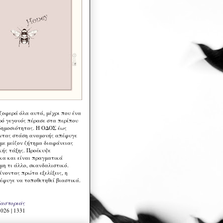
 ζοφερά όλα αυτά, μέχρι που ένα
ρό γεγονός πέρασε στα περίπου
δημοσιότητας. Η ΟΔΟΣ έως
ντας στάση αναμονής απέφυγε
 με μείζον ζήτημα διαφάνειας
κής τάξης. Προέκυψε
κα και είναι πραγματικά
μη τι άλλο, σκανδαλιστικό.
ένοντας πρώτα εξελίξεις, η
έφυγε να τοποθετηθεί βιαστικά.
Καστοριάς
026 | 1331