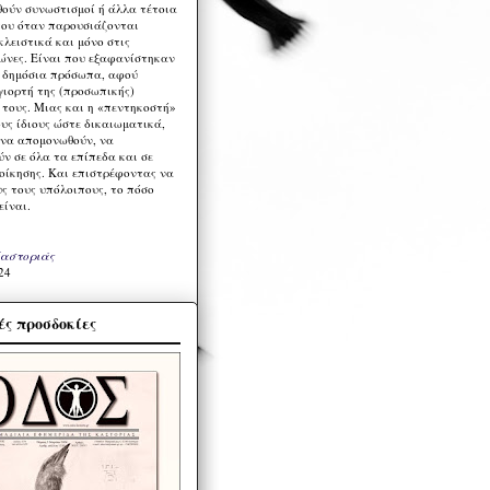
ούν συνωστισμοί ή άλλα τέτοια
ου όταν παρουσιάζονται
λειστικά και μόνο στις
ώνες. Είναι που εξαφανίστηκαν
α δημόσια πρόσωπα, αφού
γιορτή της (προσωπικής)
τους. Μιας και η «πεντηκοστή»
ους ίδιους ώστε δικαιωματικά,
 να απομονωθούν, να
ν σε όλα τα επίπεδα και σε
ιοίκησης. Και επιστρέφοντας να
υς τους υπόλοιπους, το πόσο
είναι.
Καστοριάς
24
ς προσδοκίες