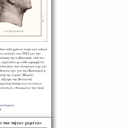
 που από χρόνια τώρα και ειδικά
ις εκλογές του 2023 και την
ράτηση της κυβέρνησης υπό τον
 σχολιάζει με κάθε αφορμή τις
πιπτώσεις που δυνητικά είχε και
εικτα έχει για την Καστοριά η
λογή της κυρίας Μαρίας
 αξίωμα της βουλευτή
 κριτική στάση των γενναίων
ουλευτών, επικυρώνει την δική
Καστοριάς
9
α που πήγαν χαμένα»