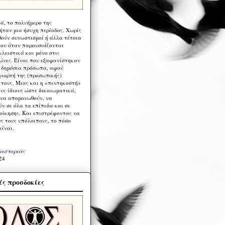
ά, το πολυήμερο της
ήταν μια ήσυχη περίοδος. Χωρίς
ούν συνωστισμοί ή άλλα τέτοια
ου όταν παρουσιάζονται
λειστικά και μόνο στις
ώνες. Είναι που εξαφανίστηκαν
α δημόσια πρόσωπα, αφού
γιορτή της (προσωπικής)
τους. Μιας και η «πεντηκοστή»
ους ίδιους ώστε δικαιωματικά,
 να απομονωθούν, να
ν σε όλα τα επίπεδα και σε
ιοίκησης. Και επιστρέφοντας να
υς τους υπόλοιπους, το πόσο
είναι.
Καστοριάς
24
ς προσδοκίες