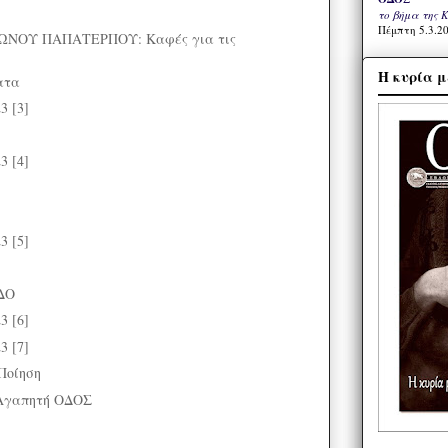
το βήμα της 
Πέμπτη 5.3.20
ΝΟΥ ΠΑΠΑΤΕΡΠΟΥ: Καφές για τις
Η κυρία μ
ατα
3 [3]
3 [4]
3 [5]
ΔΟ
3 [6]
3 [7]
Ποίηση
Αγαπητή ΟΔΟΣ