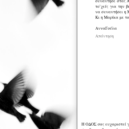
συνάντησε στας Α
το’χείς για την 
να συναντήσει η 
Κι η Μαρίκα με τ
ΑνναΓούλα
Απάντηση
Η ΟΔΟΣ σας ευχαριστεί γ