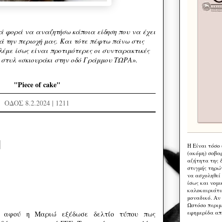
ά φορά να αναζητήσω κάποια είδηση που να έχει
 την περιοχή μας. Και τότε πέφτω πάνω στις
λέμε ίσως είναι προτιμότερες οι συνταρακτικές
υ στυλ «σκιουράκι στην οδό Γράμμου ΤΩΡΑ».
"Piece of cake"
ΟΔΟΣ 8.2.2024 | 1211
Η Eίναι τόσο
(ακόμη) σοβα
αζήτητα της 
στιγμής τηρώ
να ασχοληθεί
ίσως και νομι
καλοκαιριάτι
μοναδικό. Αν 
Ωστόσο περιμ
εφημερίδα απ
 αφού η Μαριώ εξέδωσε δελτίο τύπου πως