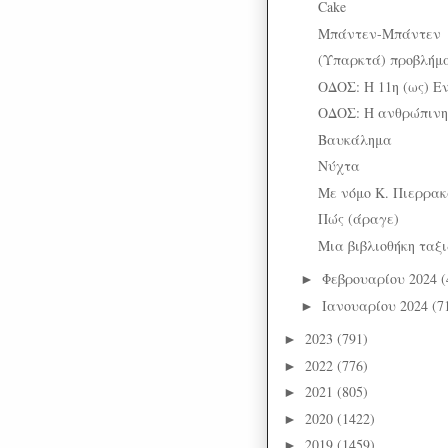
Cake
Μπάντεν-Μπάντεν
(Υπαρκτά) προβλήμ
ΟΔΟΣ: Η 11η (ως) Ε
ΟΔΟΣ: Η ανθρώπινη
Βαυκάλημα
Νύχτα
Με νόμο Κ. Πιερρακ
Πώς (άραγε)
Μια βιβλιοθήκη ταξ
Φεβρουαρίου 2024
(
►
Ιανουαρίου 2024
(7
►
2023
(791)
►
2022
(776)
►
2021
(805)
►
2020
(1422)
►
2019
(1459)
►