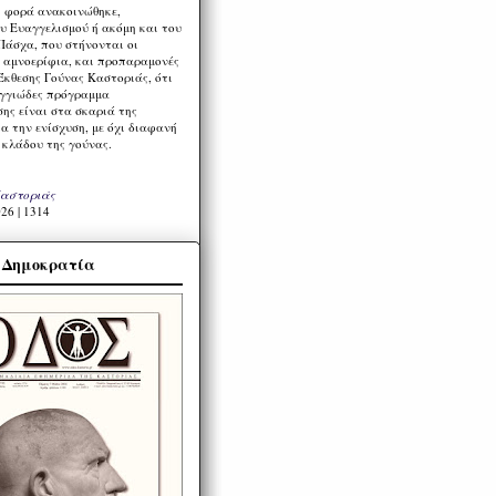
η φορά ανακοινώθηκε,
υ Ευαγγελισμού ή ακόμη και του
Πάσχα, που στήνονται οι
α αμνοερίφια, και προπαραμονές
Έκθεσης Γούνας Καστοριάς, ότι
ιγγιώδες πρόγραμμα
ης είναι στα σκαριά της
α την ενίσχυση, με όχι διαφανή
 κλάδου της γούνας.
Καστοριάς
26 | 1314
α Δημοκρατία