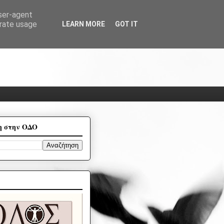
user-agent
erate usage
LEARN MORE
GOT IT
η στην ΟΔΟ