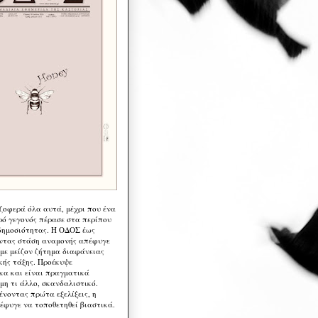
 ζοφερά όλα αυτά, μέχρι που ένα
ρό γεγονός πέρασε στα περίπου
δημοσιότητας. Η ΟΔΟΣ έως
ντας στάση αναμονής απέφυγε
 με μείζον ζήτημα διαφάνειας
κής τάξης. Προέκυψε
κα και είναι πραγματικά
μη τι άλλο, σκανδαλιστικό.
ένοντας πρώτα εξελίξεις, η
έφυγε να τοποθετηθεί βιαστικά.