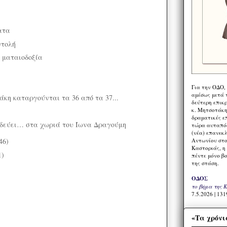
ατα
ντολή
 ματαιοδοξία
Για την ΟΔΟ,
αμέσως μετά τ
άκη καταργούνται τα 36 από τα 37...
δεύτερη επικ
κ. Μητσοτάκη,
δραματικές ε
ιδεύει… στα χωριά του Ίωνα Δραγούμη
τώρα αυταπόδ
(νέα) επανεκ
Αντωνίου στο
46)
Καστοριάς, η
1)
πέντε μόνο β
της στάση.
ΟΔΟΣ
το βήμα της 
7.5.2026 | 131
«Τα χρόνι