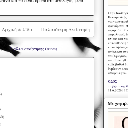
ρινά και θα είναι ορατό στο ιστολόγιο, μετά
Στην Καστορι
Πεντηκοστής 
να παρατηρηθ
φαινόμενα –π
Αρχική σελίδα
Παλαιότερη Ανάρτηση
αφορούν αποκ
παραλιακές ζ
επίσης και τ
κατέφθασε η 
«αναλήψεώς» 
ή σε:
Σχόλια ανάρτησης (Atom)
ανήκε και στ
να ξεφύγουν,
ανασυνταχθού
κάθε βαθμό δ
θυμίσουν όλο
απαραίτητοι 
ΟΔΟΣ
το βήμα της 
11.6.2026 | 13
6)
)
Με χαμηλέ
)
30)
)