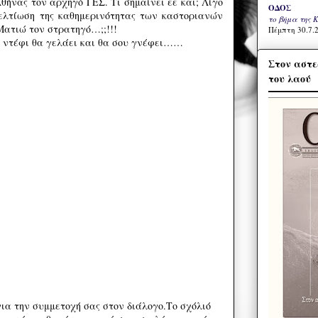
θήνας τον αρχηγό ΓΕΣ. Τι σημαίνει εε και; Λίγο
ΟΔΟΣ
βελτίωση της καθημερινότητας των καστοριανών
το βήμα της 
Ματιώ τον στρατηγό…;;!!!
Πέμπτη 30.7.2
ο ντέφι θα γελάει και θα σου γνέφει……
Στον αστε
του λαού
ια την συμμετοχή σας στον διάλογο.Το σχόλιό