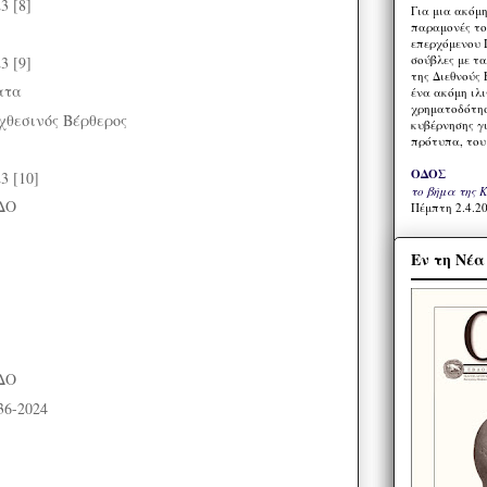
3 [8]
Για μια ακόμ
παραμονές το
επερχόμενου 
σούβλες με τ
3 [9]
της Διεθνούς 
ατα
ένα ακόμη ιλ
χρηματοδότησ
 χθεσινός Βέρθερος
κυβέρνησης γι
πρότυπα, του
ΟΔΟΣ
 [10]
το βήμα της 
ΔΟ
Πέμπτη 2.4.20
Εν τη Νέ
ΔΟ
36-2024