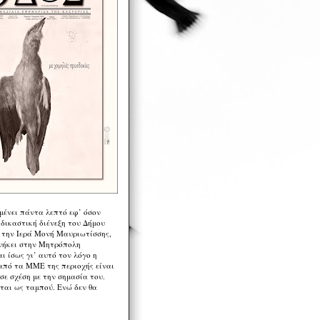
μένει πάντα λεπτό εφ’ όσον
 δικαστική διένεξη του Δήμου
 την Ιερά Μονή Μαυριωτίσσης,
νήκει στην Μητρόπολη
ι ίσως γι’ αυτό τον λόγο η
από τα ΜΜΕ της περιοχής είναι
σε σχέση με την σημασία του.
ται ως ταμπού. Ενώ δεν θα