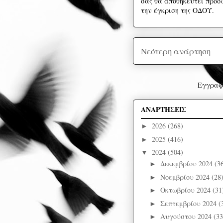
σας θα αποθηκευτεί προσω
την έγκριση της ΟΔΟΥ.
Νεότερη ανάρτηση
Εγγραφ
ΑΝΑΡΤΗΣΕΙΣ
2026
(268)
►
2025
(416)
►
2024
(504)
▼
Δεκεμβρίου 2024
(3
►
Νοεμβρίου 2024
(28
►
Οκτωβρίου 2024
(31
►
Σεπτεμβρίου 2024
(
►
Αυγούστου 2024
(33
►