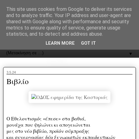
recJPp8XvMXop0y2Y7vHbTA_Phw
This site uses cookies from Google to deliver its services
and to analyze traffic. Your IP address and user-agent are
ΟΔΟΣ
shared with Google along with performance and security
metrics to ensure quality of service, generate usage
statistics, and to detect and address abuse.
Εφημερίδα της Καστοριάς | ODOS Newspaper of Castoria
LEARN MORE
GOT IT
▼
3.5.24
Βιβλίο
Ο Εθελοντισμός «έπεσε» στα βαθιά,
μονάχα που ψηλώνει κι απογειώνεται
μες στο νέο βιβλίο, προϊόν σύμπραξης
και συνεργασίας δύο ξεχωριστών εκπαιδευτικών