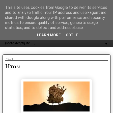
recJPp8XvMXop0y2Y7vHbTA_Phw
This site uses cookies from Google to deliver its services
and to analyze traffic. Your IP address and user-agent are
ΟΔΟΣ
shared with Google along with performance and security
metrics to ensure quality of service, generate usage
statistics, and to detect and address abuse.
Εφημερίδα της Καστοριάς | ODOS Newspaper of Castoria
LEARN MORE
GOT IT
▼
7.9.24
Ήταν