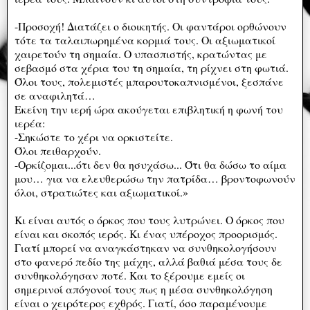
-Προσοχή! Διατάζει ο διοικητής. Οι φαντάροι ορθώνουν
τότε τα ταλαιπωρημένα κορμιά τους. Οι αξιωματικοί
χαιρετούν τη σημαία. Ο υπασπιστής, κρατώντας με
σεβασμό στα χέρια του τη σημαία, τη ρίχνει στη φωτιά.
Όλοι τους, πολεμιστές μπαρουτοκαπνισμένοι, ξεσπάνε
σε αναφιλητά…
Εκείνη την ιερή ώρα ακούγεται επιβλητική η φωνή του
ιερέα:
-Σηκώστε το χέρι να ορκιστείτε.
Όλοι πειθαρχούν.
-Ορκίζομαι...ότι δεν θα ησυχάσω... Ότι θα δώσω το αίμα
μου… για να ελευθερώσω την πατρίδα… βροντοφωνούν
όλοι, στρατιώτες και αξιωματικοί.»
Κι είναι αυτός ο όρκος που τους λυτρώνει. Ο όρκος που
είναι και σκοπός ιερός. Κι ένας υπέροχος προορισμός.
Γιατί μπορεί να αναγκάστηκαν να συνθηκολογήσουν
στο φανερό πεδίο της μάχης, αλλά βαθιά μέσα τους δε
συνθηκολόγησαν ποτέ. Και το ξέρουμε εμείς οι
σημερινοί απόγονοί τους πως η μέσα συνθηκολόγηση
είναι ο χειρότερος εχθρός. Γιατί, όσο παραμένουμε