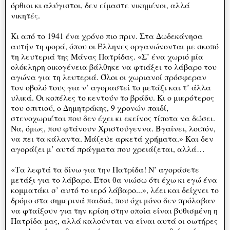
όρθιοι κι αλύγιστοι, δεν είμαστε νικημένοι, αλλά
νικητές.
Κι από το 1941 ένα χρόνο πιο πριν. Στα Δωδεκάνησα
αυτήν τη φορά, όπου οι Έλληνες οργανώνονται με σκοπό
τη λευτεριά της Μάνας Πατρίδας. «Σ’ ένα χωριό μία
ολόκληρη οικογένεια βάλθηκε να φτιάξει το λάβαρο του
αγώνα για τη λευτεριά. Όλοι οι χωριανοί πρόσφεραν
τον οβολό τους για ν’ αγοραστεί το μετάξι και τ’ άλλα
υλικά. Οι κοπέλες το κεντούν το βράδυ. Κι ο μικρότερος
του σπιτιού, ο Δημητράκης, 9 χρονών παιδί,
στενοχωριέται που δεν έχει κι εκείνος τίποτα να δώσει.
Να, όμως, που φτάνουν Χριστούγεννα. Βγαίνει, λοιπόν,
να πει τα κάλαντα. Μάζεψε αρκετά χρήματα.» Και δεν
αγοράζει μ’ αυτά πράγματα που χρειάζεται, αλλά…
«Τα λεφτά τα δίνω για την Πατρίδα! Ν’ αγοράσετε
μετάξι για το λάβαρο. Έτσι θα νιώσω ότι έχω κι εγώ ένα
κομματάκι σ’ αυτό το ιερό λάβαρο...», λέει και δείχνει το
δρόμο στα σημερινά παιδιά, που όχι μόνο δεν πρόλαβαν
να φταίξουν για την κρίση στην οποία είναι βυθισμένη η
Πατρίδα μας, αλλά καλούνται να είναι αυτά οι σωτήρες