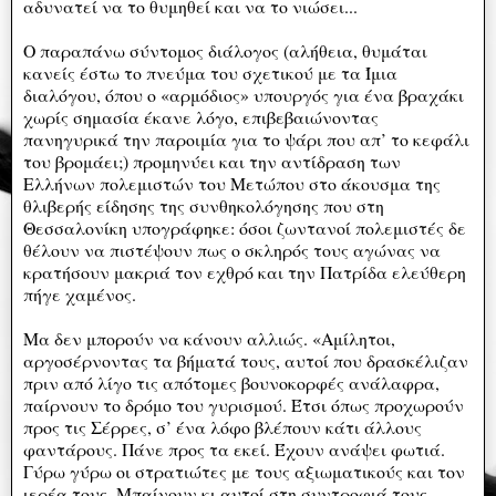
αδυνατεί να το θυμηθεί και να το νιώσει...
Ο παραπάνω σύντομος διάλογος (αλήθεια, θυμάται
κανείς έστω το πνεύμα του σχετικού με τα Ίμια
διαλόγου, όπου ο «αρμόδιος» υπουργός για ένα βραχάκι
χωρίς σημασία έκανε λόγο, επιβεβαιώνοντας
πανηγυρικά την παροιμία για το ψάρι που απ’ το κεφάλι
του βρομάει;) προμηνύει και την αντίδραση των
Ελλήνων πολεμιστών του Μετώπου στο άκουσμα της
θλιβερής είδησης της συνθηκολόγησης που στη
Θεσσαλονίκη υπογράφηκε: όσοι ζωντανοί πολεμιστές δε
θέλουν να πιστέψουν πως ο σκληρός τους αγώνας να
κρατήσουν μακριά τον εχθρό και την Πατρίδα ελεύθερη
πήγε χαμένος.
Μα δεν μπορούν να κάνουν αλλιώς. «Αμίλητοι,
αργοσέρνοντας τα βήματά τους, αυτοί που δρασκέλιζαν
πριν από λίγο τις απότομες βουνοκορφές ανάλαφρα,
παίρνουν το δρόμο του γυρισμού. Έτσι όπως προχωρούν
προς τις Σέρρες, σ’ ένα λόφο βλέπουν κάτι άλλους
φαντάρους. Πάνε προς τα εκεί. Έχουν ανάψει φωτιά.
Γύρω γύρω οι στρατιώτες με τους αξιωματικούς και τον
ιερέα τους. Μπαίνουν κι αυτοί στη συντροφιά τους.