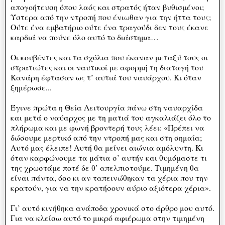
απογοήτευση όπου λαός και στρατός ήταν βυθισμένοι;
Ύστερα από την ντροπή που ένιωθαν για την ήττα τους;
Ούτε ένα εμβατήριο ούτε ένα τραγούδι δεν τους έκανε
καρδιά να πούνε όλο αυτό το διάστημα…
Οι κουβέντες και τα σχόλια που έκαναν μεταξύ τους οι
στρατιώτες και οι ναυτικοί με αφορμή τη διαταγή του
Κανάρη έφτασαν ως τ’ αυτιά του ναυάρχου. Κι όταν
ξημέρωσε...
Έγινε πρώτα η Θεία Λειτουργία πάνω στη ναυαρχίδα
και μετά ο ναύαρχος με τη ματιά του αγκαλιάζει όλο το
πλήρωμα και με φωνή βροντερή τους λέει: «Πρέπει να
δώσουμε μερτικό από την ντροπή μας και στη σημαία;
Αυτό μας έλειπε! Αυτή θα μείνει αιώνια αμόλυντη. Κι
όταν καρφώνουμε τα μάτια σ’ αυτήν και θυμόμαστε τι
της χρωστάμε ποτέ δε θ’ απελπιστούμε. Τιμημένη θα
είναι πάντα, όσο κι αν ταπεινώθηκαν τα χέρια που την
κρατούν, για να την κρατήσουν αύριο αξιότερα χέρια».
Γι’ αυτό κινήθηκα ανάποδα χρονικά στο άρθρο μου αυτό.
Για να κλείσω αυτό το μικρό αφιέρωμα στην τιμημένη