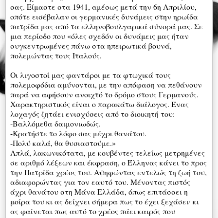
σας. Είμαστε στα 1941, αμέσως μετά την 6η Απριλίου,
οπότε εισέβαλαν οι γερμανικές δυνάμεις στην ηρωίδα
πατρίδα μας από τα ελληνοβουλγαρικά σύνορά μας. Σε
μια περίοδο που «όλες σχεδόν οι δυνάμεις μας ήταν
συγκεντρωμένες πάνω στα ηπειρωτικά βουνά,
πολεμώντας τους Ιταλούς.
Οι λιγοστοί μας φαντάροι με τα φτωχικά τους
πολεμοφόδια αμύνονται, με την απόφαση να πεθάνουν
παρά να αφήσουν ανοιχτό το δρόμο στους Γερμανούς.
Χαρακτηριστικός είναι ο παρακάτω διάλογος. Ένας
λοχαγός ζητάει ενισχύσεις από το διοικητή του:
-Βαλλόμεθα δαιμονιωδώς.
-Κρατήστε το λόφο σας μέχρι θανάτου.
-Πολύ καλά, θα θυσιαστούμε.»
Απλά, λακωνικότατα, με κουβέντες τελείως μετρημένες
σε αριθμό λέξεων και έκφραση, ο Έλληνας κάνει το προς
την Πατρίδα χρέος του. Αψηφώντας εντελώς τη ζωή του,
αδιαφορώντας για τον εαυτό του. Μένοντας πιστός
άχρι θανάτου στη Μάνα Ελλάδα, όπως επιτάσσει η
μοίρα του κι ας δείχνει σήμερα πως το έχει ξεχάσει∙ κι
ας φαίνεται πως αυτό το χρέος πάει καιρός που