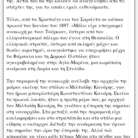
της. Αυτοί που θα την κάνουν να αναγεννηθεί από τις
στάχτες της, για τις οποίες εμείς ευθυνόμαστε.
Τέλος, από τα Χριστούγεννα του Σαράντα σε κάποιο
πρωινό του Ιουνίου του 1897. «Μόλις είχε υπογραφεί
ανακωχή με τους Τούρκους, ύστερα από τον
ελληνοτουρκικό πόλεμο που έγινε στη Θεσσαλία. Ο
ελληνικός στρατός, ύστερα από σκληρές μάχες και
θυσίες αιματηρές, αναγκάστηκε να υποχωρήσει μέχρι
τα Φάρσαλα και τη Δομοκό. Ο στόλος ήταν
αγκυροβολημένος στην Αγία-Μαρίνα, μια κωμόπολη
ανάμεσα στη Λαμία και τη Στυλίδα.
Την παραμονή της ανακωχής ανέλαβε την αρχηγία της
μοίρας εκείνης του στόλου ο Μιλτιάδης Κανάρης, γιος
του ήρωα μπουρλοτιέρη Κωνσταντίνου Κανάρη. Εκείνο
το πρωινό, λοιπόν, ήταν η πρώτη μέρα που, με αρχηγό
τον Μιλτιάδη Κανάρη, θα γινόταν η έπαρση της σημαίας
στη ναυαρχίδα. Στο μεταξύ, από την παραμονή είχε
κυκλοφορήσει και στο στρατόπεδο και στο στόλο μια
είδηση: ο ναύαρχος διέταξε την ανάκρουση του ύμνου
της σημαίας την ώρα της έπαρσής της. Αλλά πώς
μπορούσε να γίνει κάτι τέτοιο; Μέσα στο πένθος και την