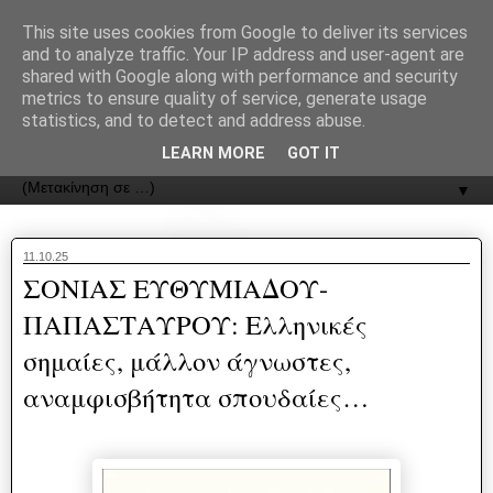
recJPp8XvMXop0y2Y7vHbTA_Phw
This site uses cookies from Google to deliver its services
and to analyze traffic. Your IP address and user-agent are
ΟΔΟΣ
shared with Google along with performance and security
metrics to ensure quality of service, generate usage
statistics, and to detect and address abuse.
Εφημερίδα της Καστοριάς | ODOS Newspaper of Castoria
LEARN MORE
GOT IT
▼
11.10.25
ΣΟΝΙΑΣ ΕΥΘΥΜΙΑΔΟΥ-
ΠΑΠΑΣΤΑΥΡΟΥ: Ελληνικές
σημαίες, μάλλον άγνωστες,
αναμφισβήτητα σπουδαίες…