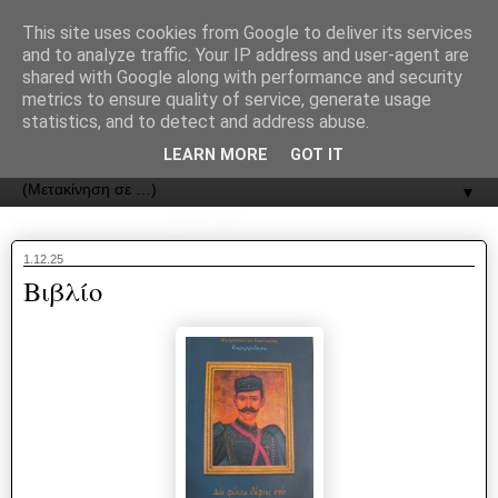
recJPp8XvMXop0y2Y7vHbTA_Phw
This site uses cookies from Google to deliver its services
and to analyze traffic. Your IP address and user-agent are
ΟΔΟΣ
shared with Google along with performance and security
metrics to ensure quality of service, generate usage
statistics, and to detect and address abuse.
Εφημερίδα της Καστοριάς | ODOS Newspaper of Castoria
LEARN MORE
GOT IT
▼
1.12.25
Βιβλίο