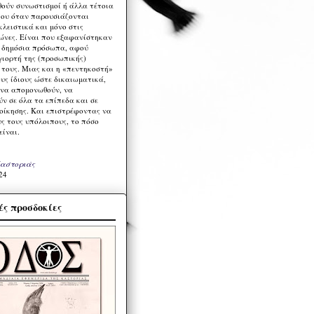
ούν συνωστισμοί ή άλλα τέτοια
ου όταν παρουσιάζονται
λειστικά και μόνο στις
ώνες. Είναι που εξαφανίστηκαν
α δημόσια πρόσωπα, αφού
γιορτή της (προσωπικής)
τους. Μιας και η «πεντηκοστή»
ους ίδιους ώστε δικαιωματικά,
 να απομονωθούν, να
ν σε όλα τα επίπεδα και σε
ιοίκησης. Και επιστρέφοντας να
υς τους υπόλοιπους, το πόσο
είναι.
Καστοριάς
24
ς προσδοκίες