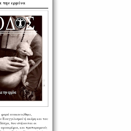
ε την ερμίνα
η φορά ανακοινώθηκε,
υ Ευαγγελισμού ή ακόμη και του
Πάσχα, που στήνονται οι
α αμνοερίφια, και προπαραμονές