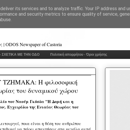
eliver its services and to analyze traffic. Your IP address and 
ormance and security metrics to ensure quality of service, gen
abuse.
 | ODOS Newspaper of Castoria
 - ΣΧΕΤΙΚΑ ΜΕ ΤΗΝ ΟΔΟ
Πολιτική απορρήτου - Όροι χρήσης
ΤΖΗΜΑΚΑ: Η φιλοσοφική
ωρίας του δυναμικού χώρου
λίο του Ναούμ Γκόσδα "Η Δομή και η
ος. Εγχειρίδιο της Ενιαίας Θεωρίας του
λειτουργεί, ποια είναι η θέση του ανθρώπου
 επιθυμεί να πάρει απαντήσεις στα μεγάλα αυτά