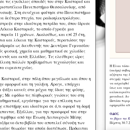
ε τις εγκύκλιες σπουδές του στην Καστοριά και
ριστοτέλειο Πανεπιστήμιο Θεσσαλονίκης, από
Φυσικής. Στη συνέχεια φοίτησε στο Πανεπιστήμιο
να δεύτερο πτυχίο, του ραδιοηλεκτρολόγου.
στρεψε στην ιδιαίτερη πατρίδα του, όπου ίδρυσε
 Λύκειο Καστοριάς, το οποίο έγραψε μια
πορεία 11 χρόνων. Ακολούθως, και επί 25 έτη,
σια και λύκεια της Καστοριάς, περατώσας την
οδρομία ως διευθυντής του Δευτέρου Γυμνασίου
ώς φυσική, χημεία και μαθηματικά σε χιλιάδες
εντός και εκτός Ελλάδας. Τις ελεύθερες ώρες
πίλυση πολλών προβλημάτων τεχνολογίας και
Η Eίναι τόσο
τα ευρεσιτεχνίας.
(ακόμη) σοβα
αζήτητα της 
ν Καστοριά, στην πόλη όπου μεγάλωσε και όπου η
στιγμής τηρώ
να ασχοληθεί
ην ομορφιά και τη γαλήνη. Άραγε, υπάρχει
ίσως και νομι
 ψάξει κανείς στα μύχια της ίδιας της φύσης,
καλοκαιριάτι
ης; Με εφόδιο τις πληθωρικές γνώσεις του στη
μοναδικό. Αν 
αθηματικά, εργάστηκε για την επίλυση των
Ωστόσο περιμ
εφημερίδα απ
 επιστήμης και ιδιαίτερα σε ό,τι αφορά τη δομή
ύμπαντος. Εξάλλου, για την προσφορά του στην
ΟΔΟΣ
η τιμήθηκε από την Ένωση Λειτουργών Μέσης
το βήμα της 
αζόμενο έκτο βιβλίο του αποτελεί σύνοψη των
Πέμπτη 30.7.2
νιαίας θεωρίας την οποία διατύπωσε. Πρόκειται