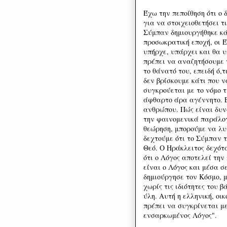
Έχω την πεποίθηση ότι ο 
για να στοιχειοθετήσει τ
Σύμπαν δημιουργήθηκε κά
προσωκρατική εποχή, οι 
υπήρχε, υπάρχει και θα υ
πρέπει να αναζητήσουμε 
το θάνατό του, επειδή ό,
δεν βρίσκουμε κάτι που ν
συγκρούεται με το νόμο τ
άφθαρτο άρα αγέννητο. Ε
ανθρώπου. Πώς είναι δυν
την φαινομενικά παράλο
θεώρηση, μπορούμε να λυ
δεχτούμε ότι το Σύμπαν 
Θεό. Ο Ηράκλειτος δεχότα
ότι ο Λόγος αποτελεί τη
είναι ο Λόγος και μέσα σ
δημιούργησε τον Κόσμο, 
χωρίς τις ιδιότητες του 
ύλη. Αυτή η ελληνική, οι
πρέπει να συγκρίνεται με
ενσαρκωμένος Λόγος".