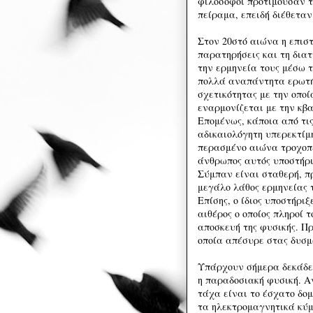
φιλόσοφοι προτιμούσαν 
πείραμα, επειδή διέθεταν
Στον 20στό αιώνα η επιστ
παρατηρήσεις και τη δια
την ερμηνεία τους μέσω 
πολλά αναπάντητα ερωτή
σχετικότητας με την οποί
εναρμονίζεται με την κβα
Επομένως, κάποια από τις
αδικαιολόγητη υπερεκτίμ
περασμένο αιώνα τροχοπέ
άνθρωπος αυτός υποστήριξ
Σύμπαν είναι σταθερή, π
μεγάλο λάθος ερμηνείας τ
Επίσης, ο ίδιος υποστήρι
αιθέρος ο οποίος πληροί 
αποσκευή της φυσικής. Π
οποία απέσυρε στας δυσμά
Υπάρχουν σήμερα δεκάδε
η παραδοσιακή φυσική. 
τάχα είναι το έσχατο δομ
τα ηλεκτρομαγνητικά κύμ