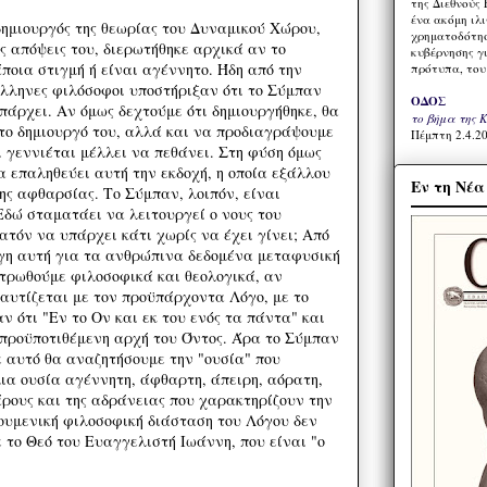
της Διεθνούς 
ένα ακόμη ιλ
δημιουργός της θεωρίας του Δυναμικού Χώρου,
χρηματοδότησ
ις απόψεις του, διερωτήθηκε αρχικά αν το
κυβέρνησης γι
ποια στιγμή ή είναι αγέννητο. Ήδη από την
πρότυπα, του
Έλληνες φιλόσοφοι υποστήριξαν ότι το Σύμπαν
ΟΔΟΣ
πάρχει. Αν όμως δεχτούμε ότι δημιουργήθηκε, θα
το βήμα της 
το δημιουργό του, αλλά και να προδιαγράψουμε
Πέμπτη 2.4.20
τι γεννιέται μέλλει να πεθάνει. Στη φύση όμως
α επαληθεύει αυτή την εκδοχή, η οποία εξάλλου
Εν τη Νέ
ης αφθαρσίας. Το Σύμπαν, λοιπόν, είναι
δώ σταματάει να λειτουργεί ο νους του
ατόν να υπάρχει κάτι χωρίς να έχει γίνει; Από
γη αυτή για τα ανθρώπινα δεδομένα μεταφυσική
τρωθούμε φιλοσοφικά και θεολογικά, αν
ταυτίζεται με τον προϋπάρχοντα Λόγο, με το
ν ότι "Εν το Ον και εκ του ενός τα πάντα" και
ν προϋποτιθέμενη αρχή του Όντος. Άρα το Σύμπαν
ε αυτό θα αναζητήσουμε την "ουσία" που
μια ουσία αγέννητη, άφθαρτη, άπειρη, αόρατη,
βάρους και της αδράνειας που χαρακτηρίζουν την
κουμενική φιλοσοφική διάσταση του Λόγου δεν
 το Θεό του Ευαγγελιστή Ιωάννη, που είναι "ο