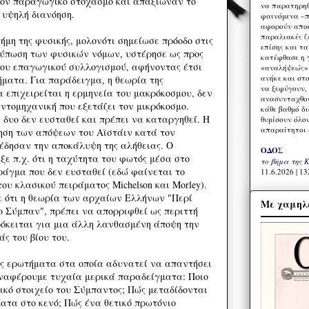
τον παραγωγικό στοχασμό και απαξίωναν το
να παρατηρηθ
 υψηλή διανόηση.
φαινόμενα –π
αφορούν αποκ
παραλιακές ζ
ήμη της φυσικής, μολονότι σημείωσε πρόοδο στις
επίσης και τ
τύπωση των φυσικών νόμων, υστέρησε ως προς
κατέφθασε η 
του επαγωγικού συλλογισμού, αφήνοντας έτσι
«αναλήψεώς» 
ανήκε και στ
ματα. Για παράδειγμα, η θεωρία της
να ξεφύγουν,
α επιχειρείται η ερμηνεία του μακρόκοσμου, δεν
ανασυνταχθού
ντομηχανική που εξετάζει τον μικρόκοσμο.
κάθε βαθμό δ
 δυο δεν ευσταθεί και πρέπει να καταργηθεί. Η
θυμίσουν όλο
απαραίτητοι 
ηση των απόψεων του Αϊστάιν κατά τον
δησαν την αποκάλυψη της αλήθειας. Ο
ΟΔΟΣ
ε π.χ. ότι η ταχύτητα του φωτός μέσα στο
το βήμα της 
ράγμα που δεν ευσταθεί (εδώ φαίνεται το
11.6.2026 | 13
ου κλασικού πειράματος Michelson και Morley).
ξε ότι η θεωρία των αρχαίων Ελλήνων "Περί
Με χαμηλέ
το Σύμπαν", πρέπει να απορριφθεί ως περιττή
ρόκειται για μια άλλη λανθασμένη άποψη την
ς του βίου του.
ς ερωτήματα στα οποία αδυνατεί να απαντήσει
Αναφέρουμε τυχαία μερικά παραδείγματα: Ποιο
ικό στοιχείο του Σύμπαντος; Πώς μεταδίδονται
ατα στο κενό; Πώς ένα θετικό πρωτόνιο