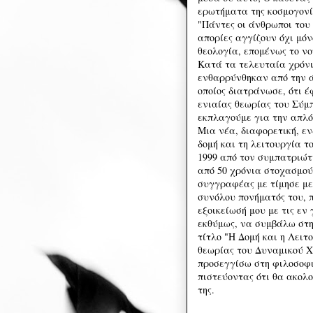
ερωτήματα της κοσμογονί
"Πάντες οι άνθρωποι του
απορίες αγγίζουν όχι μόν
θεολογία, επομένως το νο
Κατά τα τελευταία χρόνι
ενθαρρύνθηκαν από την ά
οποίος διατράνωσε, ότι 
ενιαίας θεωρίας του Σύμπ
εκπλαγούμε για την απλό
Μια νέα, διαφορετική, ε
δομή και τη λειτουργία 
1999 από τον συμπατριώτ
από 50 χρόνια στοχασμού
συγγραφέας με τίμησε με
συνόλου πονήματός του, 
εξοικείωσή μου με τις εν
εκθύμως, να συμβάλω στη
τίτλο "Η Δομή και η Λειτ
θεωρίας του Δυναμικού Χ
προσεγγίσω στη φιλοσοφι
πιστεύοντας ότι θα ακολ
της.