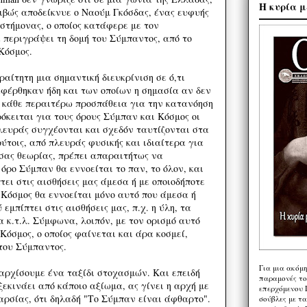
Η κυρία μ
ιβώς αποδείκνυε ο Ναούμ Γκόσδας, ένας ευφυής
στήμονας, ο οποίος κατάφερε με τον
περιγράψει τη δομή του Σύμπαντος, από το
Κόσμος.
αίτητη μια σημαντική διευκρίνιση σε ό,τι
φέρθηκαν ήδη και των οποίων η σημασία αν δεν
ει κάθε περαιτέρω προσπάθεια για την κατανόηση
όκειται για τους όρους Σύμπαν και Κόσμος οι
πλευράς συγχέονται και σχεδόν ταυτίζονται στα
ύτοις, από πλευράς φυσικής και ιδιαίτερα για
σας θεωρίας, πρέπει απαραιτήτως να
όρο Σύμπαν θα εννοείται το παν, το όλον, και
τει στις αισθήσεις μας άμεσα ή με οποιοδήποτε
 Κόσμος θα εννοείται μόνο αυτό που άμεσα ή
εμπίπτει στις αισθήσεις μας, π.χ. η ύλη, τα
 κ.τ.λ. Σύμφωνα, λοιπόν, με τον ορισμό αυτό
 Κόσμος, ο οποίος φαίνεται και άρα κοσμεί,
 του Σύμπαντος.
Για μια ακόμ
αρχίσουμε ένα ταξίδι στοχασμών. Και επειδή
παραμονές το
εκινάει από κάποιο αξίωμα, ας γίνει η αρχή με
επερχόμενου 
αρσίας, ότι δηλαδή "Το Σύμπαν είναι άφθαρτο".
σούβλες με τ