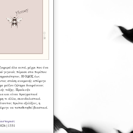
 ζοφερά όλα αυτά, μέχρι που ένα
ρό γεγονός πέρασε στα περίπου
δημοσιότητας. Η ΟΔΟΣ έως
ντας στάση αναμονής απέφυγε
 με μείζον ζήτημα διαφάνειας
κής τάξης. Προέκυψε
κα και είναι πραγματικά
μη τι άλλο, σκανδαλιστικό.
ένοντας πρώτα εξελίξεις, η
έφυγε να τοποθετηθεί βιαστικά.
Καστοριάς
026 | 1331