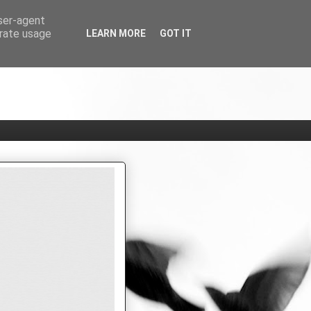
user-agent
erate usage
LEARN MORE
GOT IT