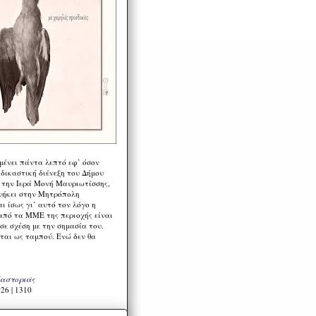
μένει πάντα λεπτό εφ’ όσον
 δικαστική διένεξη του Δήμου
 την Ιερά Μονή Μαυριωτίσσης,
νήκει στην Μητρόπολη
ι ίσως γι’ αυτό τον λόγο η
από τα ΜΜΕ της περιοχής είναι
σε σχέση με την σημασία του.
ται ως ταμπού. Ενώ δεν θα
Καστοριάς
26 | 1310