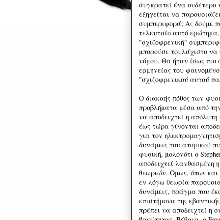
συγκρατεί ένα ουδέτερο 
εξηγείται να παρουσιάζε
συμπεριφορά; Ας δούμε π
τελευταίο αυτό ερώτημα. 
"σχιζοφρενική" συμπεριφο
μπορούσε τουλάχιστο να 
νόμου. Θα ήταν ίσως πιο
ερμηνείας του φαινομένου
"σχιζοφρενικού αυτού πα
Ο διακαής πόθος των φυσ
προβλήματα μέσα από την
να αποδειχτεί η απόλυτ
έως τώρα γίνονται αποδε
για τον ηλεκτρομαγνητισμ
δυνάμεις του ατομικού πυ
φυσική, μολονότι ο Steph
αποδειχτεί λανθασμένη 
θεωριών. Όμως, όπως και 
εν λόγω θεωρία παρουσιά
δυνάμεις, πράγμα που έκ
επιστήμονα της κβαντικής
πρέπει να αποδειχτεί η σ
βαρύτητας. Βέβαια, ο Fey