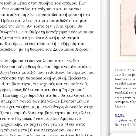
νετρόνιο μέσα στον πυρήνα του ατόμου; Πώς
ι ένα σωματίδιο ταυτόχρονα και κυματική
οια απάντηση δίνει η παραδοσιακή φυσική στο
Πρόκειται, λέει, για μια παραδοξότητα, μια
ρά της ύλης. Αν τούτο δεν είναι ύβρις, θα
θεωρηθεί ως αυθαίρετη κατάργηση ενός φυσικού
 αξιοπρεπές αν γινόταν δεκτή η αδυναμία
. Και όμως, είναι τόσο απλή η εξήγηση του
ραδόξου" με τη θεωρία του Δυναμικού Χώρου!
ικών σήμερα είναι να λύσουν τα μεγάλα
 Ενοποιημένη θεωρία, που σημαίνει ότι πρέπει
Το θέμα παρα
η συγγένεια μεταξύ των τεσσάρων δυνάμεων που
σχετίζεται με
κτές από την παραδοσιακή φυσική. Πρόκειται
Καστοριάς με
ό, τη βαρύτητα, τις ισχυρές και τις ασθενείς
που βέβαια α
Καστοριάς, κα
ρήνα, όπως θέλει να πιστεύει η "τρέχουσα"
προβολή του 
en Hawking είχε δηλώσει ότι δεν θα εκπλαγεί, αν
περιορισμένη 
η σημερινή γενιά των Μεγάλων Ενοποιημένων
Αντιμετωπίζε
έπρεπε.
να έχει το ζήτημα, η μεγαλύτερη δυσκολία στην
ζεται στη σύνδεση της βαρύτητας με τις άλλες
ΟΔΟΣ
ανε τον Feynman, έναν μεγάλο Αμερικανό
το βήμα της 
 μηχανικής, να δεχτεί ότι για να γίνει αυτό
Πέμπτη 5.3.20
υγγένεια μεταξύ του ηλεκτρισμού και της
nman δεν γνώριζε ότι σε μια γωνιά της Ελλάδας,