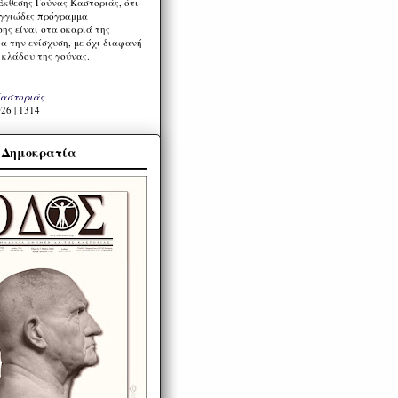
Έκθεσης Γούνας Καστοριάς, ότι
ιγγιώδες πρόγραμμα
ης είναι στα σκαριά της
α την ενίσχυση, με όχι διαφανή
 κλάδου της γούνας.
Καστοριάς
26 | 1314
α Δημοκρατία