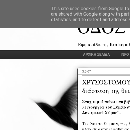
This site uses cookies from Google to d
are shared with Google along with perf
ΟΔΟΣ
statistics, and to detect and address 
Εφημερίδα της Καστοριάς
ΑΡΧΙΚΗ ΣΕΛΙΔΑ
INFO
3.5.07
ΧΡΥΣΟΣΤΟΜΟΥ 
διάσταση της θε
Στοχασμοί πάνω στο βιβ
λειτουργία του Σύμπαντ
Δυναμικού Χώρου".
Τι είναι το Σύμπαν, πώς 
μέσα σε αυτό; Ο καθένας