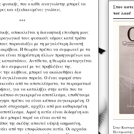
ας φυσικής, που ο κάθε αναγνώστης μπορεί να
Στον αστε
ρες και εξειδικευμένες γνώσεις.
του λαού
***
ικής, αποκαλείται η διανοητική επινόηση μιας
αραγωγικά τους φυσικούς νόμους κατά τρόπο
 τους παρουσιάζει με τη μεγαλύτερη δυνατή
 ακρίβεια. Η θεωρία πρέπει να συμφωνεί με τα
 να είναι πληρέστερη άλλων προηγουμένων και
ς καταστάσεις. Αντίθετα, η θεωρία καταργείται
 δεν συμφωνεί με τις προβλέψεις της.
ς την αλήθεια, μπορεί να ακολουθήσει δυο
ά συγκλίνουσα πορεία. Ο ένας αφορά στον
εκινάει από τα αποτελέσματα, τα πειραματικά
ήσεις, για να καταλήξει στην αιτία που τα
 κάποιο συγκεκριμένο αποτέλεσμα, υποθέτουμε
ύργησε πρέπει να είναι κάποια συγκεκριμένη. Ο
ικός στοχασμός, αρχίζει από μια καθορισμένη
 αποτέλεσμα. Αφού η αιτία είναι δεδομένη και
 δεν μπορεί παρά να είναι αυτό το
όπος της σκέψης απαιτεί υψηλή νοημοσύνη,
Στην Καστορι
ινάει από την υποφώσκουσα αιτία. Οι αρχαίοι
Πεντηκοστής 