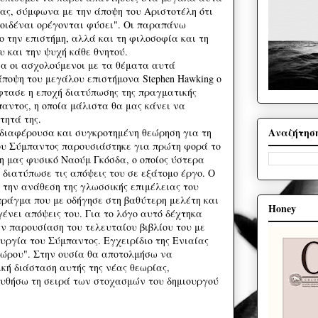
ας, σύμφωνα με την άποψη του Αριστοτέλη ότι
 οιδέναι ορέγονται φύσει". Οι παραπάνω
ο την επιστήμη, αλλά και τη φιλοσοφία και τη
υ και την ψυχή κάθε θνητού.
α οι ασχολούμενοι με τα θέματα αυτά
ποψη του μεγάλου επιστήμονα Stephen Hawking ο
έφτασε η εποχή διατύπωσης της πραγματικής
αντος, η οποία μάλιστα θα μας κάνει να
τητά της.
Αναζήτησ
νδιαφέρουσα και συγκροτημένη θεώρηση για τη
του Σύμπαντος παρουσιάστηκε για πρώτη φορά το
η μας φυσικό Ναούμ Γκόσδα, ο οποίος ύστερα
 διατύπωσε τις απόψεις του σε εξάτομο έργο. Ο
 την ανάθεση της γλωσσικής επιμέλειας του
πράγμα που με οδήγησε στη βαθύτερη μελέτη και
Honey
 γένει απόψεις του. Για το λόγο αυτό δέχτηκα
ν παρουσίαση του τελευταίου βιβλίου του με
ουργία του Σύμπαντος. Εγχειρίδιο της Ενιαίας
ώρου". Στην ουσία θα αποτολμήσω να
κή διάσταση αυτής της νέας θεωρίας,
ουθήσω τη σειρά των στοχασμών του δημιουργού