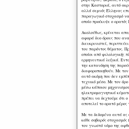
στην Καστοριά, αυτό ακρ
αλλά σεμνός Έλληνας επι
παραγωγικό στοχασμό να 
οποίο προέκυψε ο ορατός 
Ακολούθως, κρίνεται απαρ
αφορά δυο όρους που ανα
διευκρινιστεί, περιττεύ
του παρόντος θέματος. Πρ
οποίοι από φιλολογικής 
ερμηνευτικά λεξικά. Εντο
την κατανόηση της παρού
διαφοροποιηθούν. Με τον 
αυτό ακόμη που δεν εμπίπ
τεχνικό μέσο. Με τον όρο
μέσω κάποιου μηχανισμού 
ηλεκτρομαγνητικά κύματα
πρέπει να δεχτούμε ότι ο
αποτελεί το ορατό μέρος
Με τα δεδομένα αυτά ας 
κάθε σοβαρός στοχασμός ξ
τον γνωστό νόμο της αφθ