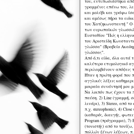
του, εντυπωσιάστηκα απ
γραμμένες επάνω του, λε
και μολύβι και γράφω ίσα
και αμέσως πήρα τα ειδικ
του Χατζηκωνσταντή " Ο 
των ευρωπαϊκών γλωσσών"
Ευσταθίου "Πώς η ελληνι
του Αριστείδη Κωνσταντιν
γλώσσα" (Βραβείο Ακαδημ
γλώσσας".
Από ό,τι είδα, όλα αυτά
καλύτερο ετυμολογικό αγγ
περιλαμβάνουν απόψεις τ
Ήταν η πρώτη φορά που 
αγγλικές λέξεις καθημερι
μοιραία συνάντησή μου μ
Να λοιπόν πως έχουν τα π
παύση. 2) Line (γραμμή, σ
λινάρι), 3) Stereo, από 
π.χ. stereophonic), 4) Clo
(καθαρός, διαυγής, φωτει
Program (πρόγραμμα), 7) Ph
(τονιστής) από το τονίζω,
πολλών ξένων λέξεων, π.χ.