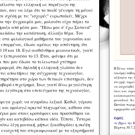
μάλιστα την ελληνική ως παράγωγο της
σον, σαν να λέμε ότι το παιδί γέννησε τη μάνα)
σε σχέση με τις "ισχυρές" ευρωπαϊκές. Μέχρι
σα την ψυχραιμία μου, μολονότι είχα πάρει το
βραζα από μέσα μου. "Πίσω μου σ' έχω Σατανά"
σκεδάσω την κατάσταση, άλλαξα θέμα. Τον
ε στα φιλολογικά μαθήματα του γυμνασίου και
ς επαρμένος, έδωσε αμέσως την απάντηση, ότι
 19 και 18. Εγώ αισθάνθηκα μειονεκτικός, γιατί
εν ξεπερνούσα το 13. Έτσι, φάνηκε ότι με
ι που μου έδωσε το τελειωτικό χτύπημα
τρομερό, ότι δηλαδή η ελληνική γλώσσα δεν
Η Eίναι τόσο
τις απαιτήσεις της σύγχρονης τεχνολογίας.
(ακόμη) σοβα
αζήτητα της 
πηρέτησα στο χώρο των θετικών επιστημών, δεν
στιγμής τηρώ
οβαρό επιχείρημα. Ίσως γιατί δίνω μεγαλύτερη
να ασχοληθεί
αι λιγότερη στα επιτεύγματα της τεχνολογίας.
ίσως και νομι
καλοκαιριάτι
μοναδικό. Αν 
έφυγα χωρίς να αγοράσω λεξικό. Καθώς γύρισα
Ωστόσο περιμ
ς και ομολογώ αρκετά πληγωμένος, κάθισα στο
εφημερίδα απ
έρια μου στους κροτάφους και προσπάθησα να
ΟΔΟΣ
όν και κατεβάσω κάποια ιδέα. Τίποτε. Ύστερα
το βήμα της 
ύσω λίγη μουσική, μήπως ξεκαθαρίσει η σκέψη
Πέμπτη 30.7.2
 ενισχυτή του στερεοφωνικού με τα εξαρτήματά