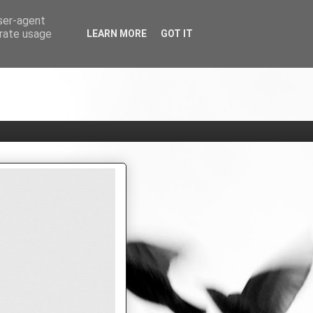
user-agent
erate usage
LEARN MORE
GOT IT