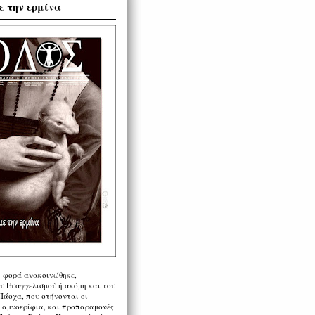
ε την ερμίνα
η φορά ανακοινώθηκε,
υ Ευαγγελισμού ή ακόμη και του
Πάσχα, που στήνονται οι
α αμνοερίφια, και προπαραμονές