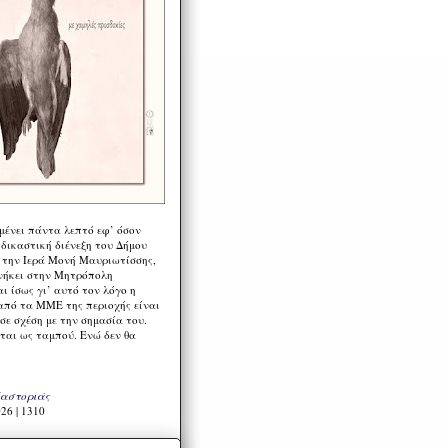
μένει πάντα λεπτό εφ’ όσον
 δικαστική διένεξη του Δήμου
 την Ιερά Μονή Μαυριωτίσσης,
νήκει στην Μητρόπολη
ι ίσως γι’ αυτό τον λόγο η
από τα ΜΜΕ της περιοχής είναι
σε σχέση με την σημασία του.
ται ως ταμπού. Ενώ δεν θα
Καστοριάς
26 | 1310