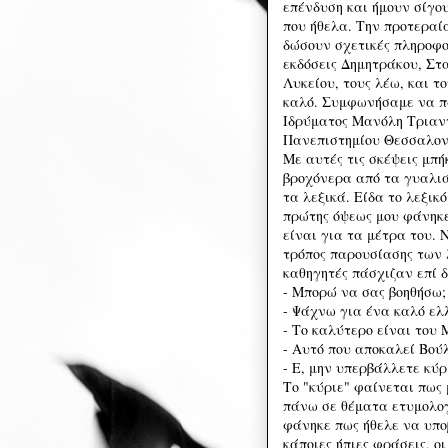
επένδυση και ήμουν σίγο
που ήθελα. Την προτεραί
δώσουν σχετικές πληροφορ
εκδόσεις Δημητράκου, Στ
Λυκείου, τους λέω, και τ
καλό. Συμφωνήσαμε να πά
Ιδρύματος Μανόλη Τριαντ
Πανεπιστημίου Θεσσαλον
Με αυτές τις σκέψεις μπ
βροχόνερα από τα γυαλιά
τα λεξικά. Είδα το λεξικ
πρώτης όψεως μου φάνηκε
είναι για τα μέτρα του. 
τρόπος παρουσίασης των 
καθηγητές πάσχιζαν επί 
- Μπορώ να σας βοηθήσω;
- Ψάχνω για ένα καλό ελλ
- Το καλύτερο είναι του 
- Αυτό που αποκαλεί Βού
- Ε, μην υπερβάλλετε κύρι
Το "κύριε" φαίνεται πως
πάνω σε θέματα ετυμολογ
φάνηκε πως ήθελε να υπο
κάποιες ήπιες φράσεις, οι