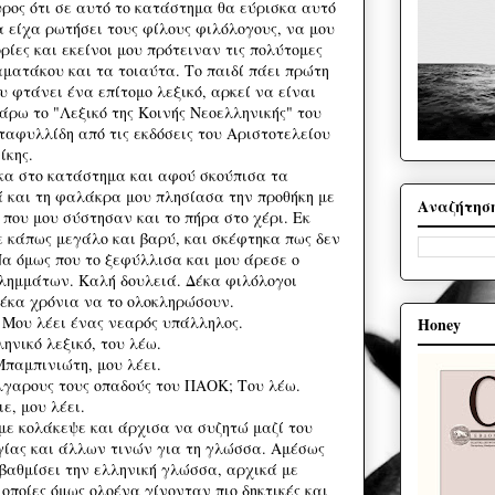
υρος ότι σε αυτό το κατάστημα θα εύρισκα αυτό
α είχα ρωτήσει τους φίλους φιλόλογους, να μου
ίες και εκείνοι μου πρότειναν τις πολύτομες
αματάκου και τα τοιαύτα. Το παιδί πάει πρώτη
ου φτάνει ένα επίτομο λεξικό, αρκεί να είναι
ρω το "Λεξικό της Κοινής Νεοελληνικής" του
αφυλλίδη από τις εκδόσεις του Αριστοτελείου
ίκης.
ήκα στο κατάστημα και αφού σκούπισα τα
 και τη φαλάκρα μου πλησίασα την προθήκη με
Αναζήτησ
ό που μου σύστησαν και το πήρα στο χέρι. Εκ
 κάπως μεγάλο και βαρύ, και σκέφτηκα πως δεν
Να όμως που το ξεφύλλισα και μου άρεσε ο
λημμάτων. Καλή δουλειά. Δέκα φιλόλογοι
δέκα χρόνια να το ολοκληρώσουν.
 Μου λέει ένας νεαρός υπάλληλος.
Honey
ηνικό λεξικό, του λέω.
Μπαμπινιώτη, μου λέει.
λγαρους τους οπαδούς του ΠΑΟΚ; Του λέω.
ε, μου λέει.
 με κολάκεψε και άρχισα να συζητώ μαζί του
ίας και άλλων τινών για τη γλώσσα. Αμέσως
βαθμίσει την ελληνική γλώσσα, αρχικά με
 οποίες όμως ολοένα γίνονταν πιο δηκτικές και