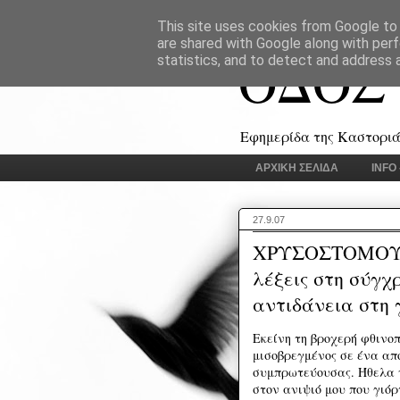
This site uses cookies from Google to d
are shared with Google along with perf
ΟΔΟΣ
statistics, and to detect and address 
Εφημερίδα της Καστοριάς
ΑΡΧΙΚΗ ΣΕΛΙΔΑ
INFO
27.9.07
ΧΡΥΣΟΣΤΟΜΟΥ 
λέξεις στη σύγχ
αντιδάνεια στη
Εκείνη τη βροχερή φθινο
μισοβρεγμένος σε ένα απ
συμπρωτεύουσας. Ήθελα 
στον ανιψιό μου που γιόρ