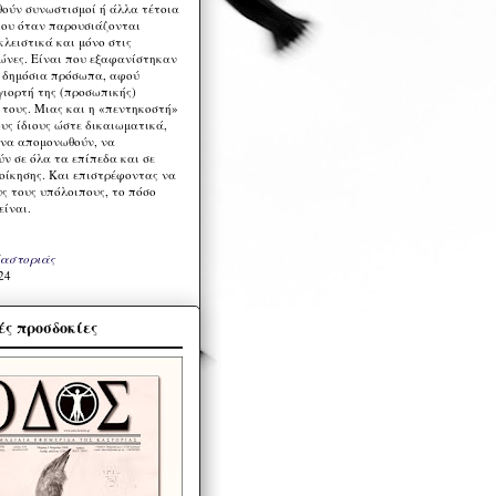
ούν συνωστισμοί ή άλλα τέτοια
ου όταν παρουσιάζονται
λειστικά και μόνο στις
ώνες. Είναι που εξαφανίστηκαν
α δημόσια πρόσωπα, αφού
γιορτή της (προσωπικής)
τους. Μιας και η «πεντηκοστή»
ους ίδιους ώστε δικαιωματικά,
 να απομονωθούν, να
ν σε όλα τα επίπεδα και σε
ιοίκησης. Και επιστρέφοντας να
υς τους υπόλοιπους, το πόσο
είναι.
Καστοριάς
24
ς προσδοκίες