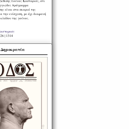
Έκθεσης Γούνας Καστοριάς, ότι
ιγγιώδες πρόγραμμα
ης είναι στα σκαριά της
α την ενίσχυση, με όχι διαφανή
 κλάδου της γούνας.
Καστοριάς
26 | 1314
α Δημοκρατία