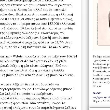
ρασαν και καθιερώθηκαν στις ευρωπαϊκές
ος δεν έπαυσε να γονιμοποιεί τον ευρωπαϊκό,
τήμης και φιλοσοφίας αλλά και σε επίπεδο
νολογίας. Ιδιαίτερα στην επιστήμη, η ελληνική
000 λέξεις, οι οποίες αξιοποιήθηκαν διεθνώς,
οποιούνται σήμερα πάνω από 135.000 ελληνικοί
ονική γλώσσα (βλέπε λεξικό Αρ. Κωνσταντινίδη
της ελληνικής γλώσσας"). Ειδικότερα, το
και ελληνογενών λέξεων, δηλαδή αυτών που
ικά γλωσσικά στοιχεία, φθάνει το 53,7% στην
ογία, το 59% στη Βοτανική και το 44,6% στην
erriam - Webster προκύπτει ότι μεταξύ των 166724
Το θέμα παρα
σχετίζεται με
μιλουμένης οι 42914 έχουν ελληνική ρίζα.
Καστοριάς με
λικές λέξεις η μία είναι ελληνική. Επί του
που βέβαια α
έρον να τονιστεί, ότι η αγγλική γλώσσα
Καστοριάς, κα
ική μόνο 57 και από τη σλαυική μόνο 34 λέξεις.
προβολή του 
περιορισμένη 
Αντιμετωπίζε
 αυτών λέξεων δεν είναι δυνατόν να
έπρεπε.
περιορισμένο άρθρο. Ο ενδιαφερόμενος μπορεί
άλα λεξικά τα οποία αναφέρθηκαν
ΟΔΟΣ
το βήμα της 
πολλά άλλα που δημιουργήθηκαν από ιδιωτική
Πέμπτη 5.3.20
 κρατική φροντίδα. Μολαταύτα, θεωρείται
έση αυτή ελάχιστα τυχαία παραδείγματα λέξεων