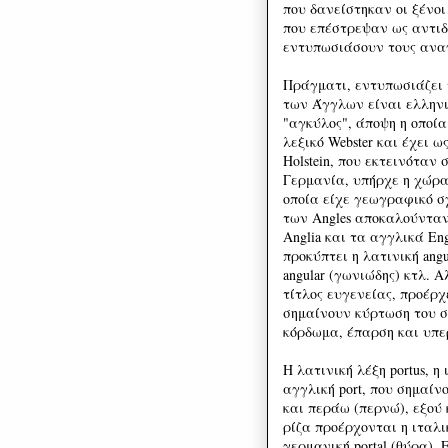
που δανείστηκαν οι ξένοι
που επέστρεψαν ως αντιδ
εντυπωσιάσουν τους ανα
Πράγματι, εντυπωσιάζει τ
των Άγγλων είναι ελληνι
"αγκύλος", άποψη η οποία
λεξικό Webster και έχει ω
Holstein, που εκτεινόταν
Γερμανία, υπήρχε η χώρα
οποία είχε γεωγραφικό σ
των Angles αποκαλούνταν.
Anglia και τα αγγλικά Eng
προκύπτει η λατινική angu
angular (γωνιώδης) κτλ. Α
τίτλος ευγενείας, προέρχ
σημαίνουν κύρτωση του σ
κόρδωμα, έπαρση και υπε
Η λατινική λέξη portus, η
αγγλική port, που σημαίν
και περάω (περνώ), εξού 
ρίζα προέρχονται η ιταλικ
γερμανική portal (θύρα).