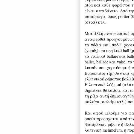
ρίζα και κάθε φορά που 
είναι αντιδάνειο. Από τη
παράγωγα, όπως portier (θ
(στοά) κτλ.
Μια άλλη εντυπωσιακή ομ
αναφερθεί προηγουμένως,
τα πόδια μου, πηδώ, χορε
(χορός), το αγγλικό ball
τα ιταλικά ballare και ba
ballet, ballade και valse,
λοιπόν που χορεύουμε ή 
Ευρωπαίοι τίμησαν και 
ελληνικού ρήματος βαλλί
Η λατινική λέξη sal (αλά
σημαίνει θάλασσα, και επ
τη ρίζα αυτή δημιουργήθ
σαλάτα, σαλάμι κτλ.) πο
Και αφού μιλούμε για φα
οποία προέρχεται από τη
βρασμένων μήλων ή άλλω
λατινική melimelum, η πο