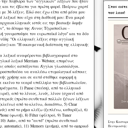
ό την πληθώρα των "αγγλικών" λέξεων που ήταν
Στον αστε
ς και τις έβλεπα για πρώτη φορά. Παίρνω χαρτί
 με 36 λέξεις. Εδώ σας έχω είπα από μέσα μου
του λαού
ά λεξικά που είχα στη διάθεσή μου: Ένα μικρό
αρχαιοελληνικός ιστός εις την βασικήν δομήν
, το δίτομο της Άννας Τζιροπούλου -
κή γονιμοποίησε τον ευρωπαϊκό λόγο" και τα δύο
ίδη: "Οι ελληνικές λέξεις στην αγγλική
ίας) και "Η οικουμενική διάσταση της ελληνικής
 τα λεξικά αναφέρονται βιβλιογραφικά στο
λικό λεξικό Merriam - Webster, επομένως
ις οποίες ασπάζονται Άγγλοι γλωσσολόγοι.
προσπαθούσα να αναλύσω ετυμολογικά κάποιες
νής χρήσης και σε αυτό στάθηκε αφορμή η
ε εκείνο το νεαρό υπάλληλο του βιβλιοπωλείου.
ράγματα. 1) Pause (παύση), από το ελληνικό
ειρά), από το λίνεος, λινός, λίνον (σχοινί από
το στερεός (πρώτο συνθετικό πολλών ξένων λέξεων
se (κλείνω) από το κλείνω, διακόπτω, 5) Clear
νός) από το ρήμα κλύζω (ξεπλένω, καθαρίζω), 6)
one (φωνή), 8) Filter (φίλτρο), 9) Tuner
 10) Auto-, από το "αυτό" (πρώτο συνθετικό
Στην Καστορι
 automatic), 11) Memory (μνήμη), από το ομηρικό
Πεντηκοστής 