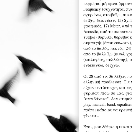
μερμήρα, μέριμνα (φροντίδ
Frequency (συχνότητα, π
οχυρώνω, στοιβάζω, πυκνώ
δείξις, δεικνύειν, 15) Syn
γραφικός, 17) Meter, από τ
Acoustic, από το ακουστικ
τύρβω (θορυβώ, θόρυβος κ
συμπαγής (όπου con=συν), 
από το δασύς, πυκνός, 24)
από το βαλλίζω (κινώ, χορε
(επιλογέας, συλλέκτης), α
ενδεικνύω, δείχνω.
Οι 28 από τις 36 λέξεις 
ελληνική προέλευση. Τις 
είχαν αντίστοιχες και τι
γύρισαν πίσω σε μας, γι
"αντιδάνεια". Δεν ετυμολ
play, manual, band, equalis
πρέπει κάποιος να ερευνή
γίνεται.
Έτσι, μου δόθηκε η ευκαι