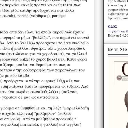
της Διεθνούς 
την περνάει κανείς πρέπει να σκέφτεται πως
ένα ακόμη ιλ
χρηματοδότησ
ν ίδια ρίζα επίσης προέρχονται και άλλα
κυβέρνησης γι
υρωρός), porche (νάρθηκας), portique
πρότυπα, του
ΟΔΟΣ
το βήμα της 
άδα αντιδανείων, τα οποία ακροθιγώς έχουν
Πέμπτη 2.4.20
 αφορά το ρήμα "βαλλίζω", που σημαίνει κουνώ
ύω. Από το βαλλίζω προέρχεται το λατινικό ballo
 (μπάλα ή μπάλλα, σφαίρα, τόπι, χοροεσπερίδα),
Εν τη Νέ
lletto (αντιδάνειο για το χορόδραμα), τα γαλλικά
 το γερμανικό walzer (ο χορός βαλς) κτλ. Κάθε φορά
παίζουμε μπάλα, να θυμούμαστε πως οι
κράτησαν την ορθογραφία των παραγώγων του
ζω με δύο λάμβα.
τι) προέρχεται από την ομηρική λέξη αλς που
ειδή παίρνει δασεία προφέρεται ως (σ)αλς. Από
ηκαν ένα σωρό ευρωπαϊκές λέξεις (σάλτσα,
υ γύρισαν σε μας ως αντιδάνεια.
γώσιμα ας θυμηθούμε και τη λέξη "μαρμελάδα"η
ν αρχαία ελληνική "μελίμηλον" (πολτός
ν οπωρών). Από το μελίμηλον προέκυψε η
ρτογαλλική marmelada, η γαλλική και αγγλική