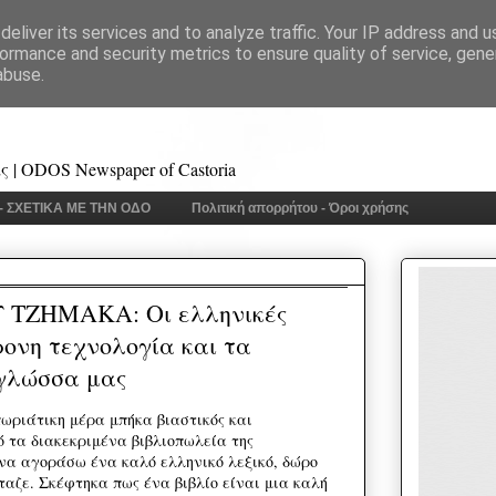
eliver its services and to analyze traffic. Your IP address and 
ormance and security metrics to ensure quality of service, gen
abuse.
 | ODOS Newspaper of Castoria
 - ΣΧΕΤΙΚΑ ΜΕ ΤΗΝ ΟΔΟ
Πολιτική απορρήτου - Όροι χρήσης
ΤΖΗΜΑΚΑ: Οι ελληνικές
ρονη τεχνολογία και τα
 γλώσσα μας
πωριάτικη μέρα μπήκα βιαστικός και
ό τα διακεκριμένα βιβλιοπωλεία της
να αγοράσω ένα καλό ελληνικό λεξικό, δώρο
ταζε. Σκέφτηκα πως ένα βιβλίο είναι μια καλή