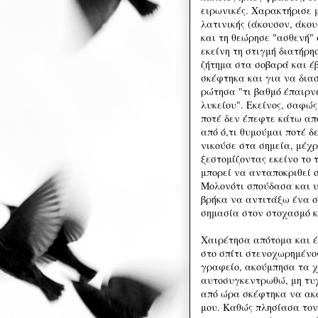
ειρωνικές. Χαρακτήρισε 
λατινικής (άκουσον, άκου
και τη θεώρησε "ασθενή" 
εκείνη τη στιγμή διατήρη
ζήτημα στα σοβαρά και έ
σκέφτηκα και για να δια
ρώτησα "τι βαθμό έπαιρν
λυκείου". Εκείνος, σαφώ
ποτέ δεν έπεφτε κάτω από
από ό,τι θυμούμαι ποτέ δ
νικούσε στα σημεία, μέχρ
ξεστομίζοντας εκείνο το 
μπορεί να ανταποκριθεί σ
Μολονότι σπούδασα και υ
βρήκα να αντιτάξω ένα σ
σημασία στον στοχασμό κ
Χαιρέτησα απότομα και 
στο σπίτι στενοχωρημένο
γραφείο, ακούμπησα τα χ
αυτοσυγκεντρωθώ, μη τυχ
από ώρα σκέφτηκα να ακο
μου. Καθώς πλησίασα τον