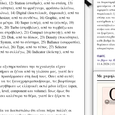
να παρατηρηθ
α), 12) Station (σταθμός), από το στάση, 13)
φαινόμενα –π
υκνότητα), από το φράγνυμι, φράσσω (κλείνω,
αφορούν αποκ
νω), 14) Digital (δακτυλικός, ψηφιακός), από τα
παραλιακές ζ
thesizer, από το συνθέτω, 16) Graphic, από το
επίσης και τ
κατέφθασε η 
ο μέτρο. 18) Super (υπέρ), από το (σ)υπέρ, 19)
«αναλήψεώς» 
ός, 20) Turbo (στρόβιλος), από το τυρβάζω και
ανήκε και στ
αι στρόβιλος), 21) Compact (συμπαγής), από το
να ξεφύγουν,
ανασυνταχθού
22) Disk, από το δίσκος, 23) Density (πυκνότητα),
κάθε βαθμό δ
 System, από το σύστημα, 25) Ballance (ισορροπία),
θυμίσουν όλο
ύω), 26) Type, από το τύπος, 27) Selector
απαραίτητοι 
πό το συλλέγω, 28) Indicator (δείκτης), από το
ΟΔΟΣ
το βήμα της 
11.6.2026 | 13
που εξυπηρετούσαν την τεχνολογία είχαν
πήραν οι ξένοι από τη γλώσσα μας, γιατί δεν
Με χαμηλέ
ς προσάρμοσαν στη δική τους. Όσες από αυτές
α να τις ξαναχρησιμοποιήσουμε, τις βαφτίσαμε
ογήθηκαν ως ελληνικές οκτώ μόνο λέξεις (open,
er, level, component και volume). Ίσως όμως θα
σει καλύτερα το θέμα, γιατί δεν ξέρετε τι
ρία να διαπιστώσω ότι είναι πάρα πολλές οι