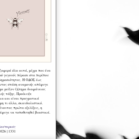
 ζοφερά όλα αυτά, μέχρι που ένα
ρό γεγονός πέρασε στα περίπου
δημοσιότητας. Η ΟΔΟΣ έως
ντας στάση αναμονής απέφυγε
 με μείζον ζήτημα διαφάνειας
κής τάξης. Προέκυψε
κα και είναι πραγματικά
μη τι άλλο, σκανδαλιστικό.
ένοντας πρώτα εξελίξεις, η
έφυγε να τοποθετηθεί βιαστικά.
Καστοριάς
026 | 1331