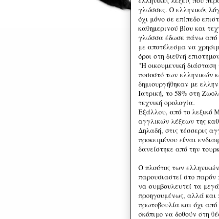
ελληνικές λέξεις που πέ
γλώσσες. Ο ελληνικός λόγ
όχι μόνο σε επίπεδο επισ
καθημερινού βίου και τεχ
γλώσσα έδωσε πάνω από 27
με αποτέλεσμα να χρησιμ
όροι στη διεθνή επιστημ
"Η οικουμενική διάσταση 
ποσοστό των ελληνικών 
δημιουργήθηκαν με ελλην
Ιατρική, το 58% στη Ζωολ
τεχνική ορολογία.
Εξάλλου, από το λεξικό M
αγγλικών λέξεων της καθο
Δηλαδή, στις τέσσερις αγγ
προκειμένου είναι ενδιαφ
δανείστηκε από την τουρκ
Ο πλούτος των ελληνικών
παρουσιαστεί στο παρόν 
να συμβουλευτεί τα μεγ
προηγουμένως, αλλά και 
πρωτοβουλία και όχι από
σκόπιμο να δοθούν στη θ