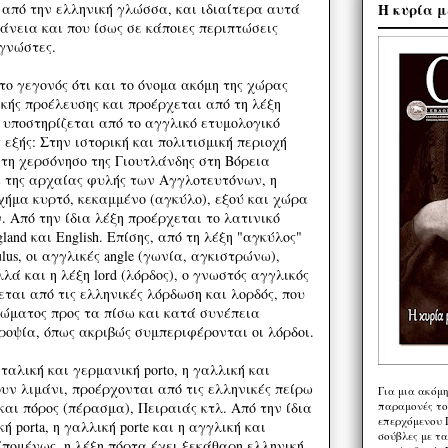
Η κυρία μ
 από την ελληνική γλώσσα, και ιδιαίτερα αυτά
άνεια και που ίσως σε κάποιες περιπτώσεις
γνώστες.
ο γεγονός ότι και το όνομα ακόμη της χώρας
κής προέλευσης και προέρχεται από τη λέξη
 υποστηρίζεται από το αγγλικό ετυμολογικό
ς εξής: Στην ιστορική και πολιτισμική περιοχή
 στη χερσόνησο της Γιουτλάνδης στη Βόρεια
 της αρχαίας φυλής των Αγγλοτευτόνων, η
χήμα κυρτό, κεκαμμένο (αγκύλο), εξού και χώρα
 Από την ίδια λέξη προέρχεται το λατινικό
land και English. Επίσης, από τη λέξη "αγκύλος"
lus, οι αγγλικές angle (γωνία, αγκιστρώνω),
λλά και η λέξη lord (λόρδος), ο γνωστός αγγλικός
εται από τις ελληνικές λόρδωση και λορδός, που
ώματος προς τα πίσω και κατά συνέπεια
ροψία, όπως ακριβώς συμπεριφέρονται οι λόρδοι.
 ιταλική και γερμανική porto, η γαλλική και
ουν λιμάνι, προέρχονται από τις ελληνικές πείρω
Για μια ακόμ
παραμονές το
και πόρος (πέρασμα), Πειραιάς κτλ. Από την ίδια
επερχόμενου 
ή porta, η γαλλική porte και η αγγλική και
σούβλες με τ
 Επομένως, η λέξη πόρτα έχει ξεκάθαρη ελληνική