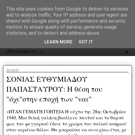
recJPp8XvMXop0y2Y7vHbTA_Phw
This site uses cookies from Google to deliver its services
and to analyze traffic. Your IP address and user-agent are
ΟΔΟΣ
shared with Google along with performance and security
metrics to ensure quality of service, generate usage
statistics, and to detect and address abuse.
Εφημερίδα της Καστοριάς | ODOS Newspaper of Castoria
LEARN MORE
GOT IT
▼
20.10.07
ΣΟΝΙΑΣ ΕΥΘΥΜΙΑΔΟΥ
ΠΑΠΑΣΤΑΥΡΟΥ: Η θέση του
"όχι"στην εποχή των "ναι"
«ΗΤΑΝ ΓΕΜΑΤΗ ΓΟΗΤΕΙΑ Η νύχτα της 28ης Οκτωβρίου
1940. Μια θεϊκή γαλήνη βασίλευε παντού και το θαμπό
φως του φεγγαριού έδινε το χρώμα του παλιού ασημιού
στον ουράνιο θόλο». Θα μπορούσα να συνεχίσω έτσι, με