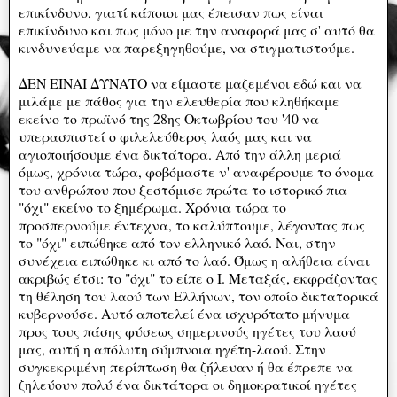
επικίνδυνο, γιατί κάποιοι μας έπεισαν πως είναι
επικίνδυνο και πως μόνο με την αναφορά μας σ' αυτό θα
κινδυνεύαμε να παρεξηγηθούμε, να στιγματιστούμε.
ΔΕΝ ΕΙΝΑΙ ΔΥΝΑΤΟ να είμαστε μαζεμένοι εδώ και να
μιλάμε με πάθος για την ελευθερία που κληθήκαμε
εκείνο το πρωϊνό της 28ης Οκτωβρίου του '40 να
υπερασπιστεί ο φιλελεύθερος λαός μας και να
αγιοποιήσουμε ένα δικτάτορα. Από την άλλη μεριά
όμως, χρόνια τώρα, φοβόμαστε ν' αναφέρουμε το όνομα
του ανθρώπου που ξεστόμισε πρώτα το ιστορικό πια
"όχι" εκείνο το ξημέρωμα. Χρόνια τώρα το
προσπερνούμε έντεχνα, το καλύπτουμε, λέγοντας πως
το "όχι" ειπώθηκε από τον ελληνικό λαό. Ναι, στην
συνέχεια ειπώθηκε κι από το λαό. Όμως η αλήθεια είναι
ακριβώς έτσι: το "όχι" το είπε ο Ι. Μεταξάς, εκφράζοντας
τη θέληση του λαού των Ελλήνων, τον οποίο δικτατορικά
κυβερνούσε. Αυτό αποτελεί ένα ισχυρότατο μήνυμα
προς τους πάσης φύσεως σημερινούς ηγέτες του λαού
μας, αυτή η απόλυτη σύμπνοια ηγέτη-λαού. Στην
συγκεκριμένη περίπτωση θα ζήλευαν ή θα έπρεπε να
ζηλεύουν πολύ ένα δικτάτορα οι δημοκρατικοί ηγέτες