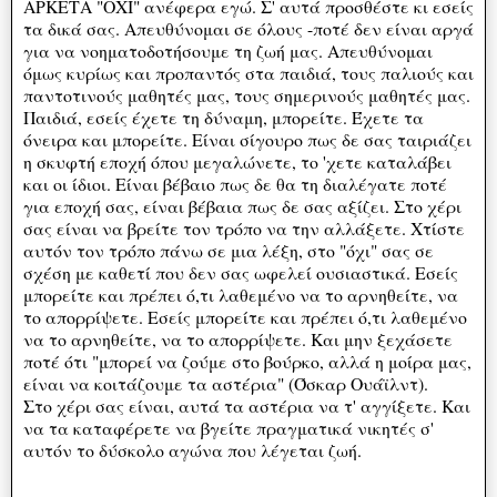
ΑΡΚΕΤΑ "ΟΧΙ" ανέφερα εγώ. Σ' αυτά προσθέστε κι εσείς
τα δικά σας. Απευθύνομαι σε όλους -ποτέ δεν είναι αργά
για να νοηματοδοτήσουμε τη ζωή μας. Απευθύνομαι
όμως κυρίως και προπαντός στα παιδιά, τους παλιούς και
παντοτινούς μαθητές μας, τους σημερινούς μαθητές μας.
Παιδιά, εσείς έχετε τη δύναμη, μπορείτε. Έχετε τα
όνειρα και μπορείτε. Είναι σίγουρο πως δε σας ταιριάζει
η σκυφτή εποχή όπου μεγαλώνετε, το 'χετε καταλάβει
και οι ίδιοι. Είναι βέβαιο πως δε θα τη διαλέγατε ποτέ
για εποχή σας, είναι βέβαια πως δε σας αξίζει. Στο χέρι
σας είναι να βρείτε τον τρόπο να την αλλάξετε. Χτίστε
αυτόν τον τρόπο πάνω σε μια λέξη, στο "όχι" σας σε
σχέση με καθετί που δεν σας ωφελεί ουσιαστικά. Εσείς
μπορείτε και πρέπει ό,τι λαθεμένο να το αρνηθείτε, να
το απορρίψετε. Εσείς μπορείτε και πρέπει ό,τι λαθεμένο
να το αρνηθείτε, να το απορρίψετε. Και μην ξεχάσετε
ποτέ ότι "μπορεί να ζούμε στο βούρκο, αλλά η μοίρα μας,
είναι να κοιτάζουμε τα αστέρια" (Όσκαρ Ουάϊλντ).
Στο χέρι σας είναι, αυτά τα αστέρια να τ' αγγίξετε. Και
να τα καταφέρετε να βγείτε πραγματικά νικητές σ'
αυτόν το δύσκολο αγώνα που λέγεται ζωή.