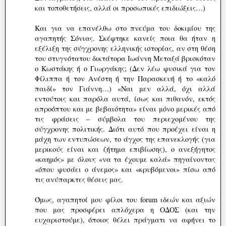
και τοποθετήσεις, αλλά οι προσωπικές επιδιώξεις…)
Και για να επανέλθω στο πνεύμα του δοκιμίου της
αγαπητής Σόνιας. Σκέφτηκε κανείς ποια θα ήταν η
εξέλιξη της σύγχρονης ελληνικής ιστορίας, αν στη θέση
του στυγνότατου δικτάτορα Ιωάννη Μεταξά βρισκόταν
ο Κωστάκης ή ο Γιωργάκης; (Δεν λέω φυσικά για τον
Φίλιππα ή τον Ανέστη ή την Παρασκευή ή το «καλό
παιδί» τον Γιάννη…) «Ναι μεν αλλά, όχι αλλά
εντούτοις και παρόλα αυτά, ίσως και πιθανόν, εκτός
απροόπτου και με βεβαιότητα» είναι μόνο μερικές από
τις φράσεις – σύμβολα του περιεχομένου της
σύγχρονης πολιτικής. Διότι αυτό που προέχει είναι η
μάχη των εντυπώσεων, το άγχος της επανεκλογής (για
μερικούς είναι και ζήτημα επιβίωσης), ο ανεξήγητος
«καημός» με όλους «να τα έχουμε καλά» πηγαίνοντας
«όπου φυσάει ο άνεμος» και «κρυβόμενοι» πίσω από
τις ανύπαρκτες θέσεις μας.
Όμως, αγαπητοί μου φίλοι του forum ιδεών και αξιών
που μας προσφέρει απλόχερα η ΟΔΟΣ (και την
ευχαριστούμε), όποιος θέλει πράγματι να αφήνει το