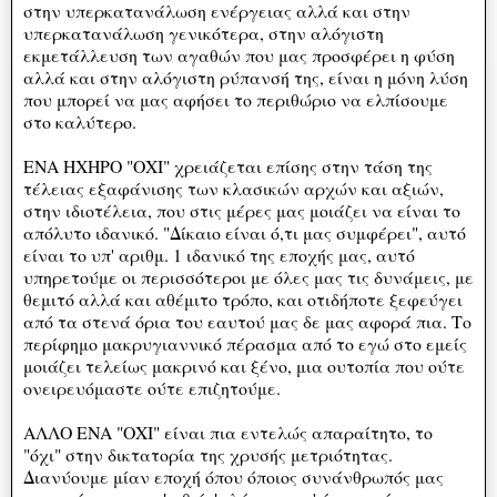
στην υπερκατανάλωση ενέργειας αλλά και στην
υπερκατανάλωση γενικότερα, στην αλόγιστη
εκμετάλλευση των αγαθών που μας προσφέρει η φύση
αλλά και στην αλόγιστη ρύπανσή της, είναι η μόνη λύση
που μπορεί να μας αφήσει το περιθώριο να ελπίσουμε
στο καλύτερο.
ΕΝΑ ΗΧΗΡΟ "ΟΧΙ" χρειάζεται επίσης στην τάση της
τέλειας εξαφάνισης των κλασικών αρχών και αξιών,
στην ιδιοτέλεια, που στις μέρες μας μοιάζει να είναι το
απόλυτο ιδανικό. "Δίκαιο είναι ό,τι μας συμφέρει", αυτό
είναι το υπ' αριθμ. 1 ιδανικό της εποχής μας, αυτό
υπηρετούμε οι περισσότεροι με όλες μας τις δυνάμεις, με
θεμιτό αλλά και αθέμιτο τρόπο, και οτιδήποτε ξεφεύγει
από τα στενά όρια του εαυτού μας δε μας αφορά πια. Το
περίφημο μακρυγιαννικό πέρασμα από το εγώ στο εμείς
μοιάζει τελείως μακρινό και ξένο, μια ουτοπία που ούτε
ονειρευόμαστε ούτε επιζητούμε.
ΑΛΛΟ ΕΝΑ "ΟΧΙ" είναι πια εντελώς απαραίτητο, το
"όχι" στην δικτατορία της χρυσής μετριότητας.
Διανύουμε μίαν εποχή όπου όποιος συνάνθρωπός μας