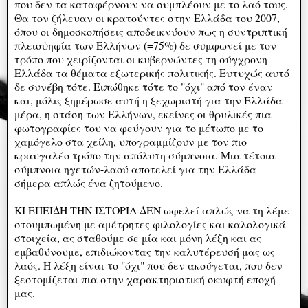
που δεν τα καταφέρνουν να συμπλέουν με το λαό τους.
Θα τον ζήλευαν οι κρατούντες στην Ελλάδα του 2007,
όπου οι δημοσκοπήσεις αποδεικνύουν πως η συντριπτική
πλειοψηφία των Ελλήνων (=75%) δε συμφωνεί με τον
τρόπο που χειρίζονται οι κυβερνώντες τη σύγχρονη
Ελλάδα τα θέματα εξωτερικής πολιτικής. Ευτυχώς αυτό
δε συνέβη τότε. Ειπώθηκε τότε το "όχι" από τον έναν
και, μόλις ξημέρωσε αυτή η ξεχωριστή για την Ελλάδα
μέρα, η στάση των Ελλήνων, εκείνες οι θρυλικές πια
φωτογραφίες του να φεύγουν για το μέτωπο με το
χαμόγελο στα χείλη, υπογραμμίζουν με τον πιο
κραυγαλέο τρόπο την απόλυτη σύμπνοια. Μια τέτοια
σύμπνοια ηγετών-λαού αποτελεί για την Ελλάδα
σήμερα απλώς ένα ζητούμενο.
ΚΙ ΕΠΕΙΔΗ ΤΗΝ ΙΣΤΟΡΙΑ ΔΕΝ ωφελεί απλώς να τη λέμε
στουμπωμένη με αμέτρητες φιλολογίες και καλολογικά
στοιχεία, ας σταθούμε σε μία και μόνη λέξη και ας
εμβαθύνουμε, επιδιώκοντας την καλυτέρευσή μας ως
λαός. Η λέξη είναι το "όχι" που δεν ακούγεται, που δεν
ξεστομίζεται πια στην χαρακτηριστική σκυφτή εποχή
μας.