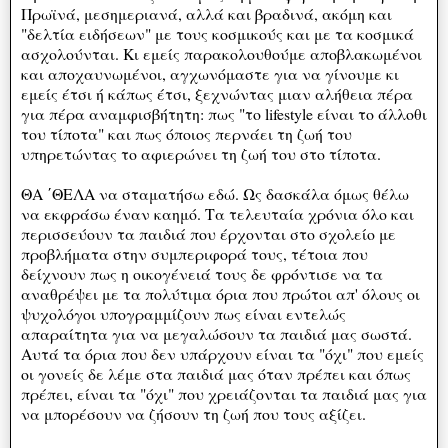
Πρωϊνά, μεσημεριανά, αλλά και βραδινά, ακόμη και
"δελτία ειδήσεων" με τους κοσμικούς και με τα κοσμικά
ασχολούνται. Κι εμείς παρακολουθούμε αποβλακωμένοι
και αποχαυνωμένοι, αγχωνόμαστε για να γίνουμε κι
εμείς έτσι ή κάπως έτσι, ξεχνώντας μιαν αλήθεια πέρα
για πέρα αναμφισβήτητη: πως "το lifestyle είναι το άλλοθι
του τίποτα" και πως όποιος περνάει τη ζωή του
υπηρετώντας το αφιερώνει τη ζωή του στο τίποτα.
ΘΑ ΄ΘΕΛΑ να σταματήσω εδώ. Ως δασκάλα όμως θέλω
να εκφράσω έναν καημό. Τα τελευταία χρόνια όλο και
περισσεύουν τα παιδιά που έρχονται στο σχολείο με
προβλήματα στην συμπεριφορά τους, τέτοια που
δείχνουν πως η οικογένειά τους δε φρόντισε να τα
αναθρέψει με τα πολύτιμα όρια που πρώτοι απ' όλους οι
ψυχολόγοι υπογραμμίζουν πως είναι εντελώς
απαραίτητα για να μεγαλώσουν τα παιδιά μας σωστά.
Αυτά τα όρια που δεν υπάρχουν είναι τα "όχι" που εμείς
οι γονείς δε λέμε στα παιδιά μας όταν πρέπει και όπως
πρέπει, είναι τα "όχι" που χρειάζονται τα παιδιά μας για
να μπορέσουν να ζήσουν τη ζωή που τους αξίζει.