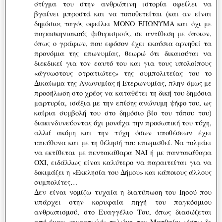
στίγμα του στην ανθρώπινη ιστορία οφείλει να
βγαίνει μπροστά και να τοποθετείται (και αν είναι
δημόσιος ταγός οφείλει ΜΟΝΟ ΕΠΩΝΥΜΑ και όχι με
παρασκηνιακούς ψιθυρισμούς, σε αντίθεση με όποιον,
όπως ο γράφων, που εφόσον έχει εκούσια αρνηθεί τα
προνόμια της επωνυμίας, θεωρώ ότι δικαιούται να
διεκδικεί για τον εαυτό του και για τους υπολοίπους
«άγνωστους στρατιώτες» της συμπολιτείας του το
Δικαίωμα της Ανωνυμίας ή Ετερωνυμίας, πλην όμως με
προσήλωση στο χρέος να καταθέτει τη δική του δημόσια
μαρτυρία, ισάξια με την επίσης ανώνυμη ψήφο του, ως
καίρια συμβολή του στο δημόσιο βίο του τόπου του)
διακινδυνεύοντας όχι μονάχα την προσωπική του τύχη,
αλλά ακόμη και την τύχη όσων υποθέσεων έχει
υπεύθυνα και με τη θέλησή του επωμισθεί. Να τολμάει
να εκτίθεται με πεντακάθαρα ΝΑΙ ή με παντακάθαρα
ΟΧΙ, ειδάλλως είναι καλύτερο να παραιτείται για να
δοκιμάζει η «Εκκλησία του Δήμου» και κάποιους άλλους
συμπολίτες…
Δεν είναι νομίζω τυχαία η διατύπωση του Ιησού που
υπάρχει στην κορυφαία πηγή του παγκόσμιου
ανθρωπισμού, στο Ευαγγέλιο Του, όπως διασώζεται
από έναν «αμαρτωλό» τελώνη, τον Ματθαίο: «έστω δε