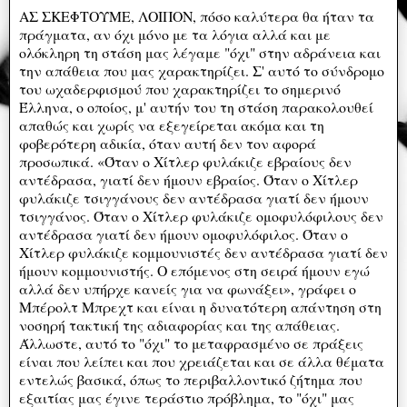
ΑΣ ΣΚΕΦΤΟΥΜΕ, ΛΟΙΠΟΝ, πόσο καλύτερα θα ήταν τα
πράγματα, αν όχι μόνο με τα λόγια αλλά και με
ολόκληρη τη στάση μας λέγαμε "όχι" στην αδράνεια και
την απάθεια που μας χαρακτηρίζει. Σ' αυτό το σύνδρομο
του ωχαδερφισμού που χαρακτηρίζει το σημερινό
Έλληνα, ο οποίος, μ' αυτήν του τη στάση παρακολουθεί
απαθώς και χωρίς να εξεγείρεται ακόμα και τη
φοβερότερη αδικία, όταν αυτή δεν τον αφορά
προσωπικά. «Όταν ο Χίτλερ φυλάκιζε εβραίους δεν
αντέδρασα, γιατί δεν ήμουν εβραίος. Όταν ο Χίτλερ
φυλάκιζε τσιγγάνους δεν αντέδρασα γιατί δεν ήμουν
τσιγγάνος. Όταν ο Χίτλερ φυλάκιζε ομοφυλόφιλους δεν
αντέδρασα γιατί δεν ήμουν ομοφυλόφιλος. Όταν ο
Χίτλερ φυλάκιζε κομμουνιστές δεν αντέδρασα γιατί δεν
ήμουν κομμουνιστής. Ο επόμενος στη σειρά ήμουν εγώ
αλλά δεν υπήρχε κανείς για να φωνάξει», γράφει ο
Μπέρολτ Μπρεχτ και είναι η δυνατότερη απάντηση στη
νοσηρή τακτική της αδιαφορίας και της απάθειας.
Άλλωστε, αυτό το "όχι" το μεταφρασμένο σε πράξεις
είναι που λείπει και που χρειάζεται και σε άλλα θέματα
εντελώς βασικά, όπως το περιβαλλοντικό ζήτημα που
εξαιτίας μας έγινε τεράστιο πρόβλημα, το "όχι" μας