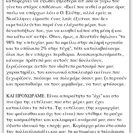
καταφέρνει να υψωθεί ψηλότερα απ' όσο οι γύρω του
γίνεται στόχος επιθέσεων. «Εκεί που ανθεί ο μέσος όρος
παύω να υπάρχω» λέει ο Ο. Ελύτης, αλλά εμείς οι
Νεοέλληνες είμαστε ένας λαός έξυπνος που δεν
εκμεταλλεύεται παρά ένα ελάχιστο μέρος των
δυνατοτήτων του, για να κινηθεί κάπου στη μέση ή και
πιο κάτω απ' αυτήν. Όταν, όμως, ο Αϊνστάϊν δηλώνει "το
98% της επιτυχίας μου το οφείλω στην σκληρή εργασία
και το υπόλοιπο 2% στην τύχη", τότε καταλαβαίνουμε
όλοι πως δεν υπάρχει περιθώριο. Ανασκουμπωνόμαστε,
κάνουμε πρότυπό μας αυτούς που δουλεύουν,
ξεριζώνουμε αυτόν τον ιδιότυπο ρατσισμό που μας
χαρακτηρίζει, τον κοινωνικό αποκλεισμό εκείνων που
ξεχωρίζουν, παύουμε να πολεμάμε όσους μας ξεπερνούν
και προσπαθούμε να τους μιμηθούμε, να τους φτάσουμε.
ΚΑΙ ΠΡΟΧΩΡΑΜΕ. Είναι απαραίτητο το "όχι" και στο
πνεύμα της ευτέλειας που στις μέρες μας έχει
κατακλύσει τα πάντα. Της ευτέλειας (της κυριαρχίας
του φαίνεσθαι και όχι του είναι) που ντύθηκε το ρούχο
της κοσμικότητας και κυκλοφορεί ανάμεσά μας σαν το
ύψιστο ιδανικό της εποχής μας. Κυρίαρχο μέσο στο οποίο
την πολλαπλασιάζει και μας τη μεταφέρει η τηλεόραση.