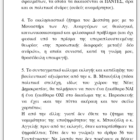
σφαλμάτων, τα οποία τα δικαιούνται οι ΠΑΝΤΕΣ, άρα
και οι πολιτικοί άνδρες (ουδείς αναμάρτητος).
4. Το εκκλησιαστικό ζήτημα του Δεσπότη μας με το
Μοναστήρι των Αγ. Αναργύρων ως θεολογικό,
κοινωνικοοικονομικό και φιλοσοφικό πρόβλημα (και όχι
φυσικά υπό το πρίσμα της υπεραπλουστευμένης
θεωρίας «της προσωπικής διαφοράς μεταξύ δύο
ανδρών», η οποία συνιστά, κατά τη γνώμη μου,
θρασύδειλη υπεκφυγή).
5. Το συνταγματικό κώλυμα εκλογής και κατάληψης του
βουλευτικού αξιώματος από την κ. Β. Μπουζάλη (πόσα
πολιτικά στελέχη, ιδίως του χώρου της Νέας
Δημοκρατίας, θα τολμήσουν να πουν ένα ξεκάθαρο ΝΑΙ
ή ένα ξεκάθαρο ΟΧΙ στο δικαίωμα της κ. Παρασκευής
να έχει «και την πίττα ακέραιη και τον σκύλο
χορτάτο»;
Ή από την άλλη: γιατί δεν έθετε το ζήτημα της
νομιμότητας της υποψηφιότητας της κ. Μπουζάλη ο κ.
Αγγελής πριν από τις εκλογές, όταν καταρτίσθηκαν τα
ψηφοδέλτια; Τότε δεν το γνώριζε το άρθρο 56 του
Συντάγματος; Να λοιπόν που δεν προέχουν οι θέσεις