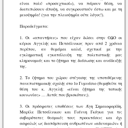
είναι πολύ «προσεχτικοί»), να πάρουν θέση, να
διατυπώσουν άποψη, να συγκρουστούν έστω και με τη
μειοψηφία! (για την πλειοψηφία ούτε λόγος!).
Παραδείγματα:
1. Οι «απαντήσεις» που είχαν δώσει στην ΟΔΟ οι
κύριοι Αγγελής και Πετσάλνικος πριν από 2 χρόνια
περίπου, αν θυμάμαι καλά, σχετικά με την
εγκληματική εγκατάλειψη της πολιτιστικής μας
κληρονομιάς και το ζήτημα της διάσωσης και ανάδειξής
της.
2. Το ζήτημα του χώρου στέγασης της υποτιθέμενης
πανεπιστημιακής σχολής στο 1ο Γυμνάσιο (θυμηθείτε τη
θέση του κ. Αγγελή: «είναι ζήτημα της τοπικής
κοινωνίας» … Αυτός που βρισκόταν;).
3. Οι πρόσφατες υποθέσεις των Άγη Σημαιοφορίδη,
Μαρίλε Πετσάλνικου και Γιάννη Γκόγκα για τις
σοβαρότατες θεσμικές τους προεκτάσεις και όχι
ασφαλώς ως διαπόμπευση ανθρωπίνων «αδυναμιών» ή