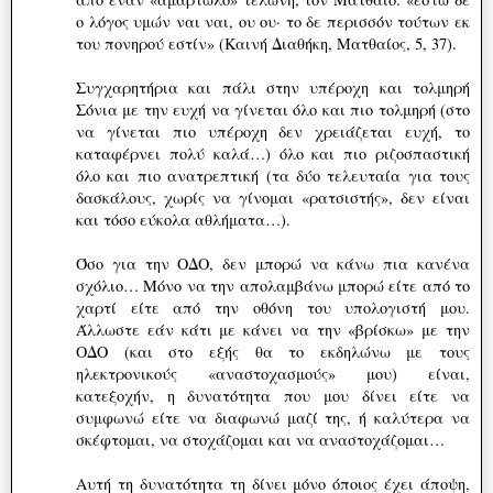
ο λόγος υμών ναι ναι, ου ου· το δε περισσόν τούτων εκ
του πονηρού εστίν» (Καινή Διαθήκη, Ματθαίος, 5, 37).
Συγχαρητήρια και πάλι στην υπέροχη και τολμηρή
Σόνια με την ευχή να γίνεται όλο και πιο τολμηρή (στο
να γίνεται πιο υπέροχη δεν χρειάζεται ευχή, το
καταφέρνει πολύ καλά…) όλο και πιο ριζοσπαστική
όλο και πιο ανατρεπτική (τα δύο τελευταία για τους
δασκάλους, χωρίς να γίνομαι «ρατσιστής», δεν είναι
και τόσο εύκολα αθλήματα…).
Όσο για την ΟΔΟ, δεν μπορώ να κάνω πια κανένα
σχόλιο… Μόνο να την απολαμβάνω μπορώ είτε από το
χαρτί είτε από την οθόνη του υπολογιστή μου.
Άλλωστε εάν κάτι με κάνει να την «βρίσκω» με την
ΟΔΟ (και στο εξής θα το εκδηλώνω με τους
ηλεκτρονικούς «αναστοχασμούς» μου) είναι,
κατεξοχήν, η δυνατότητα που μου δίνει είτε να
συμφωνώ είτε να διαφωνώ μαζί της, ή καλύτερα να
σκέφτομαι, να στοχάζομαι και να αναστοχάζομαι…
Αυτή τη δυνατότητα τη δίνει μόνο όποιος έχει άποψη,