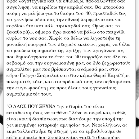
ύφος λογοτεχνικό και να επιδιώξω, προκαλώντας σας
συγκίνηση, να κερδίσω την καρδιά σας. Θα μπορούσα
ακόμη να μιλήσω για το θαύμα του '40, προσπαθώντας
να γεννήσω μέσα σας την εθνική περηφάνια και να
κερδίσω έτσι και πάλι την καρδιά σας. Όμως σας το
ξεκαθαρίζω, σήμερα έχω σκοπό να βάλω στο παιχνίδι
κυρίως το νου σας. Χωρίς να θέλω να λιγοστέψω τη
μοναδική ομορφιά των στιγμών εκείνων, χωρίς να θέλω
να μειώσω τη σημασία της πράξης των προγόνων μας
που δημιούργησαν το έπος του '40 εκφράζοντας όλο το
σεβασμό και την ευγνωμοσύνη μας, σε δύο ξεχωριστούς
συμπολίτες μας που βρίσκονται ανάμεσά μας, στον
κύριο Γιώργο Σουμαλιά και στον κύριο Θωμά Καράτζιο,
πολεμιστές τότε, και στο πρόσωπό τους τον σεβασμό και
την ευγνωμοσύνη μας προς όλους τους γενναίους
συμπολεμιστές τους.
"Ο ΛΑΟΣ ΠΟΥ ΞΕΧΝΑ την ιστορία του είναι
καταδικασμένος να πεθάνει" λένε οι σοφοί και, καθώς
είναι κοινή διαπίστωση πως διανύουμε την εποχή της
γενικευμένης ιστορικής αμνησίας των Νεοελλήνων, ας
εκμεταλλευτούμε τη στιγμή για να εμβαθύνουμε σε
κάποιο σημείο που προσπερνάμε γιατί το θεωρούμε