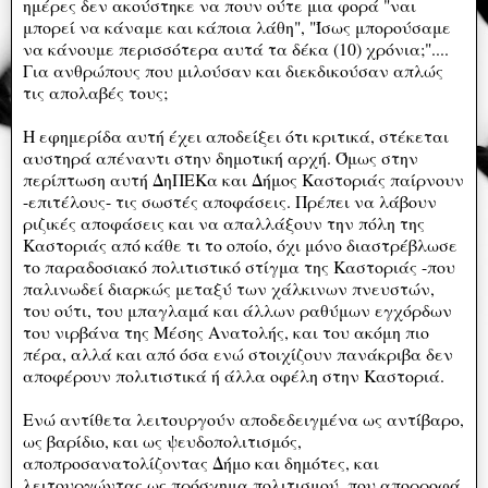
ημέρες δεν ακούστηκε να πουν ούτε μια φορά "ναι
μπορεί να κάναμε και κάποια λάθη", "Ίσως μπορούσαμε
να κάνουμε περισσότερα αυτά τα δέκα (10) χρόνια;"....
Για ανθρώπους που μιλούσαν και διεκδικούσαν απλώς
τις απολαβές τους;
Η εφημερίδα αυτή έχει αποδείξει ότι κριτικά, στέκεται
αυστηρά απέναντι στην δημοτική αρχή. Όμως στην
περίπτωση αυτή ΔηΠΕΚα και Δήμος Καστοριάς παίρνουν
-επιτέλους- τις σωστές αποφάσεις. Πρέπει να λάβουν
ριζικές αποφάσεις και να απαλλάξουν την πόλη της
Καστοριάς από κάθε τι το οποίο, όχι μόνο διαστρέβλωσε
το παραδοσιακό πολιτιστικό στίγμα της Καστοριάς -που
παλινωδεί διαρκώς μεταξύ των χάλκινων πνευστών,
του ούτι, του μπαγλαμά και άλλων ραθύμων εγχόρδων
του νιρβάνα της Μέσης Ανατολής, και του ακόμη πιο
πέρα, αλλά και από όσα ενώ στοιχίζουν πανάκριβα δεν
αποφέρουν πολιτιστικά ή άλλα οφέλη στην Καστοριά.
Ενώ αντίθετα λειτουργούν αποδεδειγμένα ως αντίβαρο,
ως βαρίδιο, και ως ψευδοπολιτισμός,
αποπροσανατολίζοντας Δήμο και δημότες, και
λειτουργώντας ως πρόσχημα πολιτισμού, που απορροφά