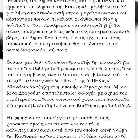
ιθύνοντες του Δήμου Καστοριάς, και της ΔηΠΕΚα, και
έμμεσα στους δημότες της Καστοριάς, με δήθεν απειλές
για λήψη δικαστικών αντίμετρων μεγάλου οικονομικού
κόστους και ποινών (τι κάνουν οι άνθρωποι όταν η
πολιτιστική τους προσφορά είναι ασυγκράτητη), τις
οποίες και προδικάζουν ως δεδομένες και κραδαίνουν σε
βάρος του Δήμου Καστοριάς. Για τις ύβρεις και τους
σαρκασμούς στην κριτική που διατυπώνεται και σε
όσους διαφωνούν μαζί τους.
Φυσικά, μια θέση στο επίκεντρο αυτής της επικαιρότητας
ανήκε στην ΟΔΟ, μετά την δριμμεία επίθεση που δέχτηκε
από τους άμβωνες των τελευταίων συμβάντων από τον
τέως(*) καλλιτεχνικό διευθυντή της ΔηΠΕΚα, κ.
Αθανάσιο Χατζηζαμάνη, υποψήφιο δήμαρχο του Δήμου
Ίωνα Δραγούμη στις τελευταίες εκλογές, με σχήμα του
ευρύτερου αριστερού κοινωνικού χώρου, και πρόσφατα
υποψήφιου βουλευτή του νομού Καστοριάς με το ΣυΡιζΑ.
Η εφημερίδα αντιπαρέρχεται με απάθεια τους
χαρακτηρισμούς, και τις απειλές του τέως
καλλιτεχνικού διευθυντή, από τον οποίο η κοινή γνώμη
της Καστοριάς μάταια περίμενε επί δέκα χρόνια απτό