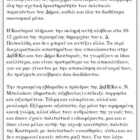
όλη την σχετική δραστηριότητα των πολιτικών
παραγόντων του Δήμου, καθώς και όλα τα διαθέσιμα
οικονομικά μέσα.
Η Καστοριά πλήρωσε την σκληρή αυτή αλήθεια στα 10-
12 χρόνια της περασμένης δημαρχίας του κ. Δ.
Παπουλίδη, και δεν μπορεί να αντέξει άλλο. Τα περί
διαχειριστικών αποστημάτων που υπαινίσσονται στην
ΔηΠΕΚα και τον Δήμο Καστοριάς, τα γνωρίζουν οι ίδιοι
καλλίτερα, και είναι προτιμότερο να τα αποκαλύψουν,
για να μην γίνονται με την αποσιώπηση συνένοχοί τους.
Αν πράγματι συνέβησαν όσα διαδίδονται.
Την περασμένη εβδομάδα ο πρόεδρος της ΔηΠΕΚα κ. Ν.
Μπαλιάκας (δημοτικός σύμβουλος) επέδειξε παρρησία
και αξιοπρέπεια. Τόλμη και ειλικρίνεια, αλλά και
ρεαλισμό. Εξέφρασε αξιόπιστα, όχι μόνο την αφηρημένη
κοινή γνώμη, αλλά ιδίως τους ανθρώπους της γενιάς του,
και όσους έχουν πολιτιστικά ενδιαφέροντα, μια και ο
ίδιος είναι μέλος αυτής της ισχνής κοινότητας πολιτών
της Καστοριάς με πολιτιστικές ευαισθησίες -έστω και αν
δεν συμφωνεί κανείς πάντα μαζί τους. Για τον λόγο