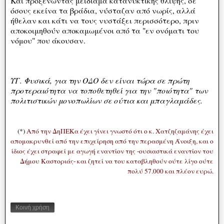
Και προξενώντας μειδίαμα κατανυκτικής θλίψης, σε
όσους εκείνα τα βράδια, νύσταζαν από νωρίς, αλλά
ήθελαν και κάτι να τους νυστάξει περισσότερο, πριν
αποκοιμηθούν αποκαμωμένοι από τα "εν ονόματι του
νόμου" που άκουσαν.
ΥΓ. Φυσικά, για την ΟΔΟ δεν είναι τώρα σε πρώτη
προτεραιότητα να τοποθετηθεί για την "ποιότητα" των
πολιτιστικών μονοπωλίων σε ούτια και μπαγλαμάδες.
(*)
Από την ΔηΠΕΚα έχει γίνει γνωστό ότι ο κ. Χατζηζαμάνης έχει
απομακρυνθεί από την επιχείρηση από την περασμένη Άνοιξη, και ο
ίδιος έχει στραφεί με αγωγή εναντίον της -ουσιαστικά εναντίον του
Δήμου Καστοριάς- και ζητεί να του καταβληθούν ούτε λίγο ούτε
πολύ 57.000 και πλέον ευρώ.
Κοινή χρήση