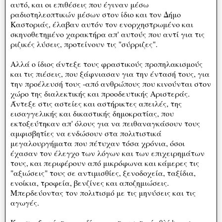
αυτό, και οι επιθέσεις που έγιναν μέσω
ραδιοτηλεοπτικών μέσων στον ίδιο και τον Δήμο
Καστοριάς, έλαβαν αυτόν τον ενορχηστρωμένο και
σκηνοθετημένο χαρακτήρα απ' αυτούς που αντί για τις
ριζικές λύσεις, προτείνουν τις "σύρριζες".
Αλλά ο ίδιος άντεξε τους φραστικούς προπηλακισμούς
και τις πιέσεις, που ξάφνιασαν για την έντασή τους, για
την προέλευσή τους -από ανθρώπους που κινούνται στον
χώρο της διαλεκτικής και προοδευτικής Αριστεράς.
Άντεξε στις αστείες και αστήρικτες απειλές, της
εισαγγελικής και δικαστικής δημοκρατίας, που
εκτοξεύτηκαν απ' όλους για να πειθαναγκάσουν τους
αμφισβητίες να ενδώσουν στα πολιτιστικά
μεγαλουργήματα που πέτυχαν τόσα χρόνια, όσοι
έχασαν τον έλεγχο των λόγων και των επιχειρημάτων
τους, και περιφέρουν από μικρόφωνα και κάμερες τις
"αξιώσεις" τους σε αντιμισθίες, ξενοδοχεία, ταξίδια,
ενοίκια, τροφεία, βενζίνες και αποζημιώσεις.
Μπερδεύοντας τον πολιτισμό με τις μηνύσεις και τις
αγωγές.