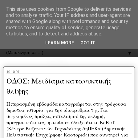
recJPp8XvMXop0y2Y7vHbTA_Phw
This site uses cookies from Google to deliver its services
and to analyze traffic. Your IP address and user-agent are
ΟΔΟΣ
shared with Google along with performance and security
metrics to ensure quality of service, generate usage
statistics, and to detect and address abuse.
Εφημερίδα της Καστοριάς | ODOS Newspaper of Castoria
LEARN MORE
GOT IT
▼
10.10.07
ΟΔΟΣ: Μειδίαμα κατανυκτικής
θλίψης
Η περασμένη εβδομάδα καταγράφεται στην τρέχουσα
δημοτική ιστορία, για την ιδιορρυθμία της. Για
σωρευμένες πράξεις ευτελισμού της σκληρής
πραγματικότητας, η οποία απέδειξε ότι το ΚεΒυΤ
(Κέντρο Βυζαντινών Τεχνών) της ΔηΠΕΚα (Δημοτικής
Πολιτιστικής Επιχείρησης Καστοριάς) που συντηρεί για