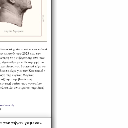
 που από χρόνια τώρα και ειδικά
ις εκλογές του 2023 και την
ράτηση της κυβέρνησης υπό τον
 σχολιάζει με κάθε αφορμή τις
πιπτώσεις που δυνητικά είχε και
εικτα έχει για την Καστοριά η
λογή της κυρίας Μαρίας
 αξίωμα της βουλευτή
 κριτική στάση των γενναίων
ουλευτών, επικυρώνει την δική
Καστοριάς
9
α που πήγαν χαμένα»