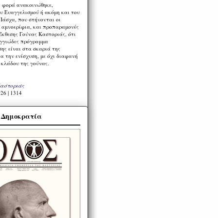
η φορά ανακοινώθηκε,
υ Ευαγγελισμού ή ακόμη και του
Πάσχα, που στήνονται οι
α αμνοερίφια, και προπαραμονές
Έκθεσης Γούνας Καστοριάς, ότι
ιγγιώδες πρόγραμμα
ης είναι στα σκαριά της
α την ενίσχυση, με όχι διαφανή
 κλάδου της γούνας.
Καστοριάς
26 | 1314
α Δημοκρατία