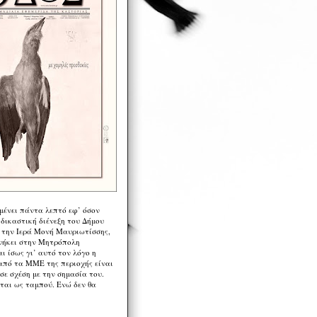
μένει πάντα λεπτό εφ’ όσον
 δικαστική διένεξη του Δήμου
 την Ιερά Μονή Μαυριωτίσσης,
νήκει στην Μητρόπολη
ι ίσως γι’ αυτό τον λόγο η
από τα ΜΜΕ της περιοχής είναι
σε σχέση με την σημασία του.
ται ως ταμπού. Ενώ δεν θα