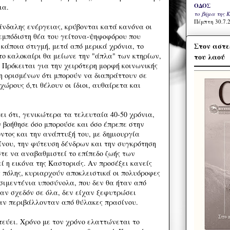
ΟΔΟΣ
ια.
το βήμα της 
Πέμπτη 30.7.2
βάνδαλης ενέργειας, κρύβονται κατά κανόνα οι
νεμπόδιστη θέα του γείτονα-ψηφοφόρου που
Στον αστε
 κάποια στιγμή, μετά από μερικά χρόνια, το
το καλοκαίρι θα μείωνε την "άπλα" των κτηρίων,
του λαού
 Πρόκειται για την χειρότερη μορφή κοινωνικής
ση ορισμένων ότι μπορούν να διαπράττουν σε
χώρους ό,τι θέλουν οι ίδιοι, αυθαίρετα και
ει ότι, γενικώτερα τα τελευταία 40-50 χρόνια,
 βοήθησε όσο μπορούσε και όσο έπρεπε στην
ντος και την ανάπτυξή του, με δημιουργία
νου, την φύτευση δένδρων και την συγκρότηση
ε να αναβαθμιστεί το επίπεδο ζωής των
ί η εικόνα της Καστοριάς. Αν προσέξει κανείς
ς πόλης, κυριαρχούν αποκλειστικά οι πολυόροφες
τσιμεντένια υποσύνολα, που δεν θα ήταν από
 αν σχεδόν σε όλα, δεν είχαν ξεφυτρώσει
 αν περιβάλλονταν από θύλακες πρασίνου.
εύει. Χρόνο με τον χρόνο ελαττώνεται το