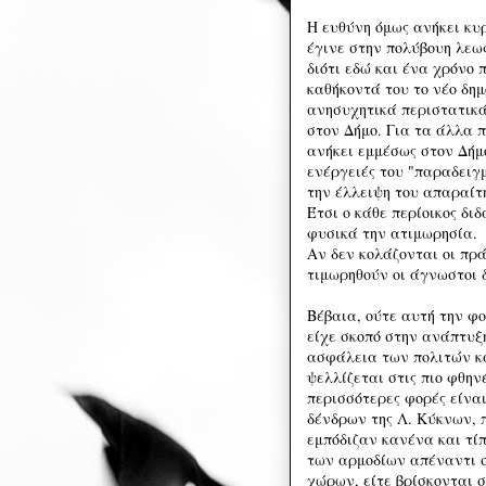
Η ευθύνη όμως ανήκει κυρ
έγινε στην πολύβουη λεω
διότι εδώ και ένα χρόνο 
καθήκοντά του το νέο δη
ανησυχητικά περιστατικά
στον Δήμο. Για τα άλλα π
ανήκει εμμέσως στον Δήμο
ενέργειές του "παραδειγμ
την έλλειψη του απαραίτ
Έτσι ο κάθε περίοικος δι
φυσικά την ατιμωρησία.
Αν δεν κολάζονται οι πρ
τιμωρηθούν οι άγνωστοι 
Βέβαια, ούτε αυτή την φ
είχε σκοπό στην ανάπτυξή
ασφάλεια των πολιτών κα
ψελλίζεται στις πιο φθην
περισσότερες φορές είναι
δένδρων της Λ. Κύκνων, 
εμπόδιζαν κανένα και τίπ
των αρμοδίων απέναντι 
χώρων, είτε βρίσκονται σ