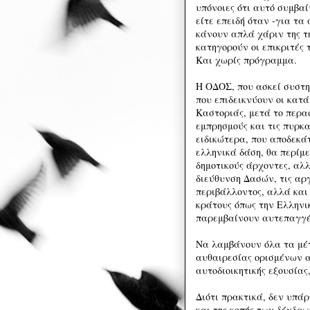
υπόνοιες ότι αυτό συμβαί
είτε επειδή όταν -για τα
κάνουν απλά χάριν της τ
κατηγορούν οι επικριτές 
Και χωρίς πρόγραμμα.
Η ΟΔΟΣ, που ασκεί συστη
που επιδεικνύουν οι κατ
Καστοριάς, μετά το περα
εμπρησμούς και τις πυρκ
ειδικώτερα, που αποδεκά
ελληνικά δάση, θα περίμε
δημοτικούς άρχοντες, αλλ
διεύθυνση Δασών, τις αρ
περιβάλλοντος, αλλά και
κράτους όπως την Ελληνι
παρεμβαίνουν αυτεπαγγέ
Να λαμβάνουν όλα τα μέτ
αυθαιρεσίας ορισμένων α
αυτοδιοικητικής εξουσίας
Διότι πρακτικά, δεν υπά
και της κοπής των δένδρω