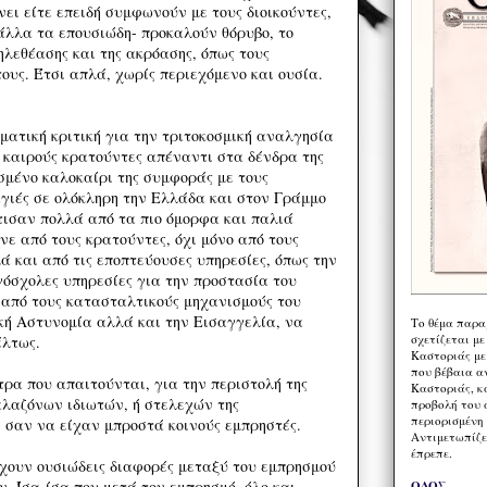
νει είτε επειδή συμφωνούν με τους διοικούντες,
 άλλα τα επουσιώδη- προκαλούν θόρυβο, το
ηλεθέασης και της ακρόασης, όπως τους
τους. Έτσι απλά, χωρίς περιεχόμενο και ουσία.
ματική κριτική για την τριτοκοσμική αναλγησία
ά καιρούς κρατούντες απέναντι στα δένδρα της
σμένο καλοκαίρι της συμφοράς με τους
αγιές σε ολόκληρη την Ελλάδα και στον Γράμμο
τισαν πολλά από τα πιο όμορφα και παλιά
νε από τους κρατούντες, όχι μόνο από τους
ά και από τις εποπτεύουσες υπηρεσίες, όπως την
γόσχολες υπηρεσίες για την προστασία του
 από τους κατασταλτικούς μηχανισμούς του
κή Αστυνομία αλλά και την Εισαγγελία, να
Το θέμα παρα
σχετίζεται με
λτως.
Καστοριάς με
που βέβαια α
ρα που απαιτούνται, για την περιστολή της
Καστοριάς, κα
λαζόνων ιδιωτών, ή στελεχών της
προβολή του 
περιορισμένη 
, σαν να είχαν μπροστά κοινούς εμπρηστές.
Αντιμετωπίζε
έπρεπε.
ρχουν ουσιώδεις διαφορές μεταξύ του εμπρησμού
ν. Ίσα-ίσα που μετά τον εμπρησμό, όλο και
ΟΔΟΣ