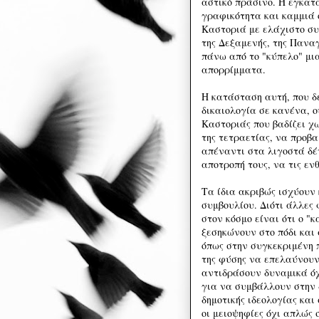
αστικό πράσινο. Ή εγκατ
γραφικότητα και καμμιά 
Καστοριά με ελάχιστο συ
της Δεξαμενής, της Πανα
πάνω από το "κύπελο" μι
απορρίμματα.
Η κατάσταση αυτή, που δε
δικαιολογία σε κανένα, ο
Καστοριάς που βαδίζει χ
της τετραετίας, να προβ
απέναντι στα λιγοστά δέν
αποτροπή τους, να τις εν
Τα ίδια ακριβώς ισχύουν 
συμβουλίου. Διότι άλλες 
στον κόσμο είναι ότι ο "κ
ξεσηκώνουν στο πόδι και
όπως στην συγκεκριμένη 
της φύσης να επελαύνουν
αντιδράσουν δυναμικά όχ
για να συμβάλλουν στην
δημοτικής ιδεολογίας και
οι μειοψηφίες όχι απλώς