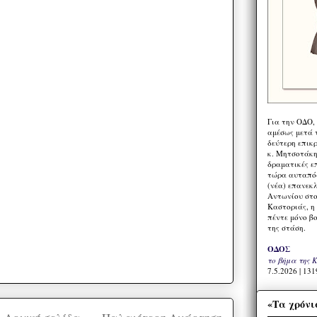
Για την ΟΔΟ,
αμέσως μετά τ
δεύτερη επικ
κ. Μητσοτάκη,
δραματικές ε
τώρα αυταπόδ
(νέα) επανεκ
Αντωνίου στο
Καστοριάς, η
πέντε μόνο β
της στάση.
ΟΔΟΣ
το βήμα της 
7.5.2026 | 131
«Τα χρόνι