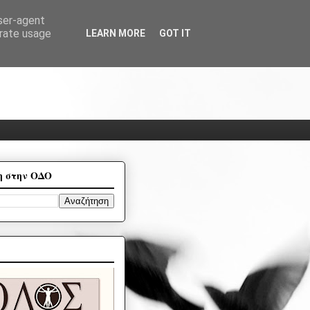
user-agent
erate usage
LEARN MORE
GOT IT
η στην ΟΔΟ