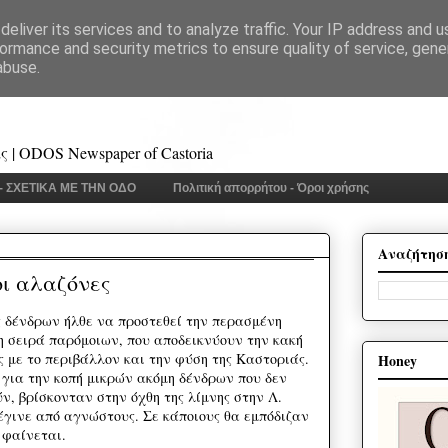
eliver its services and to analyze traffic. Your IP address and 
ormance and security metrics to ensure quality of service, gen
abuse.
 | ODOS Newspaper of Castoria
 - ΣΧΕΤΙΚΑ ΜΕ ΤΗΝ ΟΔΟ
Πολιτική απορρήτου - Όροι χρήσης
Αναζήτησ
ι αλαζόνες
 δένδρων ήλθε να προστεθεί την περασμένη
η σειρά παρόμοιων, που αποδεικνύουν την κακή
ς με το περιβάλλον και την φύση της Καστοριάς.
Honey
 για την κοπή μικρών ακόμη δένδρων που δεν
, βρίσκονταν στην όχθη της λίμνης στην Λ.
έγινε από αγνώστους. Σε κάποιους θα εμπόδιζαν
 φαίνεται.