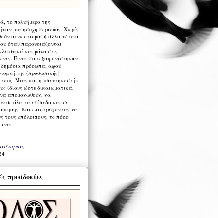
ά, το πολυήμερο της
ήταν μια ήσυχη περίοδος. Χωρίς
ούν συνωστισμοί ή άλλα τέτοια
ου όταν παρουσιάζονται
λειστικά και μόνο στις
ώνες. Είναι που εξαφανίστηκαν
α δημόσια πρόσωπα, αφού
γιορτή της (προσωπικής)
τους. Μιας και η «πεντηκοστή»
ους ίδιους ώστε δικαιωματικά,
 να απομονωθούν, να
ν σε όλα τα επίπεδα και σε
ιοίκησης. Και επιστρέφοντας να
υς τους υπόλοιπους, το πόσο
είναι.
Καστοριάς
24
ς προσδοκίες