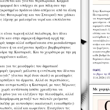
αλείπεται και γίνεται περιθωριακό. Καμμιά
ομορφιά δεν υπάρχει σε μια πόλη σαν την
γκροτημένο πράσινο (όσο απέμεινε από τα άλση
Στην Καστορι
γίας Φανερωμένης και του Σταυρού) που χάσκει
Πεντηκοστής 
να παρατηρηθ
ας λίμνης με μολυσμένα νερά και επιπλέοντα
φαινόμενα –π
αφορούν αποκ
παραλιακές ζ
ν είναι τωρινή αλλά παλιότερη, δεν δίνει
επίσης και τ
κατέφθασε η 
ύτε καν στην σημερινή δημοτική αρχή της
«αναλήψεώς» 
ωρίς tempo αλλά ασθμαίνουσα στο μεσοδιάστημα
ανήκε και στ
αίνουν ή να ανέχονται πράξεις βαρβαρότητας
να ξεφύγουν,
ανασυνταχθού
δρα της Καστοριάς. Και το χειρότερο με την μη
κάθε βαθμό δ
θαρρύνουν κιόλας.
θυμίσουν όλο
απαραίτητοι 
και για τις μειοψηφίες του δημοτικού
ΟΔΟΣ
φορές (μερικές μάλιστα η εντύπωση που δίνεται
το βήμα της 
αυγάς" γίνεται περί όνου σκιάς) οι μειοψηφίες
11.6.2026 | 13
 αρπάζουν τα άρματα. Αλλά σε περιπτώσεις,
που αντιμετωπίζει η Καστοριά, με τους Νέρωνες
Με χαμηλέ
 χωρίς αντίσταση (οπότε χρειάζεται να
ι μόνο για να ελέγξουν την πλειοψηφία, αλλά
 διαμόρφωση μεταξύ των πολιτών ρεύματος
 σκέψης με αυτονόητες οικολογικές ευαισθησίες)
 σιωπούν, αλλά και κωφεύουν. Ενισχύουν τις