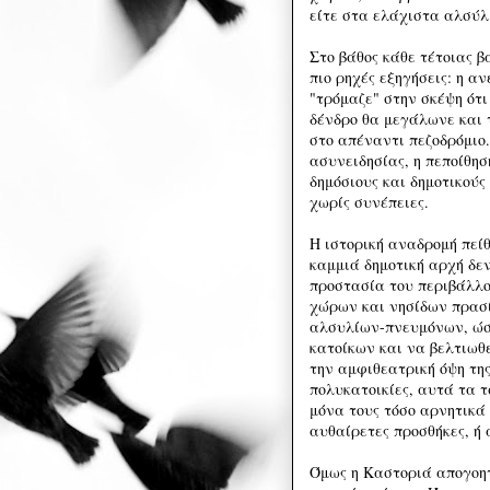
είτε στα ελάχιστα αλσύλ
Στο βάθος κάθε τέτοιας 
πιο ρηχές εξηγήσεις: η α
"τρόμαζε" στην σκέψη ότι
δένδρο θα μεγάλωνε και 
στο απέναντι πεζοδρόμιο.
ασυνειδησίας, η πεποίθη
δημόσιους και δημοτικούς 
χωρίς συνέπειες.
Η ιστορική αναδρομή πείθ
καμμιά δημοτική αρχή δεν
προστασία του περιβάλλο
χώρων και νησίδων πρασί
αλσυλίων-πνευμόνων, ώστ
κατοίκων και να βελτιωθε
την αμφιθεατρική όψη τη
πολυκατοικίες, αυτά τα 
μόνα τους τόσο αρνητικά
αυθαίρετες προσθήκες, ή
Όμως η Καστοριά απογοητ