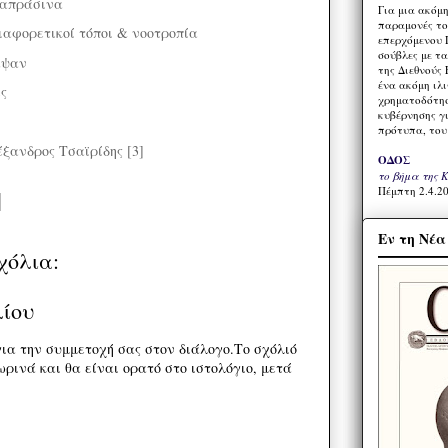
ταπράσινα
Για μια ακόμ
παραμονές το
ιαφορετικοί τόποι & νοοτροπία
επερχόμενου 
σούβλες με τ
αψαν
της Διεθνούς 
ένα ακόμη ιλ
ς
χρηματοδότησ
κυβέρνησης γι
πρότυπα, του
ανδρος Τσαϊρίδης [3]
ΟΔΟΣ
το βήμα της 
Πέμπτη 2.4.20
Εν τη Νέ
χόλια:
λίου
ια την συμμετοχή σας στον διάλογο.Το σχόλιό
ρινά και θα είναι ορατό στο ιστολόγιο, μετά