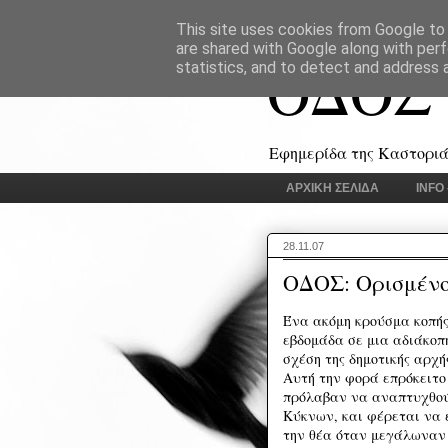
This site uses cookies from Google to d
are shared with Google along with perf
ΟΔΟΣ
statistics, and to detect and address 
Εφημερίδα της Καστοριάς
ΑΡΧΙΚΗ ΣΕΛΙΔΑ
INFO
28.11.07
ΟΔΟΣ: Ορισμένο
Ένα ακόμη κρούσμα κοπής
εβδομάδα σε μια αδιάκοπ
σχέση της δημοτικής αρχή
Αυτή την φορά επρόκειτο
πρόλαβαν να αναπτυχθούν
Κύκνων, και φέρεται να 
την θέα όταν μεγάλωναν