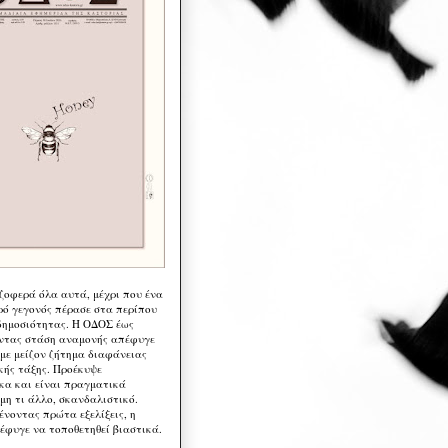
 ζοφερά όλα αυτά, μέχρι που ένα
ρό γεγονός πέρασε στα περίπου
δημοσιότητας. Η ΟΔΟΣ έως
ντας στάση αναμονής απέφυγε
 με μείζον ζήτημα διαφάνειας
κής τάξης. Προέκυψε
κα και είναι πραγματικά
μη τι άλλο, σκανδαλιστικό.
ένοντας πρώτα εξελίξεις, η
έφυγε να τοποθετηθεί βιαστικά.