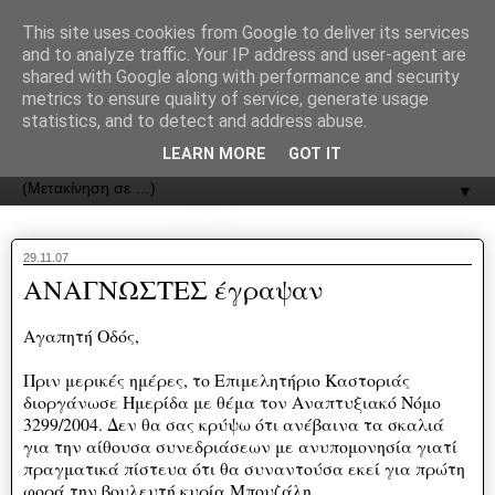
recJPp8XvMXop0y2Y7vHbTA_Phw
This site uses cookies from Google to deliver its services
and to analyze traffic. Your IP address and user-agent are
ΟΔΟΣ
shared with Google along with performance and security
metrics to ensure quality of service, generate usage
statistics, and to detect and address abuse.
Εφημερίδα της Καστοριάς | ODOS Newspaper of Castoria
LEARN MORE
GOT IT
▼
29.11.07
ΑΝΑΓΝΩΣΤΕΣ έγραψαν
Αγαπητή Οδός,
Πριν μερικές ημέρες, το Επιμελητήριο Καστοριάς
διοργάνωσε Ημερίδα με θέμα τον Αναπτυξιακό Νόμο
3299/2004. Δεν θα σας κρύψω ότι ανέβαινα τα σκαλιά
για την αίθουσα συνεδριάσεων με ανυπομονησία γιατί
πραγματικά πίστευα ότι θα συναντούσα εκεί για πρώτη
φορά την βουλευτή κυρία Μπουζάλη.