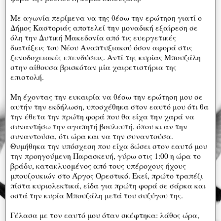
Με αγωνία περίμενα να της θέσω την ερώτηση γιατί ο
Δήμος Καστοριάς αποτελεί την μοναδική εξαίρεση σε
όλη την Δυτική Μακεδονία από τις ευεργετικές
διατάξεις του Νέου Αναπτυξιακού όσον αφορά στις
ξενοδοχειακές επενδύσεις. Αντί της κυρίας Μπουζάλη
στην αίθουσα βρισκόταν μία χαιρετιστήρια της
επιστολή.
Μη έχοντας την ευκαιρία να θέσω την ερώτηση μου σε
αυτήν την εκδήλωση, υποσχέθηκα στον εαυτό μου ότι θα
την έθετα την πρώτη φορά που θα είχα την χαρά να
συναντήσω την αγαπητή βουλευτή, όπου κι αν την
συναντούσα, ότι ώρα και να την συναντούσα.
Θυμήθηκα την υπόσχεση που είχα δώσει στον εαυτό μου
την προηγούμενη Παρασκευή, γύρω στις 1:00 η ώρα το
βράδυ, κατακλυσμένος από τους υπέροχους ήχους
μπουζουκιών στο Άργος Ορεστικό. Εκεί, πρώτο τραπέζι
πίστα κυριολεκτικά, είδα για πρώτη φορά σε σάρκα και
οστά την κυρία Μπουζάλη μετά του συζύγου της.
Γέλασα με τον εαυτό μου όταν σκέφτηκα: λάθος ώρα,