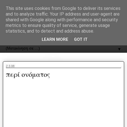
recJPp8XvMXop0y2Y7vHbTA_Phw
This site uses cookies from Google to deliver its services
and to analyze traffic. Your IP address and user-agent are
ΟΔΟΣ
shared with Google along with performance and security
metrics to ensure quality of service, generate usage
statistics, and to detect and address abuse.
Εφημερίδα της Καστοριάς | ODOS Newspaper of Castoria
LEARN MORE
GOT IT
▼
2.3.08
περί ονόματος