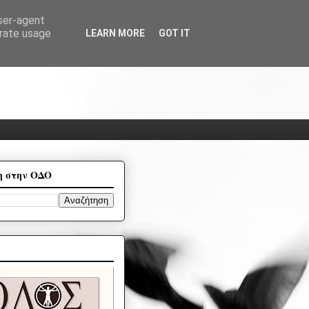
user-agent
erate usage
LEARN MORE
GOT IT
η στην ΟΔΟ