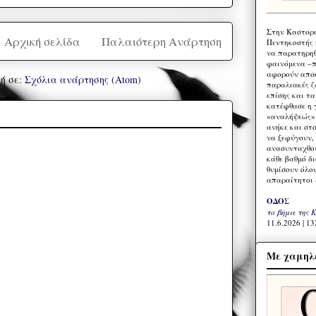
Στην Καστορι
Αρχική σελίδα
Παλαιότερη Ανάρτηση
Πεντηκοστής 
να παρατηρηθ
φαινόμενα –π
αφορούν αποκ
ή σε:
Σχόλια ανάρτησης (Atom)
παραλιακές ζ
επίσης και τ
κατέφθασε η 
«αναλήψεώς» 
ανήκε και στ
να ξεφύγουν,
ανασυνταχθού
κάθε βαθμό δ
θυμίσουν όλο
απαραίτητοι 
ΟΔΟΣ
το βήμα της 
11.6.2026 | 13
Με χαμηλέ