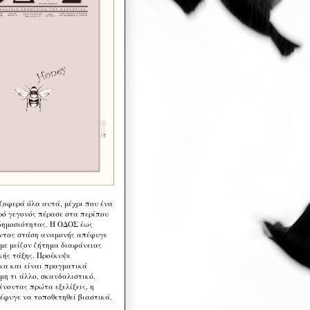
 ζοφερά όλα αυτά, μέχρι που ένα
ρό γεγονός πέρασε στα περίπου
δημοσιότητας. Η ΟΔΟΣ έως
ντας στάση αναμονής απέφυγε
 με μείζον ζήτημα διαφάνειας
κής τάξης. Προέκυψε
κα και είναι πραγματικά
μη τι άλλο, σκανδαλιστικό.
ένοντας πρώτα εξελίξεις, η
έφυγε να τοποθετηθεί βιαστικά.