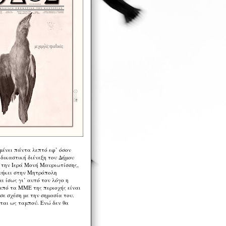
μένει πάντα λεπτό εφ’ όσον
 δικαστική διένεξη του Δήμου
 την Ιερά Μονή Μαυριωτίσσης,
νήκει στην Μητρόπολη
ι ίσως γι’ αυτό τον λόγο η
από τα ΜΜΕ της περιοχής είναι
σε σχέση με την σημασία του.
ται ως ταμπού. Ενώ δεν θα