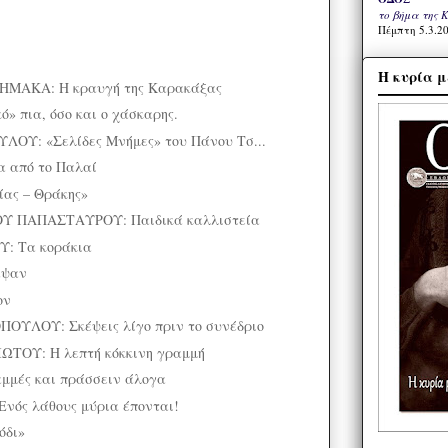
το βήμα της 
Πέμπτη 5.3.20
Η κυρία μ
ΜΑΚΑ: Η κραυγή της Καρακάξας
» πια, όσο και ο χάσκαρης.
ΟΥ: «Σελίδες Μνήμες» του Πάνου Τσ...
α από το Παλαί
ίας – Θράκης»
 ΠΑΠΑΣΤΑΥΡΟΥ: Παιδικά καλλιστεία
: Τα κοράκια
αψαν
ον
ΟΥΛΟΥ: Σκέψεις λίγο πριν το συνέδριο
ΤΟΥ: Η λεπτή κόκκινη γραμμή
μμές και πράσσειν άλογα
ός λάθους μύρια έπονται!
όδι»