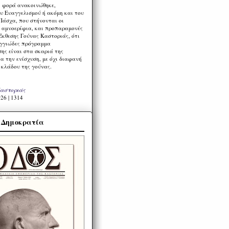
η φορά ανακοινώθηκε,
υ Ευαγγελισμού ή ακόμη και του
Πάσχα, που στήνονται οι
α αμνοερίφια, και προπαραμονές
Έκθεσης Γούνας Καστοριάς, ότι
ιγγιώδες πρόγραμμα
ης είναι στα σκαριά της
α την ενίσχυση, με όχι διαφανή
 κλάδου της γούνας.
Καστοριάς
26 | 1314
α Δημοκρατία