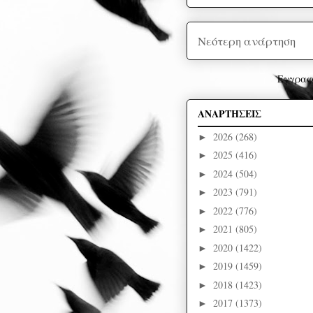
Νεότερη ανάρτηση
Εγγραφ
ΑΝΑΡΤΗΣΕΙΣ
2026
(268)
►
2025
(416)
►
2024
(504)
►
2023
(791)
►
2022
(776)
►
2021
(805)
►
2020
(1422)
►
2019
(1459)
►
2018
(1423)
►
2017
(1373)
►