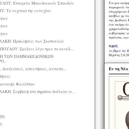
ΛΟΥ: Εταιρεία Μακεδονικών Σπουδών
Για μια ακόμ
παραμονές το
 Το νυχτικό της ευτυχίας
επερχόμενου 
σούβλες με τ
αψαν
της Διεθνούς 
ένα ακόμη ιλ
αψαν
χρηματοδότησ
αψαν
κυβέρνησης γι
πρότυπα, του
ΚΗ: Προκλήσεις των Σκοπιανών
ΟΔΟΣ
ΟΥΛΟΥ: Σκέψεις λίγο πριν το συνέδ...
το βήμα της 
Πέμπτη 2.4.20
ΛΗ ΤΩΝ ΠΑΜΜΑΚΕΔΟΝΙΚΩΝ
Ο...
Εν τη Νέ
 διαψεύσεις, απαντήσεις, ανταπα...
θήσεις
ανουήλ Φιλλίππου
Η: Συμβολή στο δημόσιο διάλογο γι...
20)
2)