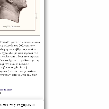
 που από χρόνια τώρα και ειδικά
ις εκλογές του 2023 και την
ράτηση της κυβέρνησης υπό τον
 σχολιάζει με κάθε αφορμή τις
πιπτώσεις που δυνητικά είχε και
εικτα έχει για την Καστοριά η
λογή της κυρίας Μαρίας
 αξίωμα της βουλευτή
 κριτική στάση των γενναίων
ουλευτών, επικυρώνει την δική
Καστοριάς
9
α που πήγαν χαμένα»