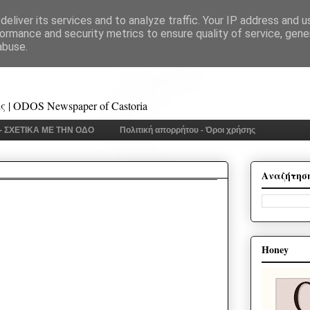
eliver its services and to analyze traffic. Your IP address and 
ormance and security metrics to ensure quality of service, gen
abuse.
 | ODOS Newspaper of Castoria
 - ΣΧΕΤΙΚΑ ΜΕ ΤΗΝ ΟΔΟ
Πολιτική απορρήτου - Όροι χρήσης
Αναζήτησ
Honey