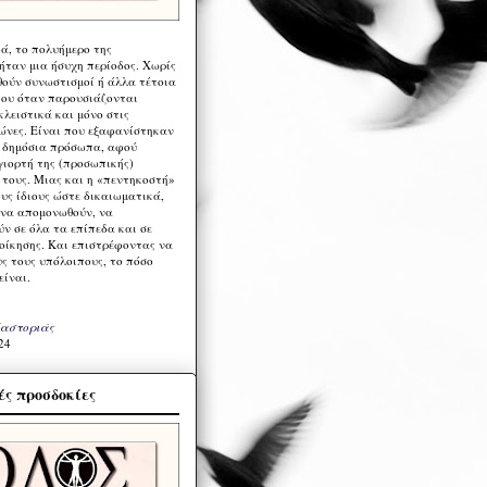
ά, το πολυήμερο της
ήταν μια ήσυχη περίοδος. Χωρίς
ούν συνωστισμοί ή άλλα τέτοια
ου όταν παρουσιάζονται
λειστικά και μόνο στις
ώνες. Είναι που εξαφανίστηκαν
α δημόσια πρόσωπα, αφού
γιορτή της (προσωπικής)
τους. Μιας και η «πεντηκοστή»
ους ίδιους ώστε δικαιωματικά,
 να απομονωθούν, να
ν σε όλα τα επίπεδα και σε
ιοίκησης. Και επιστρέφοντας να
υς τους υπόλοιπους, το πόσο
είναι.
Καστοριάς
24
ς προσδοκίες