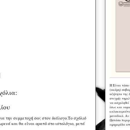
Η Eίναι τόσο
(ακόμη) σοβα
χόλια:
αζήτητα της 
στιγμής τηρώ
να ασχοληθεί
λίου
ίσως και νομι
καλοκαιριάτι
μοναδικό. Αν 
ια την συμμετοχή σας στον διάλογο.Το σχόλιό
Ωστόσο περιμ
ρινά και θα είναι ορατό στο ιστολόγιο, μετά
εφημερίδα απ