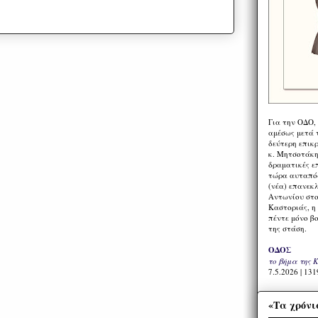
Για την ΟΔΟ,
αμέσως μετά τ
δεύτερη επικ
κ. Μητσοτάκη,
δραματικές ε
τώρα αυταπόδ
(νέα) επανεκ
Αντωνίου στο
Καστοριάς, η
πέντε μόνο β
της στάση.
ΟΔΟΣ
το βήμα της 
7.5.2026 | 131
«Τα χρόνι