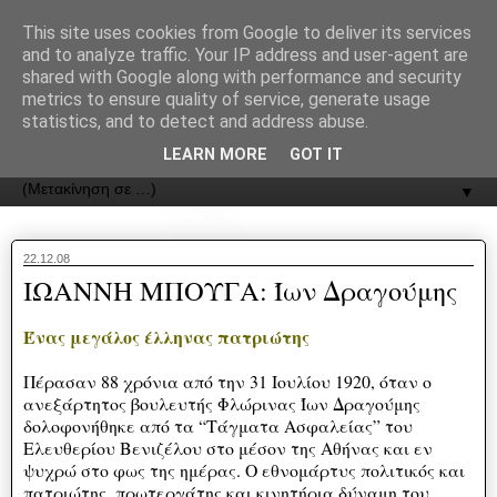
recJPp8XvMXop0y2Y7vHbTA_Phw
This site uses cookies from Google to deliver its services
and to analyze traffic. Your IP address and user-agent are
ΟΔΟΣ
shared with Google along with performance and security
metrics to ensure quality of service, generate usage
statistics, and to detect and address abuse.
Εφημερίδα της Καστοριάς | ODOS Newspaper of Castoria
LEARN MORE
GOT IT
▼
22.12.08
ΙΩΑΝΝΗ ΜΠΟΥΓΑ: Ίων Δραγούμης
Ένας μεγάλος έλληνας πατριώτης
Πέρασαν 88 χρόνια από την 31 Ιουλίου 1920, όταν ο
ανεξάρτητος βουλευτής Φλώρινας Ίων Δραγούμης
δολοφονήθηκε από τα “Τάγματα Ασφαλείας” του
Ελευθερίου Βενιζέλου στο μέσον της Αθήνας και εν
ψυχρώ στο φως της ημέρας. Ο εθνομάρτυς πολιτικός και
πατριώτης, πρωτεργάτης και κινητήρια δύναμη του