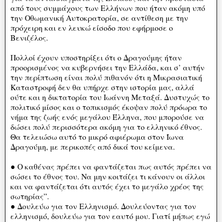
από τους συμμάχους των Ελλήνων που ήταν ακόμη υπό
την Οθωμανική Αυτοκρατορία, σε αντίθεση με την
πρόχειρη και εν λευκώ είσοδο που εφήρμοσε ο
Βενιζέλος.
Πολλοί έχουν υποστηρίξει ότι ο Δραγούμης ήταν
προορισμένος να κυβερνήσει την Ελλάδα, και σ’ αυτήν
την περίπτωση είναι πολύ πιθανόν ότι η Μικρασιατική
Καταστροφή δεν θα υπήρχε στην ιστορία μας, αλλά
ούτε και η δικτατορία του Ιωάννη Μεταξά. Δυστυχώς το
πολιτικό μίσος και ο τοπικισμός έκοψαν πολύ πρόωρα το
νήμα της ζωής ενός μεγάλου Έλληνα, που μπορούσε να
δώσει πολύ περισσότερα ακόμη για το ελληνικό έθνος.
Θα τελειώσω αυτό το μικρό αφιέρωμα στον Ίωνα
Δραγούμη, με περικοπές από δικά του κείμενα.
● Ο καθένας πρέπει να φαντάζεται πως αυτός πρέπει να
σώσει το έθνος του. Να μην κοιτάζει τι κάνουν οι άλλοι
και να φαντάζεται ότι αυτός έχει το μεγάλο χρέος της
σωτηρίας”.
● Δουλεύω για τον Ελληνισμό. Δουλεύοντας για τον
ελληνισμό, δουλεύω για τον εαυτό μου. Γιατί μήπως εγώ