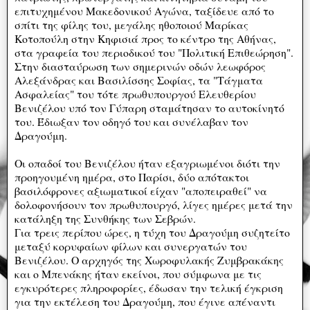
επιτυχημένου Μακεδονικού Αγώνα, ταξίδευε από το
σπίτι της φίλης του, μεγάλης ηθοποιού Μαρίκας
Κοτοπούλη στην Κηφισιά προς το κέντρο της Αθήνας,
στα γραφεία του περιοδικού του "Πολιτική Επιθεώρηση".
Στην διασταύρωση των σημερινών οδών λεωφόρος
Αλεξάνδρας και Βασιλίσσης Σοφίας, τα "Τάγματα
Ασφαλείας" του τότε πρωθυπουργού Ελευθερίου
Βενιζέλου υπό τον Γύπαρη σταμάτησαν το αυτοκίνητό
του. Έδιωξαν τον οδηγό του και συνέλαβαν τον
Δραγούμη.
Οι οπαδοί του Βενιζέλου ήταν εξαγριωμένοι διότι την
προηγουμένη ημέρα, στο Παρίσι, δύο απότακτοι
βασιλόφρονες αξιωματικοί είχαν "αποπειραθεί" να
δολοφονήσουν τον πρωθυπουργό, λίγες ημέρες μετά την
κατάληξη της Συνθήκης των Σεβρών.
Για τρεις περίπου ώρες, η τύχη του Δραγούμη συζητείτο
μεταξύ κορυφαίων φίλων και συνεργατών του
Βενιζέλου. Ο αρχηγός της Χωροφυλακής Ζυμβρακάκης
και ο Μπενάκης ήταν εκείνοι, που σύμφωνα με τις
εγκυρότερες πληροφορίες, έδωσαν την τελική έγκριση
για την εκτέλεση του Δραγούμη, που έγινε απέναντι