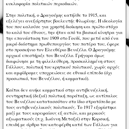
κυκλοφορία πολιτικών περιοδικών.
Στην πολιτική, ο Δραγούμης κατήλθε το 1915, και
εξελέγει ανεξάρτητος βουλευτής Φλωρίνης. Η ιδεολογία
του που καλούσε για χρηστή διοίκηση και πρώτο στόχο
το καλό του έθνους, την ήταν από τα βασικά κίνητρα για
την επανάσταση του 1909 στο Γουδί, που μετά από ένα
μικρό διάστημα πρωθυπουργίας του πατέρα του, έφερε
στο προσκήνιο τον Ελευθέριο Βενιζέλο. Ο Δραγούμης
αρχικά υπεστήριζε τον Βενιζέλο. Γρήγορα όμως
διαφώνησε με τη φιλελεύθερη, προσκολλημένη στους
Γάλλους, πολιτική του κρητικού πολιτικού, χωρίς αρχές
και αμφίδρομες υποχρεώσεις σε εθνικό επίπεδο (όχι
προσωπικό, του Βενιζέλου, ή κομματικό).
Καίτοι δεν ανήκε κομματικά στην αντιβενιζελική,
συντηρητική (δεξιά) πολιτική παράταξη, ως αντίπαλος
του Βενιζέλου κατατασσόταν στο ίδιο στρατόπεδο με
τους αντιβενιζελικούς πολιτικούς. Το 1917 εξορίστηκε
μαζί με τους κορυφαίους εξ αυτών, και μερικούς
αξιωματικούς (π.χ. Ιωάννη Μεταξά) στην Κορσική,
επειδή με άρθρο του κατεφέρθη κατά των Γάλλων για