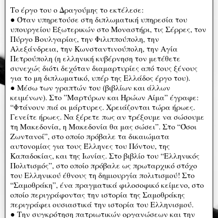
Το έργο του ο Δραγούμης το εκτέλεσε:
● Όταν υπηρετούσε στη διπλωματική υπηρεσία του
υπουργείου Εξωτερικών στο Μοναστήρι, τις Σέρρες, τον
Πύργο Βουλγαρίας, την Φιλιππούπολη, την
Αλεξάνδρεια, την Κωνσταντινούπολη, την Αγία
Πετρούπολη (η ελληνική κυβέρνηση τον μετέθετε
συνεχώς διότι δεχόταν διαμαρτυρίες από τους ξένους
για το μη διπλωματικό, υπέρ της Ελλάδος έργο του).
● Μέσω των γραπτών του (βιβλίων και άλλων
κειμένων). Στο ”Μαρτύρων και Ηρώων Αίμα” έγραφε:
“Φτάνουν πιά οι μάρτυρες. Χρειάζονται τώρα ήρωες.
Γενείτε ήρωες. Να ξέρετε πως αν τρέξουμε να σώσουμε
τη Μακεδονία, η Μακεδονία θα μας σώσει”. Στο “Όσοι
Ζωντανοί”, στο οποίο πρόβαλε τα δικαιώματα
αυτονομίας για τους Έλληνες του Πόντου, της
Καπαδοκίας, και της Ιωνίας. Στο βιβλίο του “Ελληνικός
Πολιτισμός”, στο οποίο πρόβαλε ως πρωταρχικό στόχο
του Ελληνικού έθνους τη δημιουργία πολιτισμού! Στο
“Σαμοθράκη”, ένα πραγματικά φιλοσοφικό κείμενο, στο
οποίο περιγράφοντας την ιστορία της Σαμοθράκης
περιγράφει ουσιαστικά την ιστορία του Ελληνισμού.
● Την συγκρότηση πατριωτικών οργανώσεων και την