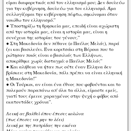
είμαι διαφορετικός από τον ελληνισμό μου; Δεν δουλεύω
για την κυβέρνηση, δουλεύω για τον ελληνισμό. Άμα
συλλογίζομαι την κυβέρνηση πέφτω, σηκώνομαι όταν
νοιώθω τον ελληνισμό.”
● Υποστηρίζω τη θρησκεία μας, επειδή είναι αχώριστη
από την ιστορία μας, είναι η ιστορία μας, είναι η
συνέχεια της ιστορίας του γένους.”
● Στη Μακεδονία δεν πέθανε (ο Παύλος Μελάς), παρά
ζει και βασιλεύει. Ένα κοριτσάκι στη Βέροια που το
ρώτησαν ποιός είναι ο βασιλιάς των Ελλήνων,
αποκρίθηκε χωρίς δισταγμό: ο Παύλος Μελάς”
● Και αλήθεια να ήταν πως ούτε έναν Έλληνα δεν
βρίσκεις στη Μακεδονία, πάλι πρέπει να είναι ελληνική
η Μακεδονία!”
● Οι Τούρκοι, αν είναι ένα έθνος που φοβούνται και το
πολεμούν παραπάνω απ' όλα τα άλλα, είμαστε εμείς,
γιατί τους έμεινε χαραγμένος στην ψυχή ο φόβος από
εκατοντάδες χρόνια”.
Λευκή ας βαλθεί όπου έπεσες κολώνα
(πως έπεσες να μην το λέει)
λευκή με της πατρίδας την εικόνα
Μόνο εκείνη ταιριάζει να σε κλαίει.