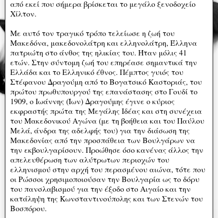
από εκεί που σήμερα βρίσκεται το μεγάλο ξενοδοχείο
Χίλτον.
Με αυτό τον τραγικό τρόπο τελείωσε η ζωή του
Μακεδόνα, μακεδονολάτρη και ελληνολάτρη, Έλληνα
πατριώτη στο άνθος της ηλικίας του. Ήταν μόλις 41
ετών. Στην σύντομη ζωή του επηρέασε σημαντικά την
Ελλάδα και το Ελληνικό έθνος. Πέμπτος γυιός του
Στέφανου Δραγούμη από το Βογατσικό Καστοριάς, του
πρώτου πρωθυπουργού της επανάστασης στο Γουδί το
1909, ο Ιωάννης (Ίων) Δραγούμης έγινε ο κύριος
εκφραστής πρώτα της Μεγάλης Ιδέας και στη συνέχεια
του Μακεδονικού Αγώνα (με τη βοήθεια και του Παύλου
Μελά, άνδρα της αδελφής του) για την διάσωση της
Μακεδονίας από την προσπάθεια των Βουλγάρων να
την εκβουλγαρίσουν. Προώθησε όσο κανένας άλλος την
απελευθέρωση των αλύτρωτων περιοχών του
ελληνισμού στην αρχή του περασμένου αιώνα, τότε που
οι Ρώσσοι χρησιμοποιούσαν την Βουλγαρία ως το δόρυ
του πανσλαβισμού για την έξοδο στο Αιγαίο και την
κατάληψη της Κωνσταντινούπολης και των Στενών του
Βοσπόρου.