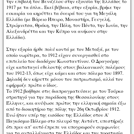
την επιβολή του Βενιζέλου στην εξουσία της Ελλάδος το
1917 με τα όπλα.. Εκεί βέβαια, στην εξορία, βρήκε την
ευκαιρία να κηρύττει τα όνειρά του για τη Μεγάλη
Ελλάδα (με Βόρειο Ήπειρο, Μοναστήρι, Γευγελή,
Στρώμνιτσα, Θράκη, την Πόλη, τον Πόντο, την Ιωνία, την
Αλεξανδρέττα και την Κύπρο να ανήκουν στην
Ελλάδα).
Στην εξορία ήρθε πολύ κοντά με τον Μεταξά, με τον
οποίο νωρίτερα, το 1912 είχαν συνεργασθεί στο
επιτελείο του διαδόχου Κωνσταντίνου. Ο Δραγούμης
είχε καταταγεί εθελοντής στους βαλκανικούς πολέμους
του 1912-13, όπως είχε κάμει και στον πόλεμο του 1897.
Δηλαδή δεν κήρυττε μόνον τον πατριωτισμό, αλλά τον
εφήρμοζε πρώτα ο ίδιος.
Το 1912 βοήθησε στις διαπραγματεύσεις με τον Τούρκο
στρατηγό για την παράδοση της Θεσσαλονίκης στους
Έλληνες, και ανύψωσε πρώτος την ελληνική σημαία έξω
από το διοικητήριο της πόλης την 26η Οκτωβρίου 1912.
Ενώ ήταν υπέρ της εισόδου της Ελλάδος στον Α'
Παγκόσμιο Πόλεμο στο πλευρό της Αντάντ, υπεστήριζε
ότι πριν απ’ αυτό έπρεπε να υπογραφούν συμφωνίες
για τα ανταλλάγματα της Ελλάδος και την προστασία